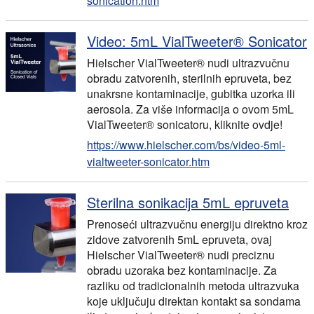
sonication.htm
Video: 5mL VialTweeter® Sonicator
Hielscher VialTweeter® nudi ultrazvučnu
obradu zatvorenih, sterilnih epruveta, bez
unakrsne kontaminacije, gubitka uzorka ili
aerosola. Za više informacija o ovom 5mL
VialTweeter® sonicatoru, kliknite ovdje!
https://www.hielscher.com/bs/video-5ml-
vialtweeter-sonicator.htm
Sterilna sonikacija 5mL epruveta
Prenoseći ultrazvučnu energiju direktno kroz
zidove zatvorenih 5mL epruveta, ovaj
Hielscher VialTweeter® nudi preciznu
obradu uzoraka bez kontaminacije. Za
razliku od tradicionalnih metoda ultrazvuka
koje uključuju direktan kontakt sa sondama