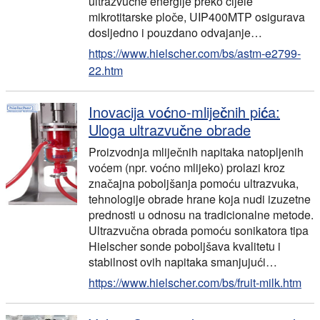
ultrazvučne energije preko cijele
mikrotitarske ploče, UIP400MTP osigurava
dosljedno i pouzdano odvajanje…
https://www.hielscher.com/bs/astm-e2799-
22.htm
Inovacija voćno-mliječnih pića:
Uloga ultrazvučne obrade
Proizvodnja mliječnih napitaka natopljenih
voćem (npr. voćno mlijeko) prolazi kroz
značajna poboljšanja pomoću ultrazvuka,
tehnologije obrade hrane koja nudi izuzetne
prednosti u odnosu na tradicionalne metode.
Ultrazvučna obrada pomoću sonikatora tipa
Hielscher sonde poboljšava kvalitetu i
stabilnost ovih napitaka smanjujući…
https://www.hielscher.com/bs/fruit-milk.htm