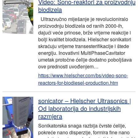
Video: Sono-reaktori za proizvodnju
biodizela
Ultrazvučno miješanje je revolucioniralo
proizvodnju biodizela od ranih 2000-ih,
dajući veće prinose, brže vrijeme reakcije i
bolji kvalitet biodizela. Hielscher sonikatori
skraćuju vrijeme transesterifikacije i štede
energiju. Inovativni MultiPhaseCavitator
umetak protočne ćelije dodatno poboljšava
ove prednosti uvođenjem…
https://www.hielscher.com/bs/video-sono-
reactors-for-biodiesel-production.htm
sonicator – Hielscher Ultrasonics |
Od laboratorija do industrijskih
razmjera
Sonikatorska snaga razbija čvrste ćelije,
pokreće nano disperzije, formira fine nano