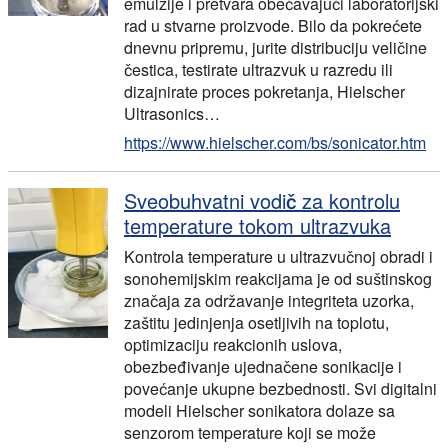
emulzije i pretvara obećavajući laboratorijski
rad u stvarne proizvode. Bilo da pokrećete
dnevnu pripremu, jurite distribuciju veličine
čestica, testirate ultrazvuk u razredu ili
dizajnirate proces pokretanja, Hielscher
Ultrasonics…
https://www.hielscher.com/bs/sonicator.htm
Sveobuhvatni vodič za kontrolu
temperature tokom ultrazvuka
Kontrola temperature u ultrazvučnoj obradi i
sonohemijskim reakcijama je od suštinskog
značaja za održavanje integriteta uzorka,
zaštitu jedinjenja osetljivih na toplotu,
optimizaciju reakcionih uslova,
obezbeđivanje ujednačene sonikacije i
povećanje ukupne bezbednosti. Svi digitalni
modeli Hielscher sonikatora dolaze sa
senzorom temperature koji se može