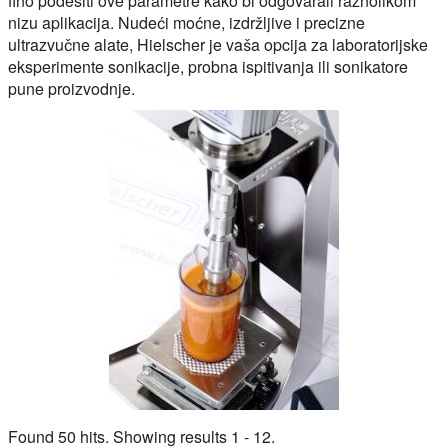
fino podesiti ove parametre kako bi odgovarali raznolikom
nizu aplikacija. Nudeći moćne, izdržljive i precizne
ultrazvučne alate, Hielscher je vaša opcija za laboratorijske
eksperimente sonikacije, probna ispitivanja ili sonikatore
pune proizvodnje.
Found 50 hits. Showing results 1 - 12.