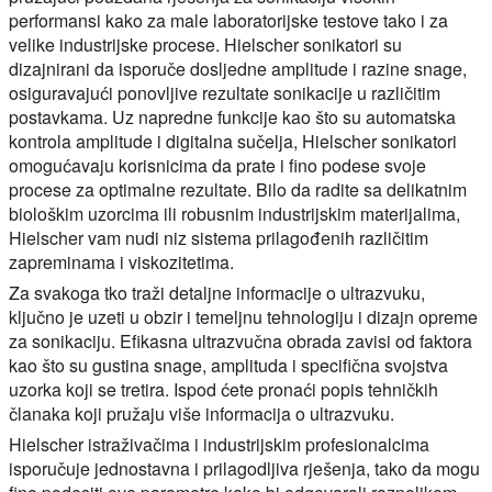
performansi kako za male laboratorijske testove tako i za
velike industrijske procese. Hielscher sonikatori su
dizajnirani da isporuče dosljedne amplitude i razine snage,
osiguravajući ponovljive rezultate sonikacije u različitim
postavkama. Uz napredne funkcije kao što su automatska
kontrola amplitude i digitalna sučelja, Hielscher sonikatori
omogućavaju korisnicima da prate i fino podese svoje
procese za optimalne rezultate. Bilo da radite sa delikatnim
biološkim uzorcima ili robusnim industrijskim materijalima,
Hielscher vam nudi niz sistema prilagođenih različitim
zapreminama i viskozitetima.
Za svakoga tko traži detaljne informacije o ultrazvuku,
ključno je uzeti u obzir i temeljnu tehnologiju i dizajn opreme
za sonikaciju. Efikasna ultrazvučna obrada zavisi od faktora
kao što su gustina snage, amplituda i specifična svojstva
uzorka koji se tretira. Ispod ćete pronaći popis tehničkih
članaka koji pružaju više informacija o ultrazvuku.
Hielscher istraživačima i industrijskim profesionalcima
isporučuje jednostavna i prilagodljiva rješenja, tako da mogu