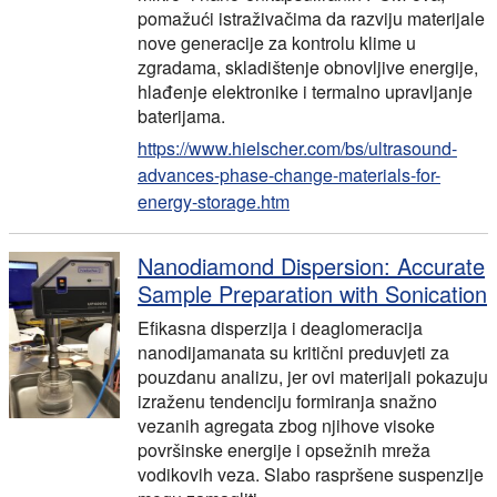
pomažući istraživačima da razviju materijale
nove generacije za kontrolu klime u
zgradama, skladištenje obnovljive energije,
hlađenje elektronike i termalno upravljanje
baterijama.
https://www.hielscher.com/bs/ultrasound-
advances-phase-change-materials-for-
energy-storage.htm
Nanodiamond Dispersion: Accurate
Sample Preparation with Sonication
Efikasna disperzija i deaglomeracija
nanodijamanata su kritični preduvjeti za
pouzdanu analizu, jer ovi materijali pokazuju
izraženu tendenciju formiranja snažno
vezanih agregata zbog njihove visoke
površinske energije i opsežnih mreža
vodikovih veza. Slabo raspršene suspenzije