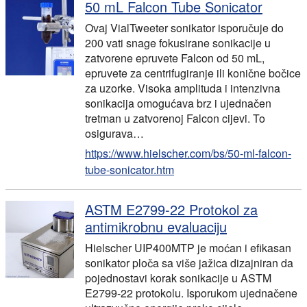
50 mL Falcon Tube Sonicator
Ovaj VialTweeter sonikator isporučuje do
200 vati snage fokusirane sonikacije u
zatvorene epruvete Falcon od 50 mL,
epruvete za centrifugiranje ili konične bočice
za uzorke. Visoka amplituda i intenzivna
sonikacija omogućava brz i ujednačen
tretman u zatvorenoj Falcon cijevi. To
osigurava…
https://www.hielscher.com/bs/50-ml-falcon-
tube-sonicator.htm
ASTM E2799-22 Protokol za
antimikrobnu evaluaciju
Hielscher UIP400MTP je moćan i efikasan
sonikator ploča sa više jažica dizajniran da
pojednostavi korak sonikacije u ASTM
E2799-22 protokolu. Isporukom ujednačene