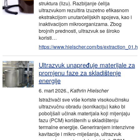
struktura (lizu). Razbijanje ćelija
ultrazvukom rezultira izuzetno efikasnom
ekstrakcijom unutarćelijskih spojeva, kao i
inaktivacijom mikroorganizama. Zbog
brojnih prednosti, ultrazvuk se široko
koristi…
https://www.hielscher.com/bs/extraction_01.h
Ultrazvuk unapređuje materijale za
promjenu faze za skladištenje
energije
6. mart 2026.
,
Kathrin Hielscher
Istraživači sve više koriste visokoučinsku
ultrazvučnu obradu (sonikaciju) kako bi
poboljšali učinak materijala koji mijenjaju
fazu (PCM) korištenih u skladištenju
termalne energije. Generiranjem intenzivne
kavitacije i mikro-miješanja, ultrazvuk