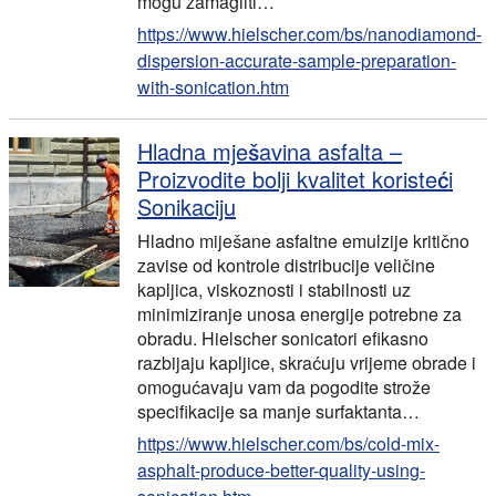
mogu zamagliti…
https://www.hielscher.com/bs/nanodiamond-
dispersion-accurate-sample-preparation-
with-sonication.htm
Hladna mješavina asfalta –
Proizvodite bolji kvalitet koristeći
Sonikaciju
Hladno miješane asfaltne emulzije kritično
zavise od kontrole distribucije veličine
kapljica, viskoznosti i stabilnosti uz
minimiziranje unosa energije potrebne za
obradu. Hielscher sonicatori efikasno
razbijaju kapljice, skraćuju vrijeme obrade i
omogućavaju vam da pogodite strože
specifikacije sa manje surfaktanta…
https://www.hielscher.com/bs/cold-mix-
asphalt-produce-better-quality-using-