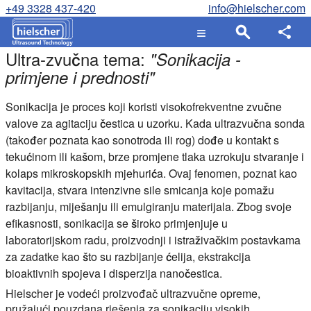
+49 3328 437-420
info@hielscher.com
Ultra-zvučna tema:
"
Sonikacija -
primjene i prednosti
"
Sonikacija je proces koji koristi visokofrekventne zvučne
valove za agitaciju čestica u uzorku.
Kada ultrazvučna sonda
(također poznata kao sonotroda ili rog) dođe u kontakt s
tekućinom ili kašom, brze promjene tlaka uzrokuju stvaranje i
kolaps mikroskopskih mjehurića. Ovaj fenomen, poznat kao
kavitacija, stvara intenzivne sile smicanja koje pomažu
razbijanju, miješanju ili emulgiranju materijala. Zbog svoje
efikasnosti, sonikacija se široko primjenjuje u
laboratorijskom radu, proizvodnji i istraživačkim postavkama
za zadatke kao što su razbijanje ćelija, ekstrakcija
bioaktivnih spojeva i disperzija nanočestica.
Hielscher je vodeći proizvođač ultrazvučne opreme,
pružajući pouzdana rješenja za sonikaciju visokih