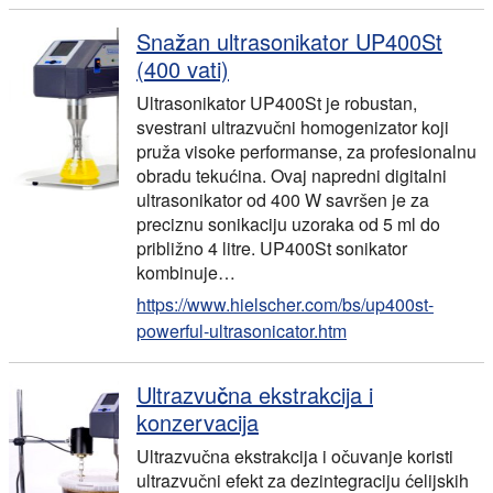
Snažan ultrasonikator UP400St
(400 vati)
Ultrasonikator UP400St je robustan,
svestrani ultrazvučni homogenizator koji
pruža visoke performanse, za profesionalnu
obradu tekućina. Ovaj napredni digitalni
ultrasonikator od 400 W savršen je za
preciznu sonikaciju uzoraka od 5 ml do
približno 4 litre. UP400St sonikator
kombinuje…
https://www.hielscher.com/bs/up400st-
powerful-ultrasonicator.htm
Ultrazvučna ekstrakcija i
konzervacija
Ultrazvučna ekstrakcija i očuvanje koristi
ultrazvučni efekt za dezintegraciju ćelijskih