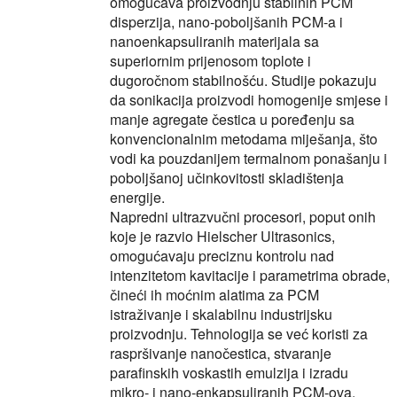
omogućava proizvodnju stabilnih PCM
disperzija, nano-poboljšanih PCM-a i
nanoenkapsuliranih materijala sa
superiornim prijenosom toplote i
dugoročnom stabilnošću. Studije pokazuju
da sonikacija proizvodi homogenije smjese i
manje agregate čestica u poređenju sa
konvencionalnim metodama miješanja, što
vodi ka pouzdanijem termalnom ponašanju i
poboljšanoj učinkovitosti skladištenja
energije.
Napredni ultrazvučni procesori, poput onih
koje je razvio Hielscher Ultrasonics,
omogućavaju preciznu kontrolu nad
intenzitetom kavitacije i parametrima obrade,
čineći ih moćnim alatima za PCM
istraživanje i skalabilnu industrijsku
proizvodnju. Tehnologija se već koristi za
raspršivanje nanočestica, stvaranje
parafinskih voskastih emulzija i izradu
mikro- i nano-enkapsuliranih PCM-ova,