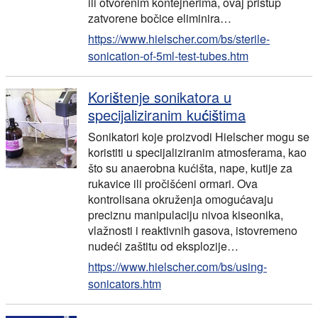
ili otvorenim kontejnerima, ovaj pristup
zatvorene bočice eliminira…
https://www.hielscher.com/bs/sterile-
sonication-of-5ml-test-tubes.htm
Korištenje sonikatora u
specijaliziranim kućištima
Sonikatori koje proizvodi Hielscher mogu se
koristiti u specijaliziranim atmosferama, kao
što su anaerobna kućišta, nape, kutije za
rukavice ili pročišćeni ormari. Ova
kontrolisana okruženja omogućavaju
preciznu manipulaciju nivoa kiseonika,
vlažnosti i reaktivnih gasova, istovremeno
nudeći zaštitu od eksplozije…
https://www.hielscher.com/bs/using-
sonicators.htm