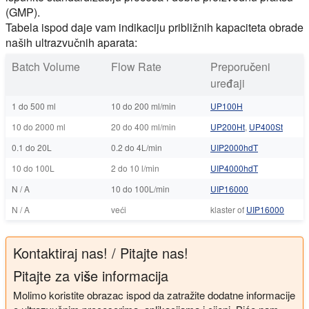
(GMP).
Tabela ispod daje vam indikaciju približnih kapaciteta obrade
naših ultrazvučnih aparata:
Batch Volume
Flow Rate
Preporučeni
uređaji
1 do 500 ml
10 do 200 ml/min
UP100H
10 do 2000 ml
20 do 400 ml/min
UP200Ht
,
UP400St
0.1 do 20L
0.2 do 4L/min
UIP2000hdT
10 do 100L
2 do 10 l/min
UIP4000hdT
N / A
10 do 100L/min
UIP16000
N / A
veći
klaster of
UIP16000
Kontaktiraj nas! / Pitajte nas!
Pitajte za više informacija
Molimo koristite obrazac ispod da zatražite dodatne informacije