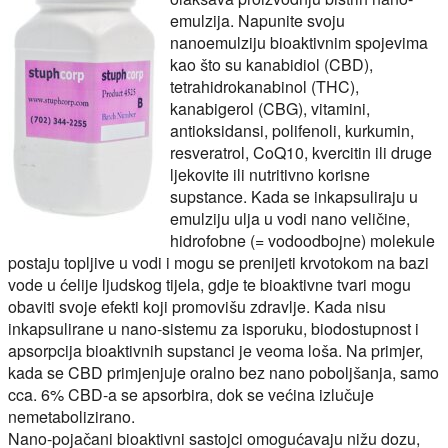
emulzija. Napunite svoju
nanoemulziju bioaktivnim spojevima
kao što su kanabidiol (CBD),
tetrahidrokanabinol (THC),
kanabigerol (CBG), vitamini,
antioksidansi, polifenoli, kurkumin,
resveratrol, CoQ10, kvercitin ili druge
ljekovite ili nutritivno korisne
supstance. Kada se inkapsuliraju u
emulziju ulja u vodi nano veličine,
hidrofobne (= vodoodbojne) molekule
postaju topljive u vodi i mogu se prenijeti krvotokom na bazi
vode u ćelije ljudskog tijela, gdje te bioaktivne tvari mogu
obaviti svoje efekti koji promovišu zdravlje. Kada nisu
inkapsulirane u nano-sistemu za isporuku, biodostupnost i
apsorpcija bioaktivnih supstanci je veoma loša. Na primjer,
kada se CBD primjenjuje oralno bez nano poboljšanja, samo
cca. 6% CBD-a se apsorbira, dok se većina izlučuje
nemetabolizirano.
Nano-pojačani bioaktivni sastojci omogućavaju nižu dozu,