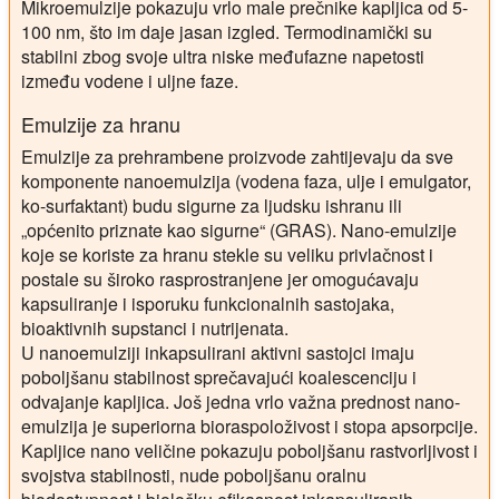
Mikroemulzije pokazuju vrlo male prečnike kapljica od 5-
100 nm, što im daje jasan izgled. Termodinamički su
stabilni zbog svoje ultra niske međufazne napetosti
između vodene i uljne faze.
Emulzije za hranu
Emulzije za prehrambene proizvode zahtijevaju da sve
komponente nanoemulzija (vodena faza, ulje i emulgator,
ko-surfaktant) budu sigurne za ljudsku ishranu ili
„općenito priznate kao sigurne“ (GRAS). Nano-emulzije
koje se koriste za hranu stekle su veliku privlačnost i
postale su široko rasprostranjene jer omogućavaju
kapsuliranje i isporuku funkcionalnih sastojaka,
bioaktivnih supstanci i nutrijenata.
U nanoemulziji inkapsulirani aktivni sastojci imaju
poboljšanu stabilnost sprečavajući koalescenciju i
odvajanje kapljica. Još jedna vrlo važna prednost nano-
emulzija je superiorna bioraspoloživost i stopa apsorpcije.
Kapljice nano veličine pokazuju poboljšanu rastvorljivost i
svojstva stabilnosti, nude poboljšanu oralnu