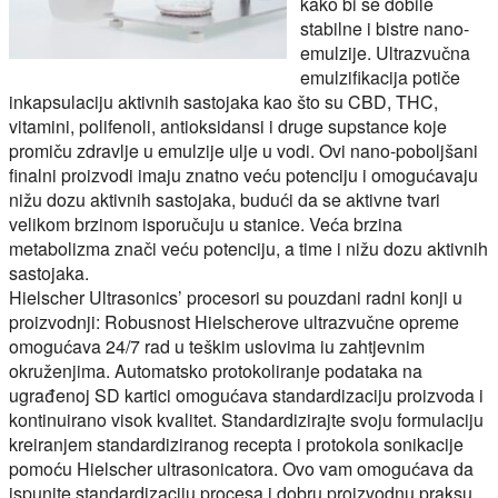
kako bi se dobile
stabilne i bistre nano-
emulzije. Ultrazvučna
emulzifikacija potiče
inkapsulaciju aktivnih sastojaka kao što su CBD, THC,
vitamini, polifenoli, antioksidansi i druge supstance koje
promiču zdravlje u emulzije ulje u vodi. Ovi nano-poboljšani
finalni proizvodi imaju znatno veću potenciju i omogućavaju
nižu dozu aktivnih sastojaka, budući da se aktivne tvari
velikom brzinom isporučuju u stanice. Veća brzina
metabolizma znači veću potenciju, a time i nižu dozu aktivnih
sastojaka.
Hielscher Ultrasonics’ procesori su pouzdani radni konji u
proizvodnji: Robusnost Hielscherove ultrazvučne opreme
omogućava 24/7 rad u teškim uslovima iu zahtjevnim
okruženjima. Automatsko protokoliranje podataka na
ugrađenoj SD kartici omogućava standardizaciju proizvoda i
kontinuirano visok kvalitet. Standardizirajte svoju formulaciju
kreiranjem standardiziranog recepta i protokola sonikacije
pomoću Hielscher ultrasonicatora. Ovo vam omogućava da
ispunite standardizaciju procesa i dobru proizvodnu praksu