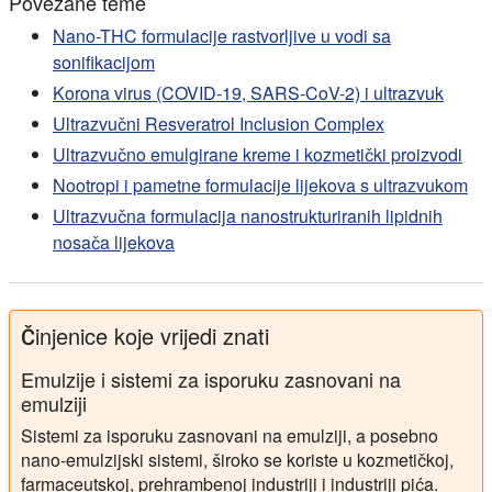
Povezane teme
Nano-THC formulacije rastvorljive u vodi sa
sonifikacijom
Korona virus (COVID-19, SARS-CoV-2) i ultrazvuk
Ultrazvučni Resveratrol Inclusion Complex
Ultrazvučno emulgirane kreme i kozmetički proizvodi
Nootropi i pametne formulacije lijekova s ultrazvukom
Ultrazvučna formulacija nanostrukturiranih lipidnih
nosača lijekova
Činjenice koje vrijedi znati
Emulzije i sistemi za isporuku zasnovani na
emulziji
Sistemi za isporuku zasnovani na emulziji, a posebno
nano-emulzijski sistemi, široko se koriste u kozmetičkoj,
farmaceutskoj, prehrambenoj industriji i industriji pića.