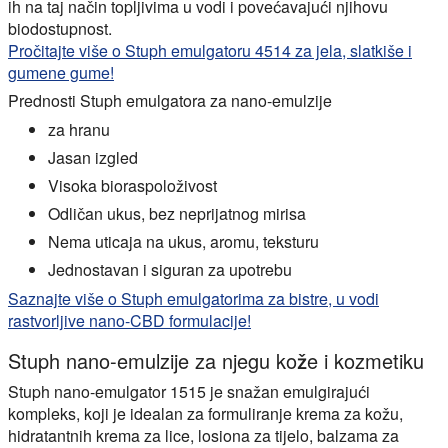
ih na taj način topljivima u vodi i povećavajući njihovu
biodostupnost.
Pročitajte više o Stuph emulgatoru 4514 za jela, slatkiše i
gumene gume!
Prednosti Stuph emulgatora za nano-emulzije
za hranu
Jasan izgled
Visoka bioraspoloživost
Odličan ukus, bez neprijatnog mirisa
Nema uticaja na ukus, aromu, teksturu
Jednostavan i siguran za upotrebu
Saznajte više o Stuph emulgatorima za bistre, u vodi
rastvorljive nano-CBD formulacije!
Stuph nano-emulzije za njegu kože i kozmetiku
Stuph nano-emulgator 1515 je snažan emulgirajući
kompleks, koji je idealan za formuliranje krema za kožu,
hidratantnih krema za lice, losiona za tijelo, balzama za