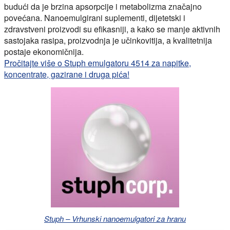
budući da je brzina apsorpcije i metabolizma značajno
povećana. Nanoemulgirani suplementi, dijetetski i
zdravstveni proizvodi su efikasniji, a kako se manje aktivnih
sastojaka rasipa, proizvodnja je učinkovitija, a kvalitetnija
postaje ekonomičnija.
Pročitajte više o Stuph emulgatoru 4514 za napitke,
koncentrate, gazirane i druga pića!
Stuph – Vrhunski nanoemulgatori za hranu