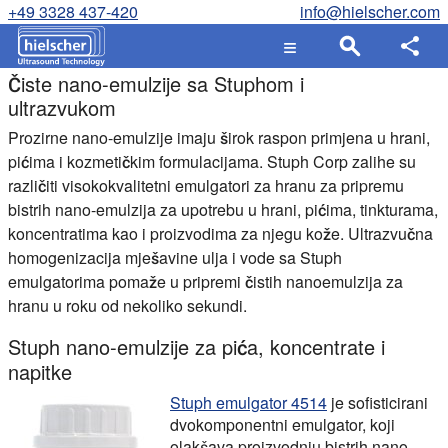
+49 3328 437-420
info@hielscher.com
Čiste nano-emulzije sa Stuphom i
ultrazvukom
Prozirne nano-emulzije imaju širok raspon primjena u hrani,
pićima i kozmetičkim formulacijama. Stuph Corp zalihe su
različiti visokokvalitetni emulgatori za hranu za pripremu
bistrih nano-emulzija za upotrebu u hrani, pićima, tinkturama,
koncentratima kao i proizvodima za njegu kože. Ultrazvučna
homogenizacija mješavine ulja i vode sa Stuph
emulgatorima pomaže u pripremi čistih nanoemulzija za
hranu u roku od nekoliko sekundi.
Stuph nano-emulzije za pića, koncentrate i
napitke
Stuph emulgator 4514
je sofisticirani
dvokomponentni emulgator, koji
olakšava proizvodnju bistrih nano-