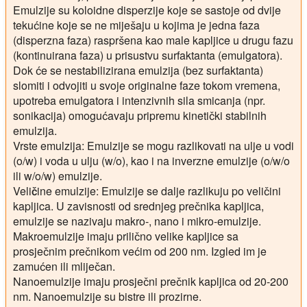
Emulzije su koloidne disperzije koje se sastoje od dvije
tekućine koje se ne miješaju u kojima je jedna faza
(disperzna faza) raspršena kao male kapljice u drugu fazu
(kontinuirana faza) u prisustvu surfaktanta (emulgatora).
Dok će se nestabilizirana emulzija (bez surfaktanta)
slomiti i odvojiti u svoje originalne faze tokom vremena,
upotreba emulgatora i intenzivnih sila smicanja (npr.
sonikacija) omogućavaju pripremu kinetički stabilnih
emulzija.
Vrste emulzija:
Emulzije se mogu razlikovati na ulje u vodi
(o/w) i voda u ulju (w/o), kao i na inverzne emulzije (o/w/o
ili w/o/w) emulzije.
Veličine emulzije:
Emulzije se dalje razlikuju po veličini
kapljica. U zavisnosti od srednjeg prečnika kapljica,
emulzije se nazivaju makro-, nano i mikro-emulzije.
Makroemulzije imaju prilično velike kapljice sa
prosječnim prečnikom većim od 200 nm. Izgled im je
zamućen ili mliječan.
Nanoemulzije imaju prosječni prečnik kapljica od 20-200
nm. Nanoemulzije su bistre ili prozirne.