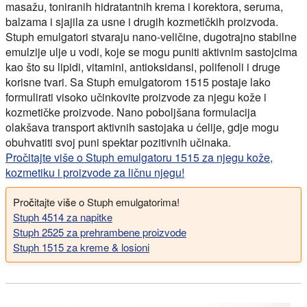
masažu, toniranih hidratantnih krema i korektora, seruma,
balzama i sjajila za usne i drugih kozmetičkih proizvoda.
Stuph emulgatori stvaraju nano-veličine, dugotrajno stabilne
emulzije ulje u vodi, koje se mogu puniti aktivnim sastojcima
kao što su lipidi, vitamini, antioksidansi, polifenoli i druge
korisne tvari. Sa Stuph emulgatorom 1515 postaje lako
formulirati visoko učinkovite proizvode za njegu kože i
kozmetičke proizvode. Nano poboljšana formulacija
olakšava transport aktivnih sastojaka u ćelije, gdje mogu
obuhvatiti svoj puni spektar pozitivnih učinaka.
Pročitajte više o Stuph emulgatoru 1515 za njegu kože,
kozmetiku i proizvode za ličnu njegu!
Pročitajte više o Stuph emulgatorima!
Stuph 4514 za napitke
Stuph 2525 za prehrambene proizvode
Stuph 1515 za kreme & losioni