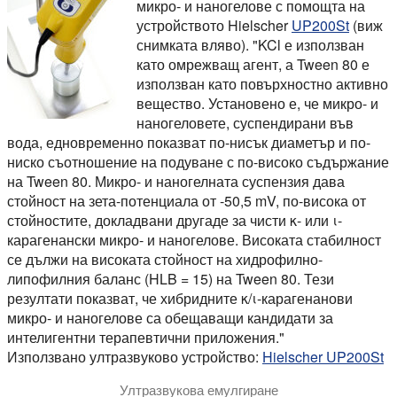
микро- и наногелове с помощта на
устройството Hielscher
UP200St
(виж
снимката вляво). "KCl е използван
като омрежващ агент, а Tween 80 е
използван като повърхностно активно
вещество. Установено е, че микро- и
наногеловете, суспендирани във
вода, едновременно показват по-нисък диаметър и по-
ниско съотношение на подуване с по-високо съдържание
на Tween 80. Микро- и наногелната суспензия дава
стойност на зета-потенциала от -50,5 mV, по-висока от
стойностите, докладвани другаде за чисти κ- или ι-
карагенански микро- и наногелове. Високата стабилност
се дължи на високата стойност на хидрофилно-
липофилния баланс (HLB = 15) на Tween 80. Тези
резултати показват, че хибридните κ/ι-карагенанови
микро- и наногелове са обещаващи кандидати за
интелигентни терапевтични приложения."
Използвано ултразвуково устройство:
Hielscher UP200St
Ултразвукова емулгиране