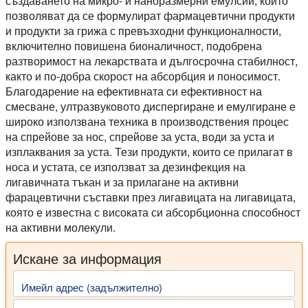
създаването на микро- и наноразмерни емулсии, които
позволяват да се формулират фармацевтични продукти
и продукти за грижа с превъзходни функционалности,
включително повишена бионаличност, подобрена
разтворимост на лекарствата и дългосрочна стабилност,
както и по-добра скорост на абсорбция и поносимост.
Благодарение на ефективната си ефективност на
смесване, ултразвуковото диспергиране и емулгиране е
широко използвана техника в производствения процес
на спрейове за нос, спрейове за уста, води за уста и
изплаквания за уста. Тези продукти, които се прилагат в
носа и устата, се използват за дезинфекция на
лигавичната тъкан и за прилагане на активни
фарацевтични съставки през лигавицата на лигавицата,
която е известна с високата си абсорбционна способност
на активни молекули.
Искане за информация
Имейл адрес (задължително)