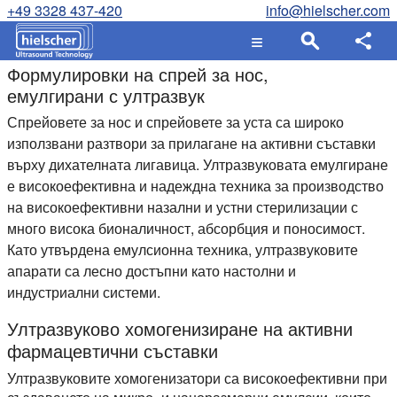
+49 3328 437-420
info@hielscher.com
Формулировки на спрей за нос,
емулгирани с ултразвук
Спрейовете за нос и спрейовете за уста са широко
използвани разтвори за прилагане на активни съставки
върху дихателната лигавица. Ултразвуковата емулгиране
е високоефективна и надеждна техника за производство
на високоефективни назални и устни стерилизации с
много висока бионаличност, абсорбция и поносимост.
Като утвърдена емулсионна техника, ултразвуковите
апарати са лесно достъпни като настолни и
индустриални системи.
Ултразвуково хомогенизиране на активни
фармацевтични съставки
Ултразвуковите хомогенизатори са високоефективни при