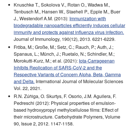
Knuschke T., Sokolova V., Rotan O., Wadwa M.,
Tenbusch M., Hansen W., Staeheli P., Epple M., Buer
J., Westendorf A.M. (2013):
Immunization with
biodegradable nanoparticles efficiently induces cellular
immunity and protects against influenza virus infection.
Journal of Immunology, 190(12), 2013. 6221-6229.
Fröba, M.; Große, M.; Setz, C.; Rauch, P.; Auth, J.;
Spanaus, L.; Münch, J.; Ruetalo, N.; Schindler, M.;
Morokutti-Kurz, M.; et al. (2021):
Iota-Carrageenan
Inhibits Replication of SARS-CoV-2 and the
Respective Variants of Concern Alpha, Beta, Gamma
and Delta.
International Journal of Molecular Sciences
Vol. 22, 2021.
R.N. Zúñiga, O. Skurtys, F. Osorio, J.M. Aguilera, F.
Pedreschi (2012): Physical properties of emulsion-
based hydroxypropyl methylcellulose films: Effect of
their microstructure. Carbohydrate Polymers, Volume
90, Issue 2, 2012. 1147-1158.