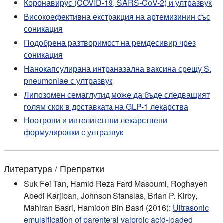
Коронавирус (COVID-19, SARS-CoV-2) и ултразвук
Високоефективна екстракция на артемизинин със
соникация
Подобрена разтворимост на ремдесивир чрез
соникация
Нанокапсулирана интраназална ваксина срещу S.
pneumoniae с ултразвук
Липозомен семаглутид може да бъде следващият
голям скок в доставката на GLP-1 лекарства
Ноотропи и интелигентни лекарствени
формулировки с ултразвук
Литература / Препратки
Suk Fei Tan, Hamid Reza Fard Masoumi, Roghayeh
Abedi Karjiban, Johnson Stanslas, Brian P. Kirby,
Mahiran Basri, Hamidon Bin Basri (2016):
Ultrasonic
emulsification of parenteral valproic acid-loaded