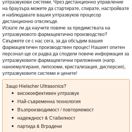
ултразвукови системи. Чрез дистанционно управление
на браузъра можете да стартирате, спирате, настройвате
и наблюдавате вашия ултразвуков процесор
дистанционно отвсякъде.
Искате ли да научите повече за предимствата на
ултразвуковото фармацевтично производство?
Свържете се с нас сега, за да обсъдим вашия
фармацевтичен производствен процес! Нашият опитен
персонал ще се радва да сподели повече информация за
ултразвуковите фармацевтични приложения (напр.
наноемулгиране, липозоми, кристализация, дисперсия),
ултразвуковите системи и цените!
Защо Hielscher Ultrasonics?
високоефективен ултразвук
Най-съвременна технология
Възпроизводимост / повторяемост
надеждност & Стабилност
партида & Вградени