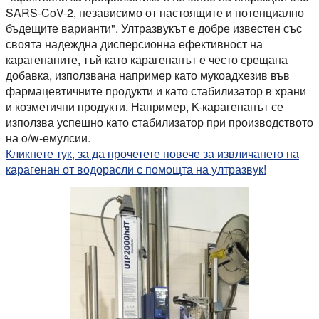
SARS-CoV-2, независимо от настоящите и потенциално
бъдещите варианти". Ултразвукът е добре известен със
своята надеждна дисперсионна ефективност на
карагенаните, тъй като карагенанът е често срещана
добавка, използвана например като мукоадхезив във
фармацевтичните продукти и като стабилизатор в храни
и козметични продукти. Например, K-карагенанът се
използва успешно като стабилизатор при производството
на o/w-емулсии.
Кликнете тук, за да прочетете повече за извличането на
карагенан от водорасли с помощта на ултразвук!