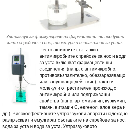
Ултразвук за формулиране на фармацевтични продукти
като спрейове за нос, тинктури и изплаквания за уста.
Често активните съставки в
антимикробните спрейове за нос и води
за уста включват фармацевтични
съединения (напр. с антимикробно,
противовъзпалително, обеззаразяващо
или запушващо действие), както и
молекули от растителен произход с
антимикробни или подгрижващи
свойства (напр. артемизинин, куркумин,
тамян, витамин С, евгенол, алое вера и
др.). Високоефективните ултразвукови апарати надеждно
разпръскват и емулгират съставките на спрейове за нос,
вода за уста и вода за уста. Ултразвуковото