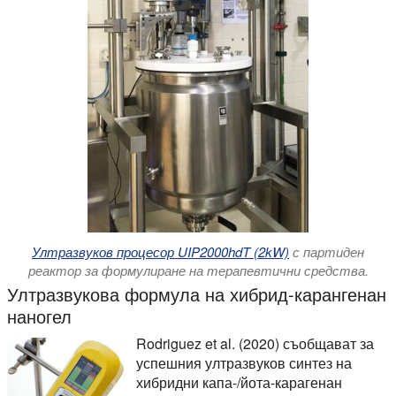
Ултразвуков процесор UIP2000hdT (2kW)
с партиден
реактор за формулиране на терапевтични средства.
Ултразвукова формула на хибрид-карангенан
наногел
Rodriguez et al. (2020) съобщават за
успешния ултразвуков синтез на
хибридни капа-/йота-карагенан