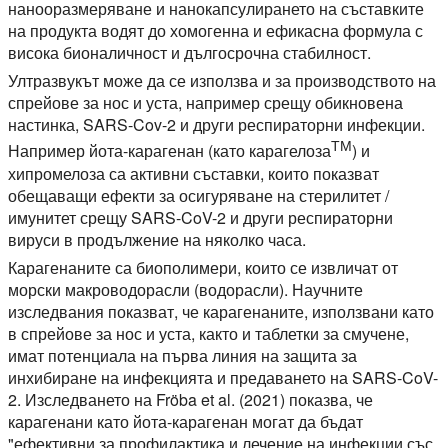
нанооразмеряване и нанокапсулирането на съставките
на продукта водят до хомогенна и ефикасна формула с
висока бионаличност и дългосрочна стабилност.
Ултразвукът може да се използва и за производството на
спрейове за нос и уста, например срещу обикновена
настинка, SARS-Cov-2 и други респираторни инфекции.
ТМ
Например йота-карагенан (като карагелоза
) и
хипромелоза са активни съставки, които показват
обещаващи ефекти за осигуряване на стерилитет /
имунитет срещу SARS-CoV-2 и други респираторни
вируси в продължение на няколко часа.
Карагенаните са биополимери, които се извличат от
морски макроводорасли (водорасли). Научните
изследвания показват, че карагенаните, използвани като
в спрейове за нос и уста, както и таблетки за смучене,
имат потенциала на първа линия на защита за
инхибиране на инфекцията и предаването на SARS-CoV-
2. Изследването на Fröba et al. (2021) показва, че
карагенани като йота-карагенан могат да бъдат
"ефективни за профилактика и лечение на инфекции със