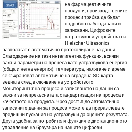
на фармацевтичните
продукти, производствените
процеси трябва да бъдат
подробно наблюдавани и
записвани. Цифровите
ултразвукови устройства на
Hielscher Ultrasonics
разполагат с автоматично протоколиране на данни.
Благодарение на тази интелигентна функция, всички
важни параметри на процеса като ултразвукова енергия
(обща и нетна енергия), температура, налягане и време
се съхраняват автоматично на вградена SD-карта
веднага след включване на устройството.
Мониторингът на процеса и записването на данни са
важни за непрекъснатата стандартизация на процеса и
качеството на продукта. Чрез достъп до автоматично
записаните данни за процеса можете да преразгледате
предишни пускания на ултразвук и да оцените резултата.
Друга удобна за потребителя функция е дистанционното
управление на браузъра на нашите цифрови