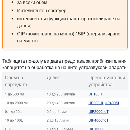
за всеки обем
Интелигентен софтуер
интелигентни функции (напр. протоколиране на
данни)
CIP (почистване на място) / SIP (стерилизиране
на място)
Таблицата по-долу ви дава представа за приблизителния
капацитет на обработка на нашите ултразвукови апарати:
Обем на
Дебит
Препоръчителни
партидата
устройства
1 до 500 мл
10 до 200 мл/мин
UP100H
10 до 2000 мл
20 до 400 мл/мин
UP200Ht
,
UP400St
0.1 до 20L
0.2 до 4 л/мин
UIP2000hdT
10 до 100L
2 до 10 л/мин
UIP4000hdT
Н.А.
10 до 100 л/мин
UIP16000