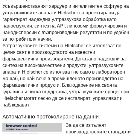
Усъвършенстваният хардуер и интелигентен софтуер на
ултразвуковите апарати Hielscher са проектирани да
гарантират надеждна ултразвукова обработка като
наноемулсии, синтез на API, липозоми формулировки и
нанодисперсии с възпроизводими резултати и по удобен
за потребителя начин.
Ултразвуковите системи на Hielscher се използват по
целия свят в производството на известни
фармацевтични производители. Доказано надеждни за
синтез на висококачествени продукти, ултразвуковите
апарати Hielscher се използват не само в лабораторен
мащаб, но най-вече в промишленото производство на
фармацевтични продукти. Благодарение на своята
здравина и ниска поддръжка, ултразвуковите процесори
Hielscher могат лесно да се инсталират, управляват и
наблюдават.
Автоматично протоколиране на данни
За да се изпълнят
производствените стандарти