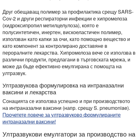
Ултразвукови нано-емулсии: Това видео демонстрира бърз
Друг обещаващ полимер за профилактика срещу SARS-
Cov-2 и други респираторни инфекции е хипромелоза
(хидроксипропил метилцелулоза), която е
полусинтетичен, инертен, вискоеластичен полимер,
използван като капки за очи, като помощно вещество и
като компонент за контролирано доставяне в
пероралните лекарства. Хипромелоза вече се използва в
различни продукти, предлагани в търговската мрежа, и
може да бъде ефективно емулгирана с помощта на
ултразвук.
Ултразвукова формулировка на интраназални
ваксини и лекарства
Сонацията се използва успешно и при производството
на интраназални ваксини (напр. срещу S. pneumoniae).
Прочетете повече за ултразвуково формулираните
интраназални ваксини!
Ултразвукови емулгатори за производство на