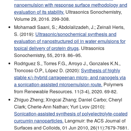
nanoemulsion with response surface methodology and
evaluation of its stability.
Ultrasonics Sonochemistry,
Volume 29, 2016. 299-308.
Mohamadi Saani, S.; Abdolalizadeh, J.; Zeinali Heris,
S. (2019):
Ultrasonic/sonochemical synthesis and
evaluation of nanostructured oil in water emulsions for
topical delivery of protein drugs
. Ultrasonics
Sonochemistry, 55, 2019. 86–95.
Rodriguez S., Torres F.G., Arroyo J., Gonzales K.N.,
Troncoso O.P., López D. (2020):
Synthesis of highly
stable κ/ι-hybrid carrageenan micro- and nanogels via
a sonication-assisted microemulsion route.
Polymers
from Renewable Resources. 11(3-4), 2020. 69-82.
Zhiguo Zheng; Xingcai Zhang; Daniel Carbo; Cheryl
Clark; Cherie-Ann Nathan; Yuri Lvov (2010):
Sonication-assisted synthesis of polyelectrolyte-coated
curcumin nanoparticles.
Langmuir: the ACS Journal of
Surfaces and Colloids, 01 Jun 2010, 26(11):7679-7681.