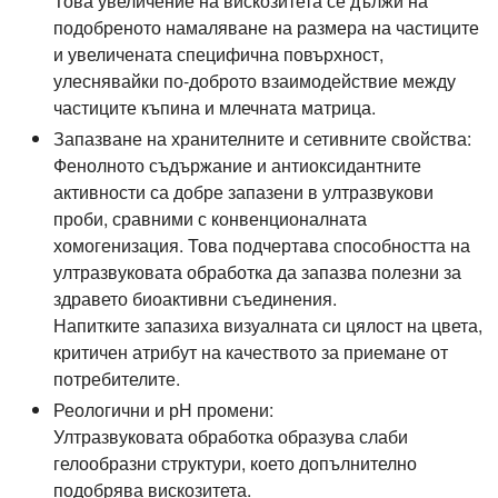
Това увеличение на вискозитета се дължи на
подобреното намаляване на размера на частиците
и увеличената специфична повърхност,
улеснявайки по-доброто взаимодействие между
частиците къпина и млечната матрица.
Запазване на хранителните и сетивните свойства:
Фенолното съдържание и антиоксидантните
активности са добре запазени в ултразвукови
проби, сравними с конвенционалната
хомогенизация. Това подчертава способността на
ултразвуковата обработка да запазва полезни за
здравето биоактивни съединения.
Напитките запазиха визуалната си цялост на цвета,
критичен атрибут на качеството за приемане от
потребителите.
Реологични и рН промени:
Ултразвуковата обработка образува слаби
гелообразни структури, което допълнително
подобрява вискозитета.