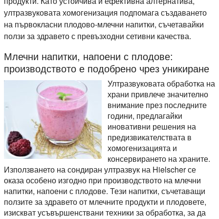
продукти. Като устойчива и ефективна алтернатива,
ултразвуковата хомогенизация подпомага създаването
на първокласни плодово-млечни напитки, съчетавайки
ползи за здравето с превъзходни сетивни качества.
Млечни напитки, напоени с плодове:
производството е подобрено чрез уникиране
Ултразвуковата обработка на
храни привлече значително
внимание през последните
години, предлагайки
иновативни решения на
предизвикателствата в
хомогенизацията и
консервирането на храните.
Използването на сондиран ултразвук на Hielscher се
оказа особено изгодно при производството на млечни
напитки, напоени с плодове. Тези напитки, съчетаващи
ползите за здравето от млечните продукти и плодовете,
изискват усъвършенствани техники за обработка, за да