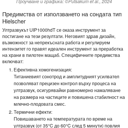
Проучване и графика: ©Putsakum et al., 2024
Предимства от използването на сондата тип
Hielscher
Ултразвукът UIP1000hdT се оказа инструмент за
постигане на тези резултати. Неговият здрав дизайн,
възможност за непрекъсната работа и регулируем
интензитет го правят идеален инструмент за преработка
на храни в пилотен мащаб. Специфичните предимства
включват:
Ефективна хомогенизация:
Титаниевият сонотрод и амплитудният усилвател
позволяват прецизен контрол върху процеса на
ултразвук, осигурявайки равномерно намаляване
на размера на частиците и повишена стабилност на
млечно-плодовата смес.
Термични ефекти:
Повишаването на температурата по време на
ултразвук (от 35°C до 60°C след 5 минути) повлия