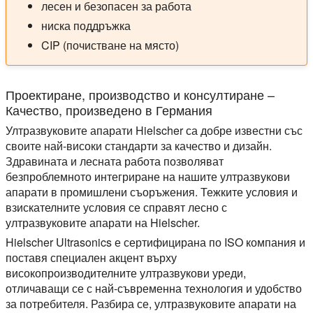
лесен и безопасен за работа
ниска поддръжка
CIP (почистване на място)
Проектиране, производство и консултиране –
Качество, произведено в Германия
Ултразвуковите апарати Hielscher са добре известни със
своите най-високи стандарти за качество и дизайн.
Здравината и лесната работа позволяват
безпроблемното интегриране на нашите ултразвукови
апарати в промишлени съоръжения. Тежките условия и
взискателните условия се справят лесно с
ултразвуковите апарати на Hielscher.
Hielscher Ultrasonics е сертифицирана по ISO компания и
поставя специален акцент върху
високопроизводителните ултразвукови уреди,
отличаващи се с най-съвременна технология и удобство
за потребителя. Разбира се, ултразвуковите апарати на