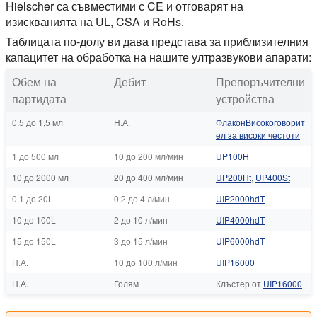
Hielscher са съвместими с CE и отговарят на
изискванията на UL, CSA и RoHs.
Таблицата по-долу ви дава представа за приблизителния
капацитет на обработка на нашите ултразвукови апарати:
Обем на
Дебит
Препоръчителни
партидата
устройства
0.5 до 1,5 мл
Н.А.
ФлаконВисокоговорит
ел за високи честоти
1 до 500 мл
10 до 200 мл/мин
UP100H
10 до 2000 мл
20 до 400 мл/мин
UP200Ht
,
UP400St
0.1 до 20L
0.2 до 4 л/мин
UIP2000hdT
10 до 100L
2 до 10 л/мин
UIP4000hdT
15 до 150L
3 до 15 л/мин
UIP6000hdT
Н.А.
10 до 100 л/мин
UIP16000
Н.А.
Голям
Клъстер от
UIP16000