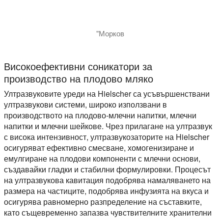
"Морков
Високоефективни соникатори за
производство на плодово мляко
Ултразвуковите уреди на Hielscher са усъвършенствани
ултразвукови системи, широко използвани в
производството на плодово-млечни напитки, млечни
напитки и млечни шейкове. Чрез прилагане на ултразвук
с висока интензивност, ултразвукозаторите на Hielscher
осигуряват ефективно смесване, хомогенизиране и
емулгиране на плодови компоненти с млечни основи,
създавайки гладки и стабилни формулировки. Процесът
на ултразвукова кавитация подобрява намаляването на
размера на частиците, подобрява инфузията на вкуса и
осигурява равномерно разпределение на съставките,
като същевременно запазва чувствителните хранителни