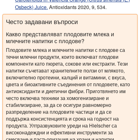
Osbeck) Juice.
Antioxidants 2020, 9, 534.
Често задавани въпроси
Какво представляват плодовите млека и
млечните напитки с плодове?
Плодовите млека и млечните напитки с плодове са
течни млечни продукти, които включват плодови
компоненти като пюрета, сокове или екстракти. Тези
напитки съчетават хранителните ползи от млякото,
включително протеини, калций и витамини, с вкуса,
цвета и биоактивните съединения от плодовете, като
антиоксиданти и диетични фибри. Приготвянето им
често включва техники за хомогенизиране и
стабилизиране, за да се осигури равномерно
разпределение на плодовите частици и да се
поддържа консистенцията и срока на годност на
продукта. Ултразвуковите уреди на Hielscher са
високонадеждни и ефективни инструменти за
смесване и пастьоризация на храни и напитки.