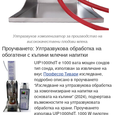
Ултразвуков хомогенизатор за производство на
висококачествени плодови млека.
Проучването: Ултразвукова обработка на
обогатени с къпини млечни напитки
UIP1000hdT е 1000 вата мощен сондов
тип сонда, използван за извличане на
вкус
Професор Тивари
изследване,
подробно описано в проучването
“Изследване на ултразвукова обработка
за хомогенизиране на напитки на
основата на къпини” (2024), подчертава
възможностите на ултразвуковата
обработка на храни. Проучването
използва UIP1000hdT, 1000 W пилотен