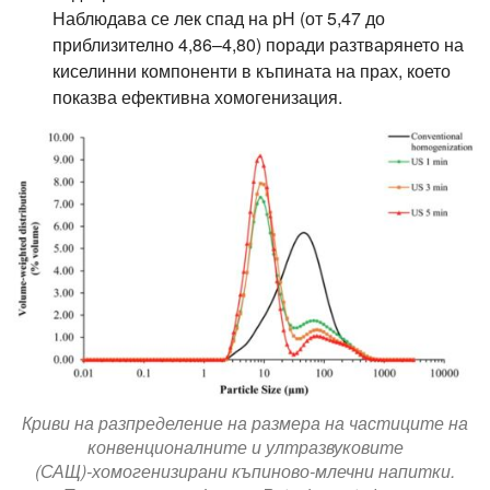
Наблюдава се лек спад на рН (от 5,47 до
приблизително 4,86–4,80) поради разтварянето на
киселинни компоненти в къпината на прах, което
показва ефективна хомогенизация.
Криви на разпределение на размера на частиците на
конвенционалните и ултразвуковите
(САЩ)-хомогенизирани къпиново-млечни напитки.