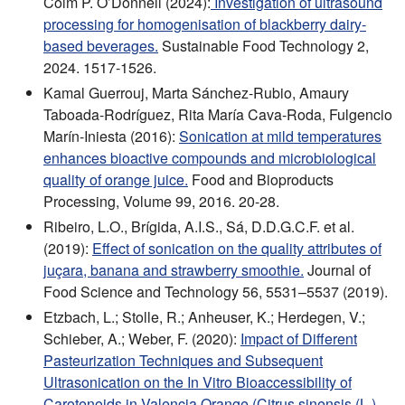
Colm P. O’Donnell (2024):
Investigation of ultrasound
processing for homogenisation of blackberry dairy-
based beverages.
Sustainable Food Technology 2,
2024. 1517-1526.
Kamal Guerrouj, Marta Sánchez-Rubio, Amaury
Taboada-Rodríguez, Rita María Cava-Roda, Fulgencio
Marín-Iniesta (2016):
Sonication at mild temperatures
enhances bioactive compounds and microbiological
quality of orange juice.
Food and Bioproducts
Processing, Volume 99, 2016. 20-28.
Ribeiro, L.O., Brígida, A.I.S., Sá, D.D.G.C.F. et al.
(2019):
Effect of sonication on the quality attributes of
juçara, banana and strawberry smoothie.
Journal of
Food Science and Technology 56, 5531–5537 (2019).
Etzbach, L.; Stolle, R.; Anheuser, K.; Herdegen, V.;
Schieber, A.; Weber, F. (2020):
Impact of Different
Pasteurization Techniques and Subsequent
Ultrasonication on the In Vitro Bioaccessibility of
Carotenoids in Valencia Orange (Citrus sinensis (L.)