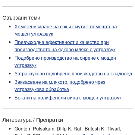
Свързани теми
Хомогенизиране на сок и смути с помощта на
мощен ултразвук
Превъзходна ефективност и качество при
производството на ядково мляко с ултразвук
Подобрено производство на сирене с мощен
ултразвук
Ултразвуково подобрено производство на сладолед
Заквасване на млякото, подобрено чрез
ултразвукова обработка
Богати на полифеноли вина с мощен ултразвук
Литература / Препратки
Gontorn Putsakum, Dilip K. Rai , Brijesh K. Tiwari,