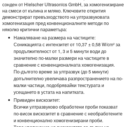
сонден от Hielscher Ultrasonics GmbH, за хомогенизиране
на смеси от къпина и мляко. Ключовите открития
демонстрират превъзходството на ултразвуковата
хомогенизация пред конвенционалните методи по
няколко критични параметъра:
Намаляване на размера на частиците:
Соникацията с интензитет от 10,37 ± 0,58 W/cm² за
продължителност от 1, 3 и 5 минути води до
значително по-малки размери на частиците в
сравнение с конвенционалната хомогенизация.
По-дългото време за ултразвук (до 5 минути)
допълнително увеличава разпространението на по-
малки частици, подобрявайки текстурата и
усещането в устата на напитката.
Привиден вискозитет:
Всички ултразвуково обработени проби показват
по-висок вискозитет в сравнение с необработените
и конвенционално хомогенизирани проби.