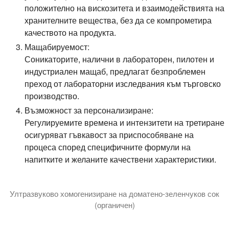
положително на вискозитета и взаимодействията на
хранителните вещества, без да се компрометира
качеството на продукта.
Мащабируемост:
Соникаторите, налични в лабораторен, пилотен и
индустриален мащаб, предлагат безпроблемен
преход от лабораторни изследвания към търговско
производство.
Възможност за персонализиране:
Регулируемите времена и интензитети на третиране
осигуряват гъвкавост за приспособяване на
процеса според специфичните формули на
напитките и желаните качествени характеристики.
Ултразвуково хомогенизиране на доматено-зеленчуков сок
(органичен)
Видеото показва ултразвуковата хомогенизация на органич