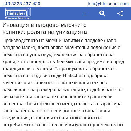
+49 3328 437-420
info@hielscher.com
Иновация в плодово-млечните
напитки: ролята на уникацията
Производството на млечни напитки с плодове (напр.
плодово мляко) претърпява значителни подобрения с
помощта на ултразвук, технология за обработка на
храни, която предлага забележителни предимства пред
традиционните методи. Ултразвуковата обработка с
помощта на сондови сонди Hielscher подобрява
качеството и стабилността на тези напитки чрез
намаляване на размера на частиците, подобряване на
вискозитета и запазване на основните хранителни
вещества. Този ефективен метод също така гарантира
запазването на естествени цветове и биоактивни
съединения, отговаряйки на изискванията на
потребителите за питателни и визуално привлекателни