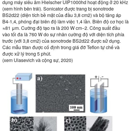
dụng máy siêu âm Hielscher UIP1000hd hoạt động ở 20 kHz
(xem hình bên trái). Sonicator được trang bị sonotrode
BS2d22 (diện tích bề mặt của đầu 3,8 cm2) và bộ tăng áp
B4-1,4, phóng đại biên độ làm việc 1,4 lần. Biên độ cơ học là
≈81 μm. Cường độ tạo ra là 200 W cm−2. Công suất đầu
vào tối đa là 760 W do sự nhân cường độ với diện tích phía
trước (với 3,8 cm2) của sonotrode BS2d22 được sử dụng.
Các mẫu titan được cố định trong giá đỡ Teflon tự chế và
được xử lý trong 5 phút.
(xem Ulasevich và cộng sự, 2020)