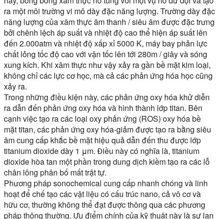
này, bong bóng xâm thực nổ tung với một vụ nổ dữ dội và tạo
ra một môi trường vi mô dày đặc năng lượng. Trường dày đặc
năng lượng của xâm thực âm thanh / siêu âm được đặc trưng
bởi chênh lệch áp suất và nhiệt độ cao thể hiện áp suất lên
đến 2.000atm và nhiệt độ xấp xỉ 5000 K, máy bay phản lực
chất lỏng tốc độ cao với vận tốc lên tới 280m / giây và sóng
xung kích. Khi xâm thực như vậy xảy ra gần bề mặt kim loại,
không chỉ các lực cơ học, mà cả các phản ứng hóa học cũng
xảy ra.
Trong những điều kiện này, các phản ứng oxy hóa khử diễn
ra dẫn đến phản ứng oxy hóa và hình thành lớp titan. Bên
cạnh việc tạo ra các loại oxy phản ứng (ROS) oxy hóa bề
mặt titan, các phản ứng oxy hóa-giảm được tạo ra bằng siêu
âm cung cấp khắc bề mặt hiệu quả dẫn đến thu được lớp
titanium dioxide dày 1 μm. Điều này có nghĩa là, titanium
dioxide hòa tan một phần trong dung dịch kiềm tạo ra các lỗ
chân lông phân bố mất trật tự.
Phương pháp sonochemical cung cấp nhanh chóng và linh
hoạt để chế tạo các vật liệu có cấu trúc nano, cả vô cơ và
hữu cơ, thường không thể đạt được thông qua các phương
pháp thông thường. Ưu điểm chính của kỹ thuật này là sự lan