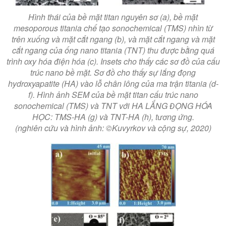
Hình thái của bề mặt titan nguyên sơ (a), bề mặt
mesoporous titania chế tạo sonochemical (TMS) nhìn từ
trên xuống và mặt cắt ngang (b), và mặt cắt ngang và mặt
cắt ngang của ống nano titania (TNT) thu được bằng quá
trình oxy hóa điện hóa (c). Insets cho thấy các sơ đồ của cấu
trúc nano bề mặt. Sơ đồ cho thấy sự lắng đọng
hydroxyapatite (HA) vào lỗ chân lông của ma trận titania (d-
f). Hình ảnh SEM của bề mặt titan cấu trúc nano
sonochemical (TMS) và TNT với HA LẮNG ĐỌNG HÓA
HỌC: TMS-HA (g) và TNT-HA (h), tương ứng.
(nghiên cứu và hình ảnh: ©Kuvyrkov và cộng sự, 2020)