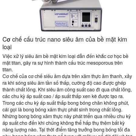
Cơ chế cấu trúc nano siêu âm của bề mặt kim
loại
Việc xử lý siêu âm bề mặt kim loại dẫn đến khắc cơ học bề
mặt titan, gây ra sự hình thành cấu trúc mesoporous trên
titan.
Cơ chế của cơ chế siêu âm dựa trên xâm thực âm thanh, xảy
ra khi sóng siêu âm tần số thấp, cường độ cao được ghép
thành chất lỏng. Khi siêu âm công suất cao đi qua chất lỏng,
các chu kỳ áp suất cao / áp suất thấp xen kẽ được tạo ra.
Trong các chu kỳ áp suất thấp bong bóng chân không phút,
cái gọi là bong bóng xâm thực phát sinh trong chất lỏng.
Những bong bóng xâm thực này phát triển qua nhiều chu kỳ
áp suất cho đến khi chúng không thể hấp thụ thêm bất kỳ
năng lượng nào. Tại thời điểm tăng trưởng bong bóng tối đa