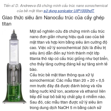
Tiến sĩ D. Andreeva đã chứng minh cấu trúc nano sonochemical
của bề mặt titan
sử dụng sonicator UIP1000hdT.
Giao thức siêu âm Nanocấu trúc của cấy ghép
titan
Một số nghiên cứu đã chứng minh cấu trúc
nano đơn giản nhưng hiệu quả cao của bề
mặt titan và hợp kim bằng siêu âm cường độ
cao. Việc xử lý sonochemical (tức là điều trị
siêu âm) dẫn đến sự hình thành một lớp
titania thô ráp có cấu trúc giống như bọt biển,
cho thấy tăng cường đáng kể sự tăng sinh tế
bào.
Cấu trúc bề mặt titan thông qua xử lý
sonochemical: Các mẫu titan 20 × 20 × 0,5
mm trước đây đã được đánh bóng và rửa
bằng nước khử ion, acetone và ethanol liên
tiếp để loại bỏ bất kỳ chất gây ô nhiễm nào.
Sau đó, các mẫu titan được xử lý siêu âm
trong dung dịch NaOH 5 m bằng cách sử