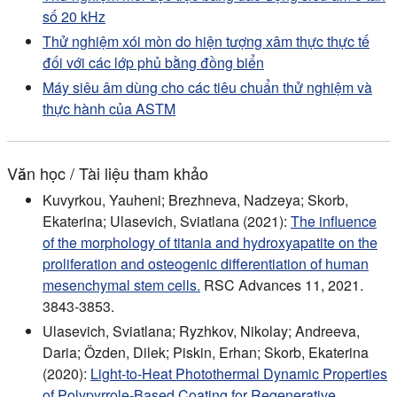
số 20 kHz
Thử nghiệm xói mòn do hiện tượng xâm thực thực tế
đối với các lớp phủ bằng đồng biển
Máy siêu âm dùng cho các tiêu chuẩn thử nghiệm và
thực hành của ASTM
Văn học / Tài liệu tham khảo
Kuvyrkou, Yauheni; Brezhneva, Nadzeya; Skorb,
Ekaterina; Ulasevich, Sviatlana (2021):
The influence
of the morphology of titania and hydroxyapatite on the
proliferation and osteogenic differentiation of human
mesenchymal stem cells.
RSC Advances 11, 2021.
3843-3853.
Ulasevich, Sviatlana; Ryzhkov, Nikolay; Andreeva,
Daria; Özden, Dilek; Piskin, Erhan; Skorb, Ekaterina
(2020):
Light-to-Heat Photothermal Dynamic Properties
of Polypyrrole-Based Coating for Regenerative