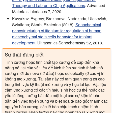
Therapy and Lab-on-a-Chip Applications
. Advanced
Materials Interfaces 7, 2020.
Kuvyrkov, Evgeny; Brezhneva, Nadezhda; Ulasevich,
Sviatlana; Skorb, Ekaterina (2018):
Sonochemical
nanostructuring of titanium for regulation of human
mesenchymal stem cells behavior for implant
development.
Ultrasonics Sonochemistry 52, 2018.
Sự thật đáng biết
Tính xương hoặc tính chất tạo xương đề cập đến khả
năng nội tại của vật liệu để kích thích sự hình thành mô
xương mới de novo (từ đầu) hoặc ectopically (ở các vị trí
không tạo xương). Tài sản này có tầm quan trọng tối cao
trong lĩnh vực kỹ thuật mô xương và y học tái tạo. Vật liệu
cảm ứng xương có các tín hiệu sinh học cụ thể hoặc các
yếu tố tăng trưởng bắt đầu một loạt các sự kiện tế bào,
dẫn đến việc tuyển dụng và biệt hóa tế bào gốc thành các
nguyên bào xương, các tế bào chịu trách nhiệm hình
thành xương. Hiện tượng này cho phép tạo ra xương mới