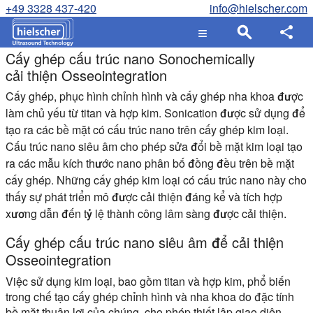
+49 3328 437-420
info@hielscher.com
Cấy ghép cấu trúc nano Sonochemically
cải thiện Osseointegration
Cấy ghép, phục hình chỉnh hình và cấy ghép nha khoa được
làm chủ yếu từ titan và hợp kim. Sonication được sử dụng để
tạo ra các bề mặt có cấu trúc nano trên cấy ghép kim loại.
Cấu trúc nano siêu âm cho phép sửa đổi bề mặt kim loại tạo
ra các mẫu kích thước nano phân bố đồng đều trên bề mặt
cấy ghép. Những cấy ghép kim loại có cấu trúc nano này cho
thấy sự phát triển mô được cải thiện đáng kể và tích hợp
xương dẫn đến tỷ lệ thành công lâm sàng được cải thiện.
Cấy ghép cấu trúc nano siêu âm để cải thiện
Osseointegration
Việc sử dụng kim loại, bao gồm titan và hợp kim, phổ biến
trong chế tạo cấy ghép chỉnh hình và nha khoa do đặc tính
bề mặt thuận lợi của chúng, cho phép thiết lập giao diện