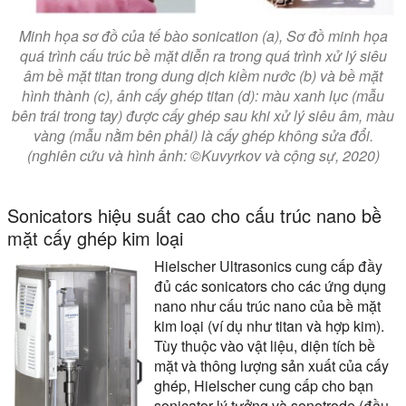
Minh họa sơ đồ của tế bào sonication (a), Sơ đồ minh họa
quá trình cấu trúc bề mặt diễn ra trong quá trình xử lý siêu
âm bề mặt titan trong dung dịch kiềm nước (b) và bề mặt
hình thành (c), ảnh cấy ghép titan (d): màu xanh lục (mẫu
bên trái trong tay) được cấy ghép sau khi xử lý siêu âm, màu
vàng (mẫu nằm bên phải) là cấy ghép không sửa đổi.
(nghiên cứu và hình ảnh: ©Kuvyrkov và cộng sự, 2020)
Sonicators hiệu suất cao cho cấu trúc nano bề
mặt cấy ghép kim loại
Hielscher Ultrasonics cung cấp đầy
đủ các sonicators cho các ứng dụng
nano như cấu trúc nano của bề mặt
kim loại (ví dụ như titan và hợp kim).
Tùy thuộc vào vật liệu, diện tích bề
mặt và thông lượng sản xuất của cấy
ghép, Hielscher cung cấp cho bạn
sonicator lý tưởng và sonotrode (đầu