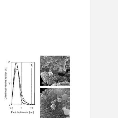
mogenizer siêu âm (UP400St, Hielscher Ultrasonics). Hielscher 