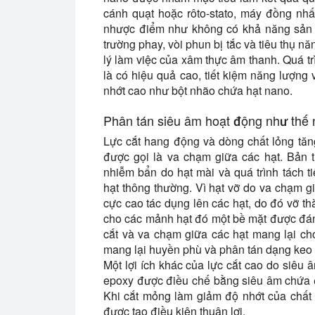
cánh quạt hoặc rôto-stato, máy đồng nhấ
nhược điểm như không có khả năng sản x
trường phay, vòi phun bị tắc và tiêu thụ 
lý làm việc của xâm thực âm thanh. Quá t
là có hiệu quả cao, tiết kiệm năng lượng
nhớt cao như bột nhão chứa hạt nano.
Phân tán siêu âm hoạt động như thế
Lực cắt hang động và dòng chất lỏng tăn
được gọi là va chạm giữa các hạt. Bản 
nhiễm bẩn do hạt mài và quá trình tách t
hạt thông thường. Vì hạt vỡ do va chạm gi
cực cao tác dụng lên các hạt, do đó vỡ t
cho các mảnh hạt đó một bề mặt được đán
cắt và va chạm giữa các hạt mang lại ch
mang lại huyền phù và phân tán dạng keo
Một lợi ích khác của lực cắt cao do siêu 
epoxy được điều chế bằng siêu âm chứa đ
Khi cắt mỏng làm giảm độ nhớt của chất lỏ
được tạo điều kiện thuận lợi.