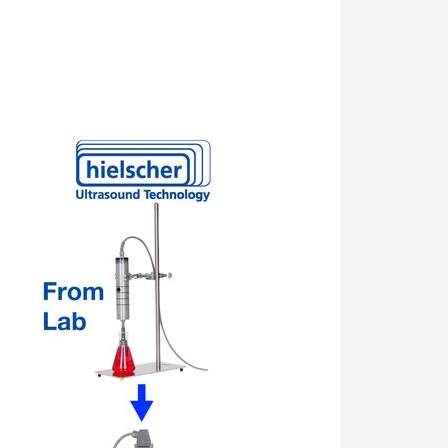
tủ có thể thanh lọc. Hielscher cung cấp thiết bị siêu âm cho h