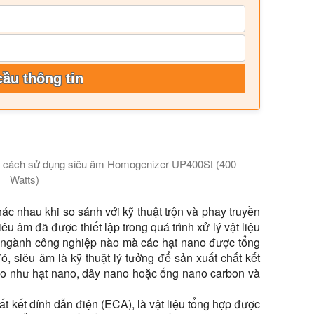
cầu thông tin
ng cách sử dụng siêu âm Homogenizer UP400St (400
Watts)
 than chì trong 250mL nhựa Epoxy (Toolcraft L), sử dụng một ho
ác nhau khi so sánh với kỹ thuật trộn và phay truyền
êu âm đã được thiết lập trong quá trình xử lý vật liệu
kỳ ngành công nghiệp nào mà các hạt nano được tổng
ó, siêu âm là kỹ thuật lý tưởng để sản xuất chất kết
no như hạt nano, dây nano hoặc ống nano carbon và
ất kết dính dẫn điện (ECA), là vật liệu tổng hợp được