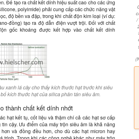
n. Để tạo ra chất kết dính hiệu suất cao cho các ứng
silicone, polyimide) phải cung cấp các chức năng vật
c
c, độ bền va đập, trong khi chất độn kim loại (ví dụ:
/
o-đồng) tạo ra độ dẫn điện vượt trội. Đối với chất
 độn gốc khoáng được kết hợp vào chất kết dính
(
 xanh lá cây cho thấy kích thước hạt trước khi siêu
ố kích thước hạt của silica phân tán siêu âm.
o thành chất kết dính nhớt
c hạt kết tụ, cốt liệu và thậm chí cả các hạt sơ cấp
 tin cậy. Ưu điểm của máy trộn siêu âm là khả năng
ỏ hơn và đồng đều hơn, cho dù các hạt micron hay
 trình. Trong khi các công nghệ khác như máy trộn