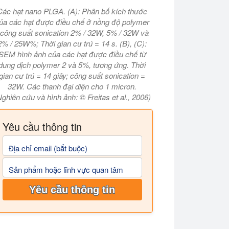
Các hạt nano PLGA. (A): Phân bố kích thước
ủa các hạt được điều chế ở nồng độ polymer
 công suất sonication 2% / 32W, 5% / 32W và
2% / 25W%; Thời gian cư trú = 14 s. (B), (C):
SEM hình ảnh của các hạt được điều chế từ
dung dịch polymer 2 và 5%, tương ứng. Thời
gian cư trú = 14 giây; công suất sonication =
32W. Các thanh đại diện cho 1 micron.
Nghiên cứu và hình ảnh: © Freitas et al., 2006)
Yêu cầu thông tin
Địa chỉ email (bắt buộc)
Sản phẩm hoặc lĩnh vực quan tâm
Yêu cầu thông tin