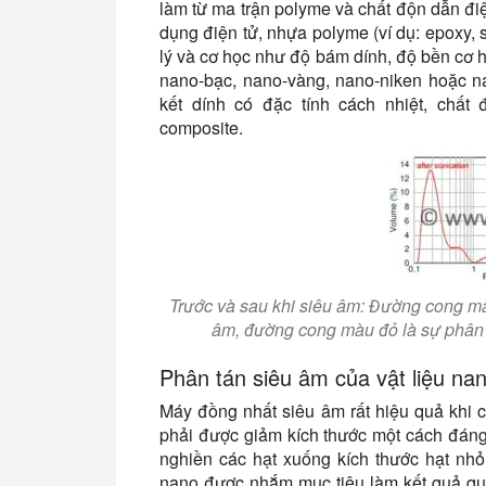
làm từ ma trận polyme và chất độn dẫn điệ
dụng điện tử, nhựa polyme (ví dụ: epoxy, 
lý và cơ học như độ bám dính, độ bền cơ họ
nano-bạc, nano-vàng, nano-niken hoặc nan
kết dính có đặc tính cách nhiệt, chất
composite.
Trước và sau khi siêu âm: Đường cong màu
âm, đường cong màu đỏ là sự phân b
Phân tán siêu âm của vật liệu nan
Máy đồng nhất siêu âm rất hiệu quả khi cá
phải được giảm kích thước một cách đáng
nghiền các hạt xuống kích thước hạt nh
nano được nhắm mục tiêu làm kết quả quá