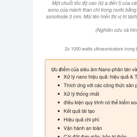
Một chuỗi tốc độ cao (từ a đến f) của c
sono của mảnh than chì trong nước bằn
sonotrode 3 mm. Mũi tên hiển thị vị trí tá
(Nghiên cứu và hình
2x 1000 watts ultrasonicators trong 
Trong video này, chúng tôi cho bạn thấy
Ưu điểm của siêu âm Nano-phân tán v
Xử lý nano hiệu quả: hiệu quả & T
Thích ứng với các công thức sản 
Xử lý thống nhất
điều kiện quy trình có thể kiểm so
Kết quả tái tạo
Hiệu quả chi phí
Vận hành an toàn
Cài đặt đơn giản, bảo trì thấp