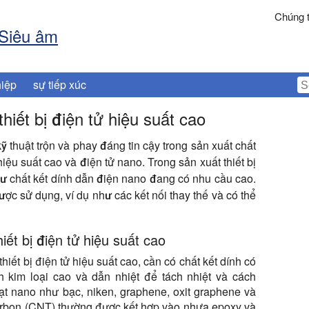
Chúng t
 Siêu âm
iệp
sự tiếp xúc
hiết bị điện tử hiệu suất cao
thuật trộn và phay đáng tin cậy trong sản xuất chất
 hiệu suất cao và điện tử nano. Trong sản xuất thiết bị
như chất kết dính dẫn điện nano đang có nhu cầu cao.
ợc sử dụng, ví dụ như các kết nối thay thế và có thể
iết bị điện tử hiệu suất cao
thiết bị điện tử hiệu suất cao, cần có chất kết dính có
 kim loại cao và dẫn nhiệt để tách nhiệt và cách
hạt nano như bạc, niken, graphene, oxit graphene và
rbon (CNT) thường được kết hợp vào nhựa epoxy và