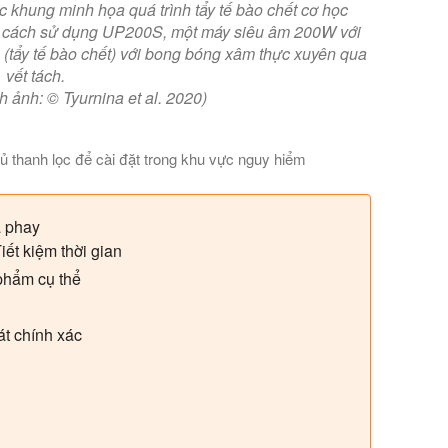
ác khung minh họa quá trình tẩy tế bào chết cơ học
g cách sử dụng UP200S, một máy siêu âm 200W với
ch (tẩy tế bào chết) với bong bóng xâm thực xuyên qua
vết tách.
 ảnh: © Tyurnina et al. 2020)
tủ thanh lọc để cài đặt trong khu vực nguy hiểm
 một hệ thống siêu âm 2 kilowatt để hoạt động nội tuyến trong 
à phay
iết kiệm thời gian
phẩm cụ thể
át chính xác