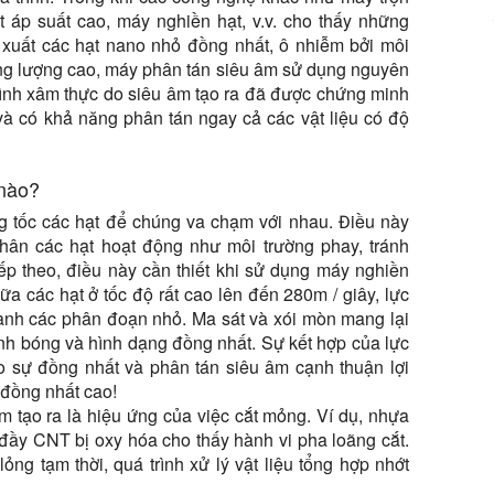
t áp suất cao, máy nghiền hạt, v.v. cho thấy những
uất các hạt nano nhỏ đồng nhất, ô nhiễm bởi môi
năng lượng cao, máy phân tán siêu âm sử dụng nguyên
rình xâm thực do siêu âm tạo ra đã được chứng minh
 và có khả năng phân tán ngay cả các vật liệu có độ
 nào?
g tốc các hạt để chúng va chạm với nhau. Điều này
thân các hạt hoạt động như môi trường phay, tránh
iếp theo, điều này cần thiết khi sử dụng máy nghiền
ữa các hạt ở tốc độ rất cao lên đến 280m / giây, lực
hành các phân đoạn nhỏ. Ma sát và xói mòn mang lại
h bóng và hình dạng đồng nhất. Sự kết hợp của lực
o sự đồng nhất và phân tán siêu âm cạnh thuận lợi
 đồng nhất cao!
âm tạo ra là hiệu ứng của việc cắt mỏng. Ví dụ, nhựa
ầy CNT bị oxy hóa cho thấy hành vi pha loãng cắt.
ng tạm thời, quá trình xử lý vật liệu tổng hợp nhớt