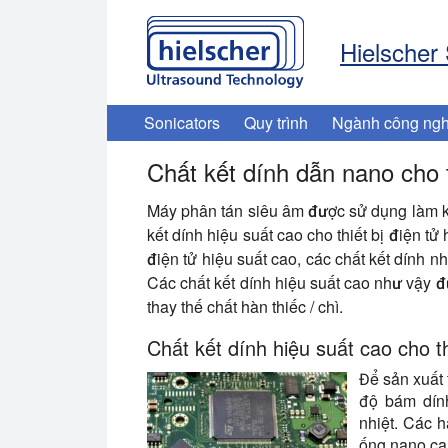
Hielscher
Sonicators
Quy trình
Ngành công ngh
Chất kết dính dẫn nano cho t
Máy phân tán siêu âm được sử dụng làm kỹ 
kết dính hiệu suất cao cho thiết bị điện tử
điện tử hiệu suất cao, các chất kết dính 
Các chất kết dính hiệu suất cao như vậy đư
thay thế chất hàn thiếc / chì.
Chất kết dính hiệu suất cao cho th
Để sản xuất 
độ bám dính
nhiệt. Các 
ống nano ca