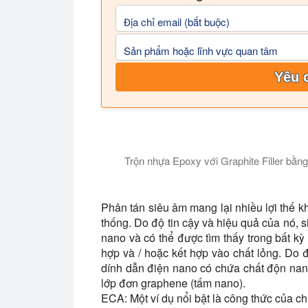
Địa chỉ email (bắt buộc)
Sản phẩm hoặc lĩnh vực quan tâm
Yêu 
Trộn nhựa Epoxy với Graphite Filler bằ
Video cho thấy siêu âm trộn và phân tán
Phân tán siêu âm mang lại nhiều lợi thế kh
thống. Do độ tin cậy và hiệu quả của nó, si
nano và có thể được tìm thấy trong bất 
hợp và / hoặc kết hợp vào chất lỏng. Do đ
dính dẫn điện nano có chứa chất độn na
lớp đơn graphene (tấm nano).
ECA:
Một ví dụ nổi bật là công thức của ch