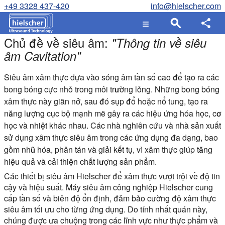
+49 3328 437-420
info@hielscher.com
Chủ đề về siêu âm:
"
Thông tin về siêu
âm Cavitation
"
Siêu âm xâm thực dựa vào sóng âm tần số cao để tạo ra các
bong bóng cực nhỏ trong môi trường lỏng. Những bong bóng
xâm thực này giãn nở, sau đó sụp đổ hoặc nổ tung, tạo ra
năng lượng cục bộ mạnh mẽ gây ra các hiệu ứng hóa học, cơ
học và nhiệt khác nhau.
Các nhà nghiên cứu và nhà sản xuất
sử dụng xâm thực siêu âm trong các ứng dụng đa dạng, bao
gồm nhũ hóa, phân tán và giải kết tụ, vì xâm thực giúp tăng
hiệu quả và cải thiện chất lượng sản phẩm.
Các thiết bị siêu âm Hielscher để xâm thực vượt trội về độ tin
cậy và hiệu suất. Máy siêu âm công nghiệp Hielscher cung
cấp tần số và biên độ ổn định, đảm bảo cường độ xâm thực
siêu âm tối ưu cho từng ứng dụng. Do tính nhất quán này,
chúng được ưa chuộng trong các lĩnh vực như thực phẩm và