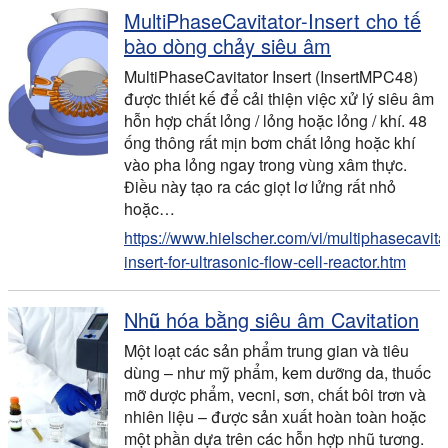
MultiPhaseCavitator-Insert cho tế
bào dòng chảy siêu âm
MultiPhaseCavitator Insert (InsertMPC48)
được thiết kế để cải thiện việc xử lý siêu âm
hỗn hợp chất lỏng / lỏng hoặc lỏng / khí. 48
ống thông rất mịn bơm chất lỏng hoặc khí
vào pha lỏng ngay trong vùng xâm thực.
Điều này tạo ra các giọt lơ lửng rất nhỏ
hoặc…
https://www.hielscher.com/vi/multiphasecavitat
insert-for-ultrasonic-flow-cell-reactor.htm
Nhũ hóa bằng siêu âm Cavitation
Một loạt các sản phẩm trung gian và tiêu
dùng – như mỹ phẩm, kem dưỡng da, thuốc
mỡ dược phẩm, vecni, sơn, chất bôi trơn và
nhiên liệu – được sản xuất hoàn toàn hoặc
một phần dựa trên các hỗn hợp nhũ tương.