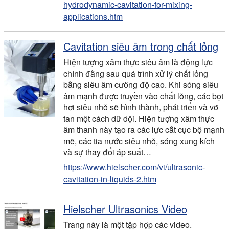
hydrodynamic-cavitation-for-mixing-
applications.htm
Cavitation siêu âm trong chất lỏng
Hiện tượng xâm thực siêu âm là động lực
chính đằng sau quá trình xử lý chất lỏng
bằng siêu âm cường độ cao. Khi sóng siêu
âm mạnh được truyền vào chất lỏng, các bọt
hơi siêu nhỏ sẽ hình thành, phát triển và vỡ
tan một cách dữ dội. Hiện tượng xâm thực
âm thanh này tạo ra các lực cắt cục bộ mạnh
mẽ, các tia nước siêu nhỏ, sóng xung kích
và sự thay đổi áp suất…
https://www.hielscher.com/vi/ultrasonic-
cavitation-in-liquids-2.htm
Hielscher Ultrasonics Video
Trang này là một tập hợp các video.