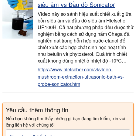
siêu âm vs Đầu dò Sonicator
Video này so sánh hiệu suất chiết xuất giữa
bồn siêu âm và đầu dò siêu âm Hielscher
UP100H. Cả hai phương pháp đều được thử
nghiệm bằng cách sử dụng nấm Chaga đã
nghiền nát trong hỗn hợp nước-etanol để
chiết xuất các hợp chất sinh học hoạt tính
như betulin và phytosterol. Quá trình chiết
xuất không dùng nhiệt ở nhiệt độ -10°C…
https://www.hielscher.com/vi/video-
mushroom-extraction-ultrasonic-bath-vs-
probe-sonicator.htm
Yêu cầu thêm thông tin
Nếu bạn không tìm thấy những gì bạn đang tìm kiếm, xin vui
lòng liên hệ với chúng tôi!