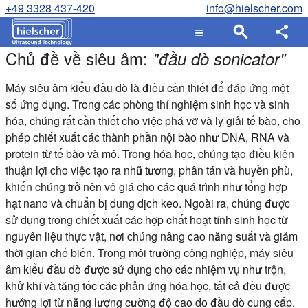
+49 3328 437-420
info@hielscher.com
Chủ đề về siêu âm:
"
đầu dò sonicator
"
Máy siêu âm kiểu đầu dò là điều cần thiết để đáp ứng một
số ứng dụng. Trong các phòng thí nghiệm sinh học và sinh
hóa, chúng rất cần thiết cho việc phá vỡ và ly giải tế bào, cho
phép chiết xuất các thành phần nội bào như DNA, RNA và
protein từ tế bào và mô. Trong hóa học, chúng tạo điều kiện
thuận lợi cho việc tạo ra nhũ tương, phân tán và huyền phù,
khiến chúng trở nên vô giá cho các quá trình như tổng hợp
hạt nano và chuẩn bị dung dịch keo. Ngoài ra, chúng được
sử dụng trong chiết xuất các hợp chất hoạt tính sinh học từ
nguyên liệu thực vật, nơi chúng nâng cao năng suất và giảm
thời gian chế biến. Trong môi trường công nghiệp, máy siêu
âm kiểu đầu dò được sử dụng cho các nhiệm vụ như trộn,
khử khí và tăng tốc các phản ứng hóa học, tất cả đều được
hưởng lợi từ năng lượng cường độ cao do đầu dò cung cấp.