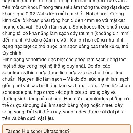
này dẫn đến mật độ năng lượng cực cao lên đến 100 Watts
trên mỗi cm khối. Phòng tắm siêu âm thông thường đạt được
không quá 0,02 Watts trên mỗi cm khối. Nói chung, đường
kính của lỗ khoan phải rộng hơn 3 đến 4mm so với mặt cắt
ngang của vật liệu cần làm sạch. Sonotrodes tiêu chuẩn của
chúng tôi có khả năng làm sạch dây rất mịn (khoảng 0,1 mm)
đến mạnh (khoảng 32mm). Vật liệu lớn hơn cũng như hình
dạng đặc biệt có thể được làm sạch bằng các thiết kế cụ thể
tùy chỉnh.
Hình dạng sonotrode đặc biệt cho phép làm sạch đồng thời
một số dây trong một hệ thống duy nhất. Do đó, các
sonotrodes thích hợp được tích hợp vào các hệ thống tiêu
chuẩn. Nguyên tắc làm sạch – Và do đó, sức mạnh làm sạch
giống hệt với các hệ thống làm sạch một dòng. Việc lựa chọn
sonotrode phù hợp được xác định bởi số lượng dây và
đường kính riêng của chúng. Hơn nữa, sonotrodes phẳng có
thể được sử dụng để làm sạch băng rộng hoặc nhiều dây
song song. Đối với điều này, sonotrodes được cài đặt phía
trên và bên dưới vật liệu.
Tại sao Hielscher Ultrasonics?