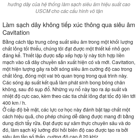
hướng dây của hệ thống làm sạch siêu âm hiệu suất cao
USCM cho các cấu hình vô tận
Làm sạch dây không tiếp xúc thông qua siêu âm
Cavitation
Bằng cách tập trung công suất siêu âm trong một khối lượng
chất lỏng tối thiểu, chúng tôi đạt được một thiết kế nhỏ gọn
đáng kể. Thiết lập được sắp xếp hợp lý này tích hợp liền
mạch vào cả dây chuyền sản xuất hiện có và mới. Cavitation,
một hiện tượng gây ra bởi sóng siêu âm cường độ cao trong
chất lỏng, đóng một vai trò quan trọng trong quá trình này.
Các sóng áp suất kết quả làm phát sinh bong bóng chân
không, sau đó sụp đổ. Những vụ nổ này tạo ra áp suất và
nhiệt độ cực cao, kèm theo các tia chất lỏng đạt tốc độ lên tới
400 km / h.
Ở cấp độ bề mặt, các lực cơ học này đánh bật tạp chất một
cách hiệu quả, cho phép chúng dễ dàng được mang đi bằng
dung dịch tẩy rửa. Đạt được sự xâm thực chuyên sâu và do
đó, làm sạch kỹ lưỡng đòi hỏi biên độ cao được tạo ra bởi
siêu âm tần số thấp, cường độ cao ở 20 kHz.