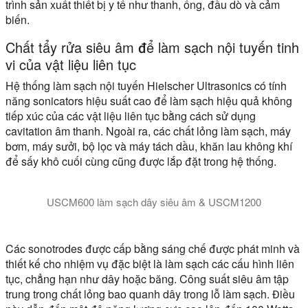
trình sản xuất thiết bị y tế như thanh, ống, đầu dò và cảm
biến.
Chất tẩy rửa siêu âm để làm sạch nội tuyến tinh
vi của vật liệu liên tục
Hệ thống làm sạch nội tuyến Hielscher Ultrasonics có tính
năng sonicators hiệu suất cao để làm sạch hiệu quả không
tiếp xúc của các vật liệu liên tục bằng cách sử dụng
cavitation âm thanh. Ngoài ra, các chất lỏng làm sạch, máy
bơm, máy sưởi, bộ lọc và máy tách dầu, khăn lau không khí
để sấy khô cuối cùng cũng được lắp đặt trong hệ thống.
USCM600 làm sạch dây siêu âm & USCM1200
Các hệ thống làm sạch dây siêu âm USCM600 và USCM1200 đượ
Các sonotrodes được cấp bằng sáng chế được phát minh và
thiết kế cho nhiệm vụ đặc biệt là làm sạch các cấu hình liên
tục, chẳng hạn như dây hoặc băng. Công suất siêu âm tập
trung trong chất lỏng bao quanh dây trong lỗ làm sạch. Điều