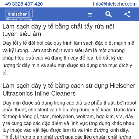
+49 3328 437-420
info@hielscher.com
Làm sạch dây y tế bằng chất tẩy rửa nội
tuyến siêu âm
Dây tốt y tế đòi hỏi các quy trình làm sạch đặc biệt mạnh mẽ
và kỹ lưỡng. Làm sạch nội tuyến siêu âm là một phương
pháp hiệu quả cao và đáng tin cậy để loại bỏ bất kỳ dư
lượng từ dây mịn và siêu mịn được sử dụng cho mục đích y
tế.
Làm sạch dây y tế bằng cách sử dụng Hielscher
Ultrasonics Inline Cleaners
Dây mịn được sử dụng trong các thủ tục phẫu thuật, bởi robot
phẫu thuật, cho stent và nhiều ứng dụng y tế khác. Được làm
từ thép không gỉ, titan, molypden, wolfram, hợp kim, v.v., dây
y tế cung cấp các đặc điểm và lĩnh vực ứng dụng khác nhau
tùy thuộc vào vật liệu được làm từ và trên đường kính dây.
Thiết bị trung gian phải vượt qua các tiêu chuẩn chất lượng