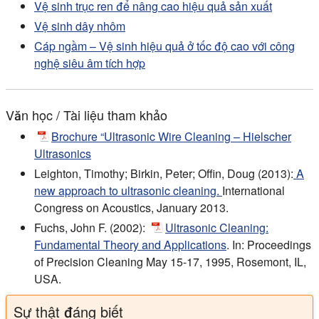
Vệ sinh trục ren để nâng cao hiệu quả sản xuất
Vệ sinh dây nhôm
Cáp ngầm – Vệ sinh hiệu quả ở tốc độ cao với công
nghệ siêu âm tích hợp
Văn học / Tài liệu tham khảo
Brochure “Ultrasonic Wire Cleaning – Hielscher
Ultrasonics
Leighton, Timothy; Birkin, Peter; Offin, Doug (2013):
A
new approach to ultrasonic cleaning.
International
Congress on Acoustics, January 2013.
Fuchs, John F. (2002):
Ultrasonic Cleaning:
Fundamental Theory and Applications
. In: Proceedings
of Precision Cleaning May 15-17, 1995, Rosemont, IL,
USA.
Sự thật đáng biết