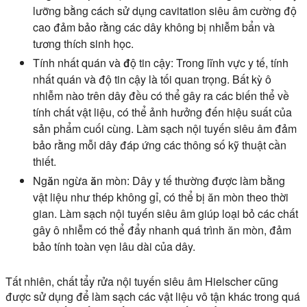
lưỡng bằng cách sử dụng cavitation siêu âm cường độ
cao đảm bảo rằng các dây không bị nhiễm bẩn và
tương thích sinh học.
Tính nhất quán và độ tin cậy:
Trong lĩnh vực y tế, tính
nhất quán và độ tin cậy là tối quan trọng. Bất kỳ ô
nhiễm nào trên dây đều có thể gây ra các biến thể về
tính chất vật liệu, có thể ảnh hưởng đến hiệu suất của
sản phẩm cuối cùng. Làm sạch nội tuyến siêu âm đảm
bảo rằng mỗi dây đáp ứng các thông số kỹ thuật cần
thiết.
Ngăn ngừa ăn mòn:
Dây y tế thường được làm bằng
vật liệu như thép không gỉ, có thể bị ăn mòn theo thời
gian. Làm sạch nội tuyến siêu âm giúp loại bỏ các chất
gây ô nhiễm có thể đẩy nhanh quá trình ăn mòn, đảm
bảo tính toàn vẹn lâu dài của dây.
Tất nhiên, chất tẩy rửa nội tuyến siêu âm Hielscher cũng
được sử dụng để làm sạch các vật liệu vô tận khác trong quá