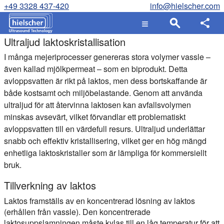
+49 3328 437-420
info@hielscher.com
Ultraljud laktoskristallisation
I många mejeriprocesser genereras stora volymer vassle –
även kallad mjölkpermeat – som en biprodukt. Detta
avloppsvatten är rikt på laktos, men dess bortskaffande är
både kostsamt och miljöbelastande. Genom att använda
ultraljud för att återvinna laktosen kan avfallsvolymen
minskas avsevärt, vilket förvandlar ett problematiskt
avloppsvatten till en värdefull resurs. Ultraljud underlättar
snabb och effektiv kristallisering, vilket ger en hög mängd
enhetliga laktoskristaller som är lämpliga för kommersiellt
bruk.
Tillverkning av laktos
Laktos framställs av en koncentrerad lösning av laktos
(erhållen från vassle). Den koncentrerade
laktosuppslamningen måste kylas till en låg temperatur för att