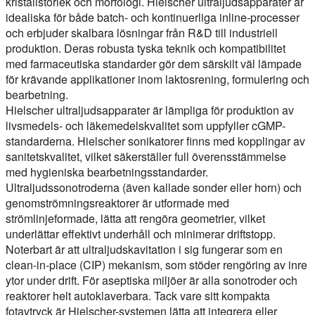
kristallstorlek och morfologi. Hielscher ultraljudsapparater är
idealiska för både batch- och kontinuerliga inline-processer
och erbjuder skalbara lösningar från R&D till industriell
produktion. Deras robusta tyska teknik och kompatibilitet
med farmaceutiska standarder gör dem särskilt väl lämpade
för krävande applikationer inom laktosrening, formulering och
bearbetning.
Hielscher ultraljudsapparater är lämpliga för produktion av
livsmedels- och läkemedelskvalitet som uppfyller cGMP-
standarderna. Hielscher sonikatorer finns med kopplingar av
sanitetskvalitet, vilket säkerställer full överensstämmelse
med hygieniska bearbetningsstandarder.
Ultraljudssonotroderna (även kallade sonder eller horn) och
genomströmningsreaktorer är utformade med
strömlinjeformade, lätta att rengöra geometrier, vilket
underlättar effektivt underhåll och minimerar driftstopp.
Noterbart är att ultraljudskavitation i sig fungerar som en
clean-in-place (CIP) mekanism, som stöder rengöring av inre
ytor under drift. För aseptiska miljöer är alla sonotroder och
reaktorer helt autoklaverbara. Tack vare sitt kompakta
fotavtryck är Hielscher-systemen lätta att integrera eller