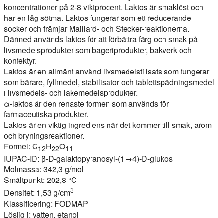
koncentrationer på 2-8 viktprocent. Laktos är smaklöst och
har en låg sötma. Laktos fungerar som ett reducerande
socker och främjar Maillard- och Stecker-reaktionerna.
Därmed används laktos för att förbättra färg och smak på
livsmedelsprodukter som bageriprodukter, bakverk och
konfektyr.
Laktos är en allmänt använd livsmedelstillsats som fungerar
som bärare, fyllmedel, stabilisator och tablettspädningsmedel
i livsmedels- och läkemedelsprodukter.
α-laktos är den renaste formen som används för
farmaceutiska produkter.
Laktos är en viktig ingrediens när det kommer till smak, arom
och bryningsreaktioner.
Formel: C
H
O
12
22
11
IUPAC-ID: β-D-galaktopyranosyl-(1→4)-D-glukos
Molmassa: 342,3 g/mol
Smältpunkt: 202,8 °C
3
Densitet: 1,53 g/cm
Klassificering: FODMAP
Löslig i: vatten, etanol