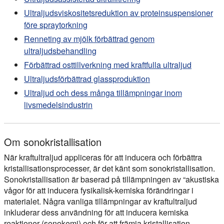
Ultraljudsviskositetsreduktion av proteinsuspensioner
före spraytorkning
Renneting av mjölk förbättrad genom
ultraljudsbehandling
Förbättrad osttillverkning med kraftfulla ultraljud
Ultraljudsförbättrad glassproduktion
Ultraljud och dess många tillämpningar inom
livsmedelsindustrin
Om sonokristallisation
När kraftultraljud appliceras för att inducera och förbättra
kristallisationsprocesser, är det känt som sonokristallisation.
Sonokristallisation är baserad på tillämpningen av “akustiska
vågor för att inducera fysikalisk-kemiska förändringar i
materialet. Några vanliga tillämpningar av kraftultraljud
inkluderar dess användning för att inducera kemiska
reaktioner (sonokemi) och för att främja kristallisation