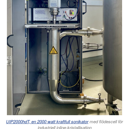
UIP2000hdT, en 2000 watt kraftfull sonikator
med flödescell för
industriell inline-kristallisation