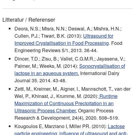
Litteratur / Referenser
Deora, N.S.; Misra, N.N.; Deswal, A.; Mishra, H.N.;
Cullen, P.J.; Tiwari, B.K. (2013):
Ultrasound for
Improved Crystallisation in Food Processing
. Food
Engineering Reviews 5/1, 2013. 36-44.
Dincer, T.D.; Zisu, B.; Vallet, C.G.M.R.; Jayasena, V.;
Palmer, M.; Weeks, M. (2014):
Sonocrystallisation of
lactose in an aqueous system.
International Dairy
Journal 35. 2014. 43-48.
Zettl, M., Kreimer, M., Aigner, I., Mannschott, T., van der
Wel, P., Khinast, J., Krumme, M. (2020):
Runtime
Maximization of Continuous Precipitation in an
Ultrasonic Process Chamber.
Organic Process
Research & Development, 24(4), 2020. 508–519.
Kougoulos E, Marziano I, Miller PR. (2010):
Lactose
particle engineering: influence of ultrasound and anti-