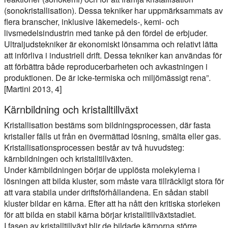
(sonokristallisation). Dessa tekniker har uppmärksammats av
flera branscher, inklusive läkemedels-, kemi- och
livsmedelsindustrin med tanke på den fördel de erbjuder.
Ultraljudstekniker är ekonomiskt lönsamma och relativt lätta
att införliva i industriell drift. Dessa tekniker kan användas för
att förbättra både reproducerbarheten och avkastningen i
produktionen. De är icke-termiska och miljömässigt rena”.
[Martini 2013, 4]
Kärnbildning och kristalltillväxt
Kristallisation bestäms som bildningsprocessen, där fasta
kristaller fälls ut från en övermättad lösning, smälta eller gas.
Kristallisationsprocessen består av två huvudsteg:
kärnbildningen och kristalltillväxten.
Under kärnbildningen börjar de upplösta molekylerna i
lösningen att bilda kluster, som måste vara tillräckligt stora för
att vara stabila under driftsförhållandena. En sådan stabil
kluster bildar en kärna. Efter att ha nått den kritiska storleken
för att bilda en stabil kärna börjar kristalltillväxtstadiet.
I fasen av kristalltillväxt blir de bildade kärnorna större