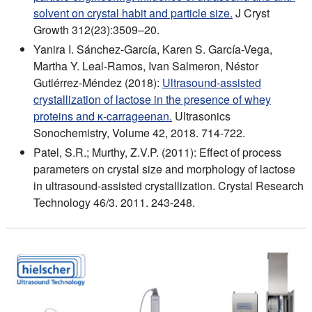
solvent on crystal habit and particle size.
J Cryst
Growth 312(23):3509–20.
Yanira I. Sánchez-García, Karen S. García-Vega,
Martha Y. Leal-Ramos, Ivan Salmeron, Néstor
Gutiérrez-Méndez (2018):
Ultrasound-assisted
crystallization of lactose in the presence of whey
proteins and κ-carrageenan.
Ultrasonics
Sonochemistry, Volume 42, 2018. 714-722.
Patel, S.R.; Murthy, Z.V.P. (2011): Effect of process
parameters on crystal size and morphology of lactose
in ultrasound-assisted crystallization. Crystal Research
Technology 46/3. 2011. 243-248.