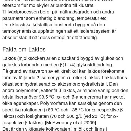
eftersom fler molekyler är bundna till klustret.
Tillväxtprocessen beror på mättnadsgraden och andra
parametrar som enhetlig blandning, temperatur etc.
Den klassiska kristallisationsteorin bygger på den
termodynamiska uppfattningen att ett isolerat system är
absolut stabilt när dess entropi är oföränderlig.
Fakta om Laktos
Laktos (mjölksocker) är en disackarid byggd av glukos och
galaktos förbundna med en β(1→4) glykosidbindning.
På grund av närvaron av ett kiralt kol kan laktos förekomma i
form av följande 2 isomertyper: α- eller β-laktos. Laktos finns
oftast som hydratiserad α-laktosmonohydratkristall. Den
andra polymorfen, vattenfri β-laktos, är mindre vanlig och den
kristalliserar över 93,5 °C. α- och β-anomererna har mycket
olika egenskaper. Polymorferna kan särskiljas genom den
specifika rotationen (+89 °C och +35 °C för α- respektive β-
laktos) och lösligheten (70 och 500 g/L (vid 20 °C) för α-
respektive β-laktos). [McSweeney et al. 2009]
Det är den viktigaste kolhydraten i mjölk och finns i