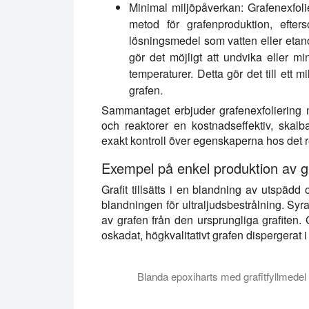
Minimal miljöpåverkan:
Grafenexfolie
metod för grafenproduktion, efter
lösningsmedel som vatten eller etano
gör det möjligt att undvika eller m
temperaturer. Detta gör det till ett m
grafen.
Sammantaget erbjuder grafenexfoliering m
och reaktorer en kostnadseffektiv, skal
exakt kontroll över egenskaperna hos det r
Exempel på enkel produktion av gr
Grafit tillsätts i en blandning av utspädd
blandningen för ultraljudsbestrålning. Syr
av grafen från den ursprungliga grafite
oskadat, högkvalitativt grafen dispergerat i 
Blanda epoxiharts med grafitfyllmede
Videon visar ultraljudsblandning och disp