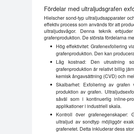
Fördelar med ultraljudsgrafen exfo
Hielscher sond-typ ultraljudsapparater och 
effektiv process som används för att produc
ultraljudsvågor. Denna teknik erbjude
grafenproduktion. De största fördelarna med
Hög effektivitet:
Grafenexfoliering via
grafenproduktion. Den kan producera 
Låg kostnad:
Den utrustning som 
grafenproduktion är relativt billig 
kemisk ångavsättning (CVD) och meka
Skalbarhet:
Exfoliering av grafen v
produktion av grafen. Ultraljudsexf
såväl som i kontinuerlig inline-pro
applikationer i industriell skala.
Kontroll över grafenegenskaper:
Gr
ultraljud av sondtyp möjliggör exa
grafenetet. Detta inkluderar dess storl