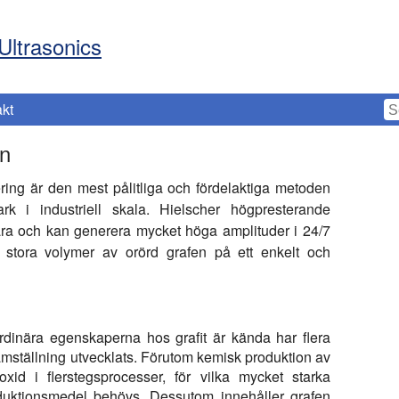
Ultrasonics
kt
en
iering är den mest pålitliga och fördelaktiga metoden
ark i industriell skala. Hielscher högpresterande
bara och kan generera mycket höga amplituder i 24/7
lla stora volymer av orörd grafen på ett enkelt och
rdinära egenskaperna hos grafit är kända har flera
amställning utvecklats. Förutom kemisk produktion av
oxid i flerstegsprocesser, för vilka mycket starka
eduktionsmedel behövs. Dessutom innehåller grafen