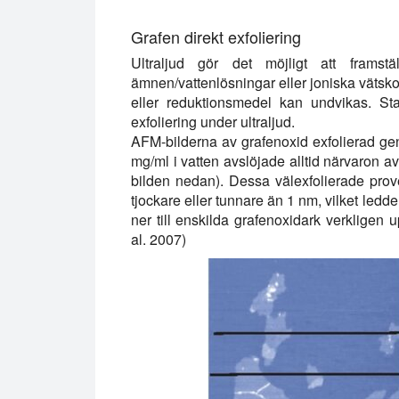
Grafen direkt exfoliering
Ultraljud gör det möjligt att framstä
ämnen/vattenlösningar eller joniska vätsko
eller reduktionsmedel kan undvikas. St
exfoliering under ultraljud.
AFM-bilderna av grafenoxid exfolierad ge
mg/ml i vatten avslöjade alltid närvaron a
bilden nedan). Dessa välexfolierade prov
tjockare eller tunnare än 1 nm, vilket ledde 
ner till enskilda grafenoxidark verkligen
al. 2007)