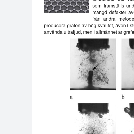
som framställs un
mängd defekter äve
från andra metoder
producera grafen av hög kvalitet, även i st
använda ultraljud, men i allmänhet är graf