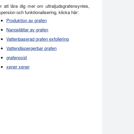
r att lära dig mer om ultraljudsgrafensyntes,
spersion och funktionalisering, klicka här:
Produktion av grafen
Nanoplättar av grafen
Vattenbaserad grafen exfoliering
Vattendispergerbar grafen
grafenoxid
xener xener
 en ultraljudshomogenisator (UP400St, Hielscher Ultrasonics). Hie