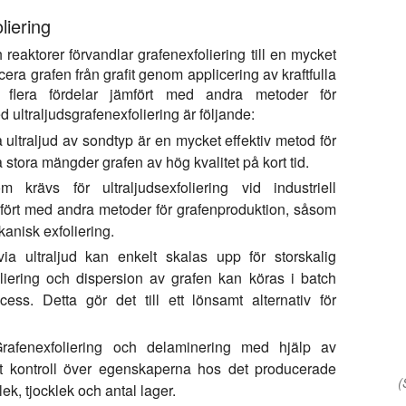
liering
reaktorer förvandlar grafenexfoliering till en mycket
era grafen från grafit genom applicering av kraftfulla
r flera fördelar jämfört med andra metoder för
 ultraljudsgrafenexfoliering är följande:
 ultraljud av sondtyp är en mycket effektiv metod för
stora mängder grafen av hög kvalitet på kort tid.
krävs för ultraljudsexfoliering vid industriell
jämfört med andra metoder för grafenproduktion, såsom
nisk exfoliering.
ia ultraljud kan enkelt skalas upp för storskalig
oliering och dispersion av grafen kan köras i batch
cess. Detta gör det till ett lönsamt alternativ för
afenexfoliering och delaminering med hjälp av
kt kontroll över egenskaperna hos det producerade
(
ek, tjocklek och antal lager.