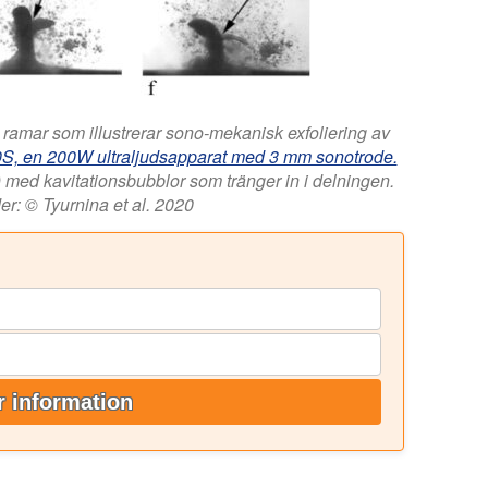
v ramar som illustrerar sono-mekanisk exfoliering av
S, en 200W ultraljudsapparat med 3 mm sonotrode.
ng) med kavitationsbubblor som tränger in i delningen.
der: © Tyurnina et al. 2020
 information