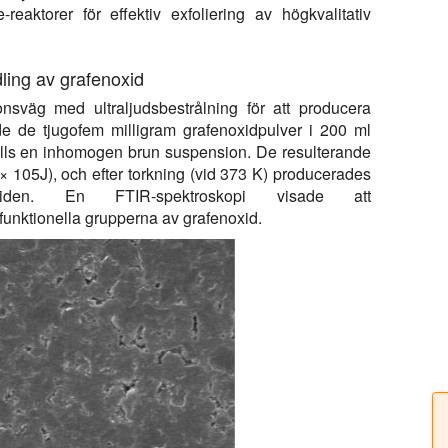
e-reaktorer för effektiv exfoliering av högkvalitativ
ling av grafenoxid
onsväg med ultraljudsbestrålning för att producera
de de tjugofem milligram grafenoxidpulver i 200 ml
ölls en inhomogen brun suspension. De resulterande
 105J), och efter torkning (vid 373 K) producerades
oxiden. En FTIR-spektroskopi visade att
funktionella grupperna av grafenoxid.