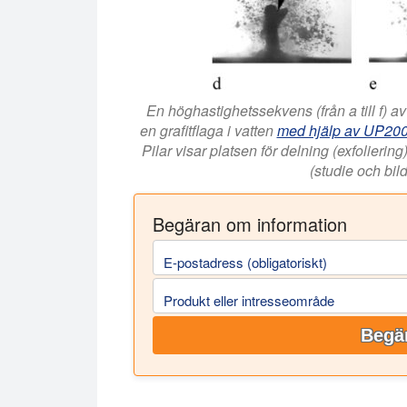
En höghastighetssekvens (från a till f) a
en grafitflaga i vatten
med hjälp av UP200
Pilar visar platsen för delning (exfolieri
(studie och bil
Begäran om information
E-postadress (obligatoriskt)
Produkt eller intresseområde
Begär