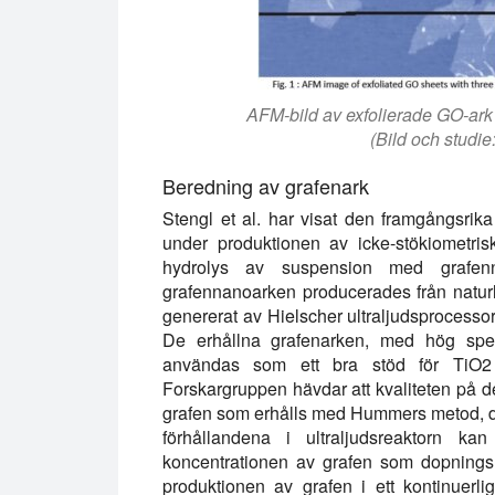
AFM-bild av exfolierade GO-ark m
(Bild och studie
Beredning av grafenark
Stengl et al. har visat den framgångsrik
under produktionen av icke-stökiometr
hydrolys av suspension med grafenn
grafennanoarken producerades från naturlig
genererat av Hielscher ultraljudsprocessor 
De erhållna grafenarken, med hög spec
användas som ett bra stöd för TiO2 för
Forskargruppen hävdar att kvaliteten på d
grafen som erhålls med Hummers metod, där
förhållandena i ultraljudsreaktorn k
koncentrationen av grafen som dopningsm
produktionen av grafen i ett kontinuerlig