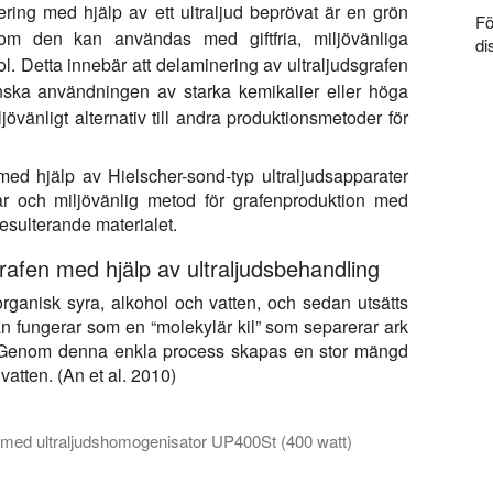
ring med hjälp av ett ultraljud beprövat är en grön
Fö
som den kan användas med giftfria, miljövänliga
di
l. Detta innebär att delaminering av ultraljudsgrafen
inska användningen av starka kemikalier eller höga
iljövänligt alternativ till andra produktionsmetoder för
ed hjälp av Hielscher-sond-typ ultraljudsapparater
bar och miljövänlig metod för grafenproduktion med
esulterande materialet.
afen med hjälp av ultraljudsbehandling
 organisk syra, alkohol och vatten, och sedan utsätts
an fungerar som en “molekylär kil” som separerar ark
n. Genom denna enkla process skapas en stor mängd
vatten. (An et al. 2010)
l med ultraljudshomogenisator UP400St (400 watt)
ergering av grafit i 250 ml epoxiharts (Toolcraft L) med hjälp av