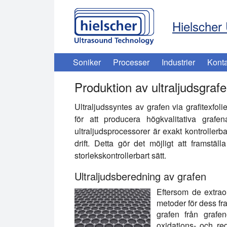
Hielscher 
Soniker
Processer
Industrier
Konta
Produktion av ultraljudsgraf
Ultraljudssyntes av grafen via grafitexfol
för att producera högkvalitativa grafen
ultraljudsprocessorer är exakt kontroller
drift. Detta gör det möjligt att framstä
storlekskontrollerbart sätt.
Ultraljudsberedning av grafen
Eftersom de extrao
metoder för dess fr
grafen från grafen
oxidations- och r