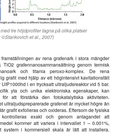
ed tre höjdprofiler tagna på olika platser
: ©Stankovich et al., 2007)
a framställningen av rena grafenark i stora mängder
isk TiO2 grafennanosammansättning genom termisk
anoark och titania peroxo-komplex. De rena
 grafit med hjälp av ett högintensivt kavitationsfält
UIP1000hd i en trycksatt ultraljudsreaktor vid 5 bar.
ifik yta och unika elektroniska egenskaper, kan
 att förstärka den fotokatalytiska aktiviteten.
et ultraljudspreparerade grafenet är mycket högre än
 grafit exfolieras och oxideras. Eftersom de fysiska
an kontrolleras exakt och genom antagandet att
edel kommer att variera i intervallet 1 – 0.001%,
t system i kommersiell skala är lätt att installera.