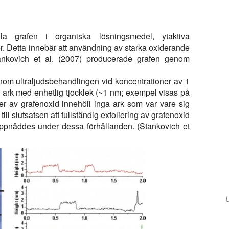
lla grafen i organiska lösningsmedel, ytaktiva
r. Detta innebär att användning av starka oxiderande
ankovich et al. (2007) producerade grafen genom
nom ultraljudsbehandlingen vid koncentrationer av 1
v ark med enhetlig tjocklek (~1 nm; exempel visas på
er av grafenoxid innehöll inga ark som var vare sig
till slutsatsen att fullständig exfoliering av grafenoxid
 uppnåddes under dessa förhållanden. (Stankovich et
U