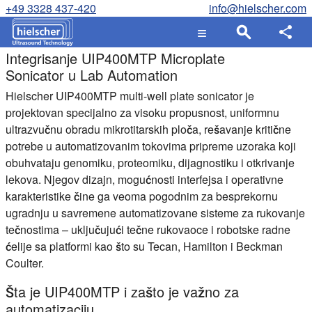
+49 3328 437-420
info@hielscher.com
Integrisanje UIP400MTP Microplate
Sonicator u Lab Automation
Hielscher UIP400MTP multi-well plate sonicator je
projektovan specijalno za visoku propusnost, uniformnu
ultrazvučnu obradu mikrotitarskih ploča, rešavanje kritične
potrebe u automatizovanim tokovima pripreme uzoraka koji
obuhvataju genomiku, proteomiku, dijagnostiku i otkrivanje
lekova. Njegov dizajn, mogućnosti interfejsa i operativne
karakteristike čine ga veoma pogodnim za besprekornu
ugradnju u savremene automatizovane sisteme za rukovanje
tečnostima – uključujući tečne rukovaoce i robotske radne
ćelije sa platformi kao što su Tecan, Hamilton i Beckman
Coulter.
Šta je UIP400MTP i zašto je važno za
automatizaciju