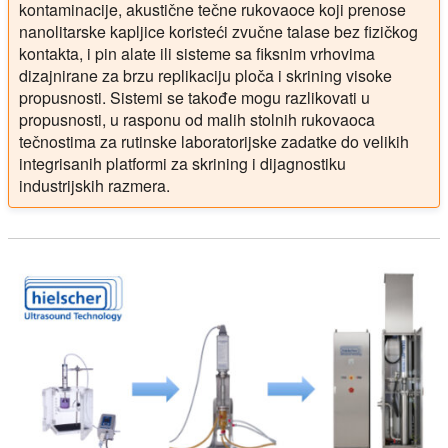
kontaminacije, akustične tečne rukovaoce koji prenose
nanolitarske kapljice koristeći zvučne talase bez fizičkog
kontakta, i pin alate ili sisteme sa fiksnim vrhovima
dizajnirane za brzu replikaciju ploča i skrining visoke
propusnosti. Sistemi se takođe mogu razlikovati u
propusnosti, u rasponu od malih stolnih rukovaoca
tečnostima za rutinske laboratorijske zadatke do velikih
integrisanih platformi za skrining i dijagnostiku
industrijskih razmera.