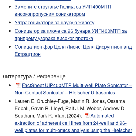
Замените стругање ћелија са УИП400МТП
високопропусним соникатором
Ултрасоникатори за науку о животу
Соницатор за плоче са 96 бунара УИП400МТП за
припрему узорака високог протока
Соницатион фор Целл Лисис: Целл Дисруптион анд
Ектрацтион
Литература / Референце
FactSheet UIP400MTP Multi-well Plate Sonicator –
Non-Contact Sonicator – Hielscher Ultrasonics
Lauren E. Cruchley-Fuge, Martin R. Jones, Ossama
Edbali, Gavin R. Lloyd, Ralf J. M. Weber, Andrew D.
Southam, Mark R. Viant (2024):
Automated
extraction of adherent cell lines from 24-well and 96-
well plates for multi-omics analysis using the Hielscher