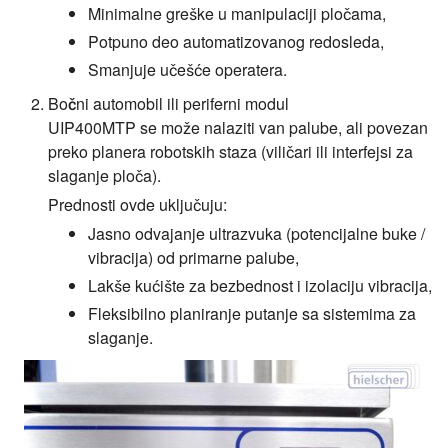
Minimalne greške u manipulaciji pločama,
Potpuno deo automatizovanog redosleda,
Smanjuje učešće operatera.
Bočni automobil ili periferni modul
UIP400MTP se može nalaziti van palube, ali povezan
preko planera robotskih staza (viličari ili interfejsi za
slaganje ploča).
Prednosti ovde uključuju:
Jasno odvajanje ultrazvuka (potencijalne buke /
vibracija) od primarne palube,
Lakše kućište za bezbednost i izolaciju vibracija,
Fleksibilno planiranje putanje sa sistemima za
slaganje.