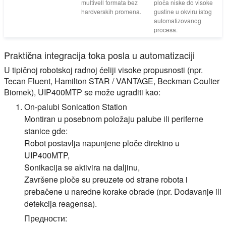
multivell formata bez
ploča niske do visoke
hardverskih promena.
gustine u okviru istog
automatizovanog
procesa.
Praktična integracija toka posla u automatizaciji
U tipičnoj robotskoj radnoj ćeliji visoke propusnosti (npr.
Tecan Fluent, Hamilton STAR / VANTAGE, Beckman Coulter
Biomek), UIP400MTP se može ugraditi kao:
On-palubi Sonication Station
Montiran u posebnom položaju palube ili periferne
stanice gde:
Robot postavlja napunjene ploče direktno u
UIP400MTP,
Sonikacija se aktivira na daljinu,
Završene ploče su preuzete od strane robota i
prebačene u naredne korake obrade (npr. Dodavanje ili
detekcija reagensa).
Предности: