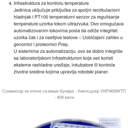
Infrastruktura za kontrolu temperature
Jedinica uključuje priključke za spoljni recirkulacioni
hladnjak i PT100 temperaturni senzor za regulisanje
temperature uzorka tokom ultrazvuka. Ovo omogućava
automatizovanim tokovima posla da održe integritet
uzorka čak i za osetljive testove – Uobičajeni zahtev u
genomici i proteomici Prep.
U sistemima za automatizaciju, ovo se dobro integriše
sa laboratorijskom infrastrukturom koja već koristi
eksterne rashladne uređaje, inkubatore ili kontrole
životne sredine kojima upravlja robotski planer.
Соникатор за плоче са више бунара - Хиелсцхер УИП400МТП
- 400 вати
Хиелсцхер УИП400МТП је најфлексибилнији соникатор за ва
The UIP400MTP is not an ultrasonic bath. It'a a high intensity 