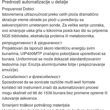
Prednosti automatizacije u detalje
Propusnost Dobici
Istovremena ultrazvučnost preko celih ploča dramatično
skraćuje vreme obrade po ploči u poređenju sa
sekvencijalnim umetanjem sonde. Za velike serije uzoraka,
ovo smanjuje uska grla u tokovima posla kao što su priprema
NGS biblioteke, ekstrakcija proteina ili metabolomika.
репродуктивност & уједначеност
Projektovan da isporuči skoro identičnu energiju svim
bunarima, UIP400MTP značajno poboljšava uporedivost sa
bunara. Uniformnost se može dokazati standardizovanim
testovima (npr. Erozija aluminijumske folije i prepoznavanje
emulzije).
Скалабилност и флексибилност
Sposobnost da se sonicate različite multi-well formate
koristeći isti instrument znači da automatizovani procesi
mogu skalirati od 96 do 1536 bunara bez promene opreme ili
rukovanje sekvence.
Smanjeni troškovi potrošnog materijala