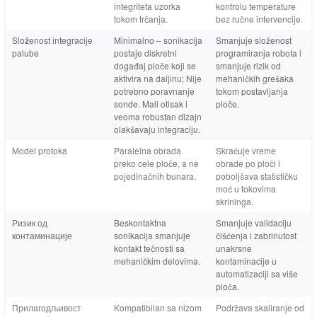
integriteta uzorka
kontrolu temperature
tokom trčanja.
bez ručne intervencije.
Složenost integracije
Minimalno – sonikacija
Smanjuje složenost
palube
postaje diskretni
programiranja robota i
događaj ploče koji se
smanjuje rizik od
aktivira na daljinu; Nije
mehaničkih grešaka
potrebno poravnanje
tokom postavljanja
sonde. Mali otisak i
ploče.
veoma robustan dizajn
olakšavaju integraciju.
Model protoka
Paralelna obrada
Skraćuje vreme
preko cele ploče, a ne
obrade po ploči i
pojedinačnih bunara.
poboljšava statističku
moć u tokovima
skrininga.
Ризик од
Beskontaktna
Smanjuje validaciju
контаминације
sonikacija smanjuje
čišćenja i zabrinutost
kontakt tečnosti sa
unakrsne
mehaničkim delovima.
kontaminacije u
automatizaciji sa više
ploča.
Прилагодљивост
Kompatibilan sa nizom
Podržava skaliranje od