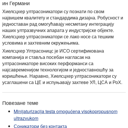
ин Германи
Хиелсцхер ултрасоникатори су познати по свом
највишем квалитету и стандардима дизајна. Робусност и
једноставан рад омогућавају несметану интеграцију
наших ултразвучних апарата у индустријске објекте.
Хиелсцхер ултрасоникатори се лако носе са тешким
условима и захтевним окружењима.
Хиелсцхер Ултрасоницс је ИСО сертификована
компанија и ставља посебан нагласак на
ултрасоникаторе високих перформанси са
најсавременијом технологијом и једноставношћу за
коришћење. Наравно, Хиелсцхер ултрасоникатори су
усаглашени са ЦЕ и испуњавају захтеве УЛ, ЦСА и РоХ.
Повезане теме
Minijaturizacija testa omogućena visokopropusnom
ultrazvukom
Соникатори без контакта