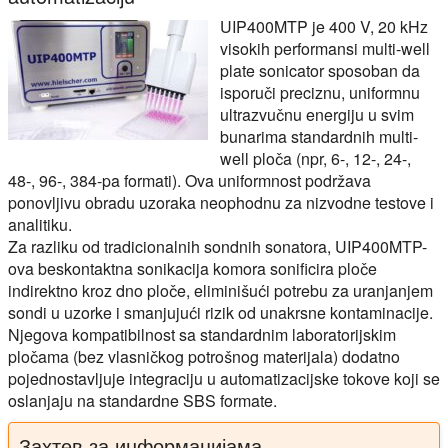
UIP400MTP je 400 V, 20 kHz
visokih performansi multi-well
plate sonicator sposoban da
isporuči preciznu, uniformnu
ultrazvučnu energiju u svim
bunarima standardnih multi-
well ploča (npr, 6-, 12-, 24-,
48-, 96-, 384-pa formati). Ova uniformnost podržava
ponovljivu obradu uzoraka neophodnu za nizvodne testove i
analitiku.
Za razliku od tradicionalnih sondnih sonatora, UIP400MTP-
ova beskontaktna sonikacija komora sonificira ploče
indirektno kroz dno ploče, eliminišući potrebu za uranjanjem
sondi u uzorke i smanjujući rizik od unakrsne kontaminacije.
Njegova kompatibilnost sa standardnim laboratorijskim
pločama (bez vlasničkog potrošnog materijala) dodatno
pojednostavljuje integraciju u automatizacijske tokove koji se
oslanjaju na standardne SBS formate.
Захтев за информацијама