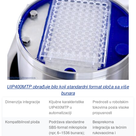
UIP400MTP obrađuje bilo koji standardni format ploča sa više
bunara
Dimenzija integracije
Ključne karakteristike
Prednosti u robotskim
UIP400MTP u
tokovima posla visoke
automatizaciji
propusnosti
Kompatibilnost ploča
Podržava standardne
Besprekorna
SBS-format mikroploče
integracija sa tečnim
(npr, 6–1536 bunara);
rukovaocima i