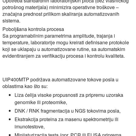
Upotreba standardnih laboratorijskih ploča (bez vlasničkog
potrošnog materijala) minimizira operativne troškove –
značajna prednost prilikom skaliranja automatizovanih
sistema.
Poboljšana kontrola procesa
Sa programabilnim parametrima amplitude, trajanja i
temperature, laboratorije mogu kreirati definisane protokole
koji se uklapaju u automatizovane rutine, sa automatskim
evidentiranjem za verifikaciju procesa i kontrolu kvaliteta.
UIP400MTP podržava automatizovane tokove posla u
oblastima kao što su:
Liza ćelija visoke propusnosti za pripremu uzoraka
genomike ili proteomike,
DNK / RNK fragmentacija u NGS tokovima posla,
Ekstrakcija proteina za masenu spektrometriju ili
imunotestove,
Minijaturizacija testa (npr. PCR ili ELISA priprema