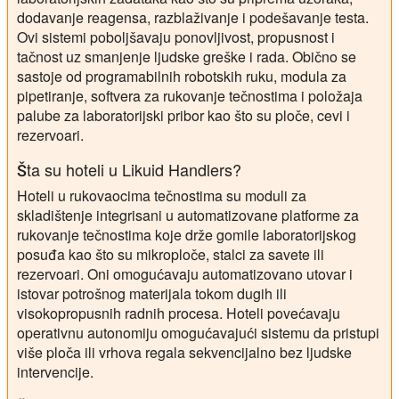
dodavanje reagensa, razblaživanje i podešavanje testa.
Ovi sistemi poboljšavaju ponovljivost, propusnost i
tačnost uz smanjenje ljudske greške i rada. Obično se
sastoje od programabilnih robotskih ruku, modula za
pipetiranje, softvera za rukovanje tečnostima i položaja
palube za laboratorijski pribor kao što su ploče, cevi i
rezervoari.
Šta su hoteli u Likuid Handlers?
Hoteli u rukovaocima tečnostima su moduli za
skladištenje integrisani u automatizovane platforme za
rukovanje tečnostima koje drže gomile laboratorijskog
posuđa kao što su mikroploče, stalci za savete ili
rezervoari. Oni omogućavaju automatizovano utovar i
istovar potrošnog materijala tokom dugih ili
visokopropusnih radnih procesa. Hoteli povećavaju
operativnu autonomiju omogućavajući sistemu da pristupi
više ploča ili vrhova regala sekvencijalno bez ljudske
intervencije.