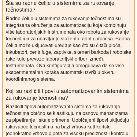
Šta su radne ćelije u sistemima za rukovanje
tečnostima?
Radne ćelije u sistemima za rukovanje tečnostima su
integrisana okruženja za automatizaciju koja kombinuju
više laboratorijskih instrumenata oko robota za rukovanje
tečnostima za obavljanje složenih radnih procesa. Radna
ćelija može uključivati uređaje kao što su čitači ploča,
inkubatori, centrifuge, zaptivke, skeneri barkoda i robotske
ruke koje prevoze laboratorijski pribor između
instrumenata. Ova konfiguracija omogućava da se više
eksperimentalnih koraka automatski izvrši u okviru
koordiniranog sistema.
Koji su različiti tipovi u automatizovanim sistemima
za rukovanje tečnostima?
Različiti tipovi automatizovanih sistema za rukovanje
tečnostima obično se klasifikuju na osnovu mehanizama
za pipetiranje i skale primene. Uobičajeni tipovi uključuju
rukovaoce tečnostima na bazi vrhova koji koriste
jednokratne vrhove pipeta za visoku preciznost i kontrolu