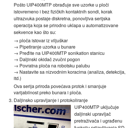
Pošto UIP400MTP obrađuje sve uzorke u ploči
istovremeno i bez fizičkih kontaktnih sondi, korak
ultrazvuka postaje diskretna, ponovljiva serijska
operacija koja se prirodno uklapa u automatizovane
sekvence kao što su:
→ ploča istovar iz viljuškar
→ Pipetiranje uzorka u bunare
→ Pređite na UIP400MTP sonikation stanicu
→ Daljinski okidač zvučni pogon
→ Povratna ploča na robotsku palubu
→ Nastavite sa nizvodnim koracima (analiza, detekcija,
itd.)
Ova serija priroda povećava protok i smanjuje
varijabilnost preko bunara i ploča.
Daljinsko upravljanje i protokoliranje
UIP400MTP uključuje
daljinski upravljač
pretraživača i ugrađenu
funkciju prijavljivanja SD