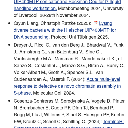
UIP400MTP sonicator and Beckman Coulter i7 liquid
handling workstation.
Metabomeeting 2024, University
of Liverpool, 26-28th November 2024.
Qiyun Liang, Christoph Ratzke (2025):
Lysing
diverse bacteria with the Hielscher UIP400MTP for
DNA sequencing.
Protocol Uni Tübingen 2025.
Dreyer J., Ricci G., van den Berg J., Bhardwaj V., Funk
J., Armstrong C., van Batenburg V., Sine C.,
VanInsberghe M.A., Marsman R., Mandemaker I.K., di
Sanzo S., Costantini J., Manzo S.G., Biran A., Burny C.,
Völker-Albert M., Groth A., Spencer S.L., van
Oudenaarden A., Mattiroli F. (2024):
Acute multi-level
response to defective de novo chromatin assembly in
S-phase.
Molecular Cell 2024.
Cosenza-Contreras M, Seredynska A, Vogele D, Pinter
N, Brombacher E, Cueto RF, Dinh TJ, Bernhard P,
Rogg M, Liu J, Willems P, Stael S, Huesgen PF, Kuehn
EW, Kreutz C, Schell C, Schilling O. (2024):
TermineR: