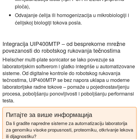
ploča),
Odvajanje ćelija ili homogenizacija u mikrobiologiji i
ćelijskoj biologiji tokova posla.
Integracija UIP400MTP – od besprekorne mrežne
povezanosti do robotskog rukovanja tečnostima
Hielscher multi-plate sonicator se lako povezuje sa
laboratorijskim softverom i glatko integriše u automatizovane
sisteme. Od digitalne kontrole do robotskog rukovanja
tečnostima, UIP400MTP se bez napora uklapa u moderne
laboratorijske radne tokove – pomaže u pojednostavljenju
procesa, poboljšanju ponovljivosti i poboljšanju performansi
testa.
Питајте за више информација
Da li gradite napredne sisteme za automatizaciju laboratorija
za genomiku visoke propusnosti, proteomiku, otkrivanje lekova
ili dijagnostiku?