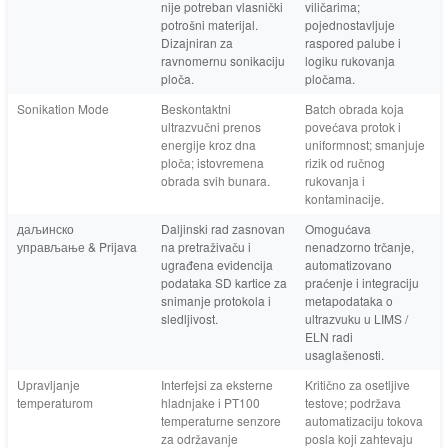
nije potreban vlasnički
viličarima;
potrošni materijal.
pojednostavljuje
Dizajniran za
raspored palube i
ravnomernu sonikaciju
logiku rukovanja
ploča.
pločama.
Sonikation Mode
Beskontaktni
Batch obrada koja
ultrazvučni prenos
povećava protok i
energije kroz dna
uniformnost; smanjuje
ploča; istovremena
rizik od ručnog
obrada svih bunara.
rukovanja i
kontaminacije.
даљинско
Daljinski rad zasnovan
Omogućava
управљање & Prijava
na pretraživaču i
nenadzorno trčanje,
ugrađena evidencija
automatizovano
podataka SD kartice za
praćenje i integraciju
snimanje protokola i
metapodataka o
sledljivost.
ultrazvuku u LIMS /
ELN radi
usaglašenosti.
Upravljanje
Interfejsi za eksterne
Kritično za osetljive
temperaturom
hladnjake i PT100
testove; podržava
temperaturne senzore
automatizaciju tokova
za održavanje
posla koji zahtevaju