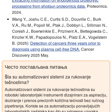
Extracting information on endogenous proteolytic
processing from shotgun proteomics data.
Proteomics.
2024.
Wang Y., Joshu C.E., Curtis S.D., Douville C., Burk
V.A., Ru M., Popoli M., Ptak J., Dobbyn L., Silliman N.,
Coresh J., Boerwinkle E., Prizment A., Bettegowda C.,
Kinzler K.W., Papadopoulos N., Platz E.A., Vogelstein
B. (2025):
Detection of cancers three years prior to
diagnosis using plasma cell-free DNA.
Cancer
Discovery 2025 May.
Често постављана питања
Šta su automatizovani sistemi za rukovanje
tečnostima?
Automatizovani sistemi za rukovanje tečnostima su
robotski laboratorijski instrumenti dizajnirani za aspiraciju,
doziranje i prenos preciznih količina tečnosti bez ručnog
pipetiranja. Koriste se za automatizaciju ponavljajućih
laboratorijskih zadataka kao što su priprema uzoraka,