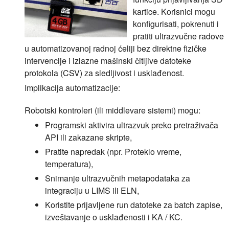
kartice. Korisnici mogu
konfigurisati, pokrenuti i
pratiti ultrazvučne radove
u automatizovanoj radnoj ćeliji bez direktne fizičke
intervencije i izlazne mašinski čitljive datoteke
protokola (CSV) za sledljivost i usklađenost.
Implikacija automatizacije:
Robotski kontroleri (ili middlevare sistemi) mogu:
Programski aktivira ultrazvuk preko pretraživača
API ili zakazane skripte,
Pratite napredak (npr. Proteklo vreme,
temperatura),
Snimanje ultrazvučnih metapodataka za
integraciju u LIMS ili ELN,
Koristite prijavljene run datoteke za batch zapise,
izveštavanje o usklađenosti i KA / KC.