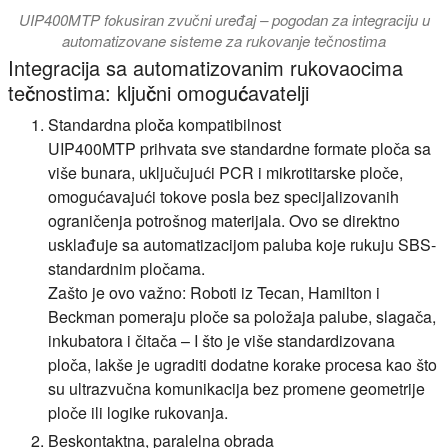
UIP400MTP fokusiran zvučni uređaj – pogodan za integraciju u
automatizovane sisteme za rukovanje tečnostima
Integracija sa automatizovanim rukovaocima
tečnostima: ključni omogućavatelji
Standardna ploča kompatibilnost
UIP400MTP prihvata sve standardne formate ploča sa
više bunara, uključujući PCR i mikrotitarske ploče,
omogućavajući tokove posla bez specijalizovanih
ograničenja potrošnog materijala. Ovo se direktno
usklađuje sa automatizacijom paluba koje rukuju SBS-
standardnim pločama.
Zašto je ovo važno: Roboti iz Tecan, Hamilton i
Beckman pomeraju ploče sa položaja palube, slagača,
inkubatora i čitača – I što je više standardizovana
ploča, lakše je ugraditi dodatne korake procesa kao što
su ultrazvučna komunikacija bez promene geometrije
ploče ili logike rukovanja.
Beskontaktna, paralelna obrada