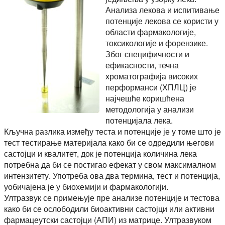
Анализа лекова и испитивање
потенције лекова се користи у
области фармакологије,
токсикологије и форензике.
Због специфичности и
ефикасности, течна
хроматографија високих
перформанси (ХПЛЦ) је
најчешће коришћена
методологија у анализи
потенцијала лека.
Кључна разлика између теста и потенције је у томе што је
тест тестирање материјала како би се одредили његови
састојци и квалитет, док је потенција количина лека
потребна да би се постигао ефекат у свом максималном
интензитету. Употреба ова два термина, тест и потенција,
уобичајена је у биохемији и фармакологији.
Ултразвук се примењује пре анализе потенције и тестова
како би се ослободили биоактивни састојци или активни
фармацеутски састојци (АПИ) из матрице. Ултразвуком