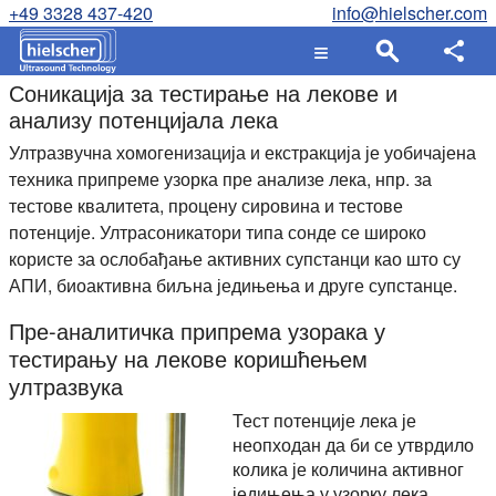
+49 3328 437-420
info@hielscher.com
Соникација за тестирање на лекове и
анализу потенцијала лека
Ултразвучна хомогенизација и екстракција је уобичајена
техника припреме узорка пре анализе лека, нпр. за
тестове квалитета, процену сировина и тестове
потенције. Ултрасоникатори типа сонде се широко
користе за ослобађање активних супстанци као што су
АПИ, биоактивна биљна једињења и друге супстанце.
Пре-аналитичка припрема узорака у
тестирању на лекове коришћењем
ултразвука
Тест потенције лека је
неопходан да би се утврдило
колика је количина активног
једињења у узорку лека.