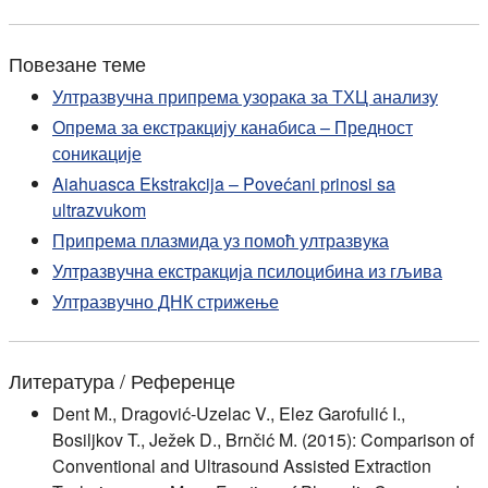
Повезане теме
Ултразвучна припрема узорака за ТХЦ анализу
Опрема за екстракцију канабиса – Предност
соникације
Aiahuasca Ekstrakcija – Povećani prinosi sa
ultrazvukom
Припрема плазмида уз помоћ ултразвука
Ултразвучна екстракција псилоцибина из гљива
Ултразвучно ДНК стрижење
Литература / Референце
Dent M., Dragović-Uzelac V., Elez Garofulić I.,
Bosiljkov T., Ježek D., Brnčić M. (2015): Comparison of
Conventional and Ultrasound Assisted Extraction