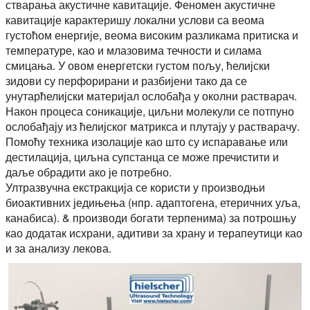
стварања акустичне кавитације. Феномен акустичне
кавитације карактеришу локални услови са веома
густоћом енергије, веома високим разликама притиска и
температуре, као и млазовима течности и силама
смицања. У овом енергетски густом пољу, ћелијски
зидови су перфорирани и разбијени тако да се
унутарћелијски материјал ослобађа у околни растварач.
Након процеса соникације, циљни молекули се потпуно
ослобађају из ћелијског матрикса и плутају у растварачу.
Помоћу техника изолације као што су испаравање или
дестилација, циљна супстанца се може пречистити и
даље обрадити ако је потребно.
Ултразвучна екстракција се користи у производњи
биоактивних једињења (нпр. адаптогена, етеричних уља,
канабиса). & производи богати терпенима) за потрошњу
као додатак исхрани, адитиви за храну и терапеутици као
и за анализу лекова.