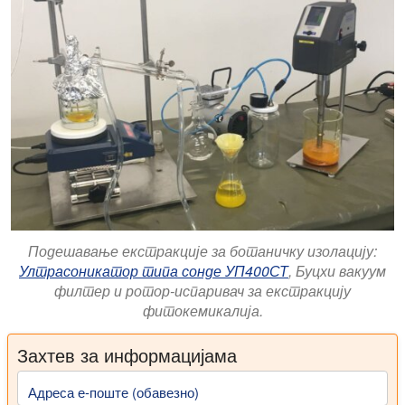
Подешавање екстракције за ботаничку изолацију:
Ултрасоникатор типа сонде УП400СТ
, Буцхи вакуум
филтер и ротор-испаривач за екстракцију
фитокемикалија.
Захтев за информацијама
Адреса е-поште (обавезно)