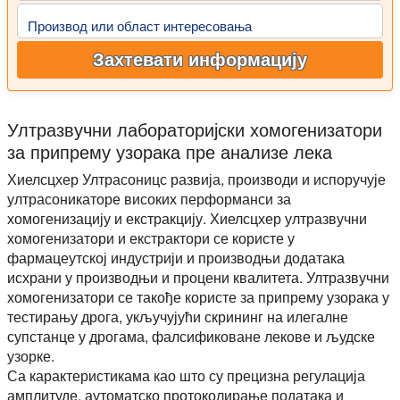
Производ или област интересовања
Захтевати информацију
Ултразвучни лабораторијски хомогенизатори
за припрему узорака пре анализе лека
Хиелсцхер Ултрасоницс развија, производи и испоручује
ултрасоникаторе високих перформанси за
хомогенизацију и екстракцију. Хиелсцхер ултразвучни
хомогенизатори и екстрактори се користе у
фармацеутској индустрији и производњи додатака
исхрани у производњи и процени квалитета. Ултразвучни
хомогенизатори се такође користе за припрему узорака у
тестирању дрога, укључујући скрининг на илегалне
супстанце у дрогама, фалсификоване лекове и људске
узорке.
Са карактеристикама као што су прецизна регулација
амплитуде, аутоматско протоколирање података и