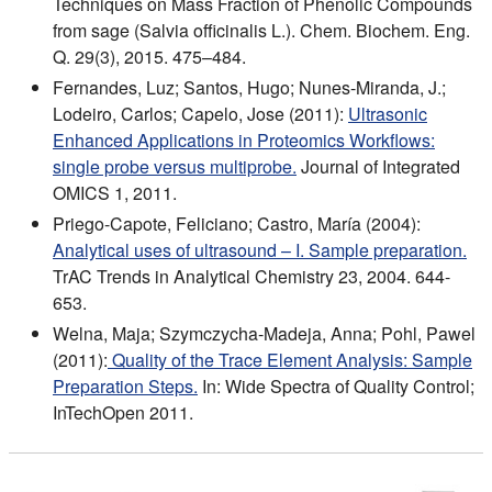
Techniques on Mass Fraction of Phenolic Compounds
from sage (Salvia officinalis L.). Chem. Biochem. Eng.
Q. 29(3), 2015. 475–484.
Fernandes, Luz; Santos, Hugo; Nunes-Miranda, J.;
Lodeiro, Carlos; Capelo, Jose (2011):
Ultrasonic
Enhanced Applications in Proteomics Workflows:
single probe versus multiprobe.
Journal of Integrated
OMICS 1, 2011.
Priego-Capote, Feliciano; Castro, María (2004):
Analytical uses of ultrasound – I. Sample preparation.
TrAC Trends in Analytical Chemistry 23, 2004. 644-
653.
Welna, Maja; Szymczycha-Madeja, Anna; Pohl, Pawel
(2011):
Quality of the Trace Element Analysis: Sample
Preparation Steps.
In: Wide Spectra of Quality Control;
InTechOpen 2011.