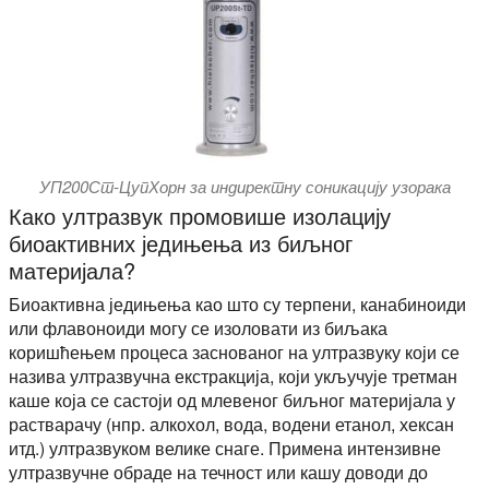
УП200Ст-ЦупХорн за индиректну соникацију узорака
Како ултразвук промовише изолацију
биоактивних једињења из биљног
материјала?
Биоактивна једињења као што су терпени, канабиноиди
или флавоноиди могу се изоловати из биљака
коришћењем процеса заснованог на ултразвуку који се
назива ултразвучна екстракција, који укључује третман
каше која се састоји од млевеног биљног материјала у
растварачу (нпр. алкохол, вода, водени етанол, хексан
итд.) ултразвуком велике снаге. Примена интензивне
ултразвучне обраде на течност или кашу доводи до