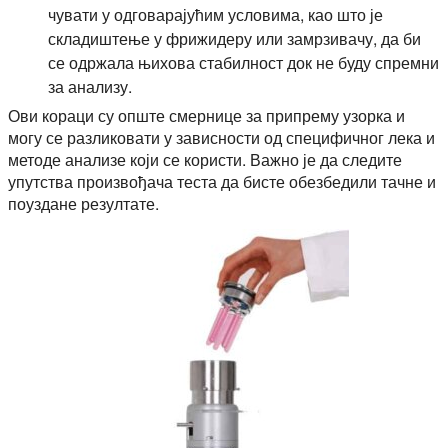
чувати у одговарајућим условима, као што је
складиштење у фрижидеру или замрзивачу, да би
се одржала њихова стабилност док не буду спремни
за анализу.
Ови кораци су опште смернице за припрему узорка и
могу се разликовати у зависности од специфичног лека и
методе анализе који се користи. Важно је да следите
упутства произвођача теста да бисте обезбедили тачне и
поуздане резултате.