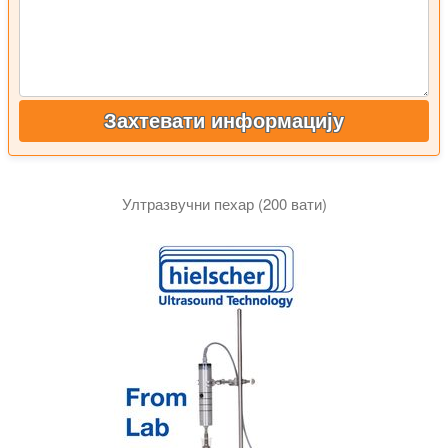
Захтевати информацију
Ултразвучни пехар (200 вати)
Овај видео приказује ултразвучни купхорн од 200 вати за 