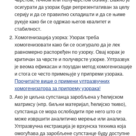
осигурати да узорак буде репрезентативан за целу
серију и да се правилно складишти и да се њиме
рукује како би се одржао његов квалитет и
стабилност.
Хомогенизација узорка: Узорак треба
хомогенизовати како би се осигурало да је лек
равномерно распоређен по узорку. Овај корак је
критичан за чврсте и получврсте узорке. Ултразвук
је веома ефикасан и поуздан метод хомогенизације
и стога се често примењује у припреми узорака.
Прочитајте више о примени ултразвучних
хомогенизатора за припрему узорака!
Ако је циљна супстанца заробљена у ћелијском
матриксу (нпр. биљни материјал, ћелијско ткиво),
супстанца се мора ослободити пре него што се
може извршити аналитичко мерење или анализа.
Ултразвучна екстракција је врхунска техника која
омогућава да заробљене супстанце буду доступне