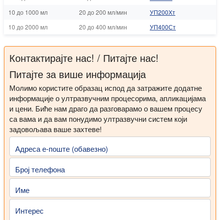
10 до 1000 мл
20 до 200 мл/мин
УП200Хт
10 до 2000 мл
20 до 400 мл/мин
УП400Ст
Контактирајте нас! / Питајте нас!
Питајте за више информација
Молимо користите образац испод да затражите додатне
информације о ултразвучним процесорима, апликацијама
и цени. Биће нам драго да разговарамо о вашем процесу
са вама и да вам понудимо ултразвучни систем који
задовољава ваше захтеве!
Адреса е-поште (обавезно)
Број телефона
Име
Интерес