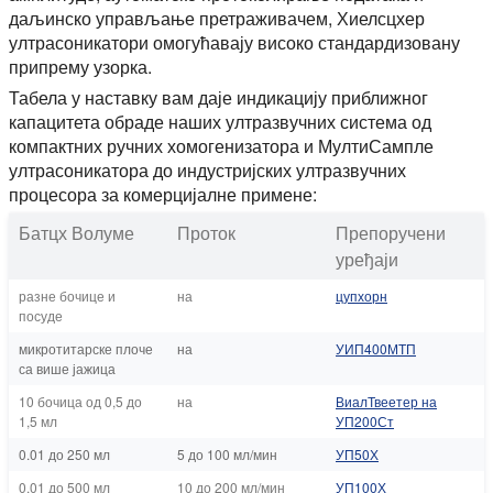
даљинско управљање претраживачем, Хиелсцхер
ултрасоникатори омогућавају високо стандардизовану
припрему узорка.
Табела у наставку вам даје индикацију приближног
капацитета обраде наших ултразвучних система од
компактних ручних хомогенизатора и МултиСампле
ултрасоникатора до индустријских ултразвучних
процесора за комерцијалне примене:
Батцх Волуме
Проток
Препоручени
уређаји
разне бочице и
на
цупхорн
посуде
микротитарске плоче
на
УИП400МТП
са више јажица
10 бочица од 0,5 до
на
ВиалТвеетер на
1,5 мл
УП200Ст
0.01 до 250 мл
5 до 100 мл/мин
УП50Х
0.01 до 500 мл
10 до 200 мл/мин
УП100Х