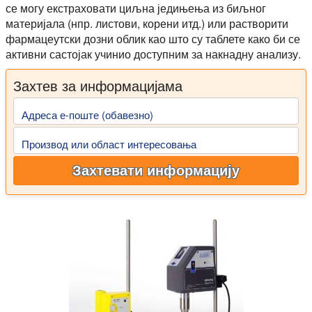
се могу екстраховати циљна једињења из биљног
материјала (нпр. листови, корени итд.) или растворити
фармацеутски дозни облик као што су таблете како би се
активни састојак учинио доступним за накнадну анализу.
Захтев за информацијама
Адреса е-поште (обавезно)
Производ или област интересовања
Захтевати информацију