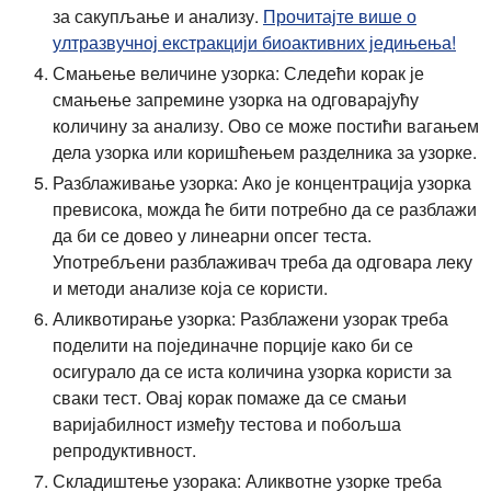
за сакупљање и анализу.
Прочитајте више о
ултразвучној екстракцији биоактивних једињења!
Смањење величине узорка: Следећи корак је
смањење запремине узорка на одговарајућу
количину за анализу. Ово се може постићи вагањем
дела узорка или коришћењем разделника за узорке.
Разблаживање узорка: Ако је концентрација узорка
превисока, можда ће бити потребно да се разблажи
да би се довео у линеарни опсег теста.
Употребљени разблаживач треба да одговара леку
и методи анализе која се користи.
Аликвотирање узорка: Разблажени узорак треба
поделити на појединачне порције како би се
осигурало да се иста количина узорка користи за
сваки тест. Овај корак помаже да се смањи
варијабилност између тестова и побољша
репродуктивност.
Складиштење узорака: Аликвотне узорке треба