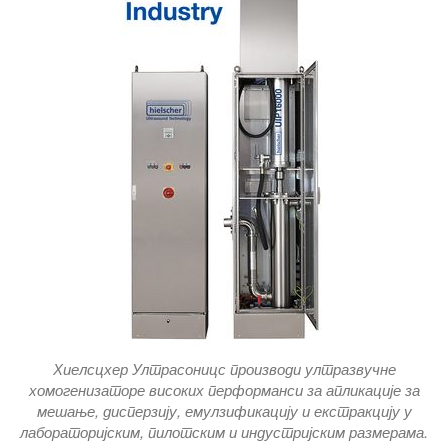
Хиелсцхер Ултрасоницс производи ултразвучне
хомогенизаторе високих перформанси за апликације за
мешање, дисперзију, емулзификацију и екстракцију у
лабораторијским, пилотским и индустријским размерама.