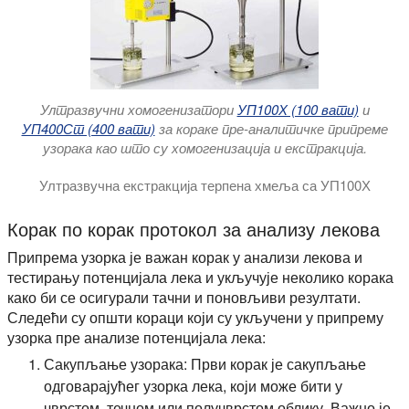
Ултразвучни хомогенизатори
УП100Х (100 вати)
и
УП400Ст (400 вати)
за кораке пре-аналитичке припреме
узорака као што су хомогенизација и екстракција.
Ултразвучна екстракција терпена хмеља са УП100Х
Ултразвучна екстракција терпена из хмеља: Ултразвучна 
Корак по корак протокол за анализу лекова
Припрема узорка је важан корак у анализи лекова и
тестирању потенцијала лека и укључује неколико корака
како би се осигурали тачни и поновљиви резултати.
Следећи су општи кораци који су укључени у припрему
узорка пре анализе потенцијала лека:
Сакупљање узорака: Први корак је сакупљање
одговарајућег узорка лека, који може бити у
чврстом, течном или получврстом облику. Важно је