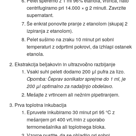
Pelet speremo z 1 ml 96% etanola, vrtinca, nato
centrifugiramo pri 14.000 × g 2 minuti. Zavrzite
supernatant.
Še enkrat ponovite pranje z etanolom (skupaj 2
izpiranja z etanolom).
Pelet sušimo na zraku 10 minut pri sobni
temperaturi z odprtimi pokrovi, da izhlapi ostanek
etanola.
Ekstrakcija beljakovin in ultrazvočno razbijanje
Vsaki suhi peleti dodamo 200 μl pufra za lizo.
Opomba: Čeprav sonikator sprejme do 1 ml, je
200 μl optimalno za nadaljnjo obdelavo.
Mešajte z vrtincem ali nežnim pipetiranjem.
Prva toplotna inkubacija
Epruvete inkubiramo 30 minut pri 95 °C z
mešanjem pri 400 vrt./min z uporabo
termomešalnika ali toplotnega bloka.
Vzorce pustite, da se ohladijo pri sobni