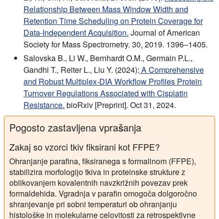
Relationship Between Mass Window Width and
Retention Time Scheduling on Protein Coverage for
Data-Independent Acquisition.
Journal of American
Society for Mass Spectrometry. 30, 2019. 1396–1405.
Salovska B., Li W., Bernhardt O.M., Germain P.L.,
Gandhi T., Reiter L., Liu Y. (2024):
A Comprehensive
and Robust Multiplex-DIA Workflow Profiles Protein
Turnover Regulations Associated with Cisplatin
Resistance.
bioRxiv [Preprint]. Oct 31, 2024.
Pogosto zastavljena vprašanja
Zakaj so vzorci tkiv fiksirani kot FFPE?
Ohranjanje parafina, fiksiranega s formalinom (FFPE),
stabilizira morfologijo tkiva in proteinske strukture z
oblikovanjem kovalentnih navzkrižnih povezav prek
formaldehida. Vgradnja v parafin omogoča dolgoročno
shranjevanje pri sobni temperaturi ob ohranjanju
histološke in molekularne celovitosti za retrospektivne