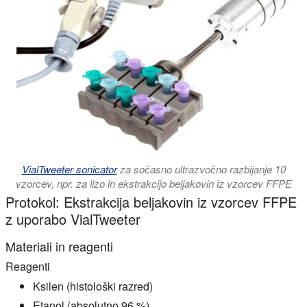
VialTweeter sonicator
za sočasno ultrazvočno razbijanje 10
vzorcev, npr. za lizo in ekstrakcijo beljakovin iz vzorcev FFPE
Protokol: Ekstrakcija beljakovin iz vzorcev FFPE
z uporabo VialTweeter
Materiali in reagenti
Reagenti
Ksilen (histološki razred)
Etanol (absolutno 96 %)