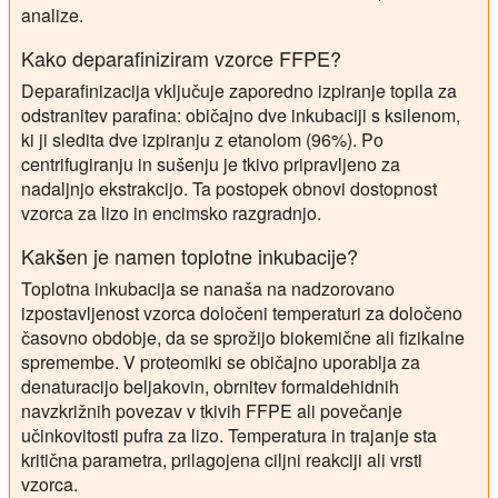
analize.
Kako deparafiniziram vzorce FFPE?
Deparafinizacija vključuje zaporedno izpiranje topila za
odstranitev parafina: običajno dve inkubaciji s ksilenom,
ki ji sledita dve izpiranju z etanolom (96%). Po
centrifugiranju in sušenju je tkivo pripravljeno za
nadaljnjo ekstrakcijo. Ta postopek obnovi dostopnost
vzorca za lizo in encimsko razgradnjo.
Kakšen je namen toplotne inkubacije?
Toplotna inkubacija se nanaša na nadzorovano
izpostavljenost vzorca določeni temperaturi za določeno
časovno obdobje, da se sprožijo biokemične ali fizikalne
spremembe. V proteomiki se običajno uporablja za
denaturacijo beljakovin, obrnitev formaldehidnih
navzkrižnih povezav v tkivih FFPE ali povečanje
učinkovitosti pufra za lizo. Temperatura in trajanje sta
kritična parametra, prilagojena ciljni reakciji ali vrsti
vzorca.