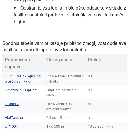
Odstranite vsa topila in biološke odpadke v skladu z
institucionalnimi protokoli o biološki varnosti in kemični
higieni.
Spodnja tabela vam prikazuje približno zmogljivost obdelave
naših ultrazvočnih aparatov v laboratoriju:
Priporočene
Obseg serije
Pretok
naprave
UIP400MTP 96-jamični
Plošče z več jamicami /
n.a.
ploščni sonikator
mikrotitri
Ultrazvočni CupHorn
CupHorn za viale ali
n.a.
čašo
GDmini2
Ultrazvočni mikro-
n.a.
pretočni reaktor
VialTweeter
0.5 do 1.5 ml
n.a.
UP100H
1 do 500 ml
10 do 200 ml / min