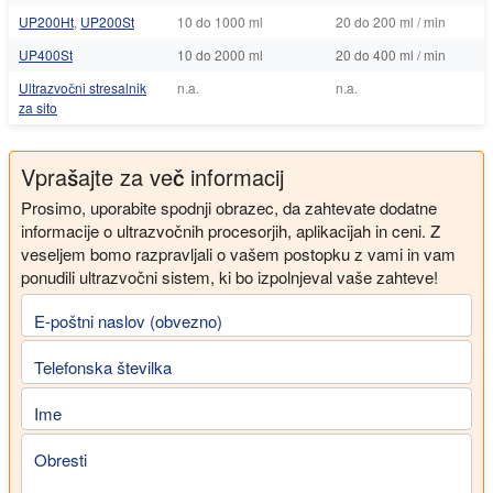
UP200Ht
,
UP200St
10 do 1000 ml
20 do 200 ml / min
UP400St
10 do 2000 ml
20 do 400 ml / min
Ultrazvočni stresalnik
n.a.
n.a.
za sito
Vprašajte za več informacij
Prosimo, uporabite spodnji obrazec, da zahtevate dodatne
informacije o ultrazvočnih procesorjih, aplikacijah in ceni. Z
veseljem bomo razpravljali o vašem postopku z vami in vam
ponudili ultrazvočni sistem, ki bo izpolnjeval vaše zahteve!
E-poštni naslov (obvezno)
Telefonska številka
Ime
Obresti