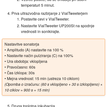
temperaturi 5 minut.
Prva ultrazvočna razbijanje z VialTweeterjem
Postavite cevi v VialTweeter.
Nastavite VialTweeter UP200St na spodnje
vrednosti in sonikirajte.
Nastavitve sonatorja
• Amplitudo (A) nastavite na 100 %
• Nastavite način pulziranja (C) na 100%
• Ura obdobja: vklopljena
• Pravočasno: 60s
• Čas izklopa: 30s
• Mejna vrednost: 15 min (ustreza 10 ciklom)
(Opomba o izračunu: (60 s vklopljeno + 30 s izklopljeno) ×
10 ciklov = 900 s = 15 min)
Druga toplotna inkubacija