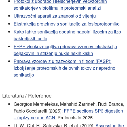
Protokol z uporabo Hielscherjevih večvzorčnih
sonikatorjev v biofilmu in proteomski analizi
Ultrazvočni aparati za znanost o življenju
Ekstrakcija proteinov s sonikacijo za fosfoproteomiko
Kako lahko sonikacija dodatno napolni lizocim za lizo
bakterijskih celic
FFPE visokozmogljiva priprava vzorcev: ekstrakcija
beljakovin in striženje nukleinskih kislin
Priprava vzorcev z ultrazvokom in filtrom (FASP):
Izboljšanje proteomskih delovnih tokov z napredno
sonikacijo
Literatura / Reference
Georgios Mermelekas, Mahshid Zarrineh, Rudi Branca,
Fabio Socciarelli (2025):
FFPE sections SP3 digestion
– rapizyme and ACN.
Protocols.io 2025
Li, W., Chi, H., Salovska, B. et al. (2019):
Assessing the