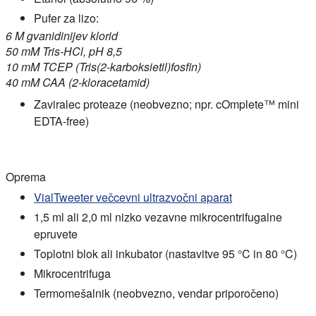
Pufer za lizo:
6 M gvanidinijev klorid
50 mM Tris-HCl, pH 8,5
10 mM TCEP (Tris(2-karboksietil)fosfin)
40 mM CAA (2-kloracetamid)
Zaviralec proteaze (neobvezno; npr. cOmplete™ mini
EDTA-free)
Oprema
VialTweeter večcevni ultrazvočni aparat
1,5 ml ali 2,0 ml nizko vezavne mikrocentrifugalne
epruvete
Toplotni blok ali inkubator (nastavitve 95 °C in 80 °C)
Mikrocentrifuga
Termomešalnik (neobvezno, vendar priporočeno)