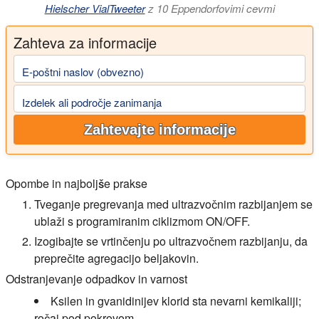
Hielscher VialTweeter
z 10 Eppendorfovimi cevmi
Zahteva za informacije
E-poštni naslov (obvezno)
Izdelek ali področje zanimanja
Zahtevajte informacije
Opombe in najboljše prakse
Tveganje pregrevanja med ultrazvočnim razbijanjem se
ublaži s programiranim ciklizmom ON/OFF.
Izogibajte se vrtinčenju po ultrazvočnem razbijanju, da
preprečite agregacijo beljakovin.
Odstranjevanje odpadkov in varnost
Ksilen in gvanidinijev klorid sta nevarni kemikaliji;
ročaj pod pokrovom.