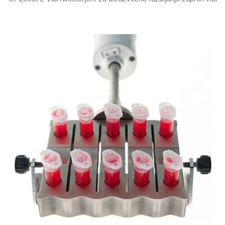
VialTweeter je edinstven ultrazvočni sistem za hkratno ultraz