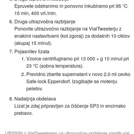
Epruvete odstranimo in ponovno inkubiramo pri 95 °C
15 min, 400 vrt./min.
Druga ultrazvočna razbijanje
Ponovite ultrazvočno razbijanje na VialTweeterju z
enakimi nastavitvami (kot zgoraj) za dodatnih 10 ciklov
(skupaj 15 minut).
Pojasnitev lizata
Vzorce centrifugiramo pri 13 000 × g 10 minut pri
23 °C (sobna temperatura).
Previdno zberite supernatant v novo 2,0 ml cevko
Safe-lock Eppendorf. Izogibajte se motenju
peletov.
Nadaljnja obdelava
Lizat je zdaj pripravljen za čiščenje SP3 in encimsko
prebavo.
UP200St z VialTweeterjem za ultrazvočno razbijanje zaprtih vial