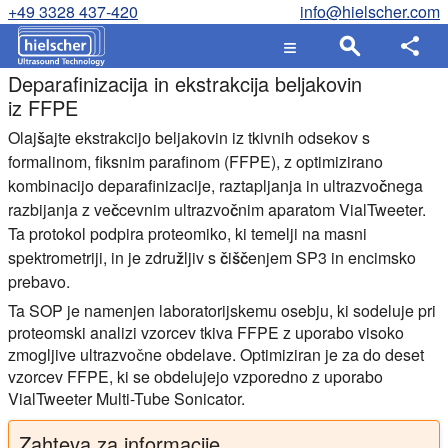
+49 3328 437-420
info@hielscher.com
Deparafinizacija in ekstrakcija beljakovin
iz FFPE
Olajšajte ekstrakcijo beljakovin iz tkivnih odsekov s
formalinom, fiksnim parafinom (FFPE), z optimizirano
kombinacijo deparafinizacije, raztapljanja in ultrazvočnega
razbijanja z večcevnim ultrazvočnim aparatom VialTweeter.
Ta protokol podpira proteomiko, ki temelji na masni
spektrometriji, in je združljiv s čiščenjem SP3 in encimsko
prebavo.
Ta SOP je namenjen laboratorijskemu osebju, ki sodeluje pri
proteomski analizi vzorcev tkiva FFPE z uporabo visoko
zmogljive ultrazvočne obdelave. Optimiziran je za do deset
vzorcev FFPE, ki se obdelujejo vzporedno z uporabo
VialTweeter Multi-Tube Sonicator.
Zahteva za informacije