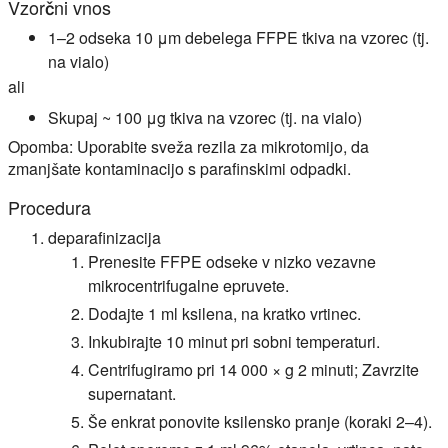
Vzorčni vnos
1–2 odseka 10 μm debelega FFPE tkiva na vzorec (tj.
na vialo)
ali
Skupaj ~ 100 μg tkiva na vzorec (tj. na vialo)
Opomba: Uporabite sveža rezila za mikrotomijo, da
zmanjšate kontaminacijo s parafinskimi odpadki.
Procedura
deparafinizacija
Prenesite FFPE odseke v nizko vezavne
mikrocentrifugalne epruvete.
Dodajte 1 ml ksilena, na kratko vrtinec.
Inkubirajte 10 minut pri sobni temperaturi.
Centrifugiramo pri 14 000 × g 2 minuti; Zavrzite
supernatant.
Še enkrat ponovite ksilensko pranje (koraki 2–4).