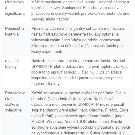
ultrazvukov
Môžete sonikovať viacjamkové platne, uzavreté nádoby a
á
injekčné liekovky. Spoločnosť Hielscher vám dodáva
signalizácia
prispôsobené držiaky vzoriek pre akékoľvek neštandardné
liekovky alebo nádoby.
Presnosť a
Presné ovládanie a inteligentný softvér vám umožňujú
kontrola
nastaviť ultrazvukové parametre tak, aby optimálne
vyhovovali vašim špecifickým potrebám spracovania.
Získate maximálnu účinnosť a účinnosť sonikácie pre
každý experiment.
regulácia
Nastavte konkrétnu teplotu pre vašu sonikáciu. Sonikátor
teploty
UIP400MTP platne dokáže monitorovať teplotu vzorky a
podľa toho upraviť sonikáciu. Recirkulujúca chladiaca
kvapalina ochladzuje každú jamku v doske pre presnú
reguláciu teploty.
Protokolova
Každé sonikovanie je možné ovládať z počítača. Nie je
nie a
potrebná žiadna inštalácia softvéru. Na diaľkové
diaľkové
ovládanie a monitorovanie UIP400MTP môžete použiť
ovládanie
svoj štandardný prehliadač (napr. Chrome, Firefox, Edge
alebo Safari) v akomkoľvek operačnom systéme (napr.
MacOS, Windows, Android, iOS alebo Linux). Každé
sonikačné spustenie vytvára podrobný protokol o sonikácii
na vyhodnotenie a dokumentáciu. Súbor protokolu je v