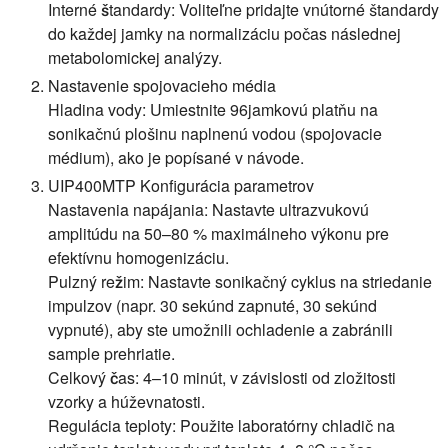
Interné štandardy:
Voliteľne pridajte vnútorné štandardy
do každej jamky na normalizáciu počas následnej
metabolomickej analýzy.
Nastavenie spojovacieho média
Hladina vody:
Umiestnite 96jamkovú platňu na
sonikačnú plošinu naplnenú vodou (spojovacie
médium), ako je popísané v návode.
UIP400MTP Konfigurácia parametrov
Nastavenia napájania:
Nastavte ultrazvukovú
amplitúdu na 50–80 % maximálneho výkonu pre
efektívnu homogenizáciu.
Pulzný režim:
Nastavte sonikačný cyklus na striedanie
impulzov (napr. 30 sekúnd zapnuté, 30 sekúnd
vypnuté), aby ste umožnili ochladenie a zabránili
sample prehriatie.
Celkový čas:
4–10 minút, v závislosti od zložitosti
vzorky a húževnatosti.
Regulácia teploty:
Použite laboratórny chladič na