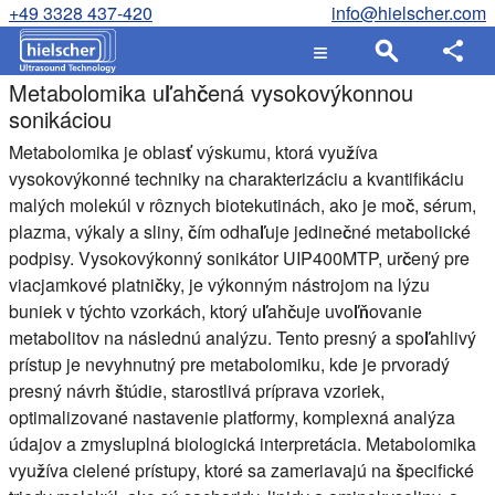
+49 3328 437-420
info@hielscher.com
Metabolomika uľahčená vysokovýkonnou
sonikáciou
Metabolomika je oblasť výskumu, ktorá využíva
vysokovýkonné techniky na charakterizáciu a kvantifikáciu
malých molekúl v rôznych biotekutinách, ako je moč, sérum,
plazma, výkaly a sliny, čím odhaľuje jedinečné metabolické
podpisy. Vysokovýkonný sonikátor UIP400MTP, určený pre
viacjamkové platničky, je výkonným nástrojom na lýzu
buniek v týchto vzorkách, ktorý uľahčuje uvoľňovanie
metabolitov na následnú analýzu. Tento presný a spoľahlivý
prístup je nevyhnutný pre metabolomiku, kde je prvoradý
presný návrh štúdie, starostlivá príprava vzoriek,
optimalizované nastavenie platformy, komplexná analýza
údajov a zmysluplná biologická interpretácia. Metabolomika
využíva cielené prístupy, ktoré sa zameriavajú na špecifické