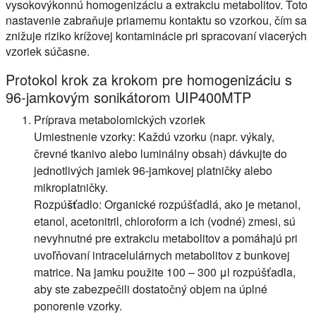
vysokovýkonnú homogenizáciu a extrakciu metabolitov. Toto
nastavenie zabraňuje priamemu kontaktu so vzorkou, čím sa
znižuje riziko krížovej kontaminácie pri spracovaní viacerých
vzoriek súčasne.
Protokol krok za krokom pre homogenizáciu s
96-jamkovým sonikátorom UIP400MTP
Príprava metabolomických vzoriek
Umiestnenie vzorky:
Každú vzorku (napr. výkaly,
črevné tkanivo alebo luminálny obsah) dávkujte do
jednotlivých jamiek 96-jamkovej platničky alebo
mikroplatničky.
Rozpúšťadlo:
Organické rozpúšťadlá, ako je metanol,
etanol, acetonitril, chloroform a ich (vodné) zmesi, sú
nevyhnutné pre extrakciu metabolitov a pomáhajú pri
uvoľňovaní intracelulárnych metabolitov z bunkovej
matrice. Na jamku použite 100 – 300 μl rozpúšťadla,
aby ste zabezpečili dostatočný objem na úplné
ponorenie vzorky.