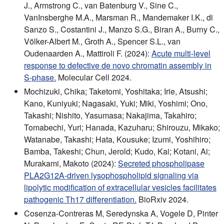
J., Armstrong C., van Batenburg V., Sine C.,
VanInsberghe M.A., Marsman R., Mandemaker I.K., di
Sanzo S., Costantini J., Manzo S.G., Biran A., Burny C.,
Völker-Albert M., Groth A., Spencer S.L., van
Oudenaarden A., Mattiroli F. (2024):
Acute multi-level
response to defective de novo chromatin assembly in
S-phase.
Molecular Cell 2024.
Mochizuki, Chika; Taketomi, Yoshitaka; Irie, Atsushi;
Kano, Kuniyuki; Nagasaki, Yuki; Miki, Yoshimi; Ono,
Takashi; Nishito, Yasumasa; Nakajima, Takahiro;
Tomabechi, Yuri; Hanada, Kazuharu; Shirouzu, Mikako;
Watanabe, Takashi; Hata, Kousuke; Izumi, Yoshihiro;
Bamba, Takeshi; Chun, Jerold; Kudo, Kai; Kotani, Ai;
Murakami, Makoto (2024):
Secreted phospholipase
PLA2G12A-driven lysophospholipid signaling via
lipolytic modification of extracellular vesicles facilitates
pathogenic Th17 differentiation.
BioRxiv 2024.
Cosenza-Contreras M, Seredynska A, Vogele D, Pinter