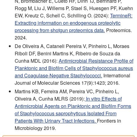
N, Brombacher E, Cueto RF, Dinh TJ, Bernhard P,
Rogg M, Liu J, Willems P, Stael S, Huesgen PF, Kuehn
EW, Kreutz C, Schell C, Schilling O. (2024):
TermineR:
Extracting information on endogenous proteolytic
processing from shotgun proteomics data.
Proteomics.
2024.
De Oliveira A, Cataneli Pereira V, Pinheiro L, Moraes
Riboli DF, Benini Martins K, Ribeiro de Souza da
Cunha MDL (2016):
Antimicrobial Resistance Profile of
Planktonic and Biofilm Cells of Staphylococcus aureus
and Coagulase-Negative Staphylococci.
International
Journal of Molecular Sciences 17(9):1423; 2016.
Martins KB, Ferreira AM, Pereira VC, Pinheiro L,
Oliveira A, Cunha MLRS (2019):
In vitro Effects of
Antimicrobial Agents on Planktonic and Biofilm Forms
of Staphylococcus saprophyticus Isolated From
Patients With Urinary Tract Infections.
Frontiers in
Microbiology 2019.