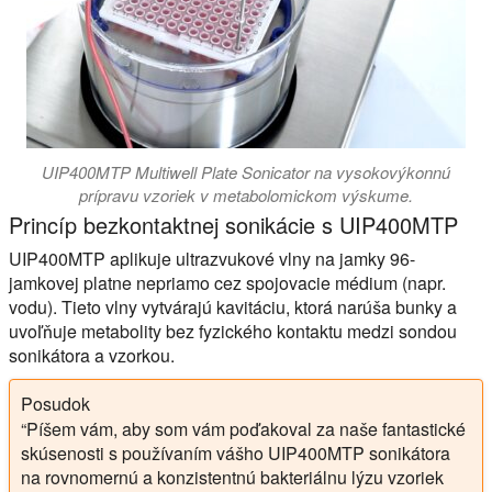
UIP400MTP Multiwell Plate Sonicator na vysokovýkonnú
prípravu vzoriek v metabolomickom výskume.
Princíp bezkontaktnej sonikácie s UIP400MTP
UIP400MTP aplikuje ultrazvukové vlny na jamky 96-
jamkovej platne nepriamo cez spojovacie médium (napr.
vodu). Tieto vlny vytvárajú kavitáciu, ktorá narúša bunky a
uvoľňuje metabolity bez fyzického kontaktu medzi sondou
sonikátora a vzorkou.
Posudok
“Píšem vám, aby som vám poďakoval za naše fantastické
skúsenosti s používaním vášho UIP400MTP sonikátora
na rovnomernú a konzistentnú bakteriálnu lýzu vzoriek