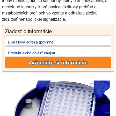
triedy molekúl, ako sú sacharidy, lipidy a aminokyseliny, a
necielené techniky, ktoré poskytujú široký prehľad o
metabolických profiloch vo vzorke a odhaľujú zložitú
zložitosť metabolickej signalizácie.
Žiadosť o informácie
E-mailová adresa (povinné)
Produkt alebo oblasť záujmu
Vyžiadajte si informácie