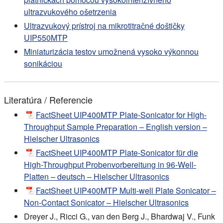
ultrazvukového ošetrzenia
Ultrazvukový prístroj na mikrotitračné doštičky
UIP550MTP
Miniaturizácia testov umožnená vysoko výkonnou
sonikáciou
Literatúra / Referencie
FactSheet UIP400MTP Plate-Sonicator for High-
Throughput Sample Preparation – English version –
Hielscher Ultrasonics
FactSheet UIP400MTP Plate-Sonicator für die
High-Throughput Probenvorbereitung in 96-Well-
Platten – deutsch – Hielscher Ultrasonics
FactSheet UIP400MTP Multi-well Plate Sonicator –
Non-Contact Sonicator – Hielscher Ultrasonics
Dreyer J., Ricci G., van den Berg J., Bhardwaj V., Funk