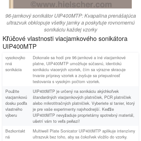
96-jamkový sonikátor UIP400MTP: Kvapalina prenášajúca
ultrazvuk obklopuje všetky jamky a poskytuje rovnomernú
sonikáciu každej vzorky
Kľúčové vlastnosti viacjamkového sonikátora
UIP400MTP
vysokovýko
Dokonale sa hodí pre 96-jamkové a iné viacjamkové
nná
platne, UIP400MTP umožňuje súčasnú, identickú
sonikácia
sonikáciu viacerých vzoriek, čím sa výrazne skracuje
trvanie prípravy vzoriek a zvyšuje sa priepustnosť
testovania s vysokým počtom vzoriek.
Použite
UIP400MTP je určený na sonikáciu akýchkoľvek
viacjamkovú
štandardných viacjamkových platničiek, PCR platničiek
dosku podľa
alebo mikrotitračných platničiek. Vyberiete si tanier, ktorý
vlastného
je pre vaše experimenty najvhodnejší.
Keďže
výberu
UIP400MTP nevyžaduje proprietárny spotrebný materiál,
ušetrí vám to veľa peňazí!
Bezkontakt
Multiwell Plate Sonicator UIP400MTP aplikuje intenzívny
ná
ultrazvuk bez toho, aby sa čokoľvek vložilo do vzorky.