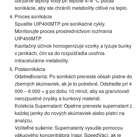
udržanie teploty vody pri teplote 4–8 °C počas
sonikácie, aby ste chránili metabolity citlivé na teplo.
Proces sonikácie
Spustite UIP400MTP pre sonikačné cykly.
Monitorujte proces prostredníctvom rozhrania
UIP400MTP.
Kavitačný účinok homogenizuje vzorky a lyzuje bunky
v jamkách, čím sa do rozpúšťadla uvoľnia
intracelulárne metabolity.
Postsonikácia
Odstreďovania:
Po sonikácii preneste obsah platne do
zberných skúmaviek, ak je to potrebné. Odstredte pri 4
000 – 6 000 × g po dobu 10 minút, aby sa granulovali
nerozpustné zvyšky a bunkový materiál.
Kolekcia Supernatant:
Opatrne preneste supernatant z
každej jamky do nových skúmaviek alebo platní na
analýzu.
Voliteľné sušenie:
Supernatanty vysušte pomocou
vákuového koncentrátora (napr. SpeedVac), ak je