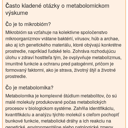
Často kladené otázky o metabolomickom
výskume
Čo je to mikrobióm?
Mikrobióm sa vzťahuje na kolektívne spoločenstvo
mikroorganizmov vrátane baktérií, vírusov, húb a archae,
ako aj ich genetického materiálu, ktoré obývajú konkrétne
prostredie, napríklad ľudské telo. Zohráva rozhodujúcu
úlohu v zdraví hostiteľa tým, že ovplyvňuje metabolizmus,
imunitné funkcie a ochranu pred patogénmi, pričom je
formovaný faktormi, ako je strava, životný štýl a životné
prostredie.
Čo je metabolomika?
Metabolomika je komplexné štúdium metabolitov, čo sú
malé molekuly produkované počas metabolických
procesov v biologickom systéme. Zahŕňa identifikáciu,
kvantifikáciu a analýzu týchto molekúl s cieľom pochopiť
bunkové funkcie, metabolické dráhy a ich reakciu na
genetické, environmentálne alebo patologické zmeny.