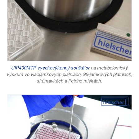
UIP400MTP vysokovýkonný sonikátor
na metabolomický
výskum vo viacjamkových platniach, 96-jamkových platniach,
skúmavkách a Petriho miskách.