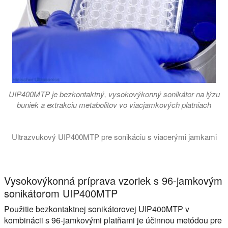
UIP400MTP je bezkontaktný, vysokovýkonný sonikátor na lýzu
buniek a extrakciu metabolitov vo viacjamkových platniach
Ultrazvukový UIP400MTP pre sonikáciu s viacerými jamkami
Video ukazuje ultrazvukový systém prípravy vzoriek UIP400MTP
Vysokovýkonná príprava vzoriek s 96-jamkovým
sonikátorom UIP400MTP
Použitie bezkontaktnej sonikátorovej UIP400MTP v
kombinácii s 96-jamkovými platňami je účinnou metódou pre