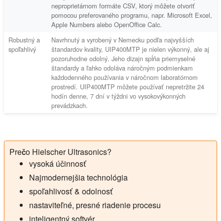
neproprietárnom formáte CSV, ktorý môžete otvoriť
pomocou preferovaného programu, napr. Microsoft Excel,
Apple Numbers alebo OpenOffice Calc.
Robustný a
Navrhnutý a vyrobený v Nemecku podľa najvyšších
spoľahlivý
štandardov kvality, UIP400MTP je nielen výkonný, ale aj
pozoruhodne odolný. Jeho dizajn spĺňa priemyselné
štandardy a ľahko odoláva náročným podmienkam
každodenného používania v náročnom laboratórnom
prostredí. UIP400MTP môžete používať nepretržite 24
hodín denne, 7 dní v týždni vo vysokovýkonných
prevádzkach.
Prečo Hielscher Ultrasonics?
vysoká účinnosť
Najmodernejšia technológia
spoľahlivosť & odolnosť
nastaviteľné, presné riadenie procesu
inteligentný softvér