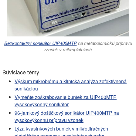
Bezkontaktný sonikátor UIP400MTP
na metabolomickú prípravu
vzoriek v mikroplatniach.
Súvisiace témy
Výskum mikrobiómu a klinická analýza zefektívnená
sonikáciou
Vymeňte zoškrabovanie buniek za UIP400MTP
vysokovýkonný sonikátor
96-jamkový doštičkový sonikátor UIP400MTP na
vysokovýkonnú prípravu vzoriek
Lýza kvasinkových buniek v mikrotitračných
platničkách pomocou vysokointenzívneho