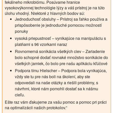
fekálneho mikrobiómu. Posúvame hranice
vysokovýkonnej technológie lýzy a váš prístroj je na túto
úlohu vhodný. Niektoré z hlavných bodov sú:
Jednoduchosť obsluhy – Prístroj sa ľahko používa a
prispôsobenie je jednoduché pomocou možností
ponuky
vysoká priepustnosť – vynikajúce na manipuláciu s
platňami s 96 vzorkami naraz
Rovnomerná sonikácia všetkých ciev – Zariadenie
bolo schopné dodať rovnaké množstvo sonikácie do
všetkých jamiek, čo bolo pre našu aplikáciu kľúčové
Podpora tímu Hielscher – Podpora bola vynikajúca,
vždy ste tu pre nás boli na školení, aby ste
odpovedali na naše otázky a riešili problémy, s
návrhmi, ktoré nám pomohli dostať sa k nášmu
cieľu.
Ešte raz vám ďakujeme za vašu pomoc a pomoc pri práci
na optimalizácii našich protokolov.”