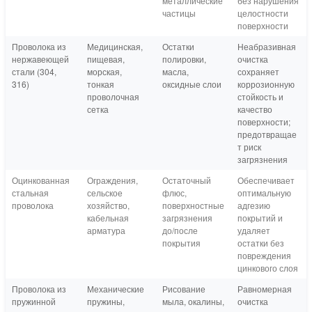
металлические
без нарушения
частицы
целостности
поверхности
Проволока из
Медицинская,
Остатки
Неабразивная
нержавеющей
пищевая,
полировки,
очистка
стали (304,
морская,
масла,
сохраняет
316)
тонкая
оксидные слои
коррозионную
проволочная
стойкость и
сетка
качество
поверхности;
предотвращае
т риск
загрязнения
Оцинкованная
Ограждения,
Остаточный
Обеспечивает
стальная
сельское
флюс,
оптимальную
проволока
хозяйство,
поверхностные
адгезию
кабельная
загрязнения
покрытий и
арматура
до/после
удаляет
покрытия
остатки без
повреждения
цинкового слоя
Проволока из
Механические
Рисование
Равномерная
пружинной
пружины,
мыла, окалины,
очистка