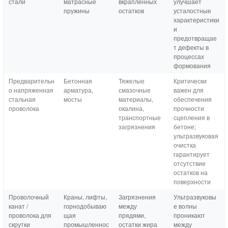
стали
матрасные
вкрапленных
улучшает
пружины
остатков
усталостные
характеристики
и
предотвращае
т дефекты в
процессах
формования
Предварительн
Бетонная
Тяжелые
Критически
о напряженная
арматура,
смазочные
важен для
стальная
мосты
материалы,
обеспечения
проволока
окалина,
прочности
транспортные
сцепления в
загрязнения
бетоне;
ультразвуковая
очистка
гарантирует
отсутствие
остатков на
поверхности
Проволочный
Краны, лифты,
Загрязнения
Ультразвуковы
канат /
горнодобываю
между
е волны
проволока для
щая
прядями,
проникают
скрутки
промышленнос
остатки жира
между