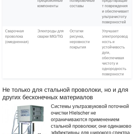
прецизионные
полировочные
предотвращае
компоненты
составы
т повреждения
и обеспечивает
ультрачистоту
поверхностей
Сварочная
Электроды для
Остатки
Улучшает
проволока
сварки MIG/TIG
рисунка,
электропровод
(омедненная)
неровности
ность и
покрытия
устойчивость
дуги,
обеспечивая
чистоту и
однородность
поверхности
Не только для стальной проволоки, но и для
других бесконечных материалов
Системы ультразвуковой поточной
очистки Hielscher не
ограничиваются применением
стальной проволоки; они одинаково
эффективны для широкого спектра