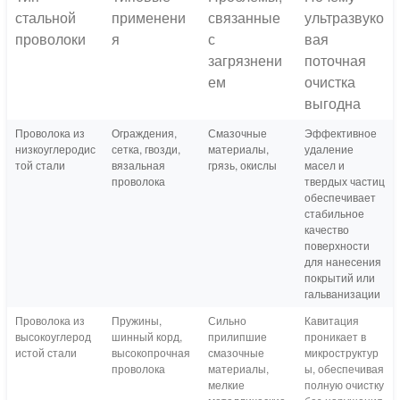
стальной
применени
связанные
ультразвуко
проволоки
я
с
вая
загрязнени
поточная
ем
очистка
выгодна
Проволока из
Ограждения,
Смазочные
Эффективное
низкоуглеродис
сетка, гвозди,
материалы,
удаление
той стали
вязальная
грязь, окислы
масел и
проволока
твердых частиц
обеспечивает
стабильное
качество
поверхности
для нанесения
покрытий или
гальванизации
Проволока из
Пружины,
Сильно
Кавитация
высокоуглерод
шинный корд,
прилипшие
проникает в
истой стали
высокопрочная
смазочные
микроструктур
проволока
материалы,
ы, обеспечивая
мелкие
полную очистку