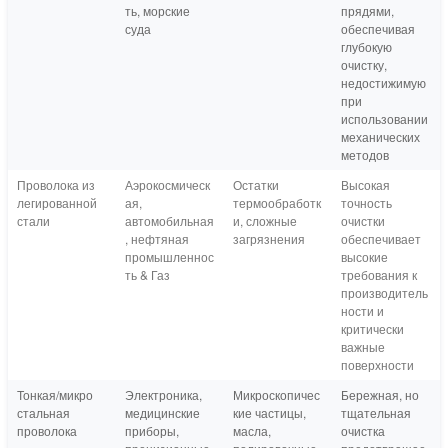
ть, морские
прядями,
суда
обеспечивая
глубокую
очистку,
недостижимую
при
использовании
механических
методов
Проволока из
Аэрокосмическ
Остатки
Высокая
легированной
ая,
термообработк
точность
стали
автомобильная
и, сложные
очистки
, нефтяная
загрязнения
обеспечивает
промышленнос
высокие
ть & Газ
требования к
производитель
ности и
критически
важные
поверхности
Тонкая/микро
Электроника,
Микроскопичес
Бережная, но
стальная
медицинские
кие частицы,
тщательная
проволока
приборы,
масла,
очистка