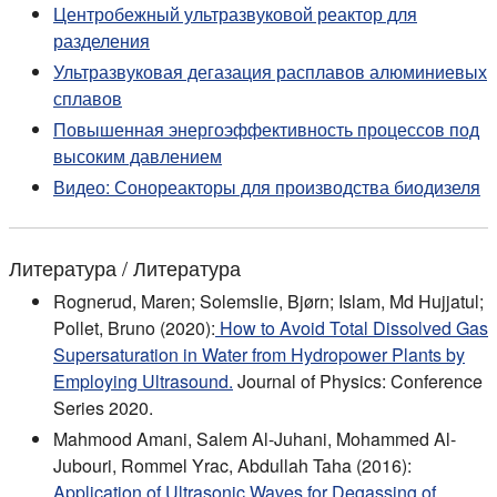
Центробежный ультразвуковой реактор для
разделения
Ультразвуковая дегазация расплавов алюминиевых
сплавов
Повышенная энергоэффективность процессов под
высоким давлением
Видео: Сонореакторы для производства биодизеля
Литература / Литература
Rognerud, Maren; Solemslie, Bjørn; Islam, Md Hujjatul;
Pollet, Bruno (2020):
How to Avoid Total Dissolved Gas
Supersaturation in Water from Hydropower Plants by
Employing Ultrasound.
Journal of Physics: Conference
Series 2020.
Mahmood Amani, Salem Al-Juhani, Mohammed Al-
Jubouri, Rommel Yrac, Abdullah Taha (2016):
Application of Ultrasonic Waves for Degassing of