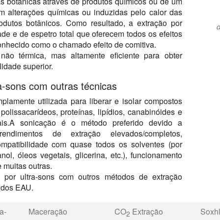
s botânicas através de produtos químicos ou de um
im alterações químicas ou induzidas pelo calor das
rodutos botânicos. Como resultado, a extração por
d
ade e de espetro total que oferecem todos os efeitos
onhecido como o chamado efeito de comitiva.
ão térmica, mas altamente eficiente para obter
idade superior.
a-sons com outras técnicas
plamente utilizada para liberar e isolar compostos
 polissacarídeos, proteínas, lipídios, canabinóides e
tais.A sonicação é o método preferido devido a
ndimentos de extração elevados/completos,
mpatibilidade com quase todos os solventes (por
ol, óleos vegetais, glicerina, etc.), funcionamento
 muitas outras.
 por ultra-sons com outros métodos de extração
 dos EAU.
a-
Maceração
CO
Extração
Soxhl
2