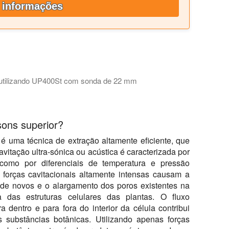
 informações
 utilizando UP400St com sonda de 22 mm
 rápida e suave para produzir extrato de cogumelo de alta qua
sons superior?
 é uma técnica de extração altamente eficiente, que
vitação ultra-sónica ou acústica é caracterizada por
como por diferenciais de temperatura e pressão
 forças cavitacionais altamente intensas causam a
e novos e o alargamento dos poros existentes na
das estruturas celulares das plantas. O fluxo
a dentro e para fora do interior da célula contribui
s substâncias botânicas. Utilizando apenas forças