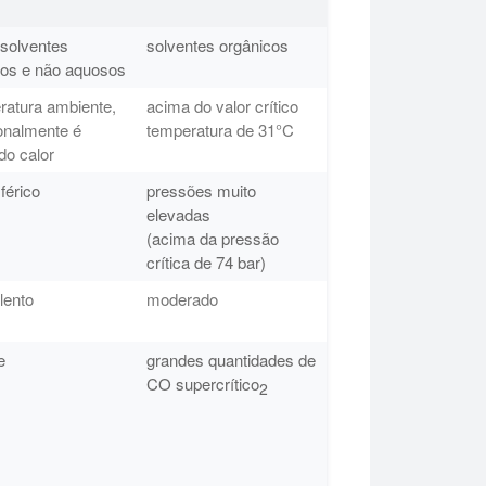
 solventes
solventes orgânicos
os e não aquosos
ratura ambiente,
acima do valor crítico
onalmente é
temperatura de 31°C
do calor
férico
pressões muito
elevadas
(acima da pressão
crítica de 74 bar)
lento
moderado
e
grandes quantidades de
CO supercrítico
2