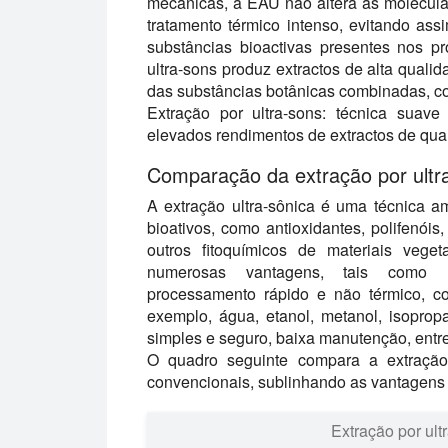
mecânicas, a EAU não altera as molécula
tratamento térmico intenso, evitando ass
substâncias bioactivas presentes nos p
ultra-sons produz extractos de alta qualid
das substâncias botânicas combinadas, c
Extração por ultra-sons:
técnica suave n
elevados rendimentos de extractos de qual
Comparação da extração por ultr
A extração ultra-sônica é uma técnica am
bioativos, como antioxidantes, polifenóis,
outros fitoquímicos de materiais vege
numerosas vantagens, tais como re
processamento rápido e não térmico, co
exemplo, água, etanol, metanol, isopropan
simples e seguro, baixa manutenção, entre
O quadro seguinte compara a extração
convencionais, sublinhando as vantagens
Extração por ultr