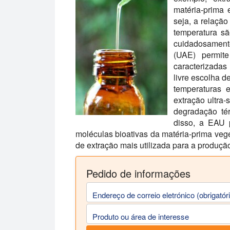
matéria-prima e
seja, a relação
temperatura s
cuidadosamente
(UAE) permit
caracterizadas
livre escolha d
temperaturas 
extração ultra-
degradação té
disso, a EAU 
moléculas bioativas da matéria-prima veget
de extração mais utilizada para a produção
Pedido de informações
Endereço de correio eletrónico (obrigatór
Produto ou área de interesse