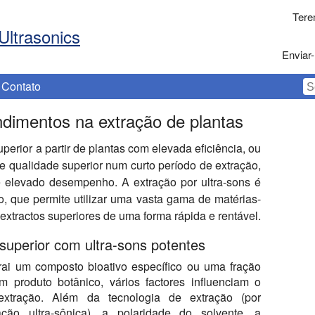
Tere
Ultrasonics
Enviar-
Contato
ndimentos na extração de plantas
perior a partir de plantas com elevada eficiência, ou
e qualidade superior num curto período de extração,
e elevado desempenho. A extração por ultra-sons é
o, que permite utilizar uma vasta gama de matérias-
xtractos superiores de uma forma rápida e rentável.
 superior com ultra-sons potentes
ai um composto bioativo específico ou uma fração
m produto botânico, vários factores influenciam o
xtração. Além da tecnologia de extração (por
ação ultra-sônica), a polaridade do solvente, a