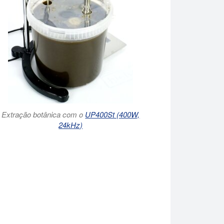
Extração botânica com o
UP400St (400W,
24kHz)