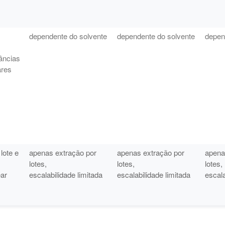
dependente do solvente
dependente do solvente
depen
tâncias
ares
s
lote e
apenas extração por
apenas extração por
apena
lotes,
lotes,
lotes,
ear
escalabilidade limitada
escalabilidade limitada
escala