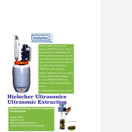
lidade. No vídeo, um UP400St é usado para extraktion shitake.