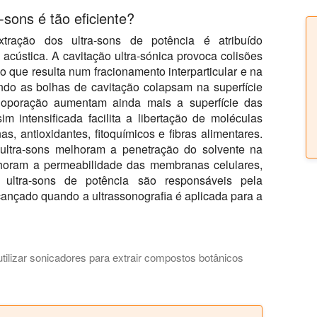
-sons é tão eficiente?
tração dos ultra-sons de potência é atribuído
acústica. A cavitação ultra-sónica provoca colisões
o que resulta num fracionamento interparticular e na
ndo as bolhas de cavitação colapsam na superfície
noporação aumentam ainda mais a superfície das
im intensificada facilita a libertação de moléculas
as, antioxidantes, fitoquímicos e fibras alimentares.
ultra-sons melhoram a penetração do solvente na
elhoram a permeabilidade das membranas celulares,
 ultra-sons de potência são responsáveis pela
lcançado quando a ultrassonografia é aplicada para a
tilizar sonicadores para extrair compostos botânicos
r o fabrico de extractos botânicos. Explicamos os desafios da 