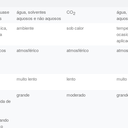
quase
água, solventes
CO
água,
2
s
aquosos e não aquosos
aquos
ica,
ambiente
sob calor
tempe
da
ocasi
aplica
cos
atmosférico
atmosférico
atmos
muito lento
lento
muito 
grande
moderado
grand
ida de
uando
xo