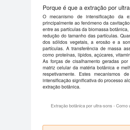
Porque é que a extração por ultra
O mecanismo de intensificação da ex
principalmente ao fenómeno da cavitação 
entre as partículas da biomassa botânica, 
redução do tamanho das partículas. Qua
dos sólidos vegetais, a erosão e a so
partículas. A transferência de massa ass
como proteínas, lípidos, açúcares, vitamin
As forças de cisalhamento geradas por 
matriz celular da matéria botânica e m
respetivamente. Estes mecanismos de
intensificação significativa do processo a
extração botânica.
Extração botânica por ultra-sons - Como u
Nesta apresentação, damos-lhe a conhece