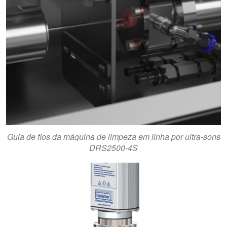
Guia de fios da máquina de limpeza em linha por ultra-sons
DRS2500-4S