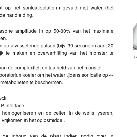
t op het sonicatieplatform gevuld met water (het
de handleiding.
rasone amplitude in op 50-80% van het maximale
ren.
in op afwisselende pulsen (bijv. 30 seconden aan, 30
jk te maken en oververhitting van het monster te
U
van de complexiteit en taaiheid van het monster.
oratoriumkoeler om het water tijdens sonicatie op 4-
metabolieten te beschermen.
cli.
 interface.
rs homogeniseren en de cellen in de wells lyseren,
n vrijkomen in het oplosmiddel.
 de inhoud van de plaat indien nodig over in