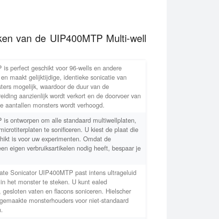
ken van de UIP400MTP Multi-well
s perfect geschikt voor 96-wells en andere
 en maakt gelijktijdige, identieke sonicatie van
ers mogelijk, waardoor de duur van de
iding aanzienlijk wordt verkort en de doorvoer van
te aantallen monsters wordt verhoogd.
s ontworpen om alle standaard multiwellplaten,
icrotiterplaten te sonificeren. U kiest de plaat die
hikt is voor uw experimenten.
Omdat de
 eigen verbruiksartikelen nodig heeft, bespaar je
late Sonicator UIP400MTP past intens ultrageluid
 in het monster te steken. U kunt ealed
, gesloten vaten en flacons soniceren. Hielscher
 gemaakte monsterhouders voor niet-standaard
n.