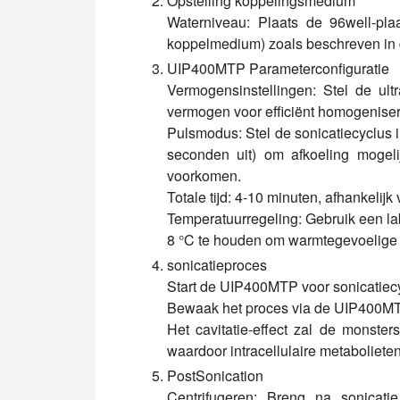
Opstelling koppelingsmedium
Waterniveau:
Plaats de 96well-plaa
koppelmedium) zoals beschreven in 
UIP400MTP Parameterconfiguratie
Vermogensinstellingen:
Stel de ult
vermogen voor efficiënt homogenise
Pulsmodus:
Stel de sonicatiecyclus 
seconden uit) om afkoeling mogeli
voorkomen.
Totale tijd:
4-10 minuten, afhankelijk 
Temperatuurregeling:
Gebruik een lab
8 °C te houden om warmtegevoelige 
sonicatieproces
Start de UIP400MTP voor sonicatiecy
Bewaak het proces via de UIP400MTP
Het cavitatie-effect zal de monste
waardoor intracellulaire metaboliete
PostSonication
Centrifugeren:
Breng na sonicatie