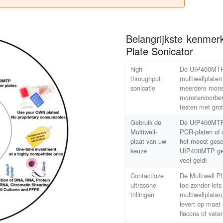
Belangrijkste kenmer
Plate Sonicator
high-
De UIP400MTP i
throughput
multiwellplaten
sonicatie
meerdere monst
monstervoorbere
testen met gro
Gebruik de
De UIP400MTP i
Multiwell-
PCR-platen of m
plaat van uw
het meest gesc
keuze
UIP400MTP geen
veel geld!
Contactloze
De Multiwell P
ultrasone
toe zonder iets
trillingen
multiwellplaten
levert op maat
flacons of vate