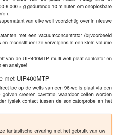
.000-6.000 × g gedurende 10 minuten om onoplosbare
eren.
upernatant van elke well voorzichtig over in nieuwe
tanten met een vacuümconcentrator (bijvoorbeeld
s en reconstitueer ze vervolgens in een klein volume
eit van de UIP400MTP multi-well plaat sonicator en
 en analyse!
atie met UIP400MTP
ect toe op de wells van een 96-wells plaat via een
 golven creëren cavitatie, waardoor cellen worden
der fysiek contact tussen de sonicatorprobe en het
nze fantastische ervaring met het gebruik van uw