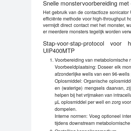
Snelle monstervoorbereiding met
Het gebruik van de contactloze sonicator
efficiënte methode voor high-throughput h
vermijdt direct contact met het monster, w
er meerdere monsters tegelijk worden verw
Stap-voor-stap-protocol voor 
UIP400MTP
Voorbereiding van metabolomische 
Voorbeeldplaatsing:
Doseer elk mons
afzonderlijke wells van een 96-wells p
Oplosmiddel:
Organische oplosmiddel
en (waterige) mengsels daarvan, zij
helpen bij het vrijmaken van intracel
µL oplosmiddel per well en zorg voo
dompelen.
Interne normen:
Voeg optioneel inter
tijdens downstream metabolomische 