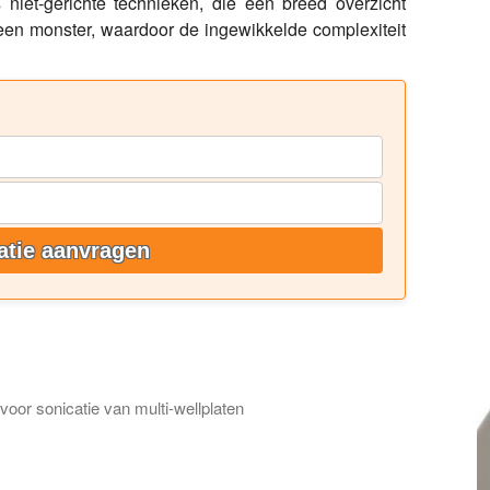
 niet-gerichte technieken, die een breed overzicht
een monster, waardoor de ingewikkelde complexiteit
atie aanvragen
or sonicatie van multi-wellplaten
orbereidingssysteem UIP400MTP, waarmee op betrouwbare wijze m