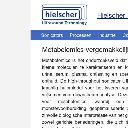
Hielscher 
Sonicators
Processen
Industrie
Co
Metabolomics vergemakkelijkt
Metabolomics is het onderzoeksveld dat
kleine moleculen te karakteriseren en kw
urine, serum, plasma, ontlasting en sp
onthuld. De high-throughput sonicator U
krachtig hulpmiddel voor het lyseren v
vrijkomen voor downstream analyse. Dez
voor metabolomics, waarbij een n
monstervoorbereiding, geoptimaliseerde 
zinvolle biologische interpretatie van het
zowel gerichte benaderingen, die zich 