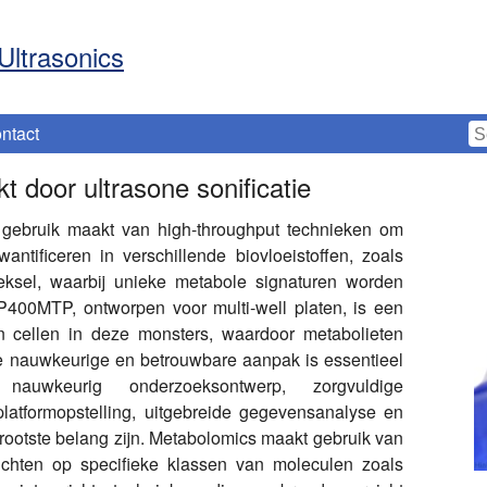
Ultrasonics
ntact
 door ultrasone sonificatie
 gebruik maakt van high-throughput technieken om
antificeren in verschillende biovloeistoffen, zoals
eeksel, waarbij unieke metabole signaturen worden
IP400MTP, ontworpen voor multi-well platen, is een
an cellen in deze monsters, waardoor metabolieten
e nauwkeurige en betrouwbare aanpak is essentieel
auwkeurig onderzoeksontwerp, zorgvuldige
platformopstelling, uitgebreide gegevensanalyse en
 grootste belang zijn. Metabolomics maakt gebruik van
richten op specifieke klassen van moleculen zoals