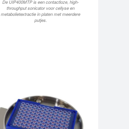
De UIP400MTP is een contactloze, high-
throughput sonicator voor cellyse en
metabolietextractie in platen met meerdere
putjes.
onsters kunnen worden voorbereid van standaard multi-well pl