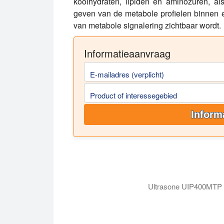
koolhydraten, lipiden en aminozuren, als
geven van de metabole profielen binnen 
van metabole signalering zichtbaar wordt.
Informatieaanvraag
E-mailadres (verplicht)
Product of interessegebied
Inform
Ultrasone UIP400MTP vo
De video toont het ultrasone monstervo