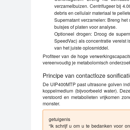
verzamelbuizen. Centrifugeer bij 4
debris en cellulair materiaal te pellet
Supernatant verzamelen:
Breng het s
buisjes of platen voor analyse.
Optioneel drogen:
Droog de superna
SpeedVac) als concentratie vereist i
van het juiste oplosmiddel.
Profiteer van de hoge verwerkingscapacit
vereenvoudig je metabolomisch onderzoek
Principe van contactloze sonific
De UIP400MTP past ultrasone golven indir
koppelmedium (bijvoorbeeld water). Deze
verstoord en metabolieten vrijkomen zon
monster.
getuigenis
“Ik schrijf u om u te bedanken voor o