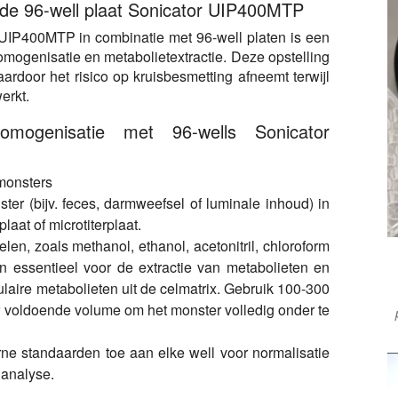
 de 96-well plaat Sonicator UIP400MTP
 UIP400MTP in combinatie met 96-well platen is een
omogenisatie en metabolietextractie. Deze opstelling
aardoor het risico op kruisbesmetting afneemt terwijl
erkt.
homogenisatie met 96-wells Sonicator
monsters
ter (bijv. feces, darmweefsel of luminale inhoud) in
laat of microtiterplaat.
en, zoals methanol, ethanol, acetonitril, chloroform
n essentieel voor de extractie van metabolieten en
lulaire metabolieten uit de celmatrix. Gebruik 100-300
r voldoende volume om het monster volledig onder te
ne standaarden toe aan elke well voor normalisatie
analyse.