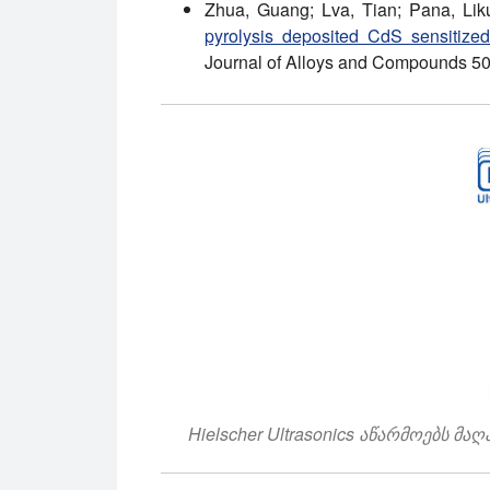
Zhua, Guang; Lva, Tian; Pana, Li
pyrolysis deposited CdS sensitized
Journal of Alloys and Compounds 50
Hielscher Ultrasonics აწარმოებს 