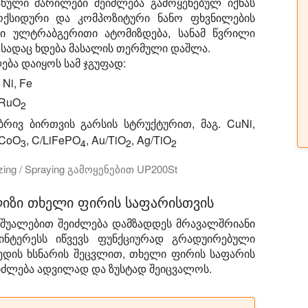
ნული მარილები შეიძლება გამოყენებულ იქნას
ოქსიდური და კომპოზიტური ნანო ფხვნილების
რი ულტრაბგერითი ატომიზდება, სანამ წვრილი
, სადაც ხდება მასალის თერმული დაშლა.
ბა დაიყოს სამ ჯგუფად:
 Ni, Fe
 RuO
2
რივ ბირთვის გარსის სტრუქტურით, მაგ. CuNi,
4CoO
, C/LiFePO
, Au/TiO
, Ag/TiO
3
4
2
2
lizing / Spraying გამოყენებით UP200St
 მიერ წარმოქმნილი ულტრაბგერითი ვიბრაციები სპრეით son
იზი თხელი ფირის საფარისთვის
შუალებით შეიძლება დამზადდეს მრავალშრიანი
ინტერესს იწვევს ფუნქციურად გრადუირებული
ედის ხსნარის შეცვლით, თხელი ფირის საფარის
ძლება ადვილად და ზუსტად შეიცვალოს.