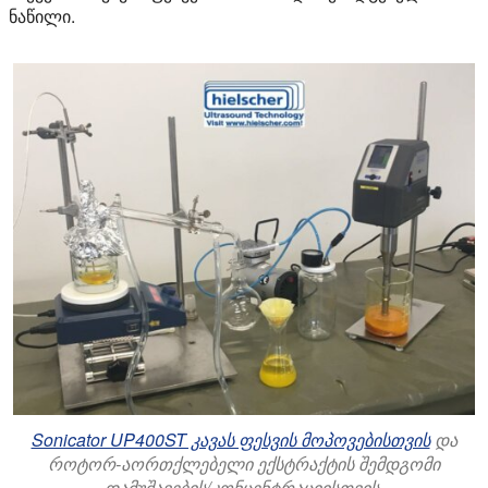
ნაწილი.
Sonicator UP400ST კავას ფესვის მოპოვებისთვის
და
როტორ-აორთქლებელი ექსტრაქტის შემდგომი
დამუშავების/კონცენტრაციისთვის.