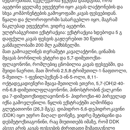
შედარებისას, მკვლევარმა ჯგუფმა დაადგინა, რომ
აცეტონი ყველაზე ეფექტური იყო კავას ლაქტონების და
სხვა კომპონენტების გამოყოფაში კავას ფესვებიდან.
წყალი და ქლოროფორმი სასარგებლო იყო, მაგრამ
ნაკლებად ეფექტური, ვიდრე აცეტონი.
ულტრაბგერითი ექსტრაქცია:
ექსტრაქცია ხდებოდა 5 გ
დაფქული კავას ფესვის გაჟღერებით 30 წუთის
განმავლობაში 200 მლ გამხსნელში.
მათ გამოავლინეს თვრამეტი კავალაქტონი, ცინამის
მჟავას ბორნილის ესტერი და 5,7-დიმეთოქსი-
ფლავონონი, რომლებიც ცნობილია კავას ფესვებში, და
შვიდი ნაერთი, მათ შორის 2,5,8-ტრიმეთილ-1-ნაფთოლი,
5-მეთილ- 1-ფენილჰექსენ-3-ინ-5-ოლი, 8,11-
ოქტადეკადიენური მჟავა-მეთილის ეთერი, 5,7-(OH)2-40-
ონ-6,8-დიმეთილფლავონონი, პინოსტრობინ ქალკონი
და 7-დიმეთოქსიფლავონონ-5- ჰიდროქსი-40 პირველად
იქნა გამოვლენილი. წყლის ექსტრაქტში აღმოჩნდა
გლუტათიონი (26,3 მგ/გ). დიჰიდრო-5,6-დეჰიდროკავინი
(DDK) იყო უფრო მაღალ დონეზე, ვიდრე მეტისცინი და
დესმეტოქსიაგონინი, რაც მიუთითებს იმაზე, რომ DDK
ასევე არის კავას ფესვების ძირითადი შემადგენელი