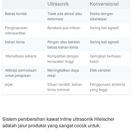
Ultrasonik
Konvensional
Bebas kontak
Tidak ada abrasi atau
Risiko dengan
deformasi
sikat/wiper
Penghapusan
Berskala sub-mikron
Sering kali agresif
mikropartikel
bahan kimia
Ringan atau bahkan
Sering kali agresif
bebas bahan kimia
Otomatisasi sebaris
Kompatibel dengan
Seringkali berbasis
kecepatan tinggi
batch
Aktivasi permukaan
Meningkatkan daya
Efek variabel
untuk pelapisan
rekat
jejak
Efluen rendah, bahan
Penggunaan air/kimia
kimia minimal
yang tinggi
Sistem pembersihan kawat inline ultrasonik Hielscher
adalah jalur produksi yang sangat cocok untuk: