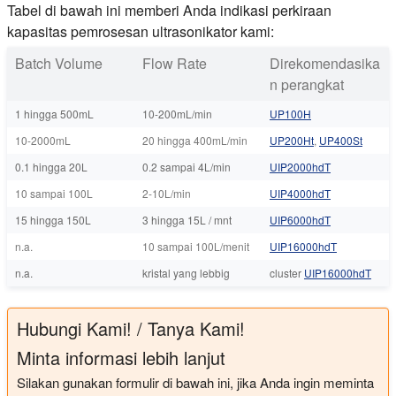
Tabel di bawah ini memberi Anda indikasi perkiraan
kapasitas pemrosesan ultrasonikator kami:
Batch Volume
Flow Rate
Direkomendasika
n perangkat
1 hingga 500mL
10-200mL/min
UP100H
10-2000mL
20 hingga 400mL/min
UP200Ht
,
UP400St
0.1 hingga 20L
0.2 sampai 4L/min
UIP2000hdT
10 sampai 100L
2-10L/min
UIP4000hdT
15 hingga 150L
3 hingga 15L / mnt
UIP6000hdT
n.a.
10 sampai 100L/menit
UIP16000hdT
n.a.
kristal yang lebbig
cluster
UIP16000hdT
Hubungi Kami! / Tanya Kami!
Minta informasi lebih lanjut
Silakan gunakan formulir di bawah ini, jika Anda ingin meminta