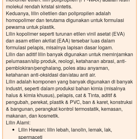
molekul rendah kristal sintetis.
Keduanya, lilin olietilen dan polipropilen adalah
homopolimer dan terutama digunakan untuk formulasi
pewarna untuk plastik.
Lilin kopolimer
seperti turunan etilen vinil asetat (EVA)
dan asam etilen akrilat (EAA) tersebar luas dalam
formulasi pelapis, misalnya lapisan dasar logam.
Lilin dan aditif lilin banyak digunakan untuk meminjamkan
pelumasan/slip produk, reologi, ketahanan abrasi, anti-
pemblokiran/penghalang, poles atau anyaman,
ketahanan anti-oksidasi dan/atau anti air.
Lilin adalah komponen yang banyak digunakan di banyak
industri, seperti dalam produksi bahan kimia (misalnya
halus & kimia khusus), pelapis, cat & Tinta, aditif &
pengubah, perekat, plastik & PVC, ban & karet, konstruksi
& bangunan, perangkat kontrol termostatik, kemasan,
makanan, dan kosmetik.
Lilin Alami:
Lilin Hewan: lilin lebah, lanolin, lemak, lak,
spermaceti