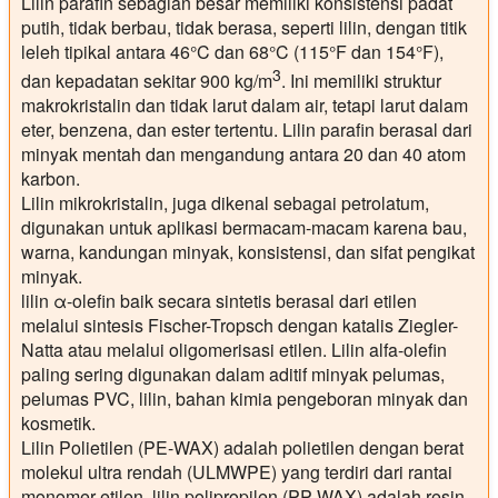
Lilin parafin
sebagian besar memiliki konsistensi padat
putih, tidak berbau, tidak berasa, seperti lilin, dengan titik
leleh tipikal antara 46°C dan 68°C (115°F dan 154°F),
3
dan kepadatan sekitar 900 kg/m
. Ini memiliki struktur
makrokristalin dan tidak larut dalam air, tetapi larut dalam
eter, benzena, dan ester tertentu. Lilin parafin berasal dari
minyak mentah dan mengandung antara 20 dan 40 atom
karbon.
Lilin mikrokristalin
, juga dikenal sebagai petrolatum,
digunakan untuk aplikasi bermacam-macam karena bau,
warna, kandungan minyak, konsistensi, dan sifat pengikat
minyak.
lilin α-olefin
baik secara sintetis berasal dari etilen
melalui sintesis Fischer-Tropsch dengan katalis Ziegler-
Natta atau melalui oligomerisasi etilen. Lilin alfa-olefin
paling sering digunakan dalam aditif minyak pelumas,
pelumas PVC, lilin, bahan kimia pengeboran minyak dan
kosmetik.
Lilin Polietilen
(PE-WAX) adalah polietilen dengan berat
molekul ultra rendah (ULMWPE) yang terdiri dari rantai
monomer etilen.
lilin polipropilen
(PP-WAX) adalah resin