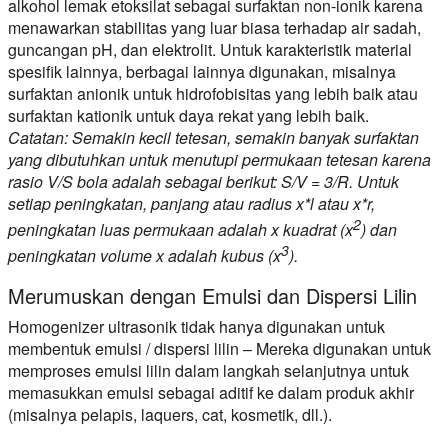
alkohol lemak etoksilat sebagai surfaktan non-ionik karena
menawarkan stabilitas yang luar biasa terhadap air sadah,
guncangan pH, dan elektrolit. Untuk karakteristik material
spesifik lainnya, berbagai lainnya digunakan, misalnya
surfaktan anionik untuk hidrofobisitas yang lebih baik atau
surfaktan kationik untuk daya rekat yang lebih baik.
Catatan: Semakin kecil tetesan, semakin banyak surfaktan
yang dibutuhkan untuk menutupi permukaan tetesan karena
rasio V/S bola adalah sebagai berikut: S/V = 3/R. Untuk
setiap peningkatan, panjang atau radius x*l atau x*r,
2
peningkatan luas permukaan adalah x kuadrat (x
) dan
3
peningkatan volume x adalah kubus (x
).
Merumuskan dengan Emulsi dan Dispersi Lilin
Homogenizer ultrasonik tidak hanya digunakan untuk
membentuk emulsi / dispersi lilin – Mereka digunakan untuk
memproses emulsi lilin dalam langkah selanjutnya untuk
memasukkan emulsi sebagai aditif ke dalam produk akhir
(misalnya pelapis, laquers, cat, kosmetik, dll.).