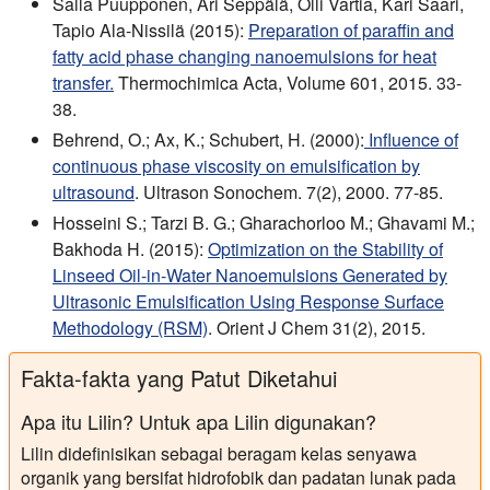
Salla Puupponen, Ari Seppälä, Olli Vartia, Kari Saari,
Tapio Ala-Nissilä (2015):
Preparation of paraffin and
fatty acid phase changing nanoemulsions for heat
transfer.
Thermochimica Acta, Volume 601, 2015. 33-
38.
Behrend, O.; Ax, K.; Schubert, H. (2000):
Influence of
continuous phase viscosity on emulsification by
ultrasound
. Ultrason Sonochem. 7(2), 2000. 77-85.
Hosseini S.; Tarzi B. G.; Gharachorloo M.; Ghavami M.;
Bakhoda H. (2015):
Optimization on the Stability of
Linseed Oil-in-Water Nanoemulsions Generated by
Ultrasonic Emulsification Using Response Surface
Methodology (RSM)
. Orient J Chem 31(2), 2015.
Fakta-fakta yang Patut Diketahui
Apa itu Lilin? Untuk apa Lilin digunakan?
Lilin didefinisikan sebagai beragam kelas senyawa
organik yang bersifat hidrofobik dan padatan lunak pada