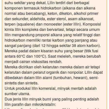
suhu sekitar yang dekat. Lilin terdiri dari berbagai
komponen termasuk hidrokarbon (alkana dan alkena
normal atau bercabang), keton, diketon, alkohol primer
dan sekunder, aldehida, ester sterol, asam alkanoat,
terpen (squalene) dan monoester (ester lilin). Komposisi
kimia lilin kompleks dan bervariasi, tetapi secara umum
lilin mengandung proporsi alkana yang relatif tinggi dan
hidrokarbon memiliki rantai karbon yang panjang atau
sangat panjang (dari 12 hingga sekitar 38 atom karbon).
Mereka padat dalam kisaran suhu yang besar (titik fusi
antara 60°C dan 100°C). Saat meleleh, mereka berubah
menjadi cairan viskositas rendah.
Mereka dicirikan oleh kelarutan mereka dalam air tetapi
kelarutan dalam pelarut organik dan nonpolar. Lilin dapat
dibedakan dalam lilin alami (tumbuhan, hewani), semi-
sintetis dan sintetis.
Untuk produksi lilin komersial, minyak mentah adalah
sumber utama.
Dua jenis lilin minyak bumi yang paling penting adalah
lilin parafin dan mikrokristalin: