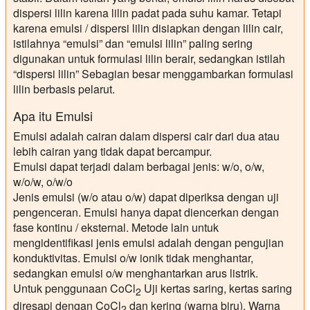
dispersi lilin karena lilin padat pada suhu kamar. Tetapi
karena emulsi / dispersi lilin disiapkan dengan lilin cair,
istilahnya “emulsi” dan “emulsi lilin” paling sering
digunakan untuk formulasi lilin berair, sedangkan istilah
“dispersi lilin” Sebagian besar menggambarkan formulasi
lilin berbasis pelarut.
Apa itu Emulsi
Emulsi adalah cairan dalam dispersi cair dari dua atau
lebih cairan yang tidak dapat bercampur.
Emulsi dapat terjadi dalam berbagai jenis: w/o, o/w,
w/o/w, o/w/o
Jenis emulsi (w/o atau o/w) dapat diperiksa dengan uji
pengenceran. Emulsi hanya dapat diencerkan dengan
fase kontinu / eksternal. Metode lain untuk
mengidentifikasi jenis emulsi adalah dengan pengujian
konduktivitas. Emulsi o/w ionik tidak menghantar,
sedangkan emulsi o/w menghantarkan arus listrik.
Untuk penggunaan CoCl
Uji kertas saring, kertas saring
2
diresapi dengan CoCl
dan kering (warna biru). Warna
2