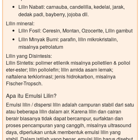
Lilin Nabati: carnauba, candelilla, kedelai, jarak,
dedak padi, bayberry, jojoba dll.
Lilin mineral:
Lilin Fosil: Ceresin, Montan, Ozocerite, Lilin gambut
Lilin Minyak Bumi: parafin, lilin mikrokristalin,
misalnya petrolatum
Lilin yang Disintesis:
Lilin Sintetis: polimer etilenik misalnya polietilen & poliol
eter-ester; lilin poliolefin; lilin amida asam lemak;
naftalena terklorinasi; jenis hidrokarbon, misalnya
Fischer-Tropsch.
Apa itu Emulsi Lilin?
Emulsi lilin / dispersi lilin adalah campuran stabil dari satu
atau beberapa lilin dalam air. Karena lilin dan cairan
berair biasanya tidak dapat bercampur, surfaktan dan
proses pencampuran yang canggih, misalnya ultrasound
daya, diperlukan untuk membentuk emulsi lilin yang
stabil. Dalam istilah yang benar, emulsi lilin harus disebut