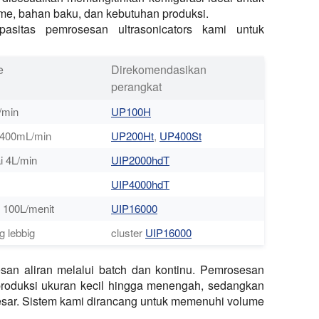
me, bahan baku, dan kebutuhan produksi.
asitas pemrosesan ultrasonicators kami untuk
e
Direkomendasikan
perangkat
/min
UP100H
 400mL/min
UP200Ht
,
UP400St
i 4L/min
UIP2000hdT
UIP4000hdT
 100L/menit
UIP16000
g lebbig
cluster
UIP16000
an aliran melalui batch dan kontinu. Pemrosesan
 produksi ukuran kecil hingga menengah, sedangkan
besar. Sistem kami dirancang untuk memenuhi volume