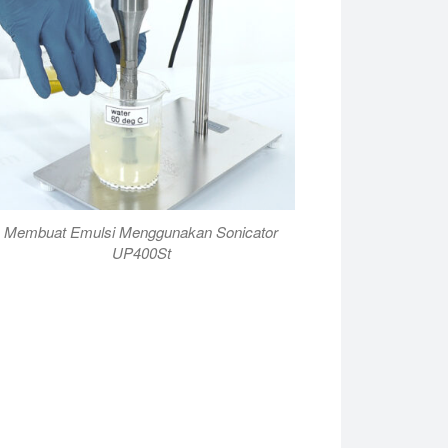
Membuat Emulsi Menggunakan Sonicator
UP400St
or Hielscher UP400St. Kami kemudian mengukur nano-emulsi me