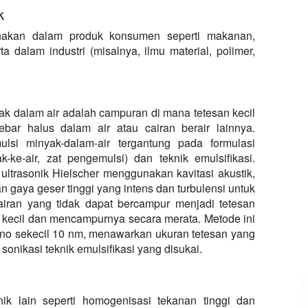
k
unakan dalam produk konsumen seperti makanan,
a dalam industri (misalnya, ilmu material, polimer,
ak dalam air adalah campuran di mana tetesan kecil
ebar halus dalam air atau cairan berair lainnya.
ulsi minyak-dalam-air tergantung pada formulasi
ak-ke-air, zat pengemulsi) dan teknik emulsifikasi.
ultrasonik Hielscher menggunakan kavitasi akustik,
 gaya geser tinggi yang intens dan turbulensi untuk
ran yang tidak dapat bercampur menjadi tetesan
 kecil dan mencampurnya secara merata. Metode ini
ano sekecil 10 nm, menawarkan ukuran tetesan yang
onikasi teknik emulsifikasi yang disukai.
knik lain seperti homogenisasi tekanan tinggi dan