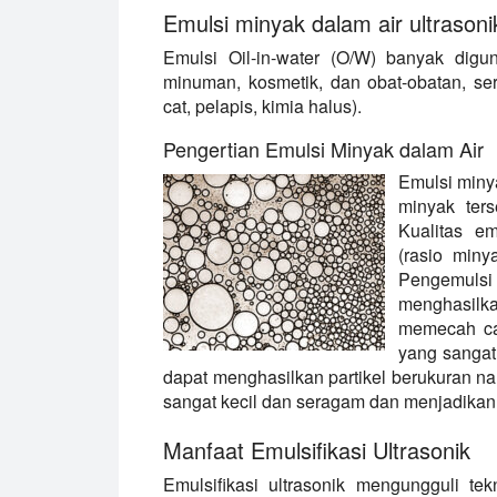
Emulsi minyak dalam air ultrasoni
Emulsi Oil-in-water (O/W) banyak dig
minuman, kosmetik, dan obat-obatan, sert
cat, pelapis, kimia halus).
Pengertian Emulsi Minyak dalam Air
Emulsi miny
minyak ters
Kualitas em
(rasio miny
Pengemulsi 
menghasilkan
memecah cai
yang sangat
dapat menghasilkan partikel berukuran n
sangat kecil dan seragam dan menjadikan s
Manfaat Emulsifikasi Ultrasonik
Emulsifikasi ultrasonik mengungguli te