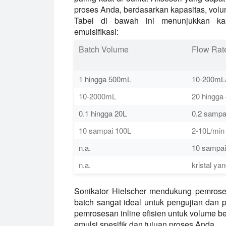
proses Anda, berdasarkan kapasitas, volu
Tabel di bawah ini menunjukkan kap
emulsifikasi:
Batch Volume
Flow Rat
1 hingga 500mL
10-200mL
10-2000mL
20 hingga
0.1 hingga 20L
0.2 sampa
10 sampai 100L
2-10L/min
n.a.
10 sampai
n.a.
kristal yan
Sonikator Hielscher mendukung pemroses
batch sangat ideal untuk pengujian dan
pemrosesan inline efisien untuk volume 
emulsi spesifik dan tujuan proses Anda.