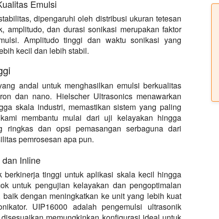
Kualitas Emulsi
tabilitas, dipengaruhi oleh distribusi ukuran tetesan
ik, amplitudo, dan durasi sonikasi merupakan faktor
ulsi. Amplitudo tinggi dan waktu sonikasi yang
ih kecil dan lebih stabil.
ggi
i yang andal untuk menghasilkan emulsi berkualitas
kron dan nano. Hielscher Ultrasonics menawarkan
ngga skala industri, memastikan sistem yang paling
kami membantu mulai dari uji kelayakan hingga
ng ringkas dan opsi pemasangan serbaguna dari
silitas pemrosesan apa pun.
dan Inline
berkinerja tinggi untuk aplikasi skala kecil hingga
cok untuk pengujian kelayakan dan pengoptimalan
 baik dengan meningkatkan ke unit yang lebih kuat
nikator. UIP16000 adalah pengemulsi ultrasonik
t disesuaikan memungkinkan konfigurasi ideal untuk