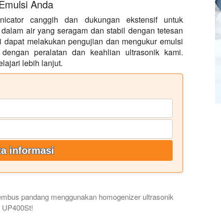
 Emulsi Anda
onicator canggih dan dukungan ekstensif untuk
alam air yang seragam dan stabil dengan tetesan
mi dapat melakukan pengujian dan mengukur emulsi
dengan peralatan dan keahlian ultrasonik kami.
jari lebih lanjut.
a informasi
tembus pandang menggunakan homogenizer ultrasonik
UP400St!
lsi minyak rami kaya CBD dalam air menggunakan ultrasonicat