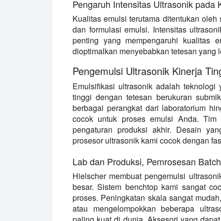
Pengaruh Intensitas Ultrasonik pada 
Kualitas emulsi terutama ditentukan oleh s
dan formulasi emulsi. Intensitas ultrason
penting yang mempengaruhi kualitas em
dioptimalkan menyebabkan tetesan yang leb
Pengemulsi Ultrasonik Kinerja Tin
Emulsifikasi ultrasonik adalah teknolog
tinggi dengan tetesan berukuran submi
berbagai perangkat dari laboratorium hi
cocok untuk proses emulsi Anda. Tim 
pengaturan produksi akhir. Desain ya
prosesor ultrasonik kami cocok dengan fa
Lab dan Produksi, Pemrosesan Batch 
Hielscher membuat pengemulsi ultrasonik 
besar. Sistem benchtop kami sangat co
proses. Peningkatan skala sangat mudah,
atau mengelompokkan beberapa ultraso
paling kuat di dunia. Aksesori yang dapa