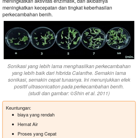
meningkatkan aktivitas enzimatik, dan akibatnya
meningkatkan kecepatan dan tingkat keberhasilan
perkecambahan benih.
Sonikasi yang lebih lama menghasilkan perkecambahan
yang lebih baik dari hibrida Calanthe. Semakin lama
sonikasi, semakin cepat tunasnya. Ini menunjukkan efek
positif ultrasonication pada perkecambahan benih.
(studi dan gambar: ©Shin et al. 2011)
Keuntungan:
biaya yang rendah
Hemat Air
Proses yang Cepat