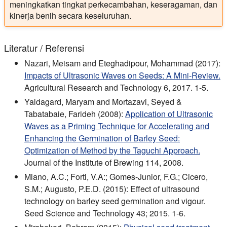
meningkatkan tingkat perkecambahan, keseragaman, dan
kinerja benih secara keseluruhan.
Literatur / Referensi
Nazari, Meisam and Eteghadipour, Mohammad (2017):
Impacts of Ultrasonic Waves on Seeds: A Mini-Review.
Agricultural Research and Technology 6, 2017. 1-5.
Yaldagard, Maryam and Mortazavi, Seyed &
Tabatabaie, Farideh (2008):
Application of Ultrasonic
Waves as a Priming Technique for Accelerating and
Enhancing the Germination of Barley Seed:
Optimization of Method by the Taguchi Approach.
Journal of the Institute of Brewing 114, 2008.
Miano, A.C.; Forti, V.A:; Gomes-Junior, F.G.; Cicero,
S.M.; Augusto, P.E.D. (2015): Effect of ultrasound
technology on barley seed germination and vigour.
Seed Science and Technology 43; 2015. 1-6.