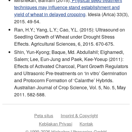
Mirshekari, Bahram (2015):
Physical seed treatment
techniques may influence stand establishment and
yield of wheat in delayed cropping
. Idesia (Arica) 33(3),
2015. 49-54.
Ran, H.Y.; Yang, L.Y.; Cao, Y.L. (2015): Ultrasound on
Seedling Growth of Wheat under Drought Stress
Effects. Agricultural Sciences, 6, 2015. 670-675.
Shin, Yun-Kyong; Baque, Md. Abdullahil; Elghamedi,
Salem; Lee, Eun-Jung and Paek, Kee-Yoeup (2011):
Effects of Activated Charcoal, Plant Growth Regulators
and Ultrasonic Pre-treatments on ‘in vitro’ Germination
and Protocorm Formation of ‘Calanthe’ Hybrids.
Australian Journal of Crop Science, Vol. 5, No. 5, May
2011. 582-588.
Peta situs
Imprint & Copyright
Kebijakan Privasi
Kontak
© 1999-2026 Hielscher Ultrasonics GmbH