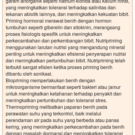
garam anorganik seperti natrium klorida atau kalium nitrat,
yang meningkatkan toleransi terhadap salinitas dan
tekanan abiotik lainnya, dan meningkatkan kekuatan bibit.
Priming hormonal merawat benih dengan hormon
tumbuhan seperti giberelin dan sitokinin, merangsang
proses fisiologis spesifik untuk meningkatkan
perkecambahan dan perkembangan bibit. Nutripriming
menggunakan larutan nutrisi yang mengandung mineral
penting untuk meningkatkan efisiensi penyerapan nutrisi
dan meningkatkan pertumbuhan bibit. Nutripriming telah
terbukti sangat efisien ketika proses priming benih
dibantu oleh sonikasi.
Biopriming memperlakukan benih dengan
mikroorganisme bermanfaat seperti bakteri atau jamur
untuk meningkatkan ketahanan terhadap penyakit dan
meningkatkan pertumbuhan dan toleransi stres.
Thermopriming melibatkan paparan benih pada
perawatan suhu yang terkontrol, baik melalui
perendaman air pada suhu yang berbeda atau panas
kering, yang meningkatkan perkecambahan pada benih
dengan masalah dormansi dan meningkatkan toleransi