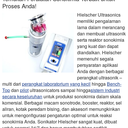
Proses Anda!
Hielscher Ultrasonics
memiliki pengalaman
lama dalam merancang
dan membuat ultrasonik
serta reaktor sonokimia
yang kuat dan dapat
diandalkan. Hielscher
memenuhi segala
persyaratan aplikasi
Anda dengan berbagai
perangkat ultrasonik –
multi dari
perangkat laboratorium yang kecil
hingga
Bench-
Top
dan
pilot
ultrasonicators sampai hingga
sistem industri
secara keseluruhan
untuk produksi sonokimia dalam skala
komersial. Berbagai macam sonotrode, booster, reaktor, sel
aliran, kotak peredam bising, dan aksesori memungkinkan
untuk mengonfigurasi pengaturan optimal untuk reaksi
sonokimia Anda. Sonikator Hielscher sangat kuat, dibuat
untuk operasi 24/7 dan hanya membutuhkan sedikit