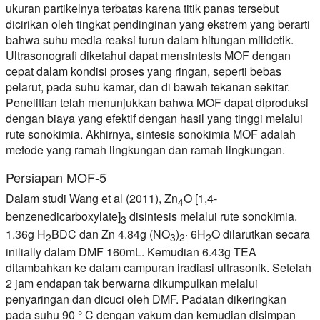
ukuran partikelnya terbatas karena titik panas tersebut
dicirikan oleh tingkat pendinginan yang ekstrem yang berarti
bahwa suhu media reaksi turun dalam hitungan milidetik.
Ultrasonografi diketahui dapat mensintesis MOF dengan
cepat dalam kondisi proses yang ringan, seperti bebas
pelarut, pada suhu kamar, dan di bawah tekanan sekitar.
Penelitian telah menunjukkan bahwa MOF dapat diproduksi
dengan biaya yang efektif dengan hasil yang tinggi melalui
rute sonokimia. Akhirnya, sintesis sonokimia MOF adalah
metode yang ramah lingkungan dan ramah lingkungan.
Persiapan MOF-5
Dalam studi Wang et al (2011), Zn
O [1,4-
4
benzenedicarboxylate]
disintesis melalui rute sonokimia.
3
1.36g H
BDC dan Zn 4.84g (NO
)
· 6H
O dilarutkan secara
2
3
2
2
inilially dalam DMF 160mL. Kemudian 6.43g TEA
ditambahkan ke dalam campuran iradiasi ultrasonik. Setelah
2 jam endapan tak berwarna dikumpulkan melalui
penyaringan dan dicuci oleh DMF. Padatan dikeringkan
pada suhu 90 ° C dengan vakum dan kemudian disimpan