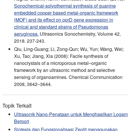
Sonochemical-solvothermal synthesis of guanine
embedded copper based metal-organic framework
(MOF) and its effect on oprD gene expression in
clinical and standard strains of Pseudomonas
aeruginosa.
Ultrasonics Sonochemistry, Volume 42,
2018. 237-243.
Qiu, Ling-Guang; Li, Zong-Qun; Wu, Yun; Wang, Wei;
Xu, Tao; Jiang, Xia (2008): Facile synthesis of
nanocrystals of a microporous metal–organic
framework by an ultrasonic method and selective
sensing of organoamines. Chemical Communication
2008, 3642–3644.
Topik Terkait
Ultrasonik Nano-Penataan untuk Menghasilkan Logam
Berpori
Sintesis dan Fungsionalisasi Zeolit menggunakan