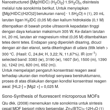
Nanostructured {[Mg(HIDC) (H
O)
]⋅1.5H
O}
disintesis
2
2
2
n
melalui rute sonokimia berikut. Untuk menyiapkan
{[Mg(HIDC)(H2O)2] berukuran nano] ⋅ 1.5H
O} n (1), 20 mL
2
larutan ligan H
IDC (0,05 M) dan kalium hidroksida (0,1 M)
3
ditempatkan di bawah probe ultrasonik kepadatan tinggi
dengan daya keluaran maksimum 305 W. Ke dalam larutan
ini, 20 mL larutan air magnesium nitrat (0,05 M) ditambahkan
tetes demi tetes. Endapan yang diperoleh disaring, dicuci
dengan air dan etanol, serta dikeringkan di udara (titik leleh >
-1
300 °C. (Hasil: C, 24,84; H, 3,22; N, 11,67%). IR (cm
)
selected band: 3383 (w), 3190 (w), 1607 (br), 1500 (m), 1390
(s), 1242 (m), 820 (m), 652 (m)).
Untuk mempelajari pengaruh konsentrasi reagen awal
terhadap ukuran dan morfologi senyawa berstrukturnano,
proses di atas dilakukan dengan kondisi konsentrasi reagen
awal: [HL2-] = [Mg2 +] = 0,025 M.
Sono-Synthesis of fluorescent microporous MOFs
Qiu dkk. (2008) menemukan rute sonokimia untuk sintesis
cepat MOF berpori mikro berpendar, Zn
(BTC)
⋅12H
O (1)
3
2
2