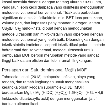
kristal memiliki dimensi dengan rentang ukuran 10-200 nm,
yang jauh
lebih kecil
daripada yang disintesis menggunakan
metode solvothermal konvensional. Tidak ada perbedaan
signifikan dalam sifat fisikokimia, mis. BET luas permukaan,
volume pori, dan kapasitas penyimpanan hidrogen, antara
Cu
(BTC)
nano-kristal dibuat dengan menggunakan
3
2
metode ultrasonik dan mikrokristalin yang diperoleh dengan
metode solvothermal yang lebih baik. Dibandingkan dengan
teknik sintetis tradisional, seperti teknik difusi pelarut, metode
hidrotermal dan solvothermal, metode ultrasonik untuk
pembuatan MOF berpori merupakan metode yang sangat
tinggi baik dalam
efisien
dan
lebih ramah lingkungan
.
Persiapan dari Satu deminsional Mg(II) MOF
Tahmasian et al. (2013) melaporkan
efisien
,
biaya yang
rendah
, dan
ramah lingkungan
untuk menghasilkan
kerangka organik-logam supramolekul 3D (MOF)
berdasarkan MgII, {[Mg (HIDC) (H
O)
]⋅1.5H
O}
(H3L = 4,5-
2
2
2
n
imidazole-dicarboxylic acid) dengan menggunakan jalur
bantuan ultrasonikasi.