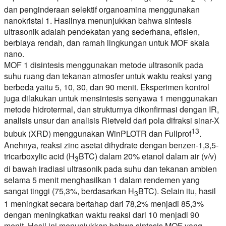
dan penginderaan selektif organoamina menggunakan
nanokristal 1. Hasilnya menunjukkan bahwa sintesis
ultrasonik adalah pendekatan yang sederhana, efisien,
berbiaya rendah, dan ramah lingkungan untuk MOF skala
nano.
MOF 1 disintesis menggunakan metode ultrasonik pada
suhu ruang dan tekanan atmosfer untuk waktu reaksi yang
berbeda yaitu 5, 10, 30, dan 90 menit. Eksperimen kontrol
juga dilakukan untuk mensintesis senyawa 1 menggunakan
metode hidrotermal, dan strukturnya dikonfirmasi dengan IR,
analisis unsur dan analisis Rietveld dari pola difraksi sinar-X
13
bubuk (XRD) menggunakan WinPLOTR dan Fullprof
.
Anehnya, reaksi zinc asetat dihydrate dengan benzen-1,3,5-
tricarboxylic acid (H
BTC) dalam 20% etanol dalam air (v/v)
3
di bawah iradiasi ultrasonik pada suhu dan tekanan ambien
selama 5 menit menghasilkan 1 dalam rendemen yang
sangat tinggi (75,3%, berdasarkan H
BTC). Selain itu, hasil
3
1 meningkat secara bertahap dari 78,2% menjadi 85,3%
dengan meningkatkan waktu reaksi dari 10 menjadi 90
menit. Hasil ini menunjukkan bahwa sintesis MOF yang