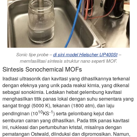
Sonic tipe probe –
di sini model Hielscher UP400St
–
memfasilitasi sintesis struktur nano seperti MOF.
Sintesis Sonochemical MOFs
Iradiasi ultrasonik dan kavitasi yang dihasilkannya terkenal
dengan efeknya yang unik pada reaksi kimia, yang dikenal
sebagai sonokimia. Ledakan hebat gelembung kavitasi
menghasilkan titik panas lokal dengan suhu sementara yang
sangat tinggi (5000 K), tekanan (1800 atm), dan laju
10
-1
pendinginan (10
KS
) serta gelombang kejut dan
semburan cairan yang dihasilkan. Pada titik panas kavitasi
ini, nukleasi dan pertumbuhan kristal, misalnya dengan
pematangan Ostwald, diinduksi dan dipromosikan. Namun,