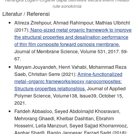
rute sonokimia
Literatur / Referensi
Alireza Zirehpour, Ahmad Rahimpour, Mathias Ulbricht
(2017):
Nano-sized metal organic framework to improve
the structural properties and desalination performance
of thin film composite forward osmosis membrane.
Journal of Membrane Science, Volume 531, 2017. 59-
67.
Maryam Jouyandeh, Henri Vahabi, Mohammad Reza
Saeb, Christian Serre (2021):
Amine-functionalized
metal–organic frameworks/epoxy nanocomposites:
Structure-properties relationships.
Journal of Applied
Polymer Science, Volume138, Issue39, October 15,
2021.
Farideh Abbasloo, Seyed Abdolmajid Khosravani,
Mehrorang Ghaedi, Kheibar Dashtian, Ebrahim
Hosseini, Leila Manzouri, Seyed Sajjad Khorramrooz,
Asghar Sharifi, Ramin Jannesar, Farzad Sadri (2018):