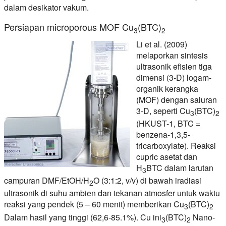
dalam desikator vakum.
Persiapan microporous MOF Cu
(BTC)
3
2
Li et al. (2009)
melaporkan sintesis
ultrasonik efisien tiga
dimensi (3-D) logam-
organik kerangka
(MOF) dengan saluran
3-D, seperti Cu
(BTC)
3
2
(HKUST-1, BTC =
benzena-1,3,5-
tricarboxylate). Reaksi
cupric asetat dan
H
BTC dalam larutan
3
campuran DMF/EtOH/H
O (3:1:2, v/v) di bawah iradiasi
2
ultrasonik di
suhu ambien
dan
tekanan atmosfer
untuk
waktu
reaksi yang pendek
(5 – 60 menit) memberikan Cu
(BTC)
3
2
Dalam
hasil yang tinggi
(62,6-85.1%). Cu ini
(BTC)
Nano-
3
2