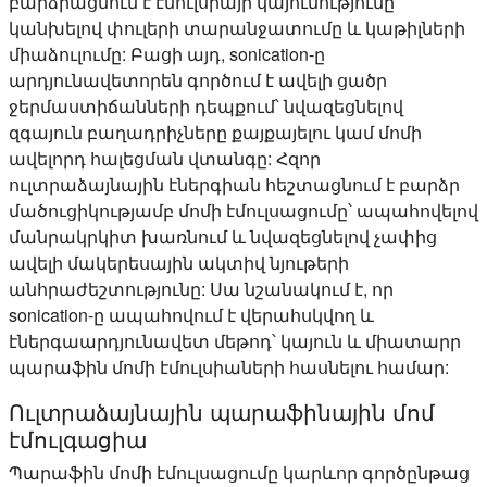
բարձրացնում է էմուլսիայի կայունությունը՝
կանխելով փուլերի տարանջատումը և կաթիլների
միաձուլումը: Բացի այդ, sonication-ը
արդյունավետորեն գործում է ավելի ցածր
ջերմաստիճանների դեպքում՝ նվազեցնելով
զգայուն բաղադրիչները քայքայելու կամ մոմի
ավելորդ հալեցման վտանգը: Հզոր
ուլտրաձայնային էներգիան հեշտացնում է բարձր
մածուցիկությամբ մոմի էմուլսացումը՝ ապահովելով
մանրակրկիտ խառնում և նվազեցնելով չափից
ավելի մակերեսային ակտիվ նյութերի
անհրաժեշտությունը: Սա նշանակում է, որ
sonication-ը ապահովում է վերահսկվող և
էներգաարդյունավետ մեթոդ՝ կայուն և միատարր
պարաֆին մոմի էմուլսիաների հասնելու համար:
Ուլտրաձայնային պարաֆինային մոմ
էմուլգացիա
Պարաֆին մոմի էմուլսացումը կարևոր գործընթաց