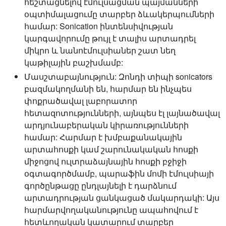
հեշտացնելով էմուլսացման պայմանների
օպտիմալացումը տարբեր ձևակերպումների
համար: Sonication ինտենսիվության
կարգավորումը թույլ է տալիս արտադրել
միկրո և նանոէմուլսիաներ շատ նեղ
կաթիլային բաշխմամբ:
Մասշտաբայնություն:
Զոնդի տիպի sonicators
բազմակողմանի են, հարմար են ինչպես
փոքրածավալ լաբորատոր
հետազոտությունների, այնպես էլ լայնածավալ
արդյունաբերական կիրառությունների
համար: Հարմար է խմբաքանակային
արտահոսքի կամ շարունակական հոսքի
միջոցով ուլտրաձայնային հոսքի բջիջի
օգտագործմամբ, պարաֆին մոմի էմուլսիայի
գործընթացը ընդլայնելի է դարձնում
արտադրության ցանկացած մակարդակի: Այս
հարմարվողականությունը ապահովում է
հետևողական կատարում տարբեր