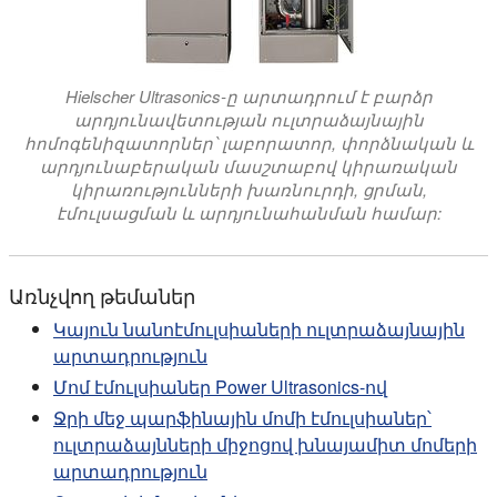
Hielscher Ultrasonics-ը արտադրում է բարձր
արդյունավետության ուլտրաձայնային
հոմոգենիզատորներ՝ լաբորատոր, փորձնական և
արդյունաբերական մասշտաբով կիրառական
կիրառությունների խառնուրդի, ցրման,
էմուլսացման և արդյունահանման համար:
Առնչվող թեմաներ
Կայուն նանոէմուլսիաների ուլտրաձայնային
արտադրություն
Մոմ էմուլսիաներ Power Ultrasonics-ով
Ջրի մեջ պարֆինային մոմի էմուլսիաներ՝
ուլտրաձայնների միջոցով խնայամիտ մոմերի
արտադրություն