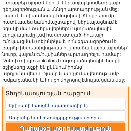
է տարբեր ոլորտներում, ներառյալ կոսմետիկայի,
դեղագործության և սննդի արտադրության մեջ:
Կայուն և միատեսակ էմուլսիայի ձեռքբերումը,
հատկապես նանոմաշտաբով, ներկայացնում է
եզակի մարտահրավերներ: Ուլտրաձայնային
էմուլսացումը լավ հաստատված, հուսալի
էմուլսացման տեխնիկա է, որն օգտագործում է
բարձր ինտենսիվության ուլտրաձայնային ալիքներ՝
նուրբ, կայուն էմուլսիաներ արտադրելու համար:
Զոնդի տիպի sonicators և ուլտրաձայնային հոսքի
բջիջները աչքի են ընկնում իրենց
արդյունավետությամբ և արդյունավետությամբ
խմբաքանակի և հոսքի միջոցով էմուլսացման մեջ:
Տեղեկատվության հարցում
Էլփոստի հասցեն (պարտադիր է)
Ապրանք կամ հետաքրքրության ոլորտ
Պահանջել տեղեկատվություն