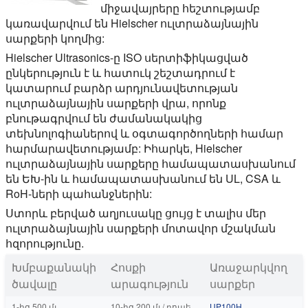
միջավայրերը հեշտությամբ
կառավարվում են Hielscher ուլտրաձայնային
սարքերի կողմից:
Hielscher Ultrasonics-ը ISO սերտիֆիկացված
ընկերություն է և հատուկ շեշտադրում է
կատարում բարձր արդյունավետության
ուլտրաձայնային սարքերի վրա, որոնք
բնութագրվում են ժամանակակից
տեխնոլոգիաներով և օգտագործողների համար
հարմարավետությամբ: Իհարկե, Hielscher
ուլտրաձայնային սարքերը համապատասխանում
են ԵԽ-ին և համապատասխանում են UL, CSA և
RoH-ների պահանջներին:
Ստորև բերված աղյուսակը ցույց է տալիս մեր
ուլտրաձայնային սարքերի մոտավոր մշակման
հզորությունը.
Խմբաքանակի
Հոսքի
Առաջարկվող
ծավալը
արագություն
սարքեր
1-ից 500 մլ
10-ից 200 մլ / րոպե
UP100H