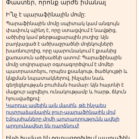
Փաստեր, որոնք արժե իմանալ
Ի՞նչ է պարաֆինային մոմը:
Պարաֆինային մոմը սպիտակ կամ անգույն
փափուկ պինդ է, որը ստացվում է նավթից,
ածխից կամ թերթաքարային յուղից: Այն
բաղկացած է ածխաջրածնի մոլեկուլների
խառնուրդից, որը պարունակում է քսանից
քառասուն ածխածնի ատոմ: Պարաֆինային
մոմը սովորաբար օգտագործվում է մոմեր
պատրաստելու, որպես քսանյութ, ծածկույթի և
կնքման նպատակներով, ինչպես նաև
գեղեցկության բուժման համար: Այն հայտնի է
մաքուր այրվելու ունակությամբ և հարթ, ճկուն
հյուսվածքով:
Կարդալ ավելին այն մասին, թե ինչպես
ուլտրաձայնային ջուր-պարաֆինային մոմ
էմուլսիաները մոմի արտադրությունն ավելի
արդյունավետ են դարձնում!
Ինչի համար են օգտագործվում պարաֆին