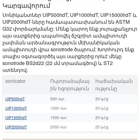
Կարգավորում
Սոնիկանտներ UIP500hdT, UIP1000hdT, UIP15000hdT և
UIP2000hdT-ները համապատասխանում են ASTM
G32 փորձարկմանը: Մենք կարող ենք յուրաքանչյուր
այս սարքերից ապահովել ճշգրիտ
ամպլիտուդի
չափման արձանագրություն
մեխանիկական
ամպլիտուդի վրա sonotrode ծայրում: Խորհուրդ ենք
տալիս օգտագործել այս սարքերից որևէ մեկը
sonotrode BS2d22 (22 մմ տրամագծով) և ST2
ստենդով:
sonicator
Ուլտրաձայնայ
հաճախական
ին հզորություն
ությունը
UIP500hdT
500 Վտ
20 կՀց
UIP1000hdT
1000 Վտ
20 կՀց
UIP1500hdT
1500 Վտ
20 կՀց
UIP2000hdT
2000 Վտ
20 կՀց