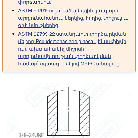
փորձարկում
ASTM E1979 ուլտրաձայնային կապարի
արդյունահանում ներկից, հողից, փոշուց և
օդի նմուշներից
ASTM E2799-22 ստանդարտ փորձարկման
մեթոդ Pseudomonas aeruginosa կենսաֆիլմի
դեմ ախտահանիչ միջոցի
արդյունավետության փորձարկման
համար՝ օգտագործելով MBEC անալիզը