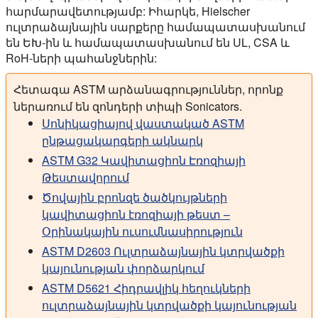
հարմարավետությամբ: Իհարկե, Hielscher
ուլտրաձայնային սարքերը համապատասխանում
են ԵԽ-ին և համապատասխանում են UL, CSA և
RoH-ների պահանջներին:
Հետագա ASTM արձանագրություններ, որոնք
ներառում են զոնդերի տիպի Sonicators.
Սոնիկացիայով վաստակած ASTM
ընթացակարգերի ակնարկ
ASTM G32 Կավիտացիոն Էռոզիայի
Թեստավորում
Ծովային բրոնզե ծածկույթների
կավիտացիոն էռոզիայի թեստ –
Օրինակային ուսումնասիրություն
ASTM D2603 Ուլտրաձայնային կտրվածքի
կայունության փորձարկում
ASTM D5621 Հիդրավլիկ հեղուկների
ուլտրաձայնային կտրվածքի կայունության