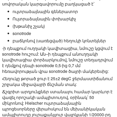
սովորական կարգավորումը բաղկացած է՝
ուլտրաձայնային գեներատոր
Ուլտրաձայնային փոխարկիչ
(խթանիչ շչակ)
sonotrode
բաճկոնով (սառեցված) հեղուկի կոնտեյներ
-ի դեպքում
ուղղակի կավիտացիա
, նմուշը կցվում է
sonotrode հուշում: Ան–ի դեպքում
անուղղակի
կավիտացիա
փորձարկումով, նմուշը տեղադրվում
է դեմքով դեպի sonotrode 0,5-ից 0,7 մմ
հեռավորության վրա sonotrode ծայրի մակերեսից:
Հեղուկը թորած ջուր է 25±2 degC ջերմաստիճանում
շրջակա միջավայրի ճնշման տակ:
Ճշգրիտ արդյունքներ ստանալու համար կարևոր է
վազել որոշակի ամպլիտուդով, օրինակ՝ 50
միկրոնով: Hielscher ուլտրաձայնային
պրոցեսորները վերահսկում են մեխանիկական
ամպլիտուդը յուրաքանչյուր վայրկյանի 1/20000-րդ