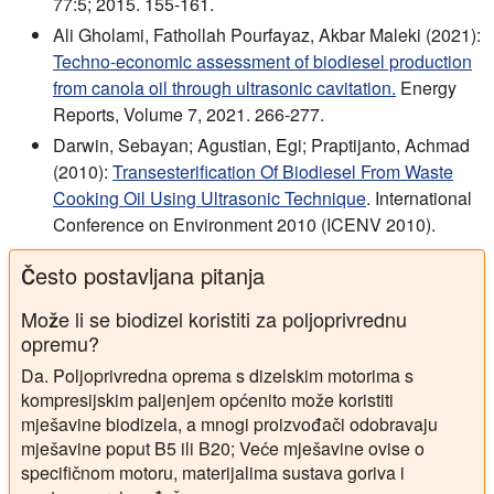
77:5; 2015. 155-161.
Ali Gholami, Fathollah Pourfayaz, Akbar Maleki (2021):
Techno-economic assessment of biodiesel production
from canola oil through ultrasonic cavitation.
Energy
Reports, Volume 7, 2021. 266-277.
Darwin, Sebayan; Agustian, Egi; Praptijanto, Achmad
(2010):
Transesterification Of Biodiesel From Waste
Cooking Oil Using Ultrasonic Technique
. International
Conference on Environment 2010 (ICENV 2010).
Često postavljana pitanja
Može li se biodizel koristiti za poljoprivrednu
opremu?
Da. Poljoprivredna oprema s dizelskim motorima s
kompresijskim paljenjem općenito može koristiti
mješavine biodizela, a mnogi proizvođači odobravaju
mješavine poput B5 ili B20; Veće mješavine ovise o
specifičnom motoru, materijalima sustava goriva i