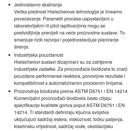
Jednostavno skaliranje
Velika prednost Hielscherove tehnologije je linearno
povećavanje. Parametri procesa uspostavljeni u
laboratorijskim ili pilot ispitivanjima mogu se
predvidljivije prenijeti na veće proizvodne sustave. To
smanjuje rizik razvoja i pojednostavljuje planiranje
širenja.
Industrijska pouzdanost
Hielscherovi sustavi dizajnirani su za zahtjevne
industrijske zadatke. Za proizvođače biodizela to znači
pouzdane performanse reaktora, ponovljive rezultate i
kompatibilnost s automatiziranim procesnim linijama.
Proizvodnja biodizela prema ASTM D6751 i EN 14214
Komercijalni proizvođači biodizela često ciljaju
specifikacije kvalitete goriva poput ASTM D6751 i EN
14214. Ti standardi definiraju ključna svojstva
uključujući sadržaj estera, viskoznost, točku paljenja,
kiselinsku vrijednost, sadržaj vode, oksidacijsku