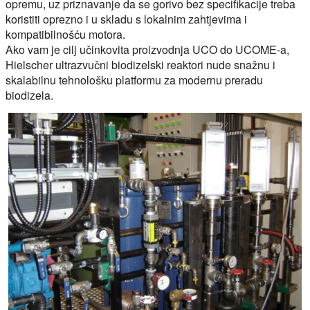
opremu, uz priznavanje da se gorivo bez specifikacije treba
koristiti oprezno i u skladu s lokalnim zahtjevima i
kompatibilnošću motora.
Ako vam je cilj učinkovita proizvodnja UCO do UCOME-a,
Hielscher ultrazvučni biodizelski reaktori nude snažnu i
skalabilnu tehnološku platformu za modernu preradu
biodizela.