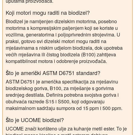
uputama proizvođača.
Koji motori mogu raditi na biodizel?
Biodizel je namijenjen dizelskim motorima, posebno
motorima s kompresijskim paljenjem koji se koriste u
vozilima, generatorima i poljoprivrednim strojevima. U
praksi, gotovo svi dizelski motori mogu raditi na
mješavinama s niskim udjelom biodizela, dok upotreba
većih mješavina ili čistog biodizela (B100) zahtijeva
kompatibilnost motora i odobrenje proizvođača.
Što je američki ASTM D6751 standard?
ASTM D6751 je američka specifikacija za mješavinu
biodizelskog goriva, B100, za miješanje s gorivima
srednjeg destilata. Definira potrebna svojstva goriva i
obuhvaća razrede S15 i S500, koji odgovaraju
maksimalnom sadržaju sumpora od 15 ppm i 500 ppm.
Što je UCOME biodizel?
UCOME znači korišteno ulje za kuhanje metil ester. To je