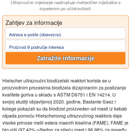
Ultrazvučno miješanje nadmašuje mehaničke miješalice s
impelerom po učinkovitosti.
Zahtjev za informacije
Adresa e-pošte (obavezno)
Proizvod ili područje interesa
Zatražite informacije
Hielscher ultrazvučni biodizelski reaktori koriste se u
proizvodnim procesima biodizela dizajniranim za postizanje
kvalitete goriva u skladu s ASTM D6751 i EN 14214. U
svojoj studiji objavljenoj 2020. godine, Bastante-Saez i
kolege pokazali su da biodizel proizveden od masti iz kebab
otpada pomoću Hielscherovog ultrazvučnog reaktora daje
visoke prinose metil estera masnih kiselina (FAME). FAME je
bio viši (97,42% u/tjedno za pileću mast i 96,98% za goveđu