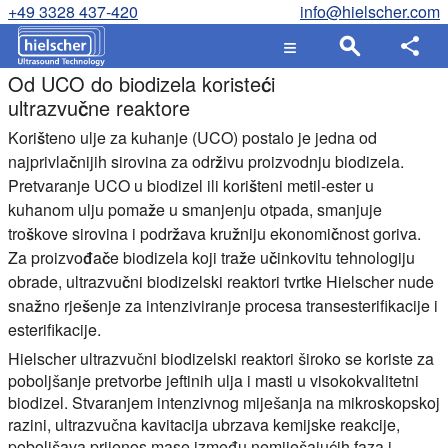
+49 3328 437-420
info@hielscher.com
Od UCO do biodizela koristeći
ultrazvučne reaktore
Korišteno ulje za kuhanje (UCO) postalo je jedna od
najprivlačnijih sirovina za održivu proizvodnju biodizela.
Pretvaranje UCO u biodizel ili korišteni metil-ester u
kuhanom ulju pomaže u smanjenju otpada, smanjuje
troškove sirovina i podržava kružniju ekonomičnost goriva.
Za proizvođače biodizela koji traže učinkovitu tehnologiju
obrade, ultrazvučni biodizelski reaktori tvrtke Hielscher nude
snažno rješenje za intenziviranje procesa transesterifikacije i
esterifikacije.
Hielscher ultrazvučni biodizelski reaktori široko se koriste za
poboljšanje pretvorbe jeftinih ulja i masti u visokokvalitetni
biodizel. Stvaranjem intenzivnog miješanja na mikroskopskoj
razini, ultrazvučna kavitacija ubrzava kemijske reakcije,
poboljšava prijenos mase između nemiješajućih faza i