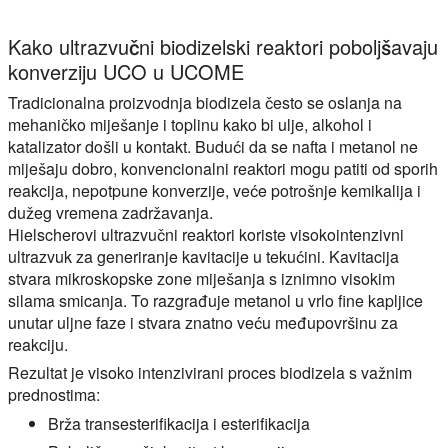
Kako ultrazvučni biodizelski reaktori poboljšavaju
konverziju UCO u UCOME
Tradicionalna proizvodnja biodizela često se oslanja na
mehaničko miješanje i toplinu kako bi ulje, alkohol i
katalizator došli u kontakt. Budući da se nafta i metanol ne
miješaju dobro, konvencionalni reaktori mogu patiti od sporih
reakcija, nepotpune konverzije, veće potrošnje kemikalija i
dužeg vremena zadržavanja.
Hielscherovi ultrazvučni reaktori koriste visokointenzivni
ultrazvuk za generiranje kavitacije u tekućini. Kavitacija
stvara mikroskopske zone miješanja s iznimno visokim
silama smicanja. To razgrađuje metanol u vrlo fine kapljice
unutar uljne faze i stvara znatno veću međupovršinu za
reakciju.
Rezultat je visoko intenzivirani proces biodizela s važnim
prednostima:
Brža transesterifikacija i esterifikacija