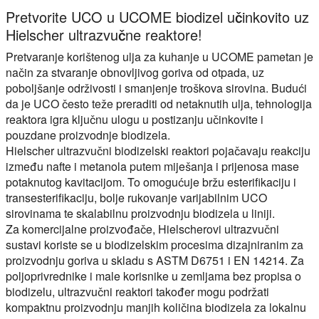
Pretvorite UCO u UCOME biodizel učinkovito uz
Hielscher ultrazvučne reaktore!
Pretvaranje korištenog ulja za kuhanje u UCOME pametan je
način za stvaranje obnovljivog goriva od otpada, uz
poboljšanje održivosti i smanjenje troškova sirovina. Budući
da je UCO često teže preraditi od netaknutih ulja, tehnologija
reaktora igra ključnu ulogu u postizanju učinkovite i
pouzdane proizvodnje biodizela.
Hielscher ultrazvučni biodizelski reaktori pojačavaju reakciju
između nafte i metanola putem miješanja i prijenosa mase
potaknutog kavitacijom. To omogućuje bržu esterifikaciju i
transesterifikaciju, bolje rukovanje varijabilnim UCO
sirovinama te skalabilnu proizvodnju biodizela u liniji.
Za komercijalne proizvođače, Hielscherovi ultrazvučni
sustavi koriste se u biodizelskim procesima dizajniranim za
proizvodnju goriva u skladu s ASTM D6751 i EN 14214. Za
poljoprivrednike i male korisnike u zemljama bez propisa o
biodizelu, ultrazvučni reaktori također mogu podržati
kompaktnu proizvodnju manjih količina biodizela za lokalnu