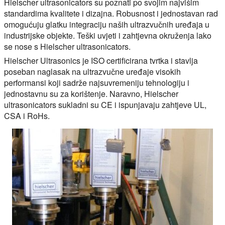
Hielscher ultrasonicators su poznati po svojim najvišim
standardima kvalitete i dizajna. Robusnost i jednostavan rad
omogućuju glatku integraciju naših ultrazvučnih uređaja u
industrijske objekte. Teški uvjeti i zahtjevna okruženja lako
se nose s Hielscher ultrasonicators.
Hielscher Ultrasonics je ISO certificirana tvrtka i stavlja
poseban naglasak na ultrazvučne uređaje visokih
performansi koji sadrže najsuvremeniju tehnologiju i
jednostavnu su za korištenje. Naravno, Hielscher
ultrasonicators sukladni su CE i ispunjavaju zahtjeve UL,
CSA i RoHs.