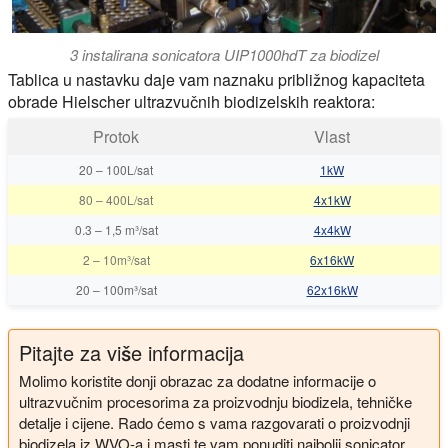
3 instalirana sonicatora UIP1000hdT za biodizel
Tablica u nastavku daje vam naznaku približnog kapaciteta
obrade Hielscher ultrazvučnih biodizelskih reaktora:
Protok
Vlast
20
–
100L/sat
1kW
80
–
400L/sat
4x1kW
0.3
–
1,5 m³/sat
4x4kW
2
–
10m³/sat
6x16kW
20
–
100m³/sat
62x16kW
Pitajte za više informacija
Molimo koristite donji obrazac za dodatne informacije o
ultrazvučnim procesorima za proizvodnju biodizela, tehničke
detalje i cijene. Rado ćemo s vama razgovarati o proizvodnji
biodizela iz WVO-a i masti te vam ponuditi najbolji sonicator