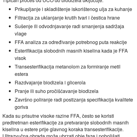
Tipičan proces od UCO do biodizela uključuje:
Prikupljanje i skladištenje iskorištenog ulja za kuhanje
Filtracija za uklanjanje krutih tvari i čestica hrane
Sušenje ili odvodnjavanje radi smanjenja sadržaja
vlage
FFA analiza za određivanje potrebnog puta reakcije
Esterifikacija slobodnih masnih kiselina kada je FFA
visok
Transesterifikacija metanolom za formiranje metil
estera
Razdvajanje biodizela i glicerola
Pranje ili suho pročišćavanje biodizela
Završno poliranje radi postizanja specifikacija kvalitete
goriva
Kada su prisutne visoke razine FFA, često se koristi
predtretman esterifikacije za pretvaranje slobodnih masnih
kiselina u estere prije glavnog koraka transesterifikacije.
Ultrazvučna obrada može ubrzati obje faze i poboljšati