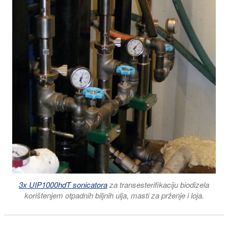
3x UIP1000hdT sonicatora
za transesterifikaciju biodizela
korištenjem otpadnih biljnih ulja, masti za prženje i loja.