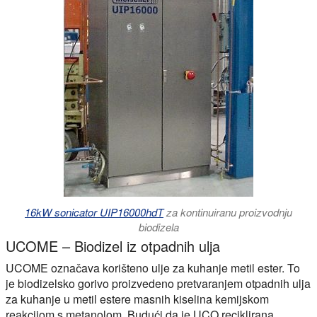
16kW sonicator UIP16000hdT
za kontinuiranu proizvodnju
biodizela
UCOME – Biodizel iz otpadnih ulja
UCOME označava korišteno ulje za kuhanje metil ester. To
je biodizelsko gorivo proizvedeno pretvaranjem otpadnih ulja
za kuhanje u metil estere masnih kiselina kemijskom
reakcijom s metanolom. Budući da je UCO reciklirana