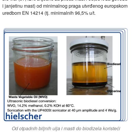
i janjetinu mast) od minimalnog praga utvrđenog europskom
uredbom EN 14214 (tj. minimalnih 96,5% u/t.
Od otpadnih biljnih ulja i masti do biodizela koristeći