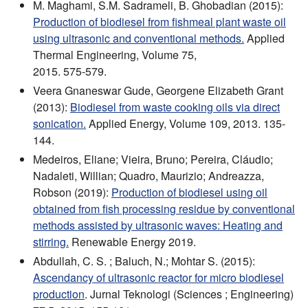
M. Maghami, S.M. Sadrameli, B. Ghobadian (2015):
Production of biodiesel from fishmeal plant waste oil
using ultrasonic and conventional methods.
Applied
Thermal Engineering, Volume 75,
2015. 575-579.
Veera Gnaneswar Gude, Georgene Elizabeth Grant
(2013):
Biodiesel from waste cooking oils via direct
sonication.
Applied Energy, Volume 109, 2013. 135-
144.
Medeiros, Eliane; Vieira, Bruno; Pereira, Cláudio;
Nadaleti, Willian; Quadro, Maurizio; Andreazza,
Robson (2019):
Production of biodiesel using oil
obtained from fish processing residue by conventional
methods assisted by ultrasonic waves: Heating and
stirring.
Renewable Energy 2019.
Abdullah, C. S. ; Baluch, N.; Mohtar S. (2015):
Ascendancy of ultrasonic reactor for micro biodiesel
production
. Jurnal Teknologi (Sciences ; Engineering)