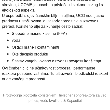
sirovina, UCOME je posebno privlačan i s ekonomskog i s
ekološkog aspekta.
U usporedbi s djevičanskim biljnim uljima, UCO nudi jasne
prednosti u troškovima, ali također predstavlja izazove u
preradi. Korišteno ulje za kuhanje često sadrži:
Slobodne masne kiseline (FFA)
voda
Ostaci hrane i kontaminanti
Oksidacijski produkti
Sastav varijabli ovisno o izvoru i povijesti korištenja
Ovi čimbenici čine učinkovitost procesa i performanse
reaktora posebno važnima. Tu ultrazvučni biodizelski reaktori
nude značajne prednosti.
Proizvodnja biodizela korištenjem Hielscher sonoreaktora za veći
prinos, veću kvalitetu & Kapacitet
U ovom video vodiču upoznajemo vas sa znanošću o tome kako ultr