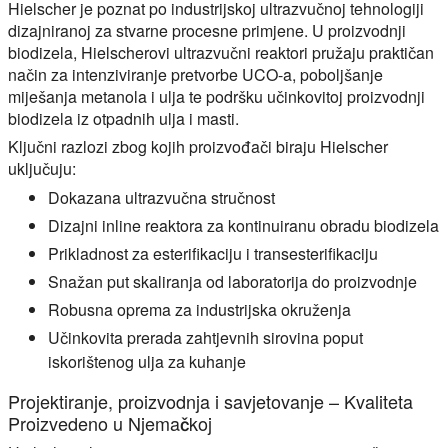
Hielscher je poznat po industrijskoj ultrazvučnoj tehnologiji
dizajniranoj za stvarne procesne primjene. U proizvodnji
biodizela, Hielscherovi ultrazvučni reaktori pružaju praktičan
način za intenziviranje pretvorbe UCO-a, poboljšanje
miješanja metanola i ulja te podršku učinkovitoj proizvodnji
biodizela iz otpadnih ulja i masti.
Ključni razlozi zbog kojih proizvođači biraju Hielscher
uključuju:
Dokazana ultrazvučna stručnost
Dizajni inline reaktora za kontinuiranu obradu biodizela
Prikladnost za esterifikaciju i transesterifikaciju
Snažan put skaliranja od laboratorija do proizvodnje
Robusna oprema za industrijska okruženja
Učinkovita prerada zahtjevnih sirovina poput
iskorištenog ulja za kuhanje
Projektiranje, proizvodnja i savjetovanje – Kvaliteta
Proizvedeno u Njemačkoj