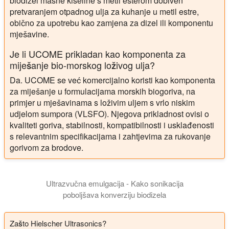
biodizel masne kiseline s metil esterom dobiven
pretvaranjem otpadnog ulja za kuhanje u metil estre,
obično za upotrebu kao zamjena za dizel ili komponentu
mješavine.
Je li UCOME prikladan kao komponenta za
miješanje bio-morskog loživog ulja?
Da. UCOME se već komercijalno koristi kao komponenta
za miješanje u formulacijama morskih biogoriva, na
primjer u mješavinama s loživim uljem s vrlo niskim
udjelom sumpora (VLSFO). Njegova prikladnost ovisi o
kvaliteti goriva, stabilnosti, kompatibilnosti i usklađenosti
s relevantnim specifikacijama i zahtjevima za rukovanje
gorivom za brodove.
Ultrazvučna emulgacija - Kako sonikacija
poboljšava konverziju biodizela
Zašto Hielscher Ultrasonics?