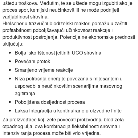
uštedu troškova. Međutim, te se uštede mogu izgubiti ako je
proces spor, kemijski neučinkovit ili ne može podnijeti
varijabilnost sirovina.
Hielscher ultrazvučni biodizelski reaktori pomažu u zaštiti
profitabilnosti poboljšavajući učinkovitost reakcije i
produktivnost postrojenja. Potencijalne ekonomske prednosti
uključuju:
Bolja iskorištenost jeftinih UCO sirovina
Povećani protok
Smanjeno vrijeme reakcije
Niža potrošnja energije povezana s miješanjem u
usporedbi s neučinkovitim scenarijima masovnog
agitiranja
Poboljšana dosljednost procesa
Lakša integracija u kontinuirane proizvodne linije
Za proizvođače koji žele povećati proizvodnju biodizela
otpadnog ulja, ova kombinacija fleksibilnosti sirovina i
intenziviranja procesa može biti vrlo vrijedna.