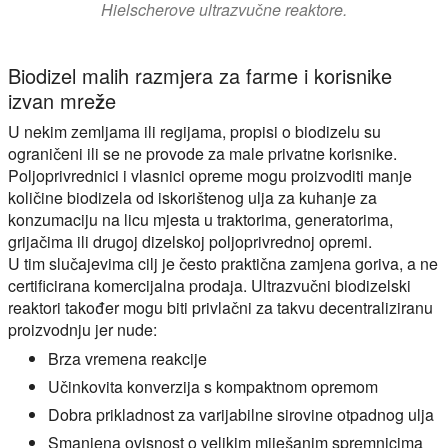
Hielscherove ultrazvučne reaktore.
Biodizel malih razmjera za farme i korisnike
izvan mreže
U nekim zemljama ili regijama, propisi o biodizelu su
ograničeni ili se ne provode za male privatne korisnike.
Poljoprivrednici i vlasnici opreme mogu proizvoditi manje
količine biodizela od iskorištenog ulja za kuhanje za
konzumaciju na licu mjesta u traktorima, generatorima,
grijačima ili drugoj dizelskoj poljoprivrednoj opremi.
U tim slučajevima cilj je često praktična zamjena goriva, a ne
certificirana komercijalna prodaja. Ultrazvučni biodizelski
reaktori također mogu biti privlačni za takvu decentraliziranu
proizvodnju jer nude:
Brza vremena reakcije
Učinkovita konverzija s kompaktnom opremom
Dobra prikladnost za varijabilne sirovine otpadnog ulja
Smanjena ovisnost o velikim miješanim spremnicima