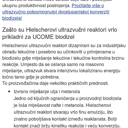
ukupnu produktivnost postrojenja.
Pročitajte više o
ultrazvučno potpomognutoj dvostupanjskoj konverziji
biodizela!
Zašto su Hielscherovi ultrazvučni reaktori vrlo
prikladni za UCOME biodizel
Hielscherovi ultrazvučni reaktori dizajnirani su za industrijsku
obradu tekućine i posebno su učinkoviti u primjenama u
biodizelu gdje miješanje tekućine i tekućine kontrolira brzinu
reakcije. Umjesto da se oslanja samo na masovno
miješanje, ultrazvuk stvara intenzivnu lokaliziranu energiju
točno tamo gdje je potrebna.
To proizvođačima daje nekoliko praktičnih prednosti.
Izvrsno miješanje ulja i metanola
Jedno od ključnih ograničenja u proizvodnji biodizela
je loša miješavost nafte i metanola. Hielscherovi
ultrazvučni reaktori stvaraju vrlo finu emulziju, što
znatno poboljšava kontakt između reaktanata. Bolji
kontakt znači bržu kinetiku reakcije i veću konverziju.