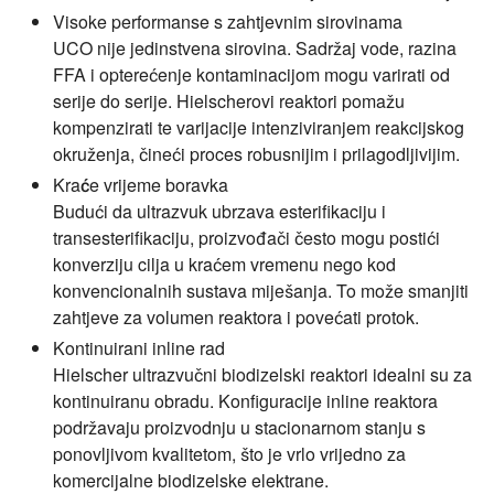
Visoke performanse s zahtjevnim sirovinama
UCO nije jedinstvena sirovina. Sadržaj vode, razina
FFA i opterećenje kontaminacijom mogu varirati od
serije do serije. Hielscherovi reaktori pomažu
kompenzirati te varijacije intenziviranjem reakcijskog
okruženja, čineći proces robusnijim i prilagodljivijim.
Kraće vrijeme boravka
Budući da ultrazvuk ubrzava esterifikaciju i
transesterifikaciju, proizvođači često mogu postići
konverziju cilja u kraćem vremenu nego kod
konvencionalnih sustava miješanja. To može smanjiti
zahtjeve za volumen reaktora i povećati protok.
Kontinuirani inline rad
Hielscher ultrazvučni biodizelski reaktori idealni su za
kontinuiranu obradu. Konfiguracije inline reaktora
podržavaju proizvodnju u stacionarnom stanju s
ponovljivom kvalitetom, što je vrlo vrijedno za
komercijalne biodizelske elektrane.