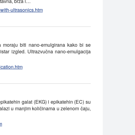
tavna, brza i…
with-ultrasonics.htm
 moraju biti nano-emulgirana kako bi se
bistar izgled. Ultrazvučna nano-emulgacija
ication.htm
pikatehin galat (EKG) i epikatehin (EC) su
nalazi u manjim količinama u zelenom čaju,
m