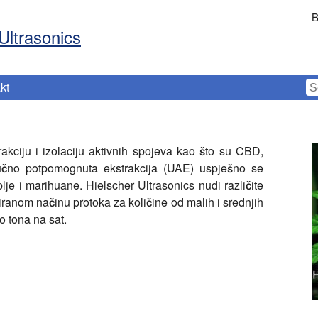
B
Ultrasonics
kt
rakciju i izolaciju aktivnih spojeva kao što su CBD,
učno potpomognuta ekstrakcija (UAE) uspješno se
lje i marihuane. Hielscher Ultrasonics nudi različite
iranom načinu protoka za količine od malih i srednjih
o tona na sat.