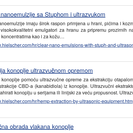
 nanoemulzije sa Stuphom i ultrazvukom
anoemulzije imaju širok raspon primjena u hrani, pićima i koz
ti visokokvalitetni emulgatori za hranu za pripremu prozirnih 
, koncentratima kao i za kožu…
w.hielscher.com/hr/clear-nano-emulsions-with-stuph-and-ultraso
ija konoplje ultrazvučnom opremom
a konoplje pomoću ultrazvučne opreme za ekstrakciju otapalom j
trakcije CBD-a (kanabidiola) iz konoplje. Ultrazvučni ekstrakto
hirati konoplju u serijama ili linijski za veću propusnost. Ultr
w.hielscher.com/hr/hemp-extraction-by-ultrasonic-equipment.htm
čna obrada vlakana konoplje