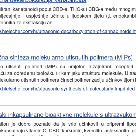
lirani kanabinoidi poput CBD-a, THC-a i CBG-a među mnogima os
tjecajnije i uspješnije učinke u ljudskom tijelu (tj. endokanb
 tehnika za ekstrakciju an…
w.hielscher.com/hr/ultrasonic-decarboxylation-of-cannabinoids.
čna sinteza molekularno utisnutih polimera (MIPs)
o utisnuti polimeri (MIP) su umjetno dizajnirani receptor
šću za određenu biološku ili kemijsku strukturu molekule. Ultra
lekularno utisnutih polimera čineći polimerizaciju učinkovitijo
w.hielscher.com/hr/ultrasonic-synthesis-of-molecularly-imprinte
ki inkapsulirane bioaktivne molekule s ultrazvuko
ation je dobro poznato da je vrlo učinkovit u pripremi lipo
kapsuliraju vitamin C, CBD, kurkumin, kvercitin, astaksantin, p