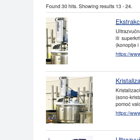
Found 30 hits. Showing results 13 - 24.
Ekstrakc
Ultrazvučn
ili superk
(konoplje 
https://www
Kristaliz
Kristaliza
(sono-krist
pomoć valo
https://www
Ultrazvu