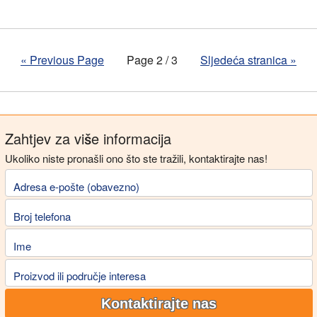
«
Previous Page
Page 2 / 3
Sljedeća stranica
»
Zahtjev za više informacija
Ukoliko niste pronašli ono što ste tražili, kontaktirajte nas!
Adresa e-pošte (obavezno)
Broj telefona
Ime
Proizvod ili područje interesa
Kontaktirajte nas