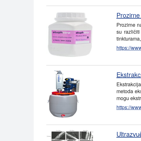
Prozirne
Prozirne n
su različi
tinkturama
https://ww
Ekstrakc
Ekstrakcij
metoda eks
mogu ekstra
https://ww
Ultrazvu