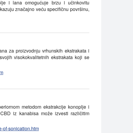
lje i lana omogućuje brzu i učinkovitu
pokazuju značajno veću specifičnu površinu,
irana za proizvodnju vrhunskih ekstrakata i
svojih visokokvalitetnih ekstrakata koji se
tm
periornom metodom ekstrakcije konoplje i
CBD iz kanabisa može izvesti različitim
-of-sonication.htm