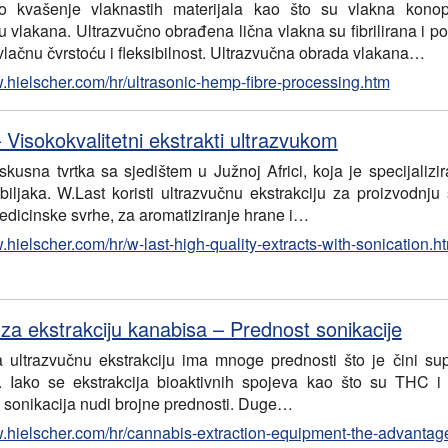
no kvašenje vlaknastih materijala kao što su vlakna konop
ju vlakana. Ultrazvučno obrađena lična vlakna su fibrilirana i 
lačnu čvrstoću i fleksibilnost. Ultrazvučna obrada vlakana…
w.hielscher.com/hr/ultrasonic-hemp-fibre-processing.htm
 Visokokvalitetni ekstrakti ultrazvukom
iskusna tvrtka sa sjedištem u Južnoj Africi, koja je specijaliz
 biljaka. W.Last koristi ultrazvučnu ekstrakciju za proizvodnju 
medicinske svrhe, za aromatiziranje hrane i…
.hielscher.com/hr/w-last-high-quality-extracts-with-sonication.h
a ekstrakciju kanabisa – Prednost sonikacije
ultrazvučnu ekstrakciju ima mnoge prednosti što je čini su
 Iako se ekstrakcija bioaktivnih spojeva kao što su THC i 
 sonikacija nudi brojne prednosti. Duge…
w.hielscher.com/hr/cannabis-extraction-equipment-the-advantage