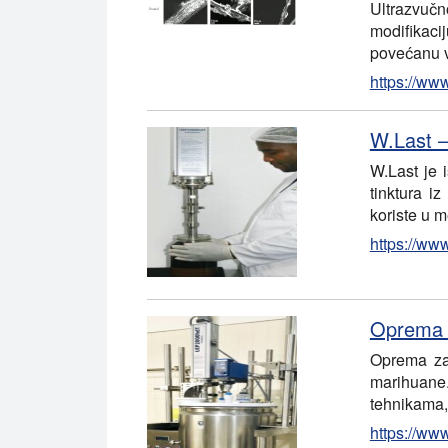
Ultrazvuč
modifikaci
povećanu v
https://ww
W.Last –
W.Last je 
tinktura iz
koriste u 
https://www
Oprema z
Oprema za 
marihuane.
tehnikama,
https://ww