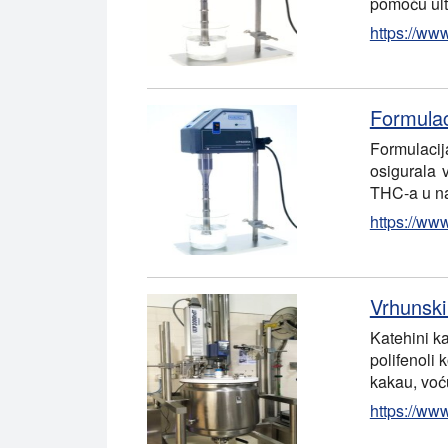
pomoću ult
https://ww
Formulac
Formulaci
osigurala 
THC-a u nap
https://ww
Vrhunski
Katehini k
polifenoli
kakau, voć
https://www