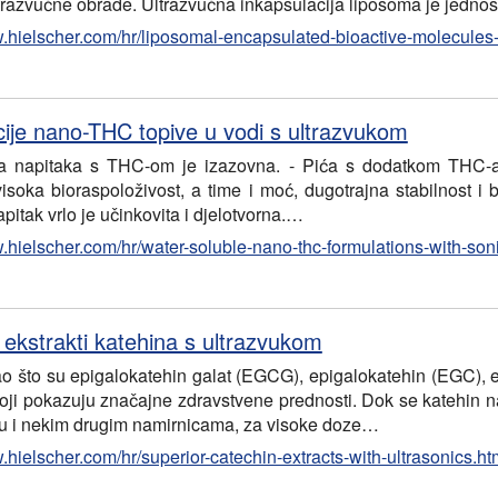
razvučne obrade. Ultrazvučna inkapsulacija liposoma je jednos
w.hielscher.com/hr/liposomal-encapsulated-bioactive-molecules-
ije nano-THC topive u vodi s ultrazvukom
ja napitaka s THC-om je izazovna. - Pića s dodatkom THC-a
visoka bioraspoloživost, a time i moć, dugotrajna stabilnost i 
itak vrlo je učinkovita i djelotvorna.…
w.hielscher.com/hr/water-soluble-nano-thc-formulations-with-son
 ekstrakti katehina s ultrazvukom
ao što su epigalokatehin galat (EGCG), epigalokatehin (EGC), e
 koji pokazuju značajne zdravstvene prednosti. Dok se katehin 
u i nekim drugim namirnicama, za visoke doze…
.hielscher.com/hr/superior-catechin-extracts-with-ultrasonics.ht