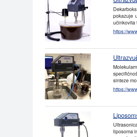
Dekarboksi
pokazuje u
učinkovita
https://ww
Ultrazvu
Molekularn
specifično
sinteze mo
https://ww
Liposoms
Ultrasonic
liposoma in