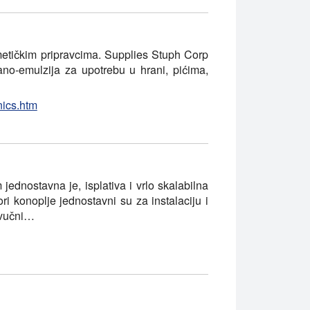
metičkim pripravcima. Supplies Stuph Corp
nano-emulzija za upotrebu u hrani, pićima,
nics.htm
ednostavna je, isplativa i vrlo skalabilna
ri konoplje jednostavni su za instalaciju i
azvučni…