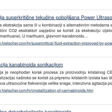
ija superkritične tekućine poboljšana Power Ultra
a ekstrakcija sama ili u kombinaciji s alternativnim metodama e
ritični CO2 ekstraktori uspješno se koristi za ekstrakciju cije
i marihuane). U marihuani, glavnom kanabinoidu…
.hielscher.com/hr/supercritical-fluid-extraction-improved-by-po
acija kanabinoida sonikacijom
cija je neophodan korak procesa za proizvodnju kristalnog CBD
alizacija) naširoko se koristi za pripremu kristalnih izolata kao
va ultrazvučne frekvencije velike snage, intenzivna agitacija p
.hielscher.com/hr/crystallization-of-cannabinoids.htm
čna dekarboksilacija kanabinoida