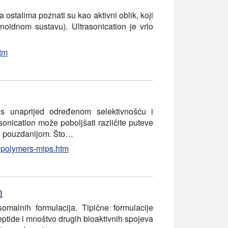
talima poznati su kao aktivni oblik, koji
inoidnom sustavu). Ultrasonication je vrlo
htm
i s unaprijed određenom selektivnošću i
sonication može poboljšati različite puteve
m i pouzdanijom. Što…
d-polymers-mips.htm
m
somalnih formulacija. Tipične formulacije
eptide i mnoštvo drugih bioaktivnih spojeva