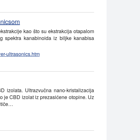
sonicsom
kstrakcije kao što su ekstrakcija otapalom
log spektra kanabinoida iz biljke kanabisa
wer-ultrasonics.htm
 izolata. Ultrazvučna nano-kristalizacija
 što je CBD izolat iz prezasićene otopine. Uz
otiče…