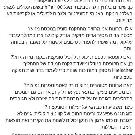
האם תנודות לחץ מהירות יכולות לפגוע בסוניקטור?
כן. שינויים בלחץ הגז הסביבתי מעל 100 hPa בשעה עלולים לפגוע
באלקטרוניקה ובאטמי הסוניקטור, ולגרום לכשלים או לקריאות לא
מדויקות.
אילו יתרונות אני מרוויח מהתקנת סוניק במכסה מנוע?
מכסה אדים מסיר אדים מזיקים או דליקים שנוצרו במהלך עיבוד
על-קולי, מה שעוזר להפחית סיכונים ולשמור על מעבדה בטוחה
יותר.
האם קופסאות כפפות יכולות להכיל סוניקציה בקנה מידה גדול?
כן, אם הקופסה בגודל ומיועדת לקנה המידה של התהליך.
Hielscher מספק רמות כוח שונות כדי לעמוד בדרישות תפוקה
ספציפיות.
האם ארונות מטוהרים נחוצים רק לאטמוספרות נפיצות?
הם מסייעים בעיקר בתנאי נפץ או דליקות, אך הם גם תומכים
בתהליכים תגובתיים על ידי הבטחת סביבה יציבה ולא תגובתית.
כיצד משפיע הרכב הגז על יעילות הסוניקציה?
סוג הגז משפיע על זרימת החום ועל קוויטציה קולית. גזים לא
תגובתיים כמו ארגון או חנקן יכולים לשנות את הקירור ואת תוצאות
העיבוד הכוללות.