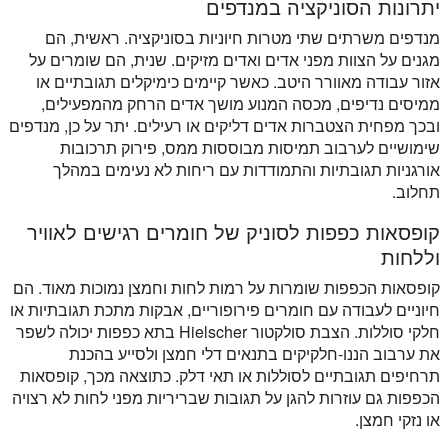
יתרונות הסוניקציה במנדפים
מנדפים משרתים שתי מטרות חיוניות בסוניקציה. ראשית, הם
מגנים על הצוות מפני אדים ואדים מזיקים. שנית, הם שומרים על
אזור עבודה מאוורר היטב. כאשר קיימים כימיקלים תגובתיים או
ממיסים נדיפים, מכסה המנוע מושך אדים הרחק מהמפעילים,
ובכך מפחית הצטברות אדים דליקים או רעילים. יתר על כן, מנדפים
שימושיים לערבוב תמיסות מבוססות ממס, פירוק תרכובות
אורגניות תגובתיות והתמודדות עם ריחות לא נעימים במהלך
תחלוב.
קופסאות כפפות לסוניק של חומרים רגישים לאוויר
וללחות
קופסאות הכפפות שומרות על רמות לחות וחמצן נמוכות מאוד. הם
חיוניים לעבודה עם חומרים פירופוריים, אבקות מתכת תגובתיות או
חלקי סוללות. הצבת סולקטור Hielscher בתא כפפות יכולה לשפר
את ערבוב הננו-חלקיקים בתנאים דלי חמצן ולסייע בהכנת
תרחיפים תגובתיים לסוללות או תאי דלק. כתוצאה מכך, קופסאות
הכפפות גם עוזרות להגן על תגובות שבריריות מפני לחות לא רצויה
או נזקי חמצן.