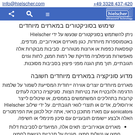
info@hielscher.com
+49 3328 437-420
שימוש בסוניקטורים במארזים מיוחדים
ניתן להשתמש בסוניקטורים שנעשו על ידי Hielscher
באטמוספרות מיוחדות, כגון מארזים אנאירוביים, מנדפים,
קופסאות כפפות או ארונות מטוהרים.
סביבות מבוקרות אלה
מאפשרות מניפולציה מדויקת של רמות חמצן, לחות וגזים
תגובתיים, תוך מתן הגנה מפני פיצוץ בסביבות מסוכנות.
מדוע סוניקציה במארזים מיוחדים חשובה
מארזים מיוחדים יוצרים אווירה ייחודית המסייעת לשמור על שלמות
הדגימה ולהבטיח את בטיחות הצוות. סוניקציה כרוכה לעתים
קרובות בתהליכים המשתמשים בממסים, או שיכולים לייצר
אירוסולים, אדים או תוצרי לוואי תגובתיים. על ידי שילוב Hielscher
sonicators עם מארז מתוכנן כראוי, אתה יכול לכוונן את הפרמטרים
האלה ולבצע יישומים תובעניים עם סיכון מינימלי או חשיפה.
מארזים אנאירוביים: תאים אלה, המיועדים לסביבות דלות
חמצן או נטולות חמצן, מגנים על תרביות רגישות לחמצן