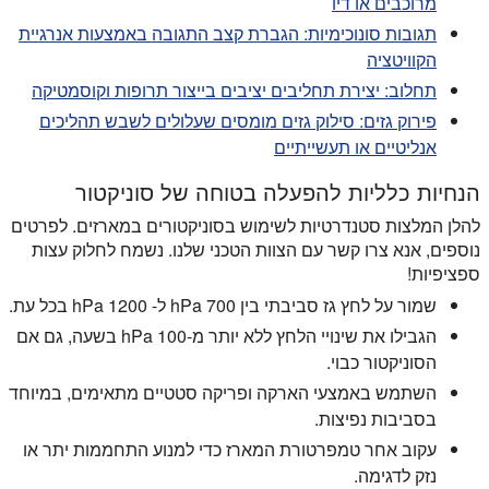
מרוכבים או דיו
תגובות סונוכימיות:
הגברת קצב התגובה באמצעות אנרגיית
הקוויטציה
תחלוב:
יצירת תחליבים יציבים בייצור תרופות וקוסמטיקה
פירוק גזים:
סילוק גזים מומסים שעלולים לשבש תהליכים
אנליטיים או תעשייתיים
הנחיות כלליות להפעלה בטוחה של סוניקטור
להלן המלצות סטנדרטיות לשימוש בסוניקטורים במארזים. לפרטים
נוספים, אנא צרו קשר עם הצוות הטכני שלנו. נשמח לחלוק עצות
ספציפיות!
שמור על לחץ גז סביבתי בין 700 hPa ל- 1200 hPa בכל עת.
הגבילו את שינויי הלחץ ללא יותר מ-100 hPa בשעה, גם אם
הסוניקטור כבוי.
השתמש באמצעי הארקה ופריקה סטטיים מתאימים, במיוחד
בסביבות נפיצות.
עקוב אחר טמפרטורת המארז כדי למנוע התחממות יתר או
נזק לדגימה.