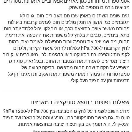
אטמוספרות מיוחדות, כגון מארזים אנאירוביים או ארונות מטוהרים,
מביאים גורמים נוספים למשחק.
גזים שונים משתנים באופן שבו הם מעבירים חום. גזים לא
תגובתיים כמו ארגון או חנקן מוליכים חום לעתים קרובות ביעילות
פחותה מאשר אוויר. כתוצאה מכך, אוורור לקוי יכול ללכוד יותר חום
בתא. בינתיים, סביבות בלחץ קל משפרות את ההסעה ואת זרימת
החום, מה שמייצב את טמפרטורות ההפעלה. לעומת זאת, רמות
לחץ הקרובות ל-700 hPa עלולות להחליש את הקירור, ולגרום
לקפיצות טמפרטורה בסוניקטור או בדגימה. לכן, מאווררים או קירור
חיצוני מסייעים להפחית את הצטברות החום. ובכל זאת, סוג הגז
משפיע על הקלות שבה החום מתפשט. בדיקה קבועה של
טמפרטורות הדגימה והמארז משפרת את העקביות ומגינה הן על
הדגימות והן על הציוד העל-קולי.
שאלות נפוצות בנושא סוניקציה במארזים
מדוע חשוב לשמור על לחץ גז הסביבה בין 700 hPa ל-1200 hPa?
טווח זה, גם כאשר הסוניקטור כבוי, מונע עומס על המארז ועל הציוד
העל-קולי. הוא תומך גם בקוויטציה יציבה ובתוצאות אמינות.