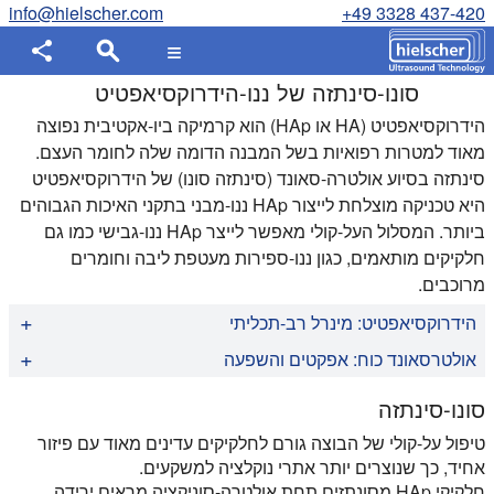
info@hielscher.com
+49 3328 437-420
סונו-סינתזה של ננו-הידרוקסיאפטיט
הידרוקסיאפטיט (HA או HAp) הוא קרמיקה ביו-אקטיבית נפוצה
מאוד למטרות רפואיות בשל המבנה הדומה שלה לחומר העצם.
סינתזה בסיוע אולטרה-סאונד (סינתזה סונו) של הידרוקסיאפטיט
היא טכניקה מוצלחת לייצור HAp ננו-מבני בתקני האיכות הגבוהים
ביותר. המסלול העל-קולי מאפשר לייצר HAp ננו-גבישי כמו גם
חלקיקים מותאמים, כגון ננו-ספירות מעטפת ליבה וחומרים
מרוכבים.
הידרוקסיאפטיט: מינרל רב-תכליתי
הידרוקסילאפטיט או הידרוקסיאפטיט (HAp, גם HA) הוא צורה
אולטרסאונד כוח: אפקטים והשפעה
מינרלית טבעית של סידן אפטיט עם הנוסחה Ca
(ת.ד.
)
(אה). כדי
3
4
5
סוניקציה מתוארת כתהליך שבו נעשה שימוש בשדה אקוסטי,
סונו-סינתזה
לציין שתא היחידה הגבישית מורכב משתי ישויות, נכתב בדרך כלל
המקושר למדיום נוזלי. גלי הקול מתפשטים בנוזל ויוצרים מחזורים
Ca
(ת.ד.
)
(אה)
. הידרוקסילאפטיט הוא הקצה ההידרוקסיל של
טיפול על-קולי של הבוצה גורם לחלקיקים עדינים מאוד עם פיזור
מתחלפים של לחץ גבוה ולחץ נמוך (דחיסה ודילול). במהלך שלב
2
6
4
10
קבוצת האפטיט המורכב. יון OH- יכול להיות מוחלף על ידי
אחיד, כך שנוצרים יותר אתרי נוקלציה למשקעים.
הדילול נוצרים בועות ואקום קטנות או חללים בנוזל, אשר גדלים
חלקיקי HAp מסונתזים תחת אולטרה-סוניקציה מראים ירידה
פלואוריד, כלוריד או קרבונט, לייצר fluorapatite או chlorapatite.