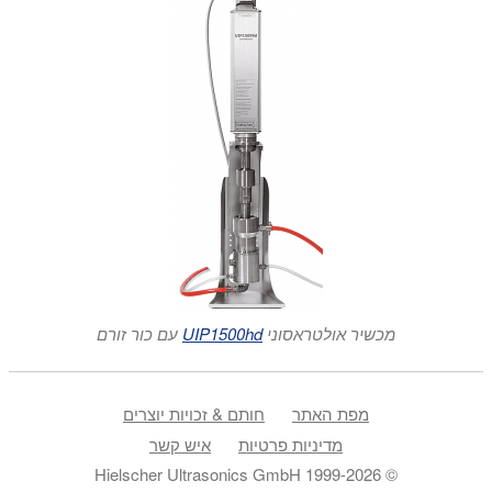
20-29.
Jevtića, M.; רדולוביץ', א'; Ignjatovića, N.; מיטריצ'ב, מ.;
Uskoković, D. (2009): הרכבה מבוקרת של פולי(d,l-
lactide-co-glycolide)/ hydroxyapatite ליבה-מעטפת
nanospheres תחת קרינה קולית. Acta Biomaterialia 5/ 1;
2009. 208–218.
קוסריני, א'; Pudjiastuti, א 'ר'; Astutiningsih, S.; Harjanto,
S. (2012): הכנת הידרוקסיאפטיט מעצם בקר בשיטות
משולבות של ייבוש קולי וריסוס. Intl. Conf. on Chemical,
Bio-Chemical and Environmental Sciences
(ICBEE'2012) סינגפור, 14-15 בדצמבר 2012.
מנפי, ש'; Badiee, S.H. (2008): השפעת קולי על גבישיות של
מכשיר אולטראסוני
UIP1500hd
עם כור זורם
ננו-הידרוקסיאפטיט באמצעות שיטה כימית רטובה. Ir J
פארמה Sci 4/2; 2008. 163-168
אוז'וקיל קולאתה, ו'; חן, כו; קלוסטב, ר'; לויטנה, י.; טריינאב, ק';
מפת האתר
חותם & זכויות יוצרים
מולנסה, ש'; בוקאצ'יניק, א. ר.; Clootsb, R. (2013): AC
מדיניות פרטיות
איש קשר
לעומת DC תצהיר אלקטרופורטי של הידרוקסיאפטיט על
© 1999-2026 Hielscher Ultrasonics GmbH
טיטניום. כתב העת של החברה האירופית לקרמיקה 33;