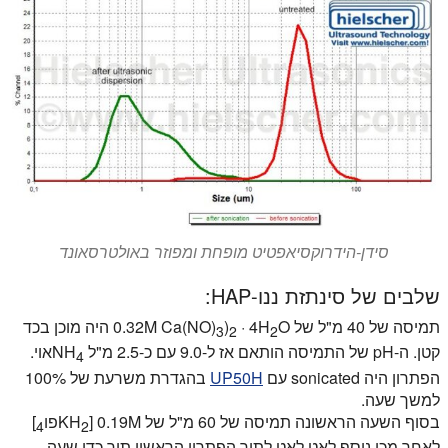
טיפול במים.
סידן-הידרוקסיאפטיט מופחת ומפוזר באולטרסאונד
שלבים של סינתזת ננו-HAP:
תמיסה של 40 מ"ל של 0.32M Ca(NO)
· 4H
)
O היה מוכן בכד
3
2
2
קטן. ה-pH של התמיסה הותאם אז ל-9.0 עם כ-2.5 מ"ל NH
אוי.
4
הפתרון היה sonicated עם
UP50H
בהגדרת משרעת של 100%
למשך שעה.
בסוף השעה הראשונה תמיסה של 60 מ"ל של 0.19M [KH
פו
]
4
2
לאחר מכן נוסף לאט לאט לתוך הפתרון הראשון תוך כדי שעה