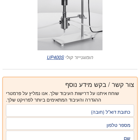
קטנה יותר ויוצרים צורה כדורית רגילה של ננו-חלקיקי ג'ל-HAp.
הסוניקציה הקלה מסייעת לסינתזה של חלקיקי ג'ל-HAp בגודל
ננומטרי עקב השפעות הומוגניזציה על-קוליות. מיני האמיד
מערך של מערבל מגנטי ואולטראסוניק
UP400S
שימש להכנת
והקרבוניל מהג'לטין מתחברים לאחר מכן לננו-חלקיקי HAp במהלך
Hap מצופה כסף [Ignatev et al 2013]
שלב הצמיחה באמצעות אינטראקציה בסיוע סונוכימי.
[Brundavanam et al. 2011]
הומוגנייזר קולי
UP400S
צור קשר / בקש מידע נוסף
שוחח איתנו על דרישות העיבוד שלך. אנו נמליץ על פרמטרי
ההגדרה והעיבוד המתאימים ביותר לפרויקט שלך.
כתובת דוא"ל (חובה)
מספר טלפון
שם