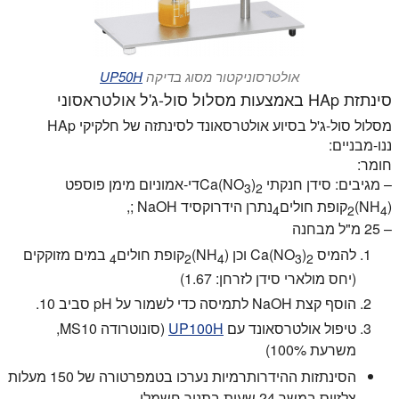
אולטרסוניקטור מסוג בדיקה
UP50H
סינתזת HAp באמצעות מסלול סול-ג'ל אולטראסוני
מסלול סול-ג'ל בסיוע אולטרסאונד לסינתזה של חלקיקי HAp
ננו-מבניים:
חומר:
– מגיבים: סידן חנקתי Ca(NO
)
די-אמוניום מימן פוספט
3
2
(NH
)
קופת חולים
נתרן הידרוקסיד NaOH ;,
4
2
4
– 25 מ"ל מבחנה
להמיס Ca(NO
)
וכן (NH
)
קופת חולים
במים מזוקקים
4
2
4
3
2
(יחס מולארי סידן לזרחן: 1.67)
הוסף קצת NaOH לתמיסה כדי לשמור על pH סביב 10.
טיפול אולטרסאונד עם
UP100H
(סונוטרודה MS10,
משרעת 100%)
הסינתזות ההידרותרמיות נערכו בטמפרטורה של 150 מעלות
צלזיוס במשך 24 שעות בתנור חשמלי.