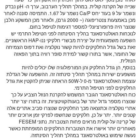
שנייה של הקרנה קולית. במהלך תהליך הערבוב, ערך ה- pH נבדק
ונשמר על 9 בעוד יחס Ca/P נשמר על 1.67. התמיסה סוננה לאחר
מכן באמצעות צנטריפוגה (~ 2000 גרם), ולאחר מכן המשקע הלבן
שנוצר היה פרופורציונלי למספר דגימות לטיפול בחום.
לנוכחות האולטרסאונד בהליך הסינתזה לפני הטיפול התרמי יש
השפעה משמעותית על יצירת מבשרי חלקיקי ננו-HAP הראשוניים.
זאת בשל גודל החלקיקים להיות קשור נוקלציה ואת דפוס הצמיחה
של החומר, אשר בתורו קשור למידת סופר רוויה בתוך הפאזה
הנוזלית.
בנוסף, הן גודל החלקיק והן המורפולוגיה שלו יכולים להיות
מושפעים ישירות במהלך תהליך סינתזה זה. ההשפעה של הגדלת
עוצמת האולטרסאונד מ-0 ל-50W הראתה שניתן להקטין את גודל
החלקיקים לפני הטיפול התרמי.
כוח האולטרסאונד הגובר המשמש להקרנת הנוזל הצביע על כך
שנוצרו מספר גדול יותר של בועות/קוויטציות. זה בתורו יצר יותר
אתרי נוקלציה וכתוצאה מכך החלקיקים שנוצרו סביב אתרים אלה
קטנים יותר. יתר על כן, חלקיקים שנחשפו לפרקי זמן ארוכים יותר
של קרינה על-קולית מראים פחות הצטברות. נתוני FESEM
מאוחרים יותר אישרו את הצטברות החלקיקים המופחתת כאשר
נעשה שימוש באולטרסאונד במהלך תהליך הסינתזה.