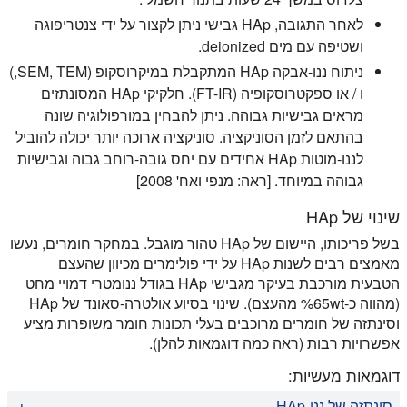
לאחר התגובה, HAp גבישי ניתן לקצור על ידי צנטריפוגה
ושטיפה עם מים deionized.
ניתוח ננו-אבקה HAp המתקבלת במיקרוסקופ (SEM, TEM,)
ו / או ספקטרוסקופיה (FT-IR). חלקיקי HAp המסונתזים
מראים גבישיות גבוהה. ניתן להבחין במורפולוגיה שונה
בהתאם לזמן הסוניקציה. סוניקציה ארוכה יותר יכולה להוביל
לננו-מוטות HAp אחידים עם יחס גובה-רוחב גבוה וגבישיות
גבוהה במיוחד. [ראה: מנפי ואח' 2008]
שינוי של HAp
בשל פריכותו, היישום של HAp טהור מוגבל. במחקר חומרים, נעשו
מאמצים רבים לשנות HAp על ידי פולימרים מכיוון שהעצם
הטבעית מורכבת בעיקר מגבישי HAp בגודל ננומטרי דמויי מחט
(מהווה כ-65wt% מהעצם). שינוי בסיוע אולטרה-סאונד של HAp
וסינתזה של חומרים מרוכבים בעלי תכונות חומר משופרות מציע
אפשרויות רבות (ראה כמה דוגמאות להלן).
דוגמאות מעשיות:
סינתזה של ננו-HAp