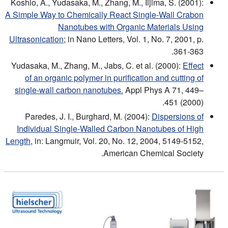
Koshio, A., Yudasaka, M., Zhang, M., Iijima, S. (2001):
A Simple Way to Chemically React Single-Wall Crabon
Nanotubes with Organic Materials Using
Ultrasonication
; in Nano Letters, Vol. 1, No. 7, 2001, p.
361-363.
Yudasaka, M., Zhang, M., Jabs, C. et al. (2000):
Effect
of an organic polymer in purification and cutting of
single-wall carbon nanotubes.
Appl Phys A 71, 449–
451 (2000).
Paredes, J. I., Burghard, M. (2004):
Dispersions of
Individual Single-Walled Carbon Nanotubes of High
Length
, in: Langmuir, Vol. 20, No. 12, 2004, 5149-5152,
American Chemical Society.