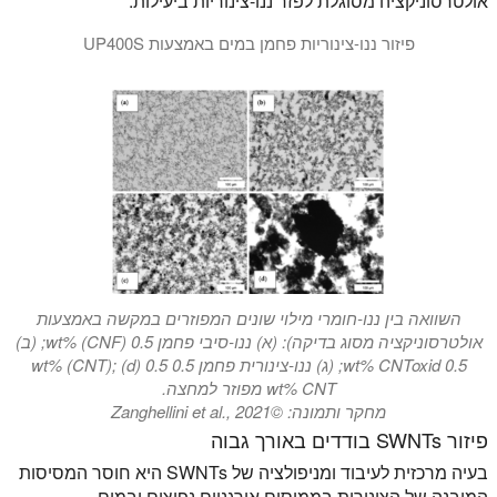
אולטרסוניקציה מסוגלת לפזר ננו-צינוריות ביעילות.
פיזור ננו-צינוריות פחמן במים באמצעות UP400S
פיזור על-קולי של ננו-צינוריות פחמן: האולטר-סאונד UP400S של Hielscher (400W) מפזר ומנתק CNT במהירות וביעילות לננו-צינוריות בודדות.
השוואה בין ננו-חומרי מילוי שונים המפוזרים במקשה באמצעות
אולטרסוניקציה מסוג בדיקה): (א) ננו-סיבי פחמן 0.5 wt% (CNF); (ב)
0.5 wt% CNToxid; (ג) ננו-צינורית פחמן 0.5 wt% (CNT); (d) 0.5
wt% CNT מפוזר למחצה.
מחקר ותמונה: ©Zanghellini et al., 2021
פיזור SWNTs בודדים באורך גבוה
בעיה מרכזית לעיבוד ומניפולציה של SWNTs היא חוסר המסיסות
המובנה של הצינורות בממיסים אורגניים נפוצים ובמים.