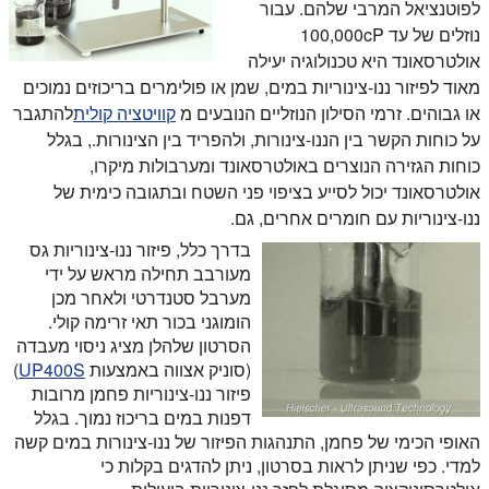
לפוטנציאל המרבי שלהם. עבור
נוזלים של עד 100,000cP
אולטרסאונד היא טכנולוגיה יעילה
מאוד לפיזור ננו-צינוריות במים, שמן או פולימרים בריכוזים נמוכים
או גבוהים. זרמי הסילון הנוזליים הנובעים מ
קוויטציה קולית
להתגבר
על כוחות הקשר בין הננו-צינורות, ולהפריד בין הצינורות., בגלל
כוחות הגזירה הנוצרים באולטרסאונד ומערבולות מיקרו,
אולטרסאונד יכול לסייע בציפוי פני השטח ובתגובה כימית של
ננו-צינוריות עם חומרים אחרים, גם.
בדרך כלל, פיזור ננו-צינוריות גס
מעורבב תחילה מראש על ידי
מערבל סטנדרטי ולאחר מכן
הומוגני בכור תאי זרימה קולי.
הסרטון שלהלן מציג ניסוי מעבדה
(סוניק אצווה באמצעות
UP400S
)
פיזור ננו-צינוריות פחמן מרובות
דפנות במים בריכוז נמוך. בגלל
האופי הכימי של פחמן, התנהגות הפיזור של ננו-צינורות במים קשה
למדי. כפי שניתן לראות בסרטון, ניתן להדגים בקלות כי