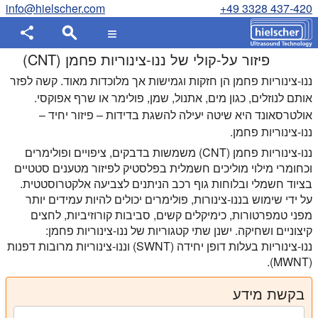
info@hielscher.com
+49 3328 437-420
פיזור על-קולי של ננו-צינוריות פחמן (CNT)
ננו-צינוריות פחמן הן חזקות וגמישות אך מלוכדות מאוד. קשה לפזר
אותם לנוזלים, כגון מים, אתנול, שמן, פולימר או שרף אפוקסי.
אולטרסאונד היא שיטה יעילה להשגת בדידות – פיזור יחיד –
ננו-צינוריות פחמן.
ננו-צינוריות פחמן (CNT) משמשות בדבקים, ציפויים ופולימרים
וכחומרי מילוי מוליכים חשמלית בפלסטיק לפיזור מטענים סטטיים
בציוד חשמלי ובלוחות גוף רכב הניתנים לצביעה אלקטרוסטטית.
על ידי שימוש בננו-צינורות, פולימרים יכולים להיות עמידים יותר
מפני טמפרטורות, כימיקלים קשים, סביבות קורוזיביות, לחצים
קיצוניים ושחיקה. ישנן שתי קטגוריות של ננו-צינוריות פחמן:
ננו-צינוריות בעלות דופן יחידה (SWNT) וננו-צינוריות מרובות דפנות
(MWNT).
בקשת מידע