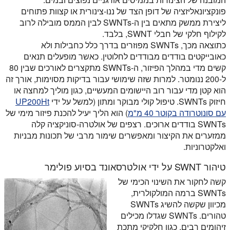
פונקציונאליזציה של דופן הצד של ננו-צינורית או קצוות פתוחים
ליצירת ממשק מתאים בין ה-SWNTs לבין הממס מובילה לרוב
לקילוף חלקי של חבלי SWNT, בלבד.
כתוצאה מכך, SWNTs מפוזרים בדרך כלל כחבילות ולא
כאובייקטים בודדים מבודדים לחלוטין. כאשר מופעלים תנאים
קשים מדי במהלך הפיזור, ה-SWNTs מתקצרים לאורכים שבין 80
ל-200 ננומטר. למרות שזה שימושי עבור בדיקות מסוימות, אורך זה
הוא קטן מדי עבור רוב היישומים המעשיים, כגון מוליך למחצה או
חיזוק SWNTs. טיפול קולי מבוקר ומתון (למשל על ידי
UP200Ht
עם סונוטרודה בקוטר 40 מ"מ
) הוא הליך יעיל להכנת פיזור מימי של
SWNTs בודדים ארוכים. רצפים של אולטרה-סוניקציה קלה
ממזערים את הקיצור ומאפשרים שימור מרבי של תכונות מבניות
ואלקטרוניות.
טיהור SWNT על ידי אולטרסאונד בסיוע פולימר
קשה לחקור את השינוי הכימי של
SWNTs ברמה המולקולרית,
מכיוון שקשה להשיג SWNTs
טהורים. SWNTs שגדלו מכילים
זיהומים רבים, כגון חלקיקי מתכת