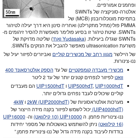
ופחמנים אמורפיים.
אולטרה-סוניקציה של SWNTs
בתמיסת מונוכלורובנזן (MCB) של
PMMA פולי(מתיל מתקרילט) ואחריה סינון היא דרך יעילה לטיהור
SWNTs. שיטת טיהור זו בסיוע פולימר מאפשרת להסיר זיהומים מ-
SWNTs שגדלו ביעילות. (
Yudasaka ואח'
) שליטה מדויקת של
משרעת ultrasonication מאפשר להגביל את הנזקים SWNTs.
של היילשר
מגוון רחב של מכשירים קוליים
ואביזרים לפיזור יעיל של
ננו-צינורות.
מכשירי מעבדה קומפקטיים
של עד
הספק אולטרסאונד 400
וואט
לפיזור לנפחים קטנים יותר של עד 2 ליטר
UIP1000hdT
,
UIP500hdT
ו
UIP1500hdT
הם מעבדים
קוליים שיכולים לעבד נפחים גדולים יותר.
מערכות אולטראסוניות של
2kW (UIP2000hdT)
ו
4kW
(UIP4000hdT)
יכול לשמש לפיזור בקנה מידה הייצור של
ננו-צינוריות פחמן. ה
UIP10000 (10 קילוואט)
וה-
UIP16000
(16 קילוואט)
ניתן להשתמש באשכולות של מספר יחידות
בודדות לעיבוד בקנה מידה גדול של ננו-צינוריות פחמן.”