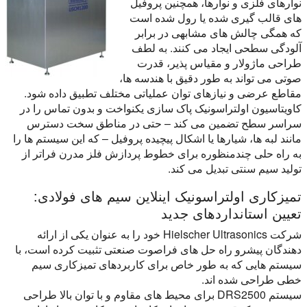
نوارهای فلزی و نوارها، همچنین پروفیل
های قالب گیری شده یا رول شده است
که همگی چالش های مشابهی در برابر
آلودگی سطحی ایجاد می کنند. به لطف
طراحی ماژولار و مقیاس پذیر، قدرت
صوتی می تواند به طور دقیق با هندسه ها،
مقاطع عرضی و نیازهای توان عملیاتی مختلف تطبیق داده شود.
کاویتاسیون اولتراسونیک پاک سازی یکنواخت و بدون تماس را در
سراسر سطح تضمین می کند – حتی در مناطق سخت دسترس
مانند لبه ها، شیارها یا اشکال پیچیده پروفیل – که این سیستم ها را
به راه حلی چندمنظوره برای خطوط پردازش فلز مدرن فراتر از
تولید سیم سنتی تبدیل می کند.
تمیزکاری اولتراسونیک اینلاین سیم های فولادی:
تعیین استانداردهای جدید
شرکت Hielscher Ultrasonics خود را به عنوان یکی از ارائه
دهندگان پیشرو راه حل های فراصوت صنعتی تثبیت کرده است، با
سیستم هایی که به طور خاص برای کاربردهای تمیزکاری سیم
خطی طراحی شده اند.
سیستم DRS2500 برای محیط های مقاوم و با توان بالا طراحی