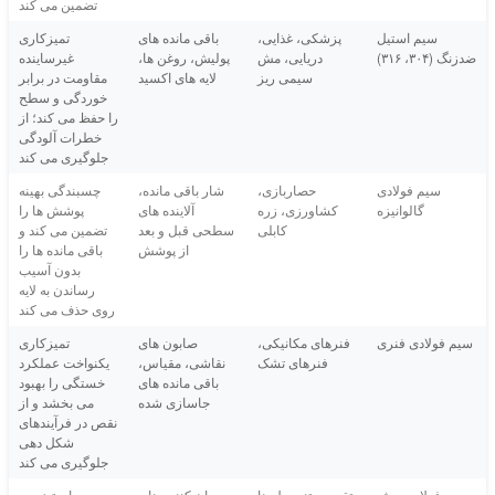
تضمین می کند
سیم استیل
پزشکی، غذایی،
باقی مانده های
تمیزکاری
ضدزنگ (۳۰۴، ۳۱۶)
دریایی، مش
پولیش، روغن ها،
غیرساینده
سیمی ریز
لایه های اکسید
مقاومت در برابر
خوردگی و سطح
را حفظ می کند؛ از
خطرات آلودگی
جلوگیری می کند
سیم فولادی
حصاربازی،
شار باقی مانده،
چسبندگی بهینه
گالوانیزه
کشاورزی، زره
آلاینده های
پوشش ها را
کابلی
سطحی قبل و بعد
تضمین می کند و
از پوشش
باقی مانده ها را
بدون آسیب
رساندن به لایه
روی حذف می کند
سیم فولادی فنری
فنرهای مکانیکی،
صابون های
تمیزکاری
فنرهای تشک
نقاشی، مقیاس،
یکنواخت عملکرد
باقی مانده های
خستگی را بهبود
جاسازی شده
می بخشد و از
نقص در فرآیندهای
شکل دهی
جلوگیری می کند
سیم فولادی پیش
تقویت بتنی، پل ها
روان کننده های
برای تضمین