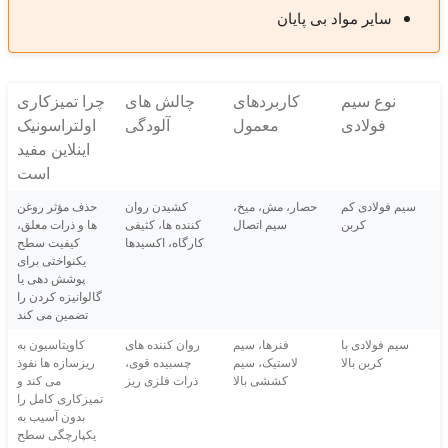
سایر مواد بی پایان
نوع سیم
کاربردهای
چالش های
چرا تمیزکاری
فولادی
معمول
آلودگی
اولتراسونیک
اینلاین مفید
است
سیم فولادی کم
حصار، مش، میخ،
کشیدن روان
حذف مؤثر روغن
کربن
سیم اتصال
کننده ها، کثیفی
ها و ذرات معلق،
کارگاه، اکسیدها
کیفیت سطح
یکنواختی برای
پوشش دهی یا
گالوانیزه کردن را
تضمین می کند
سیم فولادی با
فنرها، سیم
روان کننده های
کاویتاسیون به
کربن بالا
لاستیک، سیم
چسبیده قوی،
ریزسازه ها نفوذ
کششی بالا
ذرات فلزی ریز
می کند و
تمیزکاری کامل را
بدون آسیب به
یکپارچگی سطح