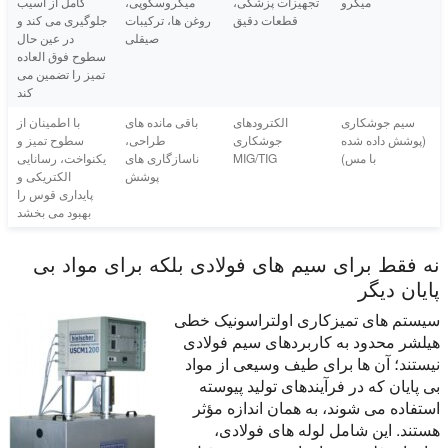
میکرو
تجهیزات پزشکی،
میکروسکوپی،
کامل از آسیب
قطعات دقیق
روغن ها، ترکیبات
جلوگیری می کند و
صیقلی
در عین حال
سطوح فوق العاده
تمیز را تضمین می
کند
سیم جوشکاری
الکترودهای
باقی مانده های
با اطمینان از
(پوشش داده شده
جوشکاری
طراحی،
سطوح تمیز و
با مس)
MIG/TIG
ناسازگاری های
یکنواخت، رسانایی
پوشش
الکتریکی و
پایداری قوس را
بهبود می بخشد
نه فقط برای سیم های فولادی بلکه برای مواد بی
پایان دیگر
سیستم های تمیزکاری اولتراسونیک خطی
هیلشر محدود به کاربردهای سیم فولادی
نیستند؛ آن ها برای طیف وسیعی از مواد
بی پایان که در فرآیندهای تولید پیوسته
استفاده می شوند، به همان اندازه مؤثر
هستند. این شامل لوله های فولادی،