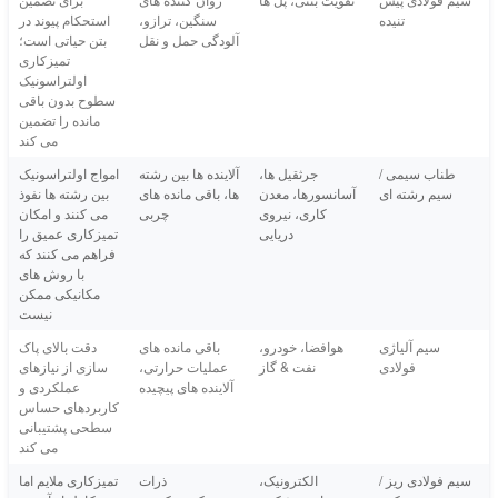
تنیده
سنگین، ترازو،
استحکام پیوند در
آلودگی حمل و نقل
بتن حیاتی است؛
تمیزکاری
اولتراسونیک
سطوح بدون باقی
مانده را تضمین
می کند
طناب سیمی /
جرثقیل ها،
آلاینده ها بین رشته
امواج اولتراسونیک
سیم رشته ای
آسانسورها، معدن
ها، باقی مانده های
بین رشته ها نفوذ
کاری، نیروی
چربی
می کنند و امکان
دریایی
تمیزکاری عمیق را
فراهم می کنند که
با روش های
مکانیکی ممکن
نیست
سیم آلیاژی
هوافضا، خودرو،
باقی مانده های
دقت بالای پاک
فولادی
نفت & گاز
عملیات حرارتی،
سازی از نیازهای
آلاینده های پیچیده
عملکردی و
کاربردهای حساس
سطحی پشتیبانی
می کند
سیم فولادی ریز /
الکترونیک،
ذرات
تمیزکاری ملایم اما