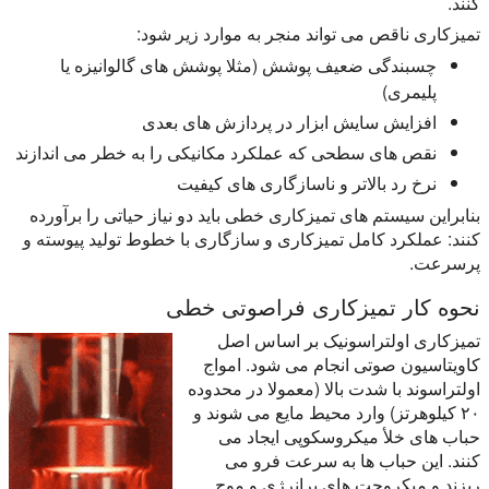
کنند.
تمیزکاری ناقص می تواند منجر به موارد زیر شود:
چسبندگی ضعیف پوشش (مثلا پوشش های گالوانیزه یا
پلیمری)
افزایش سایش ابزار در پردازش های بعدی
نقص های سطحی که عملکرد مکانیکی را به خطر می اندازند
نرخ رد بالاتر و ناسازگاری های کیفیت
بنابراین سیستم های تمیزکاری خطی باید دو نیاز حیاتی را برآورده
کنند: عملکرد کامل تمیزکاری و سازگاری با خطوط تولید پیوسته و
پرسرعت.
نحوه کار تمیزکاری فراصوتی خطی
تمیزکاری اولتراسونیک بر اساس اصل
کاویتاسیون صوتی انجام می شود. امواج
اولتراسوند با شدت بالا (معمولا در محدوده
۲۰ کیلوهرتز) وارد محیط مایع می شوند و
حباب های خلأ میکروسکوپی ایجاد می
کنند. این حباب ها به سرعت فرو می
ریزند و میکروجت های پرانرژی و موج