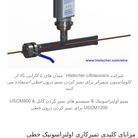
شرکت Hielscher Ultrasonics ’ مبدل های با کارایی بالا از
کاویتاسیون متمرکز برای تمیز کردن سیم درون خطی استفاده می
کنند
سیم اولتراسونیک & سیستم های تمیز کردن کابل USCM600 &
USCM1200 برای تمیز کردن درون خطی
ماژول های تمیز کردن سیم اولتراسونیک برای تمیز کردن درون خطی سیم ها و کابل ها در فرآیند تولید USCM600 و USCM1200 می شوند. حفره اولتراسونیک بسیار قوی ، روغن ، گرد و غبار ، صابون ، استئارات و سایر روانکاری ها یا آلودگی های سطحی را از بین می برد. سیستم های تمیز کردن کاملا یکپارچه از فضای خط بسیار کمی (600 میلی متر، 1200 میلی متر) استفاده می کنند. این سیستم ها دارای مخازن مایع گرم شده، فیلترهای کیسه، کارتریج های فیلتر، پمپ
مزایای کلیدی تمیزکاری اولتراسونیک خطی