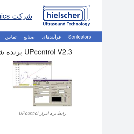
شرکت Hielscher Ultrasonics
Sonicators
فرآیندهای
صنایع
تماس
UPcontrol V2.3 برنده شد – رابط کامپیوتر
رابط نرم افزار UPcontrol