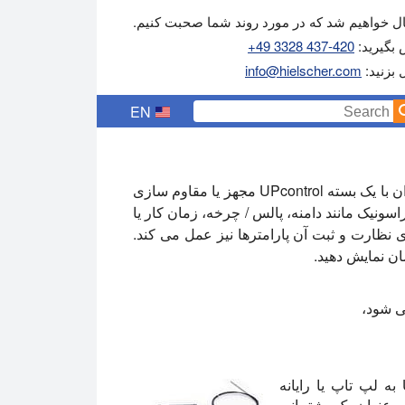
 خواهیم شد که در مورد روند شما صحبت کنیم.
 بگیرید:
+49 3328 437-420
ل بزنید:
info@hielscher.com
EN
به عنوان یک گزینه، پردازنده های اولتراسونیک ما را می توان با یک بسته UPcontrol مجهز یا مقاوم سازی
راسونیک مانند دامنه، پالس / چرخه، زمان کار یا
ی نظارت و ثبت آن پارامترها نیز عمل می کند.
ان نمایش دهید.
ی شود،
کنترل رایانه شخصی با استفاده از رابط سریال یا USB به لپ تاپ یا رایانه
(MS Windows®) متصل می شود. کنترل PC به عنوان یک پشتیبانی