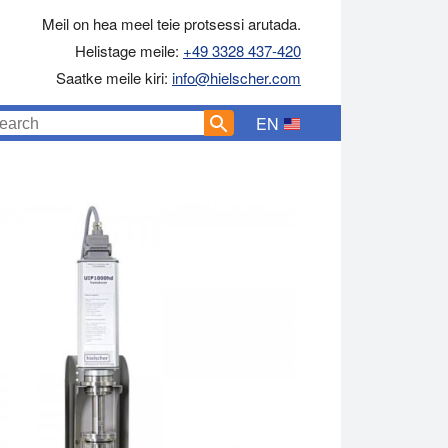
Meil on hea meel teie protsessi arutada.
Helistage meile:
+49 3328 437-420
Saatke meile kiri:
info@hielscher.com
EN