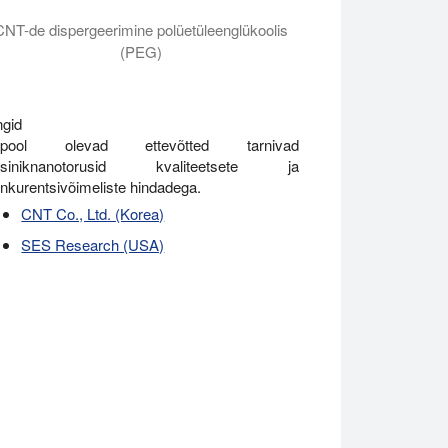
CNT-de dispergeerimine polüetüleenglükoolis
(PEG)
ngid
llpool olevad ettevõtted tarnivad
üsiniknanotorusid kvaliteetsete ja
nkurentsivõimeliste hindadega.
CNT Co., Ltd. (Korea)
SES Research (USA)