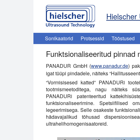
Hielscher 
Sonikaatorid
Protsessid
Tööstused
Funktsionaliseeritud pinnad
PANADUR GmbH (
www.panadur.de
) pa
igat tüüpi pindadele, näiteks “Hallitusseen
“Vormisisesed katted” PANADURi tootei
tootmismeetoditega, nagu näiteks süs
PANADURi patenteeritud kattekihisüst
funktsionaliseerimine. Spetsiifilised
legeerimisega. Selle osakeste funktsionali
hädavajalikud tõhusad dispersiooni
ultrahelihomogenisaatoreid.