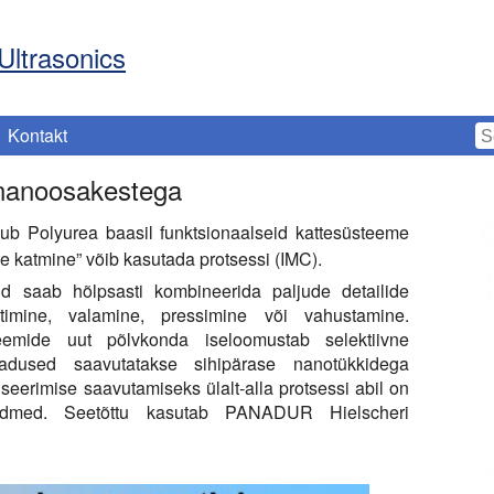
Ultrasonics
Kontakt
 nanoosakestega
kub Polyurea baasil funktsionaalseid kattesüsteeme
te katmine” võib kasutada protsessi (IMC).
d saab hõlpsasti kombineerida paljude detailide
timine, valamine, pressimine või vahustamine.
eemide uut põlvkonda iseloomustab selektiivne
 omadused saavutatakse sihipärase nanotükkidega
seerimise saavutamiseks ülalt-alla protsessi abil on
seadmed. Seetõttu kasutab PANADUR Hielscheri