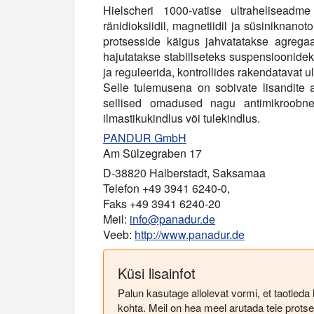
Hielscheri 1000-vatise ultraheliseadme
ränidioksiidil, magnetiidil ja süsiniknano
protsesside käigus jahvatatakse agrega
hajutatakse stabiilseteks suspensioonide
ja reguleerida, kontrollides rakendatavat ul
Selle tulemusena on sobivate lisandite a
sellised omadused nagu antimikroobne t
ilmastikukindlus või tulekindlus.
PANDUR GmbH
Am Sülzegraben 17
D-38820 Halberstadt, Saksamaa
Telefon +49 3941 6240-0,
Faks +49 3941 6240-20
Meil:
info@panadur.de
Veeb:
http://www.panadur.de
Küsi lisainfot
Palun kasutage allolevat vormi, et taotleda 
kohta. Meil on hea meel arutada teie protses