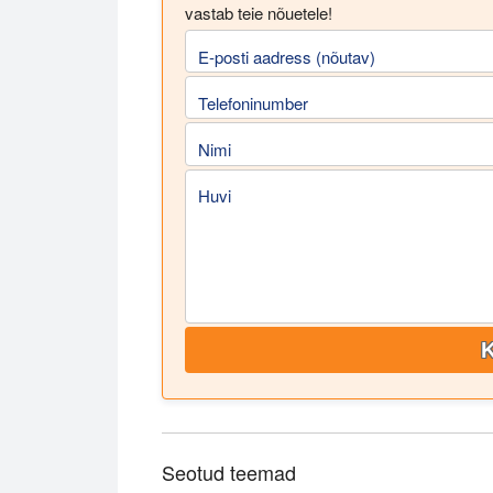
vastab teie nõuetele!
E-posti aadress (nõutav)
Telefoninumber
Nimi
Huvi
K
Seotud teemad