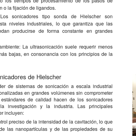
do los tiempos de procesamiento de los pasos de
 o la fijación de ligandos.
os sonicadores tipo sonda de Hielscher son
sta niveles industriales, lo que garantiza que las
uedan producirse de forma constante en grandes
ambiente:
La ultrasonicación suele requerir menos
más bajas, en consonancia con los principios de la
onicadores de Hielscher
íder de sistemas de sonicación a escala industrial
cionalizadas en grandes volúmenes sin comprometer
s estándares de calidad hacen de los sonicadores
a investigación y la industria. Las principales
er incluyen:
rol preciso de la intensidad de la cavitación, lo que
 de las nanopartículas y de las propiedades de su