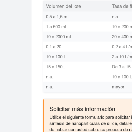
Volumen del lote
Tasa de f
0,5 a 1,5 mL
n.a.
1 a 500 mL
10 a 200 
10 a 2000 mL
20 a 400 
0,1 a 20 L
0,2 a 4 L/
10 a 100 L
2 a 10 L/m
15 a 150L
De 3 a 15 
n.a.
10 a 100 
n.a.
mayor
Solicitar más información
Utilice el siguiente formulario para solicit
síntesis de nanopartículas de sílice, detal
de hablar con usted sobre su proceso de na