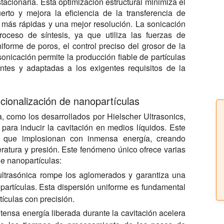
stacionaria. Esta optimización estructural minimiza el
rto y mejora la eficiencia de la transferencia de
 más rápidas y una mejor resolución. La sonicación
ceso de síntesis, ya que utiliza las fuerzas de
iforme de poros, el control preciso del grosor de la
sonicación permite la producción fiable de partículas
ntes y adaptadas a los exigentes requisitos de la
ncionalización de nanopartículas
, como los desarrollados por Hielscher Ultrasonics,
 para inducir la cavitación en medios líquidos. Este
s que implosionan con inmensa energía, creando
eratura y presión. Este fenómeno único ofrece varias
de nanopartículas:
ultrasónica rompe los aglomerados y garantiza una
rtículas. Esta dispersión uniforme es fundamental
tículas con precisión.
tensa energía liberada durante la cavitación acelera