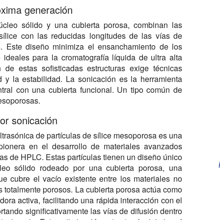
óxima generación
núcleo sólido y una cubierta porosa, combinan las
sílice con las reducidas longitudes de las vías de
s. Este diseño minimiza el ensanchamiento de los
 ideales para la cromatografía líquida de ultra alta
 de estas sofisticadas estructuras exige técnicas
 y la estabilidad. La sonicación es la herramienta
entral con una cubierta funcional. Un tipo común de
mesoporosas.
or sonicación
ultrasónica de partículas de sílice mesoporosa es una
pionera en el desarrollo de materiales avanzados
as de HPLC. Estas partículas tienen un diseño único
eo sólido rodeado por una cubierta porosa, una
ue cubre el vacío existente entre los materiales no
s totalmente porosos. La cubierta porosa actúa como
ora activa, facilitando una rápida interacción con el
ortando significativamente las vías de difusión dentro