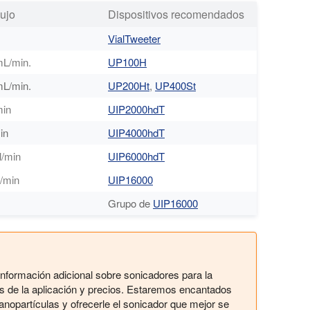
lujo
Dispositivos recomendados
VialTweeter
mL/min.
UP100H
mL/min.
UP200Ht
,
UP400St
min
UIP2000hdT
in
UIP4000hdT
l/min
UIP6000hdT
L/min
UIP16000
Grupo de
UIP16000
ar información adicional sobre sonicadores para la
les de la aplicación y precios. Estaremos encantados
nopartículas y ofrecerle el sonicador que mejor se