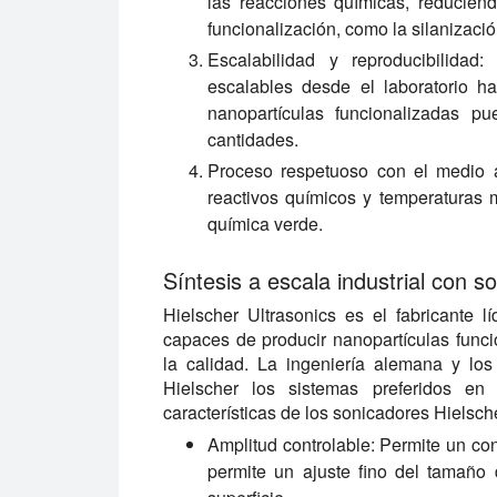
las reacciones químicas, reducien
funcionalización, como la silanización
Escalabilidad y reproducibilidad:
L
escalables desde el laboratorio ha
nanopartículas funcionalizadas p
cantidades.
Proceso respetuoso con el medio 
reactivos químicos y temperaturas 
química verde.
Síntesis a escala industrial con s
Hielscher Ultrasonics es el fabricante l
capaces de producir nanopartículas fun
la calidad. La ingeniería alemana y lo
Hielscher los sistemas preferidos en l
características de los sonicadores Hielsch
Amplitud controlable:
Permite un cont
permite un ajuste fino del tamaño