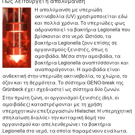
Πώς λειτουργεί η απολύμανση
Η απολύμανση με υπεριώδη
ακτινοβολία (UV) χρησιμοποιείται εδώ
και πολλά χρόνια. Το υπεριώδες φως
αδρανοποιεί τα βακτήρια Legionella που
βρίσκονται στο νερό. Ωστόσο, τα
βακτήρια Legionella ζουν επίσης σε
οργανισμούς-ξενιστές, όπως η
αμοιβάδα. Μέσα στην αμοιβάδα, τα
βακτήρια Legionella αναπτύσσονται και
αναπαράγονται. Η αμοιβάδα είναι
ανθεκτική στην υπεριώδη ακτινοβολία, το χλώριο, το
όζον και τη θερμότητα. Το σύστημα GENO-break της
Grünbeck έχει σχεδιαστεί ως σύστημα δύο ζωνών.
Στην πρώτη ζώνη, οι οργανισμοί-ξενιστές (δηλ. οι
αμοιβάδες) καταστρέφονται με τη χρήση
υπερηχητικών επεξεργαστών Hielscher. Η υπερηχητική
σπηλαίωση διαλύει την κυτταρική δομή του
οργανισμού και απελευθερώνει τα βακτήρια
Legionella στο νερό, τα οποία παραμένουν ευάλωτα.