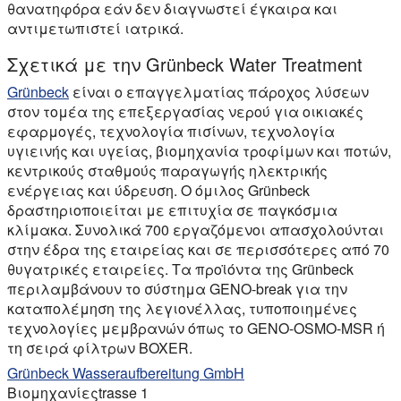
θανατηφόρα εάν δεν διαγνωστεί έγκαιρα και
αντιμετωπιστεί ιατρικά.
Σχετικά με την Grünbeck Water Treatment
Grünbeck
είναι ο επαγγελματίας πάροχος λύσεων
στον τομέα της επεξεργασίας νερού για οικιακές
εφαρμογές, τεχνολογία πισίνων, τεχνολογία
υγιεινής και υγείας, βιομηχανία τροφίμων και ποτών,
κεντρικούς σταθμούς παραγωγής ηλεκτρικής
ενέργειας και ύδρευση. Ο όμιλος Grünbeck
δραστηριοποιείται με επιτυχία σε παγκόσμια
κλίμακα. Συνολικά 700 εργαζόμενοι απασχολούνται
στην έδρα της εταιρείας και σε περισσότερες από 70
θυγατρικές εταιρείες. Τα προϊόντα της Grünbeck
περιλαμβάνουν το σύστημα GENO-break για την
καταπολέμηση της λεγιονέλλας, τυποποιημένες
τεχνολογίες μεμβρανών όπως το GENO-OSMO-MSR ή
τη σειρά φίλτρων BOXER.
Grünbeck Wasseraufbereitung GmbH
Βιομηχανίεςtrasse 1