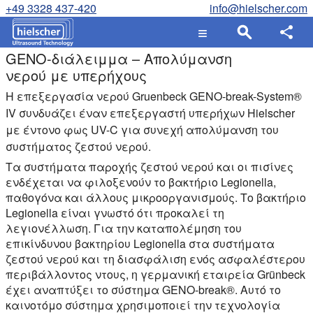
+49 3328 437-420
info@hielscher.com
GENO-διάλειμμα – Απολύμανση
νερού με υπερήχους
Η επεξεργασία νερού Gruenbeck GENO-break-System®
IV συνδυάζει έναν επεξεργαστή υπερήχων Hielscher
με έντονο φως UV-C για συνεχή απολύμανση του
συστήματος ζεστού νερού.
Τα συστήματα παροχής ζεστού νερού και οι πισίνες
ενδέχεται να φιλοξενούν το βακτήριο Legionella,
παθογόνα και άλλους μικροοργανισμούς. Το βακτήριο
Legionella είναι γνωστό ότι προκαλεί τη
λεγιονέλλωση. Για την καταπολέμηση του
επικίνδυνου βακτηρίου Legionella στα συστήματα
ζεστού νερού και τη διασφάλιση ενός ασφαλέστερου
περιβάλλοντος ντους, η γερμανική εταιρεία Grünbeck
έχει αναπτύξει το σύστημα GENO-break®. Αυτό το
καινοτόμο σύστημα χρησιμοποιεί την τεχνολογία