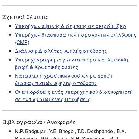
Σχετικά θέματα
Υπερήχων υψηλής διάτμησης σε σειρά μίξερ
Υπερήχων διασπορά των παραγόντων στίλβωσης
(CMP)
Διάλυση: Διαλύτες υψηλής απόδοσης
Υπερηχογράφημα για διασπορά και λείανση:
βαφή & Χρωστικές ουσίες
Κατασκευή χρωστικών ουσιών με χρήση
διασκορπιστών υψηλής απόδοσης
Οι επιδράσεις ενός υπερηχητικού διασκορπιστή
σε ενσωματωμένες μετρήσεις
Βιβλιογραφία / Αναφορές
N.P. Badgujar , Y.E. Bhoge , T.D. Deshpande , B.A.
Bhanvase , P.R. Gogate , S.H. Sonawane , R.D.