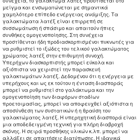
συνέχεια, το γαλάκτωμα λατέξ προστίθεται στο
μείγμα και ενσωματώνεται με σημαντικά
χαμηλότερο επίπεδο ενέργειας ανάμιξης. Τα
γαλακτώματα λατέξ είναι επιρρεπή σε
συσσωμάτωση ή σπάσιμο και απαιτούν ήπιες
συνθήκες ομογενοποίησης. Στη συνέχεια
προστίθενται ήδη προδιασκορπισμένοι πυκνωτές για
να ρυθμιστεί το ιξώδες του τελικού γαλακτώματος
χρώματος λατέξ στην επιθυμητή συνοχή.
Υπερήχων διασκορπιστής μπορεί εύκολα και
αξιόπιστα να χειριστεί την παρασκευή
γαλακτωμάτων λατέξ. Δεδομένου ότι η ενέργεια με
υπερήχους και ως εκ τούτου η ένταση διασποράς
μπορεί να ρυθμιστεί στο γαλάκτωμα και την
ομογενοποίηση των διαφόρων σταδίων
προετοιμασίας, μπορεί να αποφευχθεί αξιόπιστα η
αποσύνθεση των συστατικών ή η θραύση του
γαλακτώματος λατέξ. Η υπερηχητική διασπορά είναι
μια αποδεδειγμένη τεχνική για πλήρη διαβροχή
σκόνης. Η σειρά προσθήκης υλικών κ.λπ. μπορεί να
αλλάξει σε απαιτήσεις διατύπωσης. Η ιδανικά