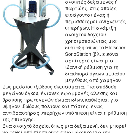
ανοικτές δεξαμενές ή
παρτίδες, στις οποίες
εισάγονται ένας ή
περισσότεροι ανιχνευτές
υπερήχων. Η ανάμιξη
ανοιχτού δοχείου
χρησιμοποιώντας μια
διάταξη όπως το Hielscher
SonoStation (βλ. εικόνα
αριστερά) είναι μια
ιδανική ρύθμιση για τη
διασπορά όγκων μεσαίου
μεγέθους από χαμηλού
έως μεσαίου ιξώδους σκευάσματα. Για απόδοση
μεγάλου όγκου, έντονες εφαρμογές άλεσης και
θραύσης πρωτογενών σωματιδίων, καθώς και για
υψηλού ιξώδους πολτούς και πάστες, ένας
αντιδραστήρας υπερήχων υπό πίεση είναι η ρύθμιση
της επιλογής.
Ένα ανοιχτό δοχείο, όπως μια δεξαμενή, δεν μπορεί
να τεθεί υπό πίεση ούτε είναι ιδανικό για την