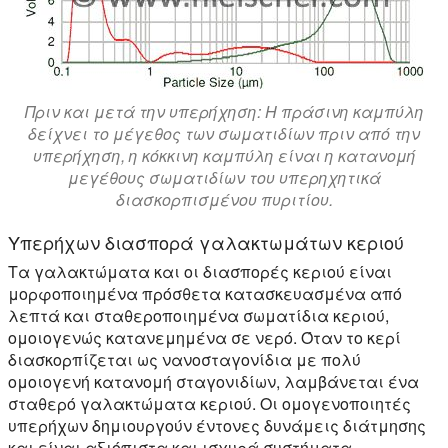
Πριν και μετά την υπερήχηση: Η πράσινη καμπύλη
δείχνει το μέγεθος των σωματιδίων πριν από την
υπερήχηση, η κόκκινη καμπύλη είναι η κατανομή
μεγέθους σωματιδίων του υπερηχητικά
διασκορπισμένου πυριτίου.
Υπερήχων διασπορά γαλακτωμάτων κεριού
Τα γαλακτώματα και οι διασπορές κεριού είναι
μορφοποιημένα πρόσθετα κατασκευασμένα από
λεπτά και σταθεροποιημένα σωματίδια κεριού,
ομοιογενώς κατανεμημένα σε νερό. Όταν το κερί
διασκορπίζεται ως νανοσταγονίδια με πολύ
ομοιογενή κατανομή σταγονιδίων, λαμβάνεται ένα
σταθερό γαλακτώματα κεριού. Οι ομογενοποιητές
υπερήχων δημιουργούν έντονες δυνάμεις διάτμησης
και είναι αξιόπιστα και ισχυρά συστήματα