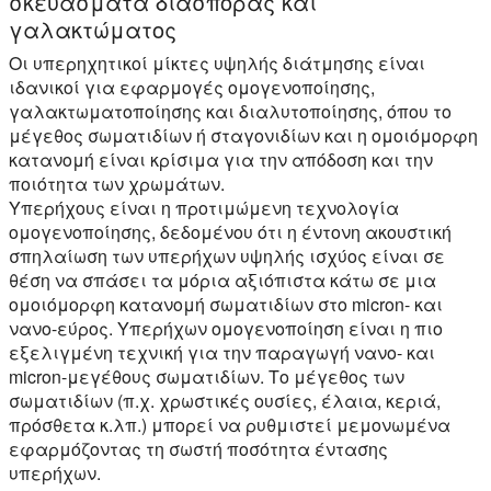
σκευάσματα διασποράς και
γαλακτώματος
Οι υπερηχητικοί μίκτες υψηλής διάτμησης είναι
ιδανικοί για εφαρμογές ομογενοποίησης,
γαλακτωματοποίησης και διαλυτοποίησης, όπου το
μέγεθος σωματιδίων ή σταγονιδίων και η ομοιόμορφη
κατανομή είναι κρίσιμα για την απόδοση και την
ποιότητα των χρωμάτων.
Υπερήχους είναι η προτιμώμενη τεχνολογία
ομογενοποίησης, δεδομένου ότι η έντονη ακουστική
σπηλαίωση των υπερήχων υψηλής ισχύος είναι σε
θέση να σπάσει τα μόρια αξιόπιστα κάτω σε μια
ομοιόμορφη κατανομή σωματιδίων στο micron- και
νανο-εύρος. Υπερήχων ομογενοποίηση είναι η πιο
εξελιγμένη τεχνική για την παραγωγή νανο- και
micron-μεγέθους σωματιδίων. Το μέγεθος των
σωματιδίων (π.χ. χρωστικές ουσίες, έλαια, κεριά,
πρόσθετα κ.λπ.) μπορεί να ρυθμιστεί μεμονωμένα
εφαρμόζοντας τη σωστή ποσότητα έντασης
υπερήχων.