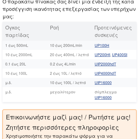
Ο παρακάτω πίνακας σας δίνει μια ένδειξη της κατά
προσέγγιση ικανότητας επεξεργασίας των υπερήχων
μας:
Όγκος
Ροή
Προτεινόμενες
παρτίδας
συσκευές
1 έως 500mL
10 έως 200mL/min
UP100Η
10 έως 2000mL
20 έως 400mL / λεπτό
UP200Ht
,
UP400St
0.1 έως 20L
0.2 έως 4L/min
UIP2000hdT
10 έως 100L
2 έως 10L / λεπτό
UIP4000hdT
μ.δ.
10 έως 100L / λεπτό
UIP16000
μ.δ.
μεγαλύτερου
σύμπλεγμα
UIP16000
Επικοινωνήστε μαζί μας! / Ρωτήστε μας!
Ζητήστε περισσότερες πληροφορίες
Χρησιμοποιήστε την παρακάτω φόρμα για να