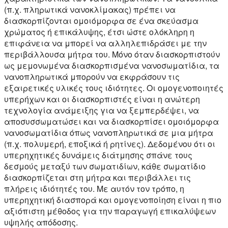
(π.χ. πληρωτικά νανοκλίμακας) πρέπει να
διασκορπίζονται ομοιόμορφα σε ένα σκεύασμα
χρώματος ή επικάλυψης, έτσι ώστε ολόκληρη η
επιφάνεια να μπορεί να αλληλεπιδράσει με την
περιβάλλουσα μήτρα του. Μόνο όταν διασκορπιστούν
ως μεμονωμένα διασκορπισμένα νανοσωματίδια, τα
νανοπληρωτικά μπορούν να εκφράσουν τις
εξαιρετικές υλικές τους ιδιότητες. Οι ομογενοποιητές
υπερήχων και οι διασκορπιστές είναι η ανώτερη
τεχνολογία ανάμειξης για να ξεμπερδέψει, να
αποσυσσωματώσει και να διασκορπίσει ομοιόμορφα
νανοσωματίδια όπως νανοπληρωτικά σε μια μήτρα
(π.χ. πολυμερή, εποξικά ή ρητίνες). Δεδομένου ότι οι
υπερηχητικές δυνάμεις διάτμησης σπάνε τους
δεσμούς μεταξύ των σωματιδίων, κάθε σωματίδιο
διασκορπίζεται στη μήτρα και περιβάλλει τις
πλήρεις ιδιότητές του. Με αυτόν τον τρόπο, η
υπερηχητική διασπορά και ομογενοποίηση είναι η πιο
αξιόπιστη μέθοδος για την παραγωγή επικαλύψεων
υψηλής απόδοσης.