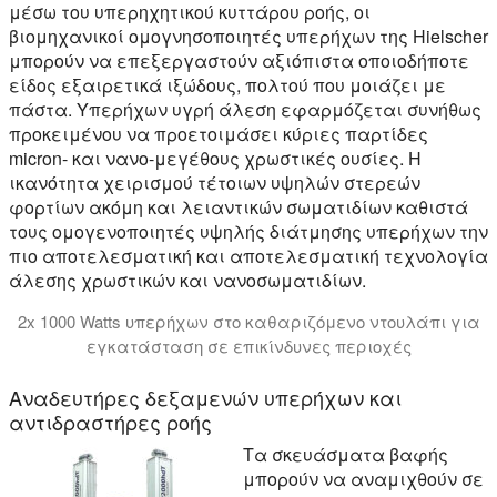
μέσω του υπερηχητικού κυττάρου ροής, οι
βιομηχανικοί ομογνησοποιητές υπερήχων της Hielscher
μπορούν να επεξεργαστούν αξιόπιστα οποιοδήποτε
είδος εξαιρετικά ιξώδους, πολτού που μοιάζει με
πάστα. Υπερήχων υγρή άλεση εφαρμόζεται συνήθως
προκειμένου να προετοιμάσει κύριες παρτίδες
micron- και νανο-μεγέθους χρωστικές ουσίες. Η
ικανότητα χειρισμού τέτοιων υψηλών στερεών
φορτίων ακόμη και λειαντικών σωματιδίων καθιστά
τους ομογενοποιητές υψηλής διάτμησης υπερήχων την
πιο αποτελεσματική και αποτελεσματική τεχνολογία
άλεσης χρωστικών και νανοσωματιδίων.
2x 1000 Watts υπερήχων στο καθαριζόμενο ντουλάπι για
εγκατάσταση σε επικίνδυνες περιοχές
Σε αυτό το βίντεο σας παρουσιάζουμε ένα σύστημα υπε
Αναδευτήρες δεξαμενών υπερήχων και
αντιδραστήρες ροής
Τα σκευάσματα βαφής
μπορούν να αναμιχθούν σε