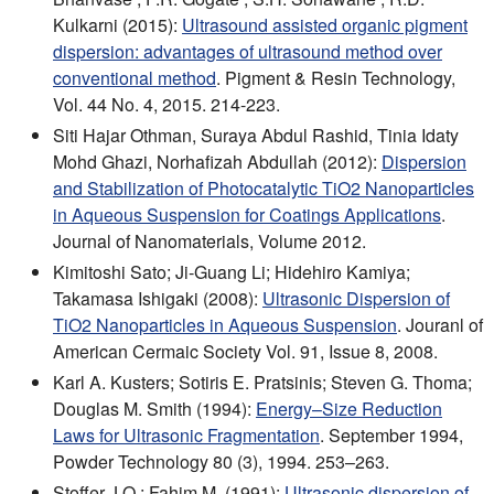
Kulkarni (2015):
Ultrasound assisted organic pigment
dispersion: advantages of ultrasound method over
conventional method
. Pigment & Resin Technology,
Vol. 44 No. 4, 2015. 214-223.
Siti Hajar Othman, Suraya Abdul Rashid, Tinia Idaty
Mohd Ghazi, Norhafizah Abdullah (2012):
Dispersion
and Stabilization of Photocatalytic TiO2 Nanoparticles
in Aqueous Suspension for Coatings Applications
.
Journal of Nanomaterials, Volume 2012.
Kimitoshi Sato; Ji‐Guang Li; Hidehiro Kamiya;
Takamasa Ishigaki (2008):
Ultrasonic Dispersion of
TiO2 Nanoparticles in Aqueous Suspension
. Jouranl of
American Cermaic Society Vol. 91, Issue 8, 2008.
Karl A. Kusters; Sotiris E. Pratsinis; Steven G. Thoma;
Douglas M. Smith (1994):
Energy–Size Reduction
Laws for Ultrasonic Fragmentation
. September 1994,
Powder Technology 80 (3), 1994. 253–263.
Stoffer J.O.; Fahim M. (1991):
Ultrasonic dispersion of