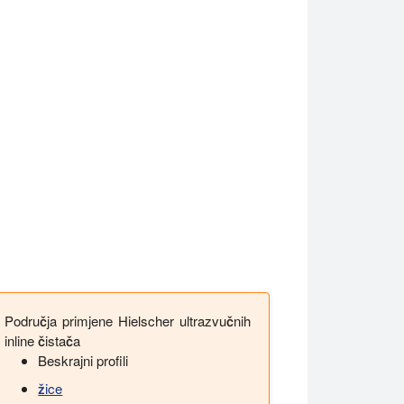
Područja primjene Hielscher ultrazvučnih
inline čistača
Beskrajni profili
žice