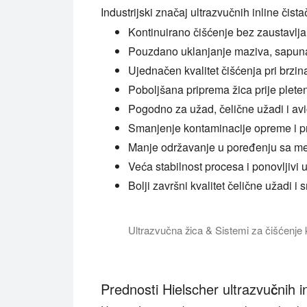
Industrijski značaj ultrazvučnih inline čist
Kontinuirano čišćenje bez zaustavlja
Pouzdano uklanjanje maziva, sapuna, 
Ujednačen kvalitet čišćenja pri brzina
Poboljšana priprema žica prije pleten
Pogodno za užad, čelične užadi i av
Smanjenje kontaminacije opreme i p
Manje održavanje u poređenju sa me
Veća stabilnost procesa i ponovljivi 
Bolji završni kvalitet čelične užadi i
Ultrazvučna žica & Sistemi za čišćenj
Ultrazvučni moduli za čišćenje žica USCM
Prednosti Hielscher ultrazvučnih in