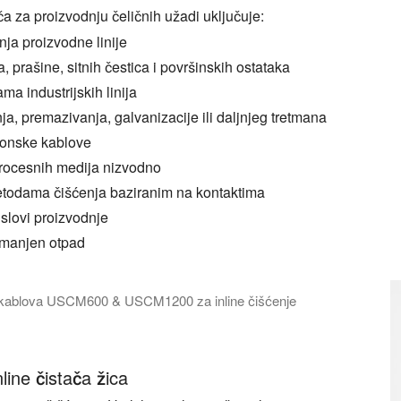
ača za proizvodnju čeličnih užadi uključuje:
nja proizvodne linije
prašine, sitnih čestica i površinskih ostataka
ma industrijskih linija
ja, premazivanja, galvanizacije ili daljnjeg tretmana
ionske kablove
rocesnih medija nizvodno
todama čišćenja baziranim na kontaktima
uslovi proizvodnje
 smanjen otpad
e kablova USCM600 & USCM1200 za inline čišćenje
600 i USCM1200 za inline čišćenje žica i kablova u proizvodnom 
line čistača žica