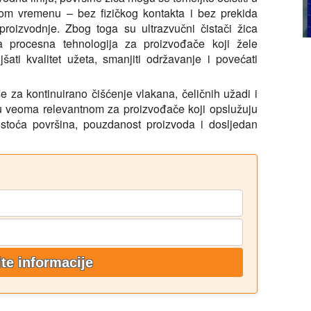
om vremenu – bez fizičkog kontakta i bez prekida
proizvodnje. Zbog toga su ultrazvučni čistači žica
a procesna tehnologija za proizvođače koji žele
jšati kvalitet užeta, smanjiti održavanje i povećati
se za kontinuirano čišćenje vlakana, čeličnih užadi i
ju veoma relevantnom za proizvođače koji opslužuju
čistoća površina, pouzdanost proizvoda i dosljedan
ite informacije