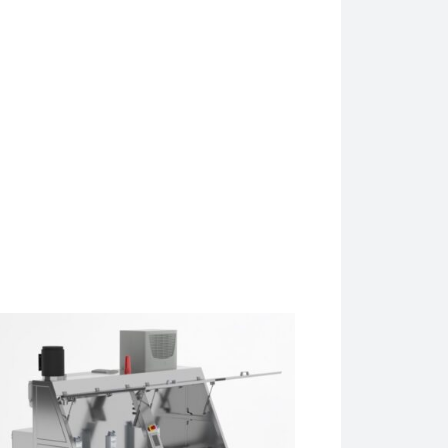
procesu. Vrlo jaka ultrazvučna kavitacija uklanja ulje, prašinu,