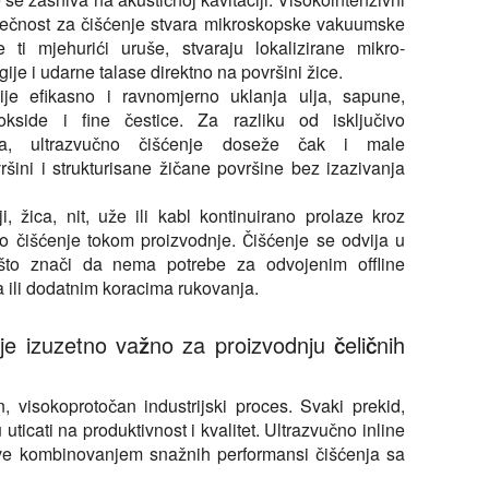
tečnost za čišćenje stvara mikroskopske vakuumske
ti mjehurići uruše, stvaraju lokalizirane mikro-
je i udarne talase direktno na površini žice.
ije efikasno i ravnomjerno uklanja ulja, sapune,
 okside i fine čestice. Za razliku od isključivo
ma, ultrazvučno čišćenje doseže čak i male
ršini i strukturisane žičane površine bez izazivanja
ji, žica, nit, uže ili kabl kontinuirano prolaze kroz
o čišćenje tokom proizvodnje. Čišćenje se odvija u
što znači da nema potrebe za odvojenim offline
 ili dodatnim koracima rukovanja.
nje izuzetno važno za proizvodnju čeličnih
, visokoprotočan industrijski proces. Svaki prekid,
uticati na produktivnost i kvalitet. Ultrazvučno inline
eve kombinovanjem snažnih performansi čišćenja sa