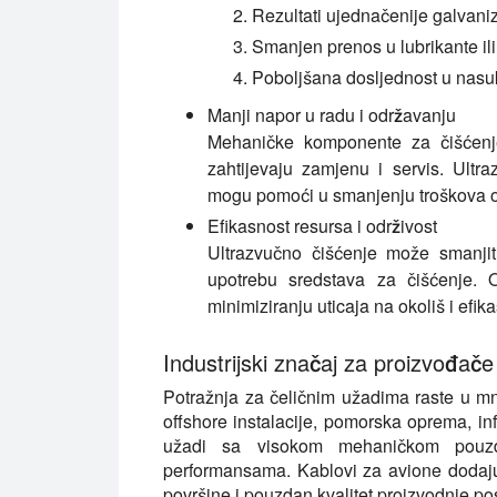
Rezultati ujednačenije galvaniza
Smanjen prenos u lubrikante il
Poboljšana dosljednost u nasu
Manji napor u radu i održavanju
Mehaničke komponente za čišćenje
zahtijevaju zamjenu i servis. Ultr
mogu pomoći u smanjenju troškova od
Efikasnost resursa i održivost
Ultrazvučno čišćenje može smanjit
upotrebu sredstava za čišćenje.
minimiziranju uticaja na okoliš i efik
Industrijski značaj za proizvođače
Potražnja za čeličnim užadima raste u mnog
offshore instalacije, pomorska oprema, infr
užadi sa visokom mehaničkom pouzda
performansama. Kablovi za avione dodaju j
površine i pouzdan kvalitet proizvodnje p