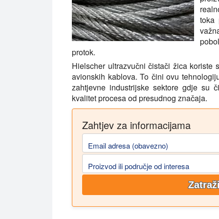
realn
toka 
važn
pobol
protok.
Hielscher ultrazvučni čistači žica koriste 
avionskih kablova. To čini ovu tehnologi
zahtjevne industrijske sektore gdje su 
kvalitet procesa od presudnog značaja.
Zahtjev za informacijama
Email adresa (obavezno)
Proizvod ili područje od interesa
Zatraž