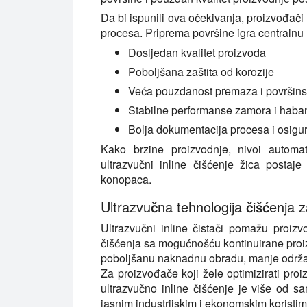
Da bi ispunili ova očekivanja, proizvođači
procesa. Priprema površine igra centralnu
Dosljedan kvalitet proizvoda
Poboljšana zaštita od korozije
Veća pouzdanost premaza i površins
Stabilne performanse zamora i haba
Bolja dokumentacija procesa i osigur
Kako brzine proizvodnje, nivoi automati
ultrazvučni inline čišćenje žica postaje
konopaca.
Ultrazvučna tehnologija čišćenja 
Ultrazvučni inline čistači pomažu proiz
čišćenja sa mogućnošću kontinuirane proizv
poboljšanu naknadnu obradu, manje održav
Za proizvođače koji žele optimizirati proi
ultrazvučno inline čišćenje je više od 
jasnim industrijskim i ekonomskim koristim