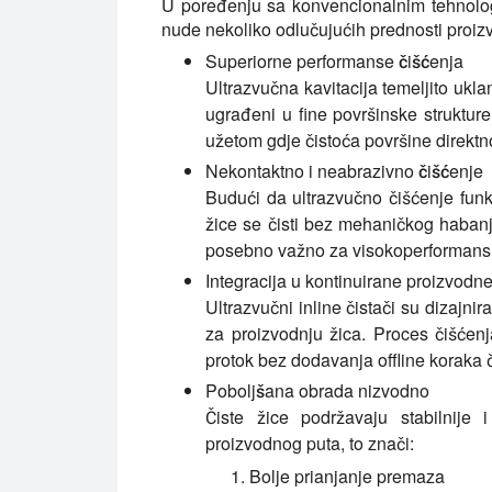
U poređenju sa konvencionalnim tehnologi
nude nekoliko odlučujućih prednosti proi
Superiorne performanse čišćenja
Ultrazvučna kavitacija temeljito ukla
ugrađeni u fine površinske struktur
užetom gdje čistoća površine direktno 
Nekontaktno i neabrazivno čišćenje
Budući da ultrazvučno čišćenje funk
žice se čisti bez mehaničkog habanj
posebno važno za visokoperformansne
Integracija u kontinuirane proizvodne 
Ultrazvučni inline čistači su dizajni
za proizvodnju žica. Proces čišćenj
protok bez dodavanja offline koraka 
Poboljšana obrada nizvodno
Čiste žice podržavaju stabilnije
proizvodnog puta, to znači:
Bolje prianjanje premaza