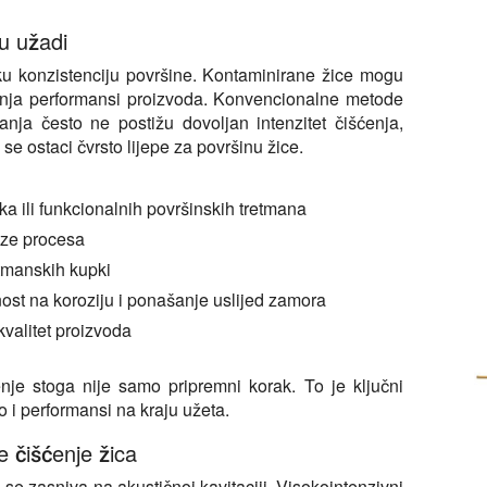
ju užadi
oku konzistenciju površine. Kontaminirane žice mogu
jenja performansi proizvoda. Konvencionalne metode
kanja često ne postižu dovoljan intenzitet čišćenja,
 se ostaci čvrsto lijepe za površinu žice.
a ili funkcionalnih površinskih tretmana
aze procesa
etmanskih kupki
rnost na koroziju i ponašanje uslijed zamora
valitet proizvoda
nje stoga nije samo pripremni korak. To je ključni
 i performansi na kraju užeta.
e čišćenje žica
se zasniva na akustičnoj kavitaciji. Visokointenzivni