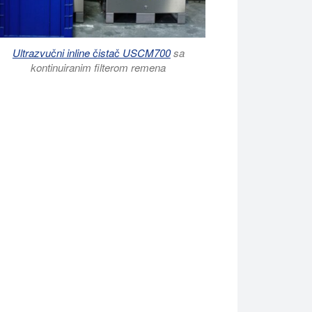
Ultrazvučni inline čistač USCM700
sa
kontinuiranim filterom remena