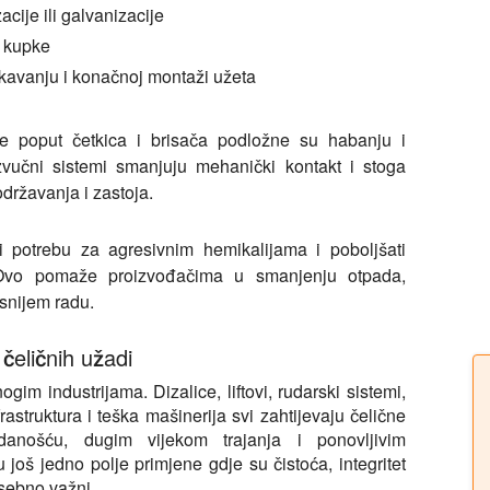
cije ili galvanizacije
i kupke
kavanju i konačnoj montaži užeta
 poput četkica i brisača podložne su habanju i
azvučni sistemi smanjuju mehanički kontakt i stoga
ržavanja i zastoja.
i potrebu za agresivnim hemikalijama i poboljšati
 Ovo pomaže proizvođačima u smanjenju otpada,
asnijem radu.
 čeličnih užadi
im industrijama. Dizalice, liftovi, rudarski sistemi,
astruktura i teška mašinerija svi zahtijevaju čelične
nošću, dugim vijekom trajanja i ponovljivim
oš jedno polje primjene gdje su čistoća, integritet
osebno važni.