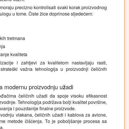
 moraju precizno kontrolisati svaki korak proizvodnog
 ulogu u tome. Čiste žice doprinose sljedećem:
kih tretmana
nja
anje kvaliteta
zacije i zahtjevi za kvalitetom nastavljaju rasti,
 strateški važna tehnologija u proizvodnji čeličnih
za modernu proizvodnju užadi
vođačima čeličnih užadi da spoje visoku efikasnost
odnje. Tehnologija podržava bolji kvalitet površine,
anja i pouzdanije finalne proizvode.
zvodnju vlakana, čeličnih užadi i kablova za avione,
same metode čišćenja. To je poboljšanje procesa sa
a.