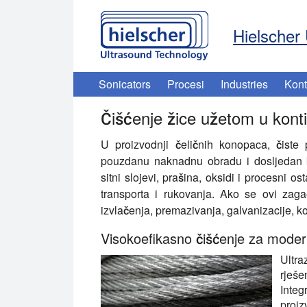
Hielscher 
Sonicators
Procesi
Industries
Kont
Čišćenje žice užetom u konti
U proizvodnji čeličnih konopaca, čiste 
pouzdanu naknadnu obradu i dosljedan kv
sitni slojevi, prašina, oksidi i procesni 
transporta i rukovanja. Ako se ovi zag
izvlačenja, premazivanja, galvanizacije, k
Visokoefikasno čišćenje za modern
Ultr
rješe
Inte
proiz