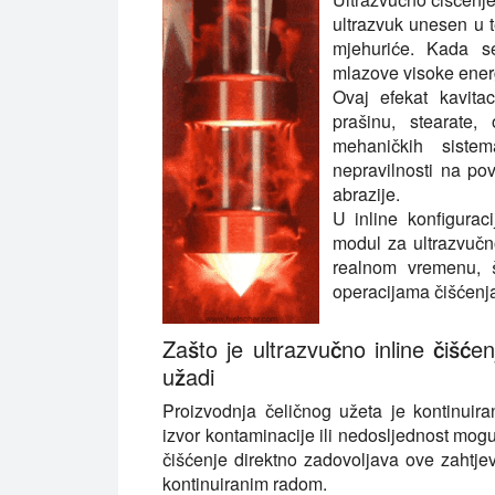
ultrazvuk unesen u 
mjehuriće. Kada se 
mlazove visoke energi
Ovaj efekat kavitac
prašinu, stearate,
mehaničkih siste
nepravilnosti na pov
abrazije.
U inline konfiguraci
modul za ultrazvučn
realnom vremenu, 
operacijama čišćenja
Zašto je ultrazvučno inline čišće
užadi
Proizvodnja čeličnog užeta je kontinuiran
izvor kontaminacije ili nedosljednost mogu 
čišćenje direktno zadovoljava ove zahtj
kontinuiranim radom.