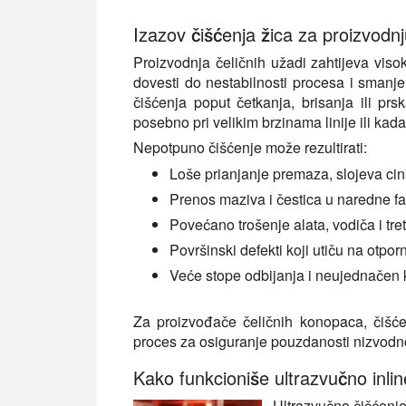
Izazov čišćenja žica za proizvodn
Proizvodnja čeličnih užadi zahtijeva vis
dovesti do nestabilnosti procesa i sman
čišćenja poput četkanja, brisanja ili prs
posebno pri velikim brzinama linije ili kada
Nepotpuno čišćenje može rezultirati:
Loše prianjanje premaza, slojeva cink
Prenos maziva i čestica u naredne f
Povećano trošenje alata, vodiča i tr
Površinski defekti koji utiču na otpo
Veće stope odbijanja i neujednačen k
Za proizvođače čeličnih konopaca, čišće
proces za osiguranje pouzdanosti nizvodno
Kako funkcioniše ultrazvučno inlin
Ultrazvučno čišćenje 