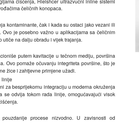
jama čišćenja, Hielshcer ultrazvučni inline sistemi
zvođačima čeličnih konopaca.
nja kontaminante, čak i kada su ostaci jako vezani ili
e. Ovo je posebno važno u aplikacijama sa čeličnim
utiče na dalju obradu i vijek trajanja.
cioniše putem kavitacije u tečnom mediju, površina
a. Ovo pomaže očuvanju integriteta površine, što je
 žice i zahtjevne primjene užadi.
linije
rani za besprijekornu integraciju u moderna okruženja
a se odvija tokom rada linije, omogućavajući visok
čišćenja.
 i pouzdanije procese nizvodno. U zavisnosti od