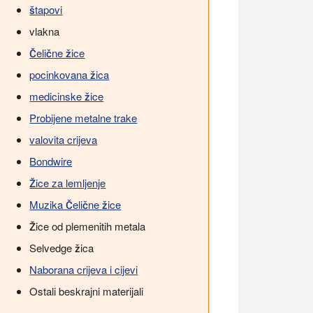
štapovi
vlakna
Čelične žice
pocinkovana žica
medicinske žice
Probijene metalne trake
valovita crijeva
Bondwire
Žice za lemljenje
Muzika Čelične žice
Žice od plemenitih metala
Selvedge žica
Naborana crijeva i cijevi
Ostali beskrajni materijali