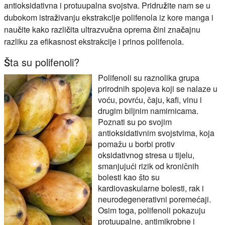
antioksidativna i protuupalna svojstva. Pridružite nam se u
dubokom istraživanju ekstrakcije polifenola iz kore manga i
naučite kako različita ultrazvučna oprema čini značajnu
razliku za efikasnost ekstrakcije i prinos polifenola.
Šta su polifenoli?
Polifenoli su raznolika grupa
prirodnih spojeva koji se nalaze u
voću, povrću, čaju, kafi, vinu i
drugim biljnim namirnicama.
Poznati su po svojim
antioksidativnim svojstvima, koja
pomažu u borbi protiv
oksidativnog stresa u tijelu,
smanjujući rizik od kroničnih
bolesti kao što su
kardiovaskularne bolesti, rak i
neurodegenerativni poremećaji.
Osim toga, polifenoli pokazuju
protuupalne, antimikrobne i