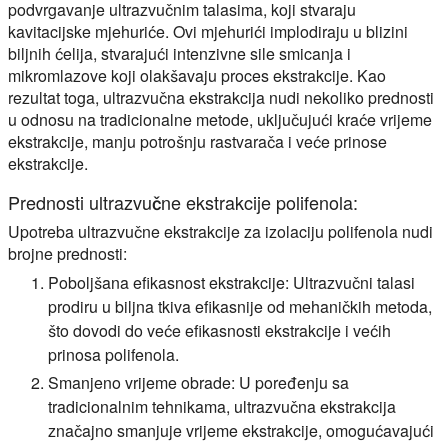
podvrgavanje ultrazvučnim talasima, koji stvaraju
kavitacijske mjehuriće. Ovi mjehurići implodiraju u blizini
biljnih ćelija, stvarajući intenzivne sile smicanja i
mikromlazove koji olakšavaju proces ekstrakcije. Kao
rezultat toga, ultrazvučna ekstrakcija nudi nekoliko prednosti
u odnosu na tradicionalne metode, uključujući kraće vrijeme
ekstrakcije, manju potrošnju rastvarača i veće prinose
ekstrakcije.
Prednosti ultrazvučne ekstrakcije polifenola:
Upotreba ultrazvučne ekstrakcije za izolaciju polifenola nudi
brojne prednosti:
Poboljšana efikasnost ekstrakcije: Ultrazvučni talasi
prodiru u biljna tkiva efikasnije od mehaničkih metoda,
što dovodi do veće efikasnosti ekstrakcije i većih
prinosa polifenola.
Smanjeno vrijeme obrade: U poređenju sa
tradicionalnim tehnikama, ultrazvučna ekstrakcija
značajno smanjuje vrijeme ekstrakcije, omogućavajući