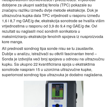
dobijene za ukupni sadržaj fenola (TPC) pokazale su
značajnu razliku između dvije metode ekstrakcije. Dok je
ultrazvučna kupka dala TPC vrijednosti u rasponu između
1,6 i 8,7 mg GAE/g dw, ekstrakcija sonotrode se hvalila višim
vrijednostima u rasponu od 3,9 do 9,4 mg GAE/g dw. Ovi
rezultati su naglasili moć sondnih sonikatora u
maksimiziranju ekstrakcije fenolnih spojeva iz nusproizvoda
kore manga.
Ali prednosti sondnog tipa sonde nisu se tu zaustavile.
Dublje u analizu, istraživači su otkrili fascinantan trend –
Sonda je izdvojila veći broj spojeva u odnosu na ultrazvučnu
kupku. Sa ukupno 22 kvantificirana spoja u ekstraktima
sonotrode naspram 15 u uzorcima ultrazvučne kupke,
superiornost sondnog tipa ultrazvuka je dodatno naglašena.