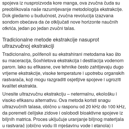
spojeva iz nusproizvoda kore manga, ova zvučna čuda su
preoblikovala naše razumijevanje metodologija ekstrakcije.
Dok gledamo u budućnost, zvučna revolucija izazvana
sondom obećava da će otključati nove horizonte naučnih
otkrića, jedan po jedan zvučni talas.
Tradicionalne metode ekstrakcije nasuprot
ultrazvučnoj ekstrakciji
Tradicionalno, polifenoli su ekstrahirani metodama kao što
su maceracija, Soxhletova ekstrakcija i destilacija vodenom
parom. Iako su efikasne, ove tehnike često zahtijevaju dugo
vrijeme ekstrakcije, visoke temperature i upotrebu organskih
rastvarača, koji mogu razgraditi osjetljive spojeve i ugroziti
kvalitet ekstrakta.
Unesite ultrazvučnu ekstrakciju – netermalnu, ekološku i
visoko efikasnu alternativu. Ova metoda koristi snagu
ultrazvučnih talasa, obično u rasponu od 20 kHz do 100 kHz,
da poremeti ćelijske zidove i oslobodi bioaktivne spojeve iz
biljnih matrica. Proces uključuje uranjanje biljnog materijala
u rastvarač (obično vodu ili mješavinu vode i etanola) i