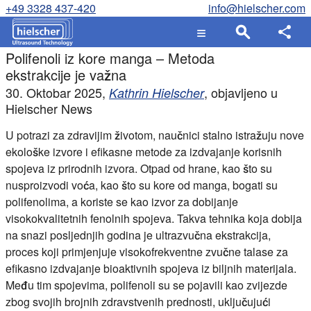
+49 3328 437-420
info@hielscher.com
Polifenoli iz kore manga – Metoda
ekstrakcije je važna
30. Oktobar 2025
,
, objavljeno u
Kathrin Hielscher
Hielscher News
U potrazi za zdravijim životom, naučnici stalno istražuju nove
ekološke izvore i efikasne metode za izdvajanje korisnih
spojeva iz prirodnih izvora. Otpad od hrane, kao što su
nusproizvodi voća, kao što su kore od manga, bogati su
polifenolima, a koriste se kao izvor za dobijanje
visokokvalitetnih fenolnih spojeva. Takva tehnika koja dobija
na snazi posljednjih godina je ultrazvučna ekstrakcija,
proces koji primjenjuje visokofrekventne zvučne talase za
efikasno izdvajanje bioaktivnih spojeva iz biljnih materijala.
Među tim spojevima, polifenoli su se pojavili kao zvijezde
zbog svojih brojnih zdravstvenih prednosti, uključujući