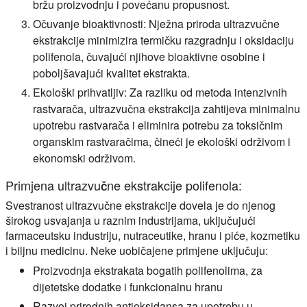
bržu proizvodnju i povećanu propusnost.
Očuvanje bioaktivnosti: Nježna priroda ultrazvučne
ekstrakcije minimizira termičku razgradnju i oksidaciju
polifenola, čuvajući njihove bioaktivne osobine i
poboljšavajući kvalitet ekstrakta.
Ekološki prihvatljiv: Za razliku od metoda intenzivnih
rastvarača, ultrazvučna ekstrakcija zahtijeva minimalnu
upotrebu rastvarača i eliminira potrebu za toksičnim
organskim rastvaračima, čineći je ekološki održivom i
ekonomski održivom.
Primjena ultrazvučne ekstrakcije polifenola:
Svestranost ultrazvučne ekstrakcije dovela je do njenog
širokog usvajanja u raznim industrijama, uključujući
farmaceutsku industriju, nutraceutike, hranu i piće, kozmetiku
i biljnu medicinu. Neke uobičajene primjene uključuju:
Proizvodnja ekstrakata bogatih polifenolima, za
dijetetske dodatke i funkcionalnu hranu
Razvoj prirodnih antioksidansa za upotrebu u