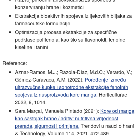
konzerviranju hrane i kozmetici
Ekstrakcija bioaktivnih spojeva iz ljekovitih biljaka za
farmaceutske formulacije
Optimizacija procesa ekstrakcije za specifične
podklase polifenola, kao što su flavonoidi, fenolne
kiseline i tanini
Reference:
Aznar-Ramos, M.J.; Razola-Díaz, M.d.C.; Verardo, V.;
Gómez-Caravaca, A.M. (2022):
Poređenje između
ultrazvučne kupke i sonotrodne ekstrakcije fenolnih
spojeva iz nusproizvoda kore manga.
Horticulturae
2022, 8, 1014.
Sara Marçal, Manuela Pintado (2021):
Kore od manga
kao sastojak hrane / aditiv: nutritivna vrijednost,
prerada, sigurnost i primjena.
Trendovi u nauci o hrani
& Technology, Volume 114, 2021. 472-489.