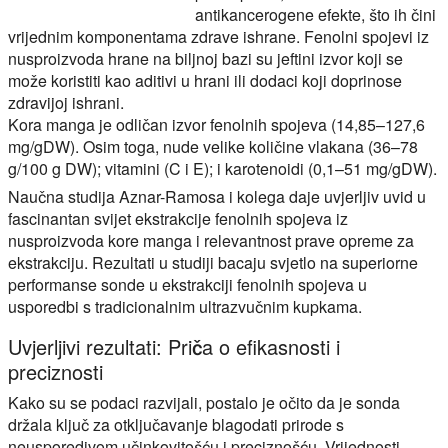
antikancerogene efekte, što ih čini
vrijednim komponentama zdrave ishrane. Fenolni spojevi iz
nusproizvoda hrane na biljnoj bazi su jeftini izvor koji se
može koristiti kao aditivi u hrani ili dodaci koji doprinose
zdravijoj ishrani.
Kora manga je odličan izvor fenolnih spojeva (14,85–127,6
mg/gDW). Osim toga, nude velike količine vlakana (36–78
g/100 g DW); vitamini (C i E); i karotenoidi (0,1–51 mg/gDW).
Naučna studija Aznar-Ramosa i kolega daje uvjerljiv uvid u
fascinantan svijet ekstrakcije fenolnih spojeva iz
nusproizvoda kore manga i relevantnost prave opreme za
ekstrakciju. Rezultati u studiji bacaju svjetlo na superiorne
performanse sonde u ekstrakciji fenolnih spojeva u
usporedbi s tradicionalnim ultrazvučnim kupkama.
Uvjerljivi rezultati: Priča o efikasnosti i
preciznosti
Kako su se podaci razvijali, postalo je očito da je sonda
držala ključ za otključavanje blagodati prirode s
neusporedivom učinkovitošću i preciznošću. Vrijednosti