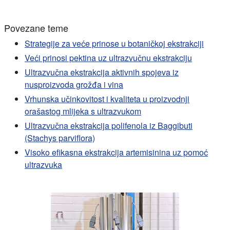
Povezane teme
Strategije za veće prinose u botaničkoj ekstrakciji
Veći prinosi pektina uz ultrazvučnu ekstrakciju
Ultrazvučna ekstrakcija aktivnih spojeva iz
nusproizvoda grožđa i vina
Vrhunska učinkovitost i kvaliteta u proizvodnji
orašastog mlijeka s ultrazvukom
Ultrazvučna ekstrakcija polifenola iz Baggibuti
(Stachys parviflora)
Visoko efikasna ekstrakcija artemisinina uz pomoć
ultrazvuka