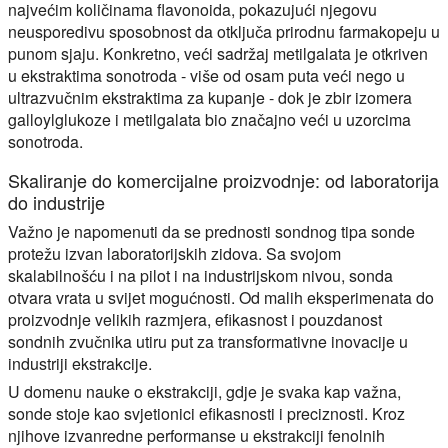
najvećim količinama flavonoida, pokazujući njegovu
neusporedivu sposobnost da otključa prirodnu farmakopeju u
punom sjaju. Konkretno, veći sadržaj metilgalata je otkriven
u ekstraktima sonotroda - više od osam puta veći nego u
ultrazvučnim ekstraktima za kupanje - dok je zbir izomera
galloylglukoze i metilgalata bio značajno veći u uzorcima
sonotroda.
Skaliranje do komercijalne proizvodnje: od laboratorija
do industrije
Važno je napomenuti da se prednosti sondnog tipa sonde
protežu izvan laboratorijskih zidova. Sa svojom
skalabilnošću i na pilot i na industrijskom nivou, sonda
otvara vrata u svijet mogućnosti. Od malih eksperimenata do
proizvodnje velikih razmjera, efikasnost i pouzdanost
sondnih zvučnika utiru put za transformativne inovacije u
industriji ekstrakcije.
U domenu nauke o ekstrakciji, gdje je svaka kap važna,
sonde stoje kao svjetionici efikasnosti i preciznosti. Kroz
njihove izvanredne performanse u ekstrakciji fenolnih