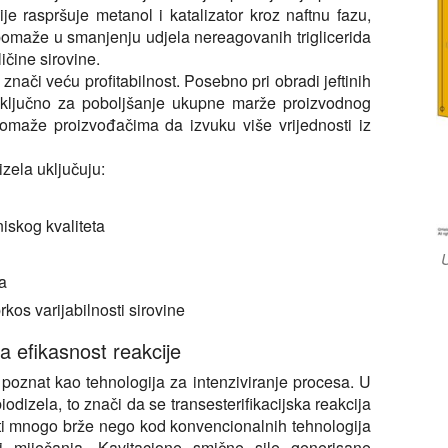
je raspršuje metanol i katalizator kroz naftnu fazu,
omaže u smanjenju udjela nereagovanih triglicerida
ičine sirovine.
nači veću profitabilnost. Posebno pri obradi jeftinih
e ključno za poboljšanje ukupne marže proizvodnog
 pomaže proizvođačima da izvuku više vrijednosti iz
zela uključuju:
iskog kvaliteta
U
a
rkos varijabilnosti sirovine
na efikasnost reakcije
 poznat kao tehnologija za intenziviranje procesa. U
iodizela, to znači da se transesterifikacijska reakcija
ti mnogo brže nego kod konvencionalnih tehnologija
li miješanja. Kavitacione smične sile generisane