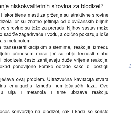
e niskokvalitetnih sirovina za biodizel?
 i iskorištene masti za prženje su atraktivne sirovine
izela jer su znatno jeftinija od djevičanskih biljnih
ove sirovine su teže za preradu. Njihov sastav može
sto sadrže zagađivače i vodu, a obično pokazuju loše
a s metanolom.
transesterifikacijskim sistemima, reakcija između
ljnim prenosom mase jer su obje tečnosti slabo
i biodizela često zahtijevaju duže vrijeme reakcije,
1
nekad ponovljene korake obrade kako bi postigli
rješava ovaj problem. Ultrazvučna kavitacija stvara
 finu emulgaciju između nemiješajućih faza. Ovo
đu ulja i metanola i time ubrzava reakciju
proces konverzije na biodizel, čak i kada se koriste