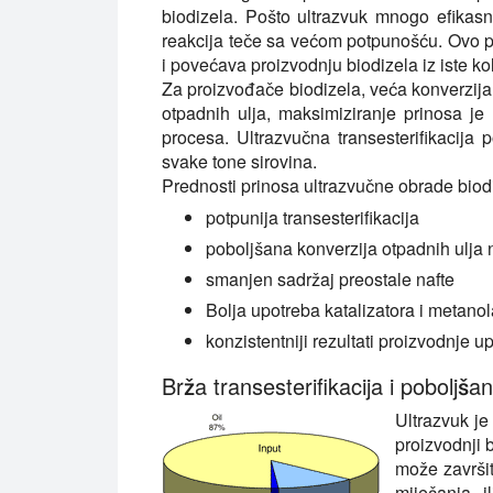
biodizela. Pošto ultrazvuk mnogo efikasni
reakcija teče sa većom potpunošću. Ovo p
i povećava proizvodnju biodizela iz iste kol
Za proizvođače biodizela, veća konverzija z
otpadnih ulja, maksimiziranje prinosa j
procesa. Ultrazvučna transesterifikacija
svake tone sirovina.
Prednosti prinosa ultrazvučne obrade biodi
potpunija transesterifikacija
poboljšana konverzija otpadnih ulja n
smanjen sadržaj preostale nafte
Bolja upotreba katalizatora i metanol
konzistentniji rezultati proizvodnje up
Brža transesterifikacija i poboljša
Ultrazvuk je
proizvodnji b
može završi
miješanja i