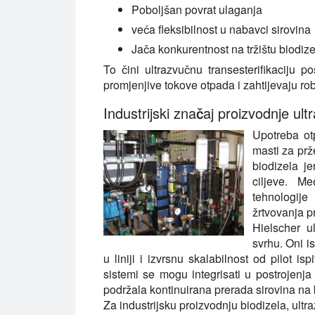
Poboljšan povrat ulaganja
veća fleksibilnost u nabavci sirovina
Jača konkurentnost na tržištu biodize
To čini ultrazvučnu transesterifikaciju
promjenjive tokove otpada i zahtijevaju ro
Industrijski značaj proizvodnje ul
Upotreba ot
masti za prž
biodizela j
ciljeve. Me
tehnologije
žrtvovanja pr
Hielscher u
svrhu. Oni i
u liniji i izvrsnu skalabilnost od pilot is
sistemi se mogu integrisati u postrojenja 
podržala kontinuirana prerada sirovina na
Za industrijsku proizvodnju biodizela, ult