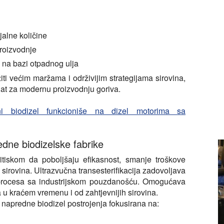
jalne količine
roizvodnje
 na bazi otpadnog ulja
iti većim maržama i održivijim strategijama sirovina,
alat za modernu proizvodnju goriva.
eni biodizel funkcioniše na dizel motorima sa
edne biodizelske fabrike
itiskom da poboljšaju efikasnost, smanje troškove
sirovina. Ultrazvučna transesterifikacija zadovoljava
e procesa sa industrijskom pouzdanošću. Omogućava
 u kraćem vremenu i od zahtjevnijih sirovina.
 napredne biodizel postrojenja fokusirana na: