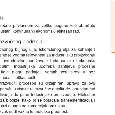
la
 posebno privlačnom za velike pogone koji obrađuju
bustan, kontinuiran i ekonomski efikasan rad.
trazvučnog biodizela
padnog biljnog ulja, iskorištenog ulja za kuhanje i
enje je veoma relevantna za industrijsku proizvodnju
er ove sirovine podržavaju i ekonomske i ekološke
đutim, industrijska upotreba zahtijeva procesne
 koje mogu podnijeti varijabilnost sirovina bez
inosa ili efikasnosti.
ltrazvučni procesori su dizajnirani upravo za ovu
sporučuju visoke ultrazvučne amplitude, pouzdan rad
pitivanja do pune industrijske proizvodnje. Hielscher
za biodizel kako bi se pojačala transesterifikacija i
 bazi otpada na komercijalnom nivou.
razvuk nudi važnu tehnološku prednost: