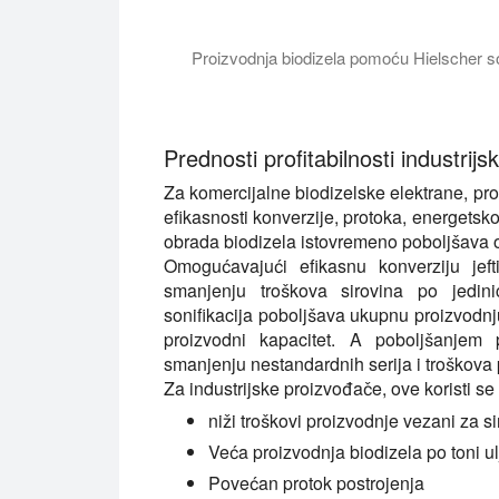
Proizvodnja biodizela pomoću Hielscher so
U ovom video tutorijalu uvodimo vas u nau
Prednosti profitabilnosti industrij
Za komercijalne biodizelske elektrane, prof
efikasnosti konverzije, protoka, energetsk
obrada biodizela istovremeno poboljšava o
Omogućavajući efikasnu konverziju jeft
smanjenju troškova sirovina po jedini
sonifikacija poboljšava ukupnu proizvodn
proizvodni kapacitet. A poboljšanjem
smanjenju nestandardnih serija i troškova 
Za industrijske proizvođače, ove koristi s
niži troškovi proizvodnje vezani za s
Veća proizvodnja biodizela po toni ulj
Povećan protok postrojenja