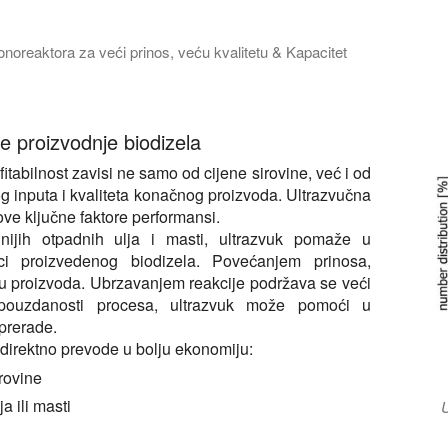
noreaktora za veći prinos, veću kvalitetu & Kapacitet
ku o tome kako ultrazvučni biodizel reaktori značajno poboljšavaj
ske proizvodnje biodizela
itabilnost zavisi ne samo od cijene sirovine, već i od
og inputa i kvaliteta konačnog proizvoda. Ultrazvučna
ve ključne faktore performansi.
inijih otpadnih ulja i masti, ultrazvuk pomaže u
ci proizvedenog biodizela. Povećanjem prinosa,
ju proizvoda. Ubrzavanjem reakcije podržava se veći
 pouzdanosti procesa, ultrazvuk može pomoći u
prerade.
e direktno prevode u bolju ekonomiju:
irovine
a ili masti