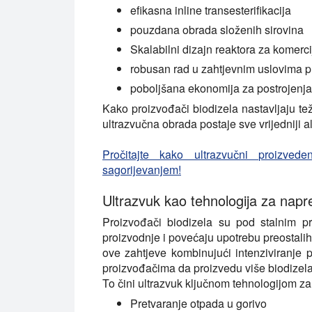
efikasna inline transesterifikacija
pouzdana obrada složenih sirovina
Skalabilni dizajn reaktora za komerci
robusan rad u zahtjevnim uslovima p
poboljšana ekonomija za postrojenja
Kako proizvođači biodizela nastavljaju tež
ultrazvučna obrada postaje sve vrijedniji 
Pročitajte kako ultrazvučni proizved
sagorijevanjem!
Ultrazvuk kao tehnologija za napr
Proizvođači biodizela su pod stalnim pr
proizvodnje i povećaju upotrebu preostalih 
ove zahtjeve kombinujući intenziviranj
proizvođačima da proizvedu više biodizela
To čini ultrazvuk ključnom tehnologijom za
Pretvaranje otpada u gorivo