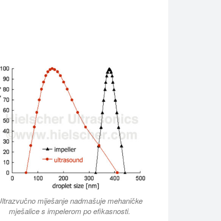
u proizvodnju biodizela. Hielscher ultrazvučni biodizel reaktori 
Ultrazvučno miješanje nadmašuje mehaničke
mješalice s impelerom po efikasnosti.