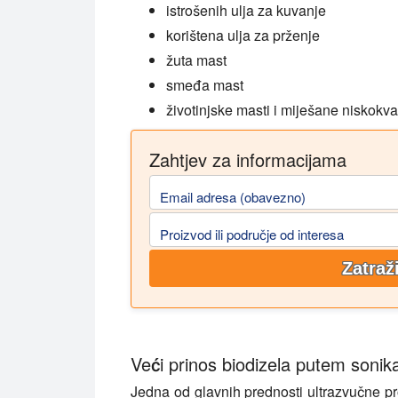
istrošenih ulja za kuvanje
korištena ulja za prženje
žuta mast
smeđa mast
životinjske masti i miješane niskokval
Zahtjev za informacijama
Email adresa (obavezno)
Proizvod ili područje od interesa
Zatraž
Veći prinos biodizela putem sonika
Jedna od glavnih prednosti ultrazvučne pr