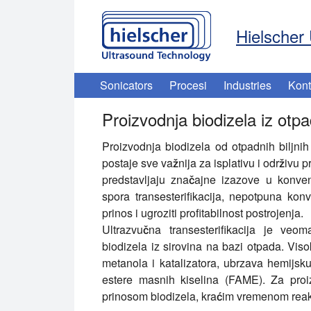
Hielscher 
Sonicators
Procesi
Industries
Kont
Proizvodnja biodizela iz otp
Proizvodnja biodizela od otpadnih biljnih
postaje sve važnija za isplativu i održivu 
predstavljaju značajne izazove u konven
spora transesterifikacija, nepotpuna konve
prinos i ugroziti profitabilnost postrojenja.
Ultrazvučna transesterifikacija je veo
biodizela iz sirovina na bazi otpada. Vis
metanola i katalizatora, ubrzava hemijsku 
estere masnih kiselina (FAME). Za proiz
prinosom biodizela, kraćim vremenom rea