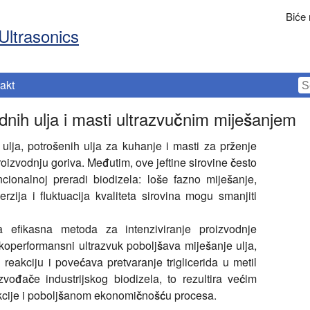
Biće
Ultrasonics
akt
adnih ulja i masti ultrazvučnim miješanjem
 ulja, potrošenih ulja za kuhanje i masti za prženje
proizvodnju goriva. Međutim, ove jeftine sirovine često
cionalnoj preradi biodizela: loše fazno miješanje,
rzija i fluktuacija kvaliteta sirovina mogu smanjiti
ma efikasna metoda za intenziviranje proizvodnje
okoperformansni ultrazvuk poboljšava miješanje ulja,
reakciju i povećava pretvaranje triglicerida u metil
vođače industrijskog biodizela, to rezultira većim
kcije i poboljšanom ekonomičnošću procesa.