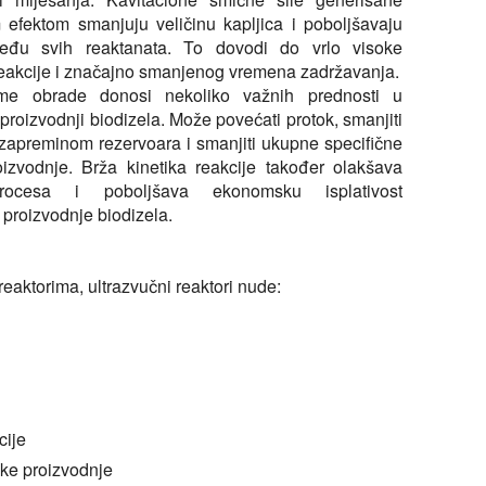
m efektom smanjuju veličinu kapljica i poboljšavaju
među svih reaktanata. To dovodi do vrlo visoke
reakcije i značajno smanjenog vremena zadržavanja.
eme obrade donosi nekoliko važnih prednosti u
j proizvodnji biodizela. Može povećati protok, smanjiti
 zapreminom rezervoara i smanjiti ukupne specifične
oizvodnje. Brža kinetika reakcije također olakšava
procesa i poboljšava ekonomsku isplativost
 proizvodnje biodizela.
eaktorima, ultrazvučni reaktori nude:
cije
ske proizvodnje