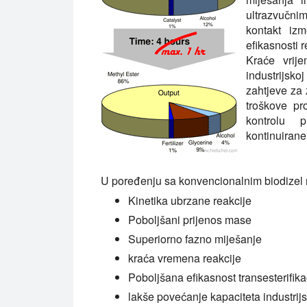
ultrazvučni
kontakt iz
efikasnosti 
Kraće vrij
industrijsko
zahtjeve za
troškove pr
kontrolu 
kontinuirane
U poređenju sa konvencionalnim biodizel r
Kinetika ubrzane reakcije
Poboljšani prijenos mase
Superiorno fazno miješanje
kraća vremena reakcije
Poboljšana efikasnost transesterifika
lakše povećanje kapaciteta industrij