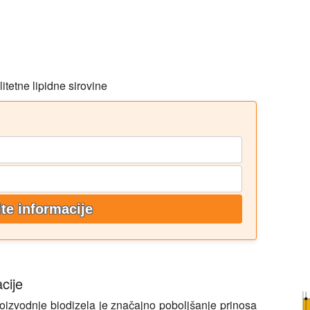
itetne lipidne sirovine
ite informacije
cije
oizvodnje biodizela je značajno poboljšanje prinosa