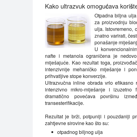
Kako ultrazvuk omogućava korištenj
Otpadna biljna ulja
za proizvodnju biod
ulja. Istovremeno, 
znatno varirati, če
ponašanje miješanj
U konvencionalnim 
nafte i metanola ograničena je nedovo
miješajuće. Kao rezultat toga, proizvođač
intenzivnije mehaničko miješanje i po
prihvatljive stope konverzije.
Ultrazvučna inline obrada vrlo efikasno 
intenzivno mikro-miješanje i izuzetno
dramatično povećava površinu izme
transesterifikacije.
Rezultat je brži, potpuniji i pouzdaniji 
zahtjevne sirovine kao što su:
otpadnog biljnog ulja