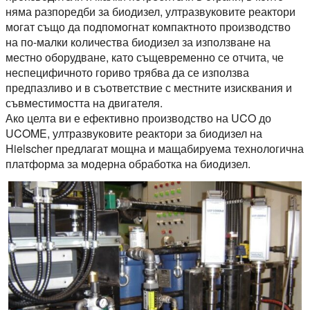
няма разпоредби за биодизел, ултразвуковите реактори
могат също да подпомогнат компактното производство
на по-малки количества биодизел за използване на
местно оборудване, като същевременно се отчита, че
неспецифичното гориво трябва да се използва
предпазливо и в съответствие с местните изисквания и
съвместимостта на двигателя.
Ако целта ви е ефективно производство на UCO до
UCOME, ултразвуковите реактори за биодизел на
Hielscher предлагат мощна и мащабируема технологична
платформа за модерна обработка на биодизел.