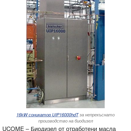
16kW соникатор UIP16000hdT
за непрекъснато
производство на биодизел
UCOME – Биодизел от отработени масла