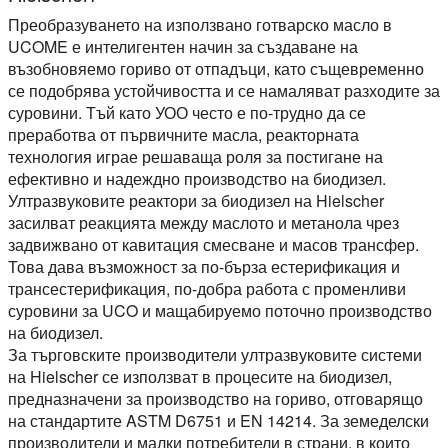
Преобразуването на използвано готварско масло в
UCOME е интелигентен начин за създаване на
възобновяемо гориво от отпадъци, като същевременно
се подобрява устойчивостта и се намаляват разходите за
суровини. Тъй като УОО често е по-трудно да се
преработва от първичните масла, реакторната
технология играе решаваща роля за постигане на
ефективно и надеждно производство на биодизел.
Ултразвуковите реактори за биодизел на Hielscher
засилват реакцията между маслото и метанола чрез
задвижвано от кавитация смесване и масов трансфер.
Това дава възможност за по-бърза естерификация и
трансестерификация, по-добра работа с променливи
суровини за UCO и мащабируемо поточно производство
на биодизел.
За търговските производители ултразвуковите системи
на Hielscher се използват в процесите на биодизел,
предназначени за производство на гориво, отговарящо
на стандартите ASTM D6751 и EN 14214. За земеделски
производители и малки потребители в страни, в които