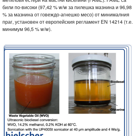
били по-високи (97,42 % w/w за пилешка мазнина и 96,98
% за мазнина от говеждо-агнешко месо) от минималния
праг, установен от европейския регламент EN 14214 (т.е.
минимум 96,5 % w/w).