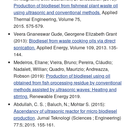
Production of biodiesel from fishmeal plant waste oil
using ultrasonic and conventional methods.
Applied
Thermal Engineering, Volume 75,
2015. 575-579.
Veera Gnaneswar Gude, Georgene Elizabeth Grant
(2013):
Biodiesel from waste cooking oils via direct
sonication.
Applied Energy, Volume 109, 2013. 135-
144.
Medeiros, Eliane; Vieira, Bruno; Pereira, Cláudio;
Nadaleti, Willian; Quadro, Maurizio; Andreazza,
Robson (2019):
Production of biodiesel using oil
obtained from fish processing residue by conventional
methods assisted by ultrasonic waves: Heating and
stirring.
Renewable Energy 2019.
Abdullah, C. S. ; Baluch, N.; Mohtar S. (2015):
Ascendancy of ultrasonic reactor for micro biodiesel
production
. Jurnal Teknologi (Sciences ; Engineering)
77:5; 2015. 155-161.