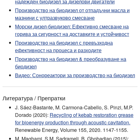
надежден биодизел за дизелови двигатели
Производство на биодизел от отпадъчни масла и
мазнини с ултразвуково смесване
Морски дизел-биодизел: Ефективно смесване на
горива за сигурност на доставките и устойчивост
Производство на биодизел с превъзходна
ефективност на процеса и разходите
Производство на биодизел & преобразуване на
биодизел
Видео: Сонореактори за производство на биодизел
Литература / Препратки
J. Sáez-Bastante, M. Carmona-Cabello, S. Pinzi, M.P.
Dorado (2020):
Recycling of kebab restoration grease
for bioenergy production through acoustic cavitation.
Renewable Energy, Volume 155, 2020. 1147-1155.
M. Maghami, S.M. Sadrameli, B. Ghobadian (2015):