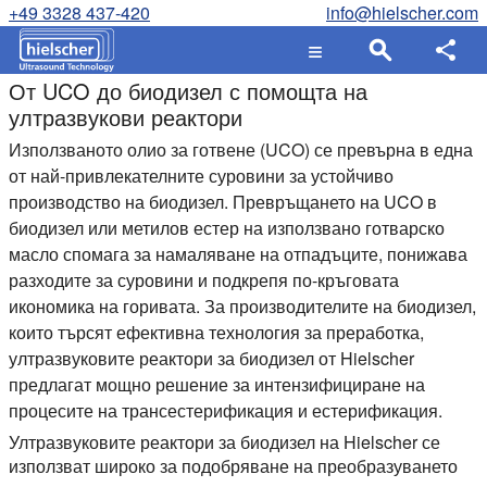
+49 3328 437-420
info@hielscher.com
От UCO до биодизел с помощта на
ултразвукови реактори
Използваното олио за готвене (UCO) се превърна в една
от най-привлекателните суровини за устойчиво
производство на биодизел. Превръщането на UCO в
биодизел или метилов естер на използвано готварско
масло спомага за намаляване на отпадъците, понижава
разходите за суровини и подкрепя по-кръговата
икономика на горивата. За производителите на биодизел,
които търсят ефективна технология за преработка,
ултразвуковите реактори за биодизел от Hielscher
предлагат мощно решение за интензифициране на
процесите на трансестерификация и естерификация.
Ултразвуковите реактори за биодизел на Hielscher се
използват широко за подобряване на преобразуването