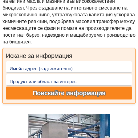
на евтини масла и мазнини във висококачествен
биодизел. Чрез създаване на интензивно смесване на
микроскопично ниво, ултразвуковата кавитация ускорява
химичните реакции, подобрява масовия трансфер между
несмесващите се фази и помага на производителите да
постигнат бързо, надеждно и мащабируемо производство
на биодизел.
Искане за информация
Имейл адрес (задължително)
Продукт или област на интерес
Поискайте информация