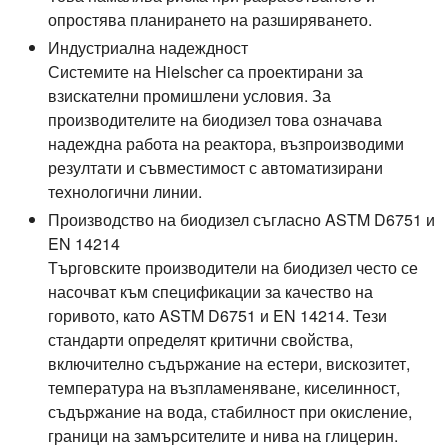
опростява планирането на разширяването.
Индустриална надеждност
Системите на Hielscher са проектирани за
взискателни промишлени условия. За
производителите на биодизел това означава
надеждна работа на реактора, възпроизводими
резултати и съвместимост с автоматизирани
технологични линии.
Производство на биодизел съгласно ASTM D6751 и
EN 14214
Търговските производители на биодизел често се
насочват към спецификации за качество на
горивото, като ASTM D6751 и EN 14214. Тези
стандарти определят критични свойства,
включително съдържание на естери, вискозитет,
температура на възпламеняване, киселинност,
съдържание на вода, стабилност при окисление,
граници на замърсителите и нива на глицерин.