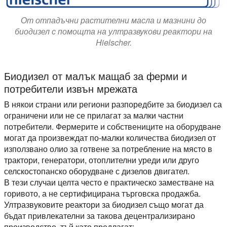
От отпадъчни растителни масла и мазнини до
биодизел с помощта на ултразвукови реактори на
Hielscher.
Биодизел от малък мащаб за ферми и
потребители извън мрежата
В някои страни или региони разпоредбите за биодизел са
ограничени или не се прилагат за малки частни
потребители. Фермерите и собствениците на оборудване
могат да произвеждат по-малки количества биодизел от
използвано олио за готвене за потребление на място в
трактори, генератори, отоплителни уреди или друго
селскостопанско оборудване с дизелов двигател.
В тези случаи целта често е практическо заместване на
горивото, а не сертифицирана търговска продажба.
Ултразвуковите реактори за биодизел също могат да
бъдат привлекателни за такова децентрализирано
производство, тъй като предлагат: