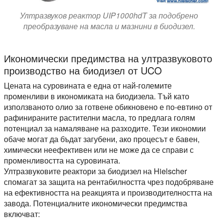
Ултразвуков реактор UIP1000hdT за подобрено
преобразуване на масла и мазнини в биодизел.
Икономически предимства на ултразвуковото
производство на биодизел от UCO
Цената на суровината е една от най-големите
променливи в икономиката на биодизела. Тъй като
използваното олио за готвене обикновено е по-евтино от
рафинираните растителни масла, то предлага голям
потенциал за намаляване на разходите. Тези икономии
обаче могат да бъдат загубени, ако процесът е бавен,
химически неефективен или не може да се справи с
променливостта на суровината.
Ултразвуковите реактори за биодизел на Hielscher
спомагат за защита на рентабилността чрез подобряване
на ефективността на реакцията и производителността на
завода. Потенциалните икономически предимства
включват: