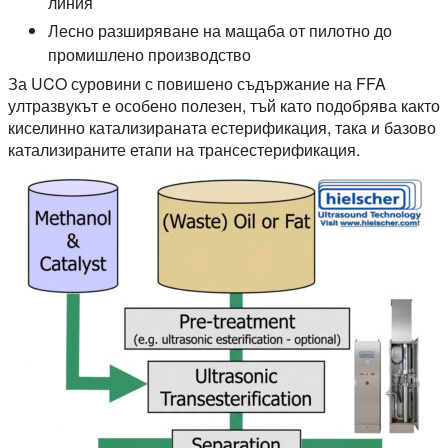
линия
Лесно разширяване на мащаба от пилотно до
промишлено производство
За UCO суровини с повишено съдържание на FFA
ултразвукът е особено полезен, тъй като подобрява както
киселинно катализираната естерификация, така и базово
катализираните етапи на трансестерификация.