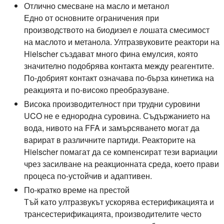
Отлично смесване на масло и метанол
Едно от основните ограничения при
производството на биодизел е лошата смесимост
на маслото и метанола. Ултразвуковите реактори на
Hielscher създават много фина емулсия, която
значително подобрява контакта между реагентите.
По-добрият контакт означава по-бърза кинетика на
реакцията и по-високо преобразуване.
Висока производителност при трудни суровини
UCO не е еднородна суровина. Съдържанието на
вода, нивото на FFA и замърсяването могат да
варират в различните партиди. Реакторите на
Hielscher помагат да се компенсират тези вариации
чрез засилване на реакционната среда, което прави
процеса по-устойчив и адаптивен.
По-кратко време на престой
Тъй като ултразвукът ускорява естерификацията и
трансестерификацията, производителите често