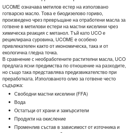
UCOME означава метилов естер на използвано
готварско масло. Това е биодизелово гориво,
произведено чрез превръщане на отработени масла за
готвене в метилови естери на мастни киселини чрез
химическа реакция с метанол. Тъй като UCO е
рециклирана суровина, UCOME е особено
привлекателен както от икономическа, така и от
екологична гледна точка.
В сравнение с необработените растителни масла, UCO
предлага ясни предимства по отношение на разходите,
но също така представлява предизвикателство при
преработката. Използваното олио за готвене често
съдържа:
Свободни мастни киселини (FFA)
Вода
Остатъци от храни и замърсители
Продукти на окисление
Променлив състав в зависимост от източника и