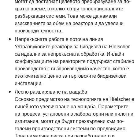
могат да постигнат целевото преобразуване за по-
кратко време, отколкото при конвенционалните
разбъркващи системи. Това може да намали
изискванията за обем на реактора и да увеличи
производителността.
Непрекъсната работа в поточна линия
Ултразвуковите реактори за биодизел на Hielscher
са идеални за непрекъсната обработка. Инлайн
конфигурациите на реакторите поддържат стабилно
производство с възпроизводимо качество, което е
изключително ценно за търговските биодизелови
инсталации.
Лесно разширяване на мащаба
Основно предимство на технологията на Hielscher е
линейното увеличаване на мащаба. Параметрите
на процеса, установени в лабораторни или пилотни
изпитания, могат да бъдат прехвърлени към по-
големи производствени системи по-предвидимо.
Това намалява риска при разработването и