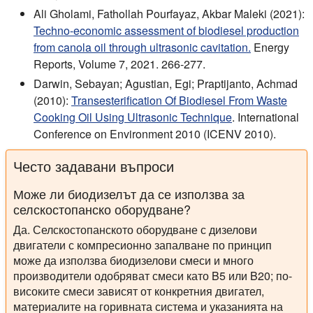
Ali Gholami, Fathollah Pourfayaz, Akbar Maleki (2021):
Techno-economic assessment of biodiesel production
from canola oil through ultrasonic cavitation.
Energy
Reports, Volume 7, 2021. 266-277.
Darwin, Sebayan; Agustian, Egi; Praptijanto, Achmad
(2010):
Transesterification Of Biodiesel From Waste
Cooking Oil Using Ultrasonic Technique
. International
Conference on Environment 2010 (ICENV 2010).
Често задавани въпроси
Може ли биодизелът да се използва за
селскостопанско оборудване?
Да. Селскостопанското оборудване с дизелови
двигатели с компресионно запалване по принцип
може да използва биодизелови смеси и много
производители одобряват смеси като B5 или B20; по-
високите смеси зависят от конкретния двигател,
материалите на горивната система и указанията на