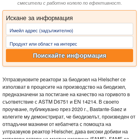
смесители с работно колело по ефективност.
Искане за информация
Имейл адрес (задължително)
Продукт или област на интерес
Поискайте информация
Ултразвуковите реактори за биодизел на Hielscher се
използват в процесите на производство на биодизел,
предназначени за постигане на качество на горивото в
съответствие с ASTM D6751 и EN 14214. В своето
проучване, публикувано през 2020 г., Bastante-Saez и
колегите му демонстрират, че биодизелът, произведен от
отпадъчни мазнини от кебапчета с помощта на
ултразвуков реактор Hielscher, дава високи добиви на
метилови естери на мастни киселини (FAME). FAME са