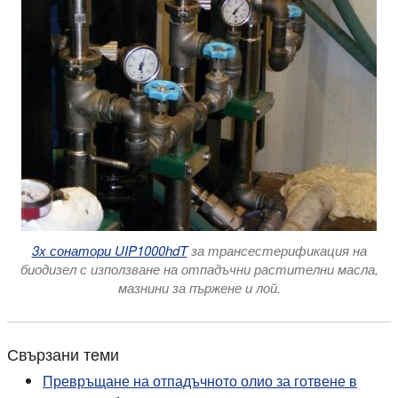
3x сонатори UIP1000hdT
за трансестерификация на
биодизел с използване на отпадъчни растителни масла,
мазнини за пържене и лой.
Свързани теми
Превръщане на отпадъчното олио за готвене в