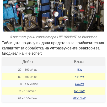
3 инсталирани соникатора UIP1000hdT за биодизел
Таблицата по-долу ви дава представа за приблизителния
капацитет за обработка на ултразвуковите реактори за
биодизел на Hielscher:
Дебит
Власт
20
–
100 л/час
1kW
80
–
400 л/час
4x1kW
0.3
–
1,5 м³/час
4x4kW
2
–
10m³/час
6x16kW
20
–
100m³/час
62x16kW