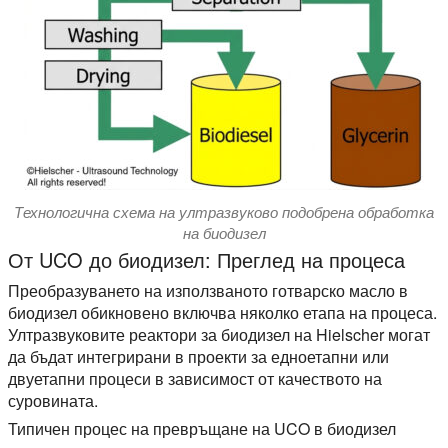
Технологична схема на ултразвуково подобрена обработка
на биодизел
От UCO до биодизел: Преглед на процеса
Преобразуването на използваното готварско масло в
биодизел обикновено включва няколко етапа на процеса.
Ултразвуковите реактори за биодизел на Hielscher могат
да бъдат интегрирани в проекти за едноетапни или
двуетапни процеси в зависимост от качеството на
суровината.
Типичен процес на превръщане на UCO в биодизел