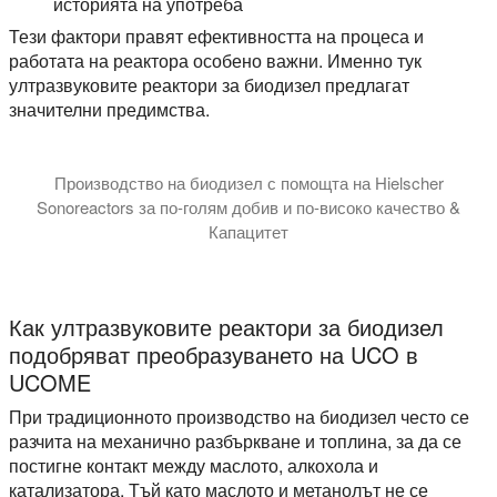
историята на употреба
Тези фактори правят ефективността на процеса и
работата на реактора особено важни. Именно тук
ултразвуковите реактори за биодизел предлагат
значителни предимства.
Производство на биодизел с помощта на Hielscher
Sonoreactors за по-голям добив и по-високо качество &
Капацитет
В този видео урок ви въвеждаме в науката за това как ул
Как ултразвуковите реактори за биодизел
подобряват преобразуването на UCO в
UCOME
При традиционното производство на биодизел често се
разчита на механично разбъркване и топлина, за да се
постигне контакт между маслото, алкохола и
катализатора. Тъй като маслото и метанолът не се