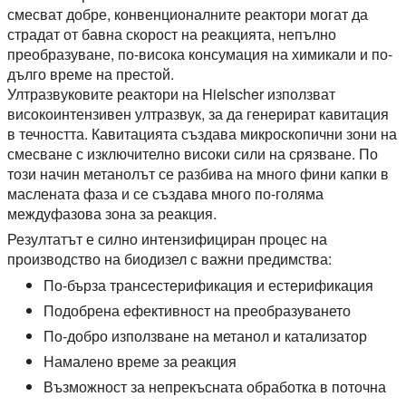
смесват добре, конвенционалните реактори могат да
страдат от бавна скорост на реакцията, непълно
преобразуване, по-висока консумация на химикали и по-
дълго време на престой.
Ултразвуковите реактори на Hielscher използват
високоинтензивен ултразвук, за да генерират кавитация
в течността. Кавитацията създава микроскопични зони на
смесване с изключително високи сили на срязване. По
този начин метанолът се разбива на много фини капки в
маслената фаза и се създава много по-голяма
междуфазова зона за реакция.
Резултатът е силно интензифициран процес на
производство на биодизел с важни предимства:
По-бърза трансестерификация и естерификация
Подобрена ефективност на преобразуването
По-добро използване на метанол и катализатор
Намалено време за реакция
Възможност за непрекъсната обработка в поточна