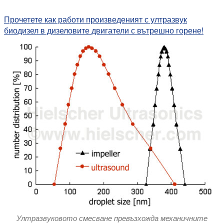
Прочетете как работи произведеният с ултразвук
биодизел в дизеловите двигатели с вътрешно горене!
Ултразвуковото смесване превъзхожда механичните