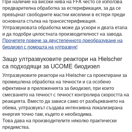
При наличие на високи нива на FFA често се използва
предварителна обработка за естерификация, за да се
превърнат свободните мастни киселини в естери преди
основната стъпка на трансестерификация.
Ултразвуковата обработка може да ускори и двата етапа
и да подобри цялостната производителност на завода.
Прочетете повече за двустепенното преобразуване на
биодизел с помощта на ултразвук!
Защо ултразвуковите реактори на Hielscher
са подходящи за UCOME биодизел
Ултразвуковите реактори на Hielscher са проектирани за
промишлена обработка на течности и са особено
ефективни в приложенията за биодизел, при които
смесването на течност с течност контролира скоростта на
реакцията. Вместо да зависи само от разбъркването на
обема, ултразвукът създава интензивна локализирана
енергия точно там, където е необходима.
Това дава на производителите няколко практически
предимства.