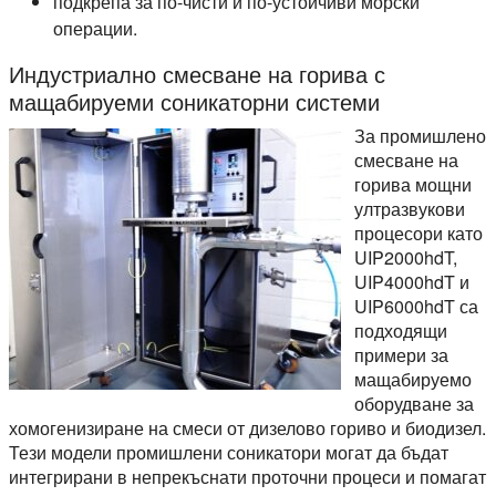
подкрепа за по-чисти и по-устойчиви морски
операции.
Индустриално смесване на горива с
мащабируеми соникаторни системи
За промишлено
смесване на
горива мощни
ултразвукови
процесори като
UIP2000hdT,
UIP4000hdT и
UIP6000hdT са
подходящи
примери за
мащабируемо
оборудване за
хомогенизиране на смеси от дизелово гориво и биодизел.
Тези модели промишлени соникатори могат да бъдат
интегрирани в непрекъснати проточни процеси и помагат