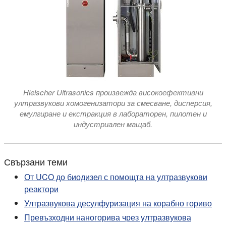
Hielscher Ultrasonics произвежда високоефективни
ултразвукови хомогенизатори за смесване, дисперсия,
емулгиране и екстракция в лабораторен, пилотен и
индустриален мащаб.
Свързани теми
От UCO до биодизел с помощта на ултразвукови
реактори
Ултразвукова десулфуризация на корабно гориво
Превъзходни наногорива чрез ултразвукова