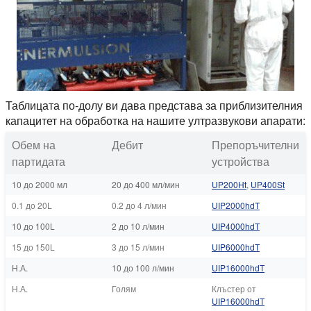
Таблицата по-долу ви дава представа за приблизителния
капацитет на обработка на нашите ултразвукови апарати:
Обем на
Дебит
Препоръчителни
партидата
устройства
10 до 2000 мл
20 до 400 мл/мин
UP200Ht
,
UP400St
0.1 до 20L
0.2 до 4 л/мин
UIP2000hdT
10 до 100L
2 до 10 л/мин
UIP4000hdT
15 до 150L
3 до 15 л/мин
UIP6000hdT
Н.А.
10 до 100 л/мин
UIP16000hdT
Н.А.
Голям
Клъстер от
UIP16000hdT