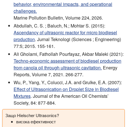
behavior, environmental impacts, and operational
challenges.
Marine Pollution Bulletin, Volume 224, 2026.
Abdullah, C. S. ; Baluch, N.; Mohtar S. (2015):
Ascendancy of ultrasonic reactor for micro biodiesel
production
. Jurnal Teknologi (Sciences ; Engineering)
77:5; 2015. 155-161.
Ali Gholami, Fathollah Pourfayaz, Akbar Maleki (2021):
Techno-economic assessment of biodiesel production
from canola oil through ultrasonic cavitation.
Energy
Reports, Volume 7, 2021. 266-277.
Wu, P., Yang, Y., Colucci, J.A. and Grulke, E.A. (2007):
Effect of Ultrasonication on Droplet Size in Biodiesel
Mixtures
. Journal of the American Oil Chemists’
Society, 84: 877-884.
Защо Hielscher Ultrasonics?
висока ефективност