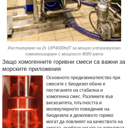
Инсталиране на 2x UIP4000hdT за мощно ултразвуково
хомогенизиране с мощност 8000 вата
Защо хомогенните горивни смеси са важни за
морските приложения
Основното предизвикателство при
смесите с биодизел обаче е
постигането на стабилна и
хомогенна смес. Разликите във
вискозитета, плътността и
молекулярното поведение на
биодизела и дизеловото гориво
могат да повлияят на качеството на
сместа, особено когато се използват