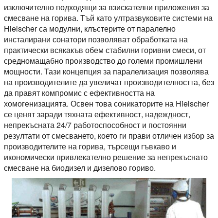
изключително подходящи за взискателни приложения за
смесване на горива. Тъй като ултразвуковите системи на
Hielscher са модулни, клъстерите от паралелно
инсталирани сонатори позволяват обработката на
практически всякакъв обем стабилни горивни смеси, от
средномащабно производство до големи промишлени
мощности. Тази концепция за паралелизация позволява
на производителите да увеличат производителността, без
да правят компромис с ефективността на
хомогенизацията. Освен това соникаторите на Hielscher
се ценят заради тяхната ефективност, надеждност,
непрекъсната 24/7 работоспособност и постоянни
резултати от смесването, което ги прави отличен избор за
производителите на горива, търсещи гъвкаво и
икономически привлекателно решение за непрекъснато
смесване на биодизел и дизелово гориво.