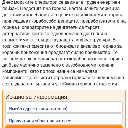
Днес морските оператори се движат в труден енергиен
пейзаж. Недостигът на горива, нестабилните вериги за
доставки и колебанията в цените на изкопаемите горива
принуждават корабособствениците, преработвателите на
горива и операторите на двигатели да търсят
алтернативи, които са едновременно достъпни и
съвместими със съществуващата инфраструктура. В
този контекст смесите от биодизел и дизелово гориво за
корабни приложения предлагат силно предимство. Те
позволяват конвенционалното корабно дизелово гориво
да бъде частично заменено с възобновяеми горивни
компоненти, като по този начин се намалява
зависимостта от чисти петролни горива и същевременно
се създава по-гъвкава и устойчива горивна стратегия.
Искане за информация
Имейл адрес (задължително)
Продукт или област на интерес