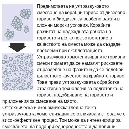
Предимствата на ултразвуковото
смесване на корабни горива от дизелово
гориво и биодизел са особено важни в
сложни морски условия. Корабите
разчитат на надеждната работа на
горивото и всяко несъответствие в
качеството на сместа може да създаде
проблеми при експлоатацията.
Ултразвуково хомогенизираните горивни
смеси помагат да се намалят рисковете
от разделяне на фазите и да се подобри
цялостното качество на крайното гориво.
Това прави ултразвуковата обработка
атрактивна технология за подготовка на
гориво, подобряване на горивото и
приложения за смесване на място.
От техническа и икономическа гледна точка
ултразвуковата хомогенизация се отличава и с това, че е
високоефективен процес. Той може да интензифицира
смесването, да подобри еднородността и да повиши