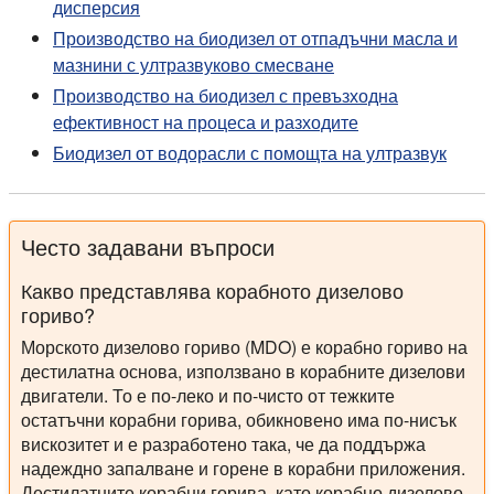
дисперсия
Производство на биодизел от отпадъчни масла и
мазнини с ултразвуково смесване
Производство на биодизел с превъзходна
ефективност на процеса и разходите
Биодизел от водорасли с помощта на ултразвук
Често задавани въпроси
Какво представлява корабното дизелово
гориво?
Морското дизелово гориво (MDO) е корабно гориво на
дестилатна основа, използвано в корабните дизелови
двигатели. То е по-леко и по-чисто от тежките
остатъчни корабни горива, обикновено има по-нисък
вискозитет и е разработено така, че да поддържа
надеждно запалване и горене в корабни приложения.
Дестилатните корабни горива, като корабно дизелово