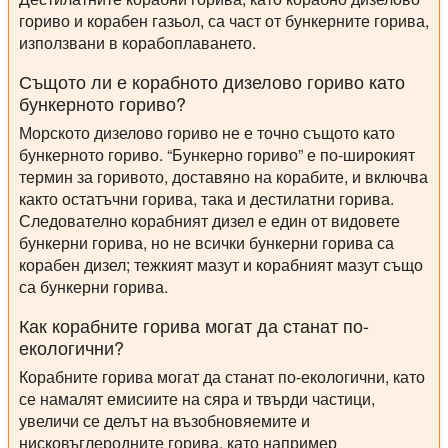
гориво и корабен газьол, са част от бункерните горива,
използвани в корабоплаването.
Същото ли е корабното дизелово гориво като
бункерното гориво?
Морското дизелово гориво не е точно същото като
бункерното гориво. “Бункерно гориво” е по-широкият
термин за горивото, доставяно на корабите, и включва
както остатъчни горива, така и дестилатни горива.
Следователно корабният дизел е един от видовете
бункерни горива, но не всички бункерни горива са
корабен дизел; тежкият мазут и корабният мазут също
са бункерни горива.
Как корабните горива могат да станат по-
екологични?
Корабните горива могат да станат по-екологични, като
се намалят емисиите на сяра и твърди частици,
увеличи се делът на възобновяемите и
нисковъглеродните горива, като например