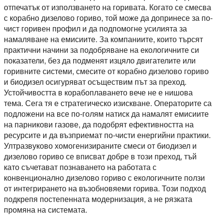
отпечатък от използването на горивата. Когато се смесва
с корабно дизелово гориво, той може да допринесе за по-
чист горивен профил и да подпомогне усилията за
намаляване на емисиите. За компаниите, които търсят
практични начини за подобряване на екологичните си
показатели, без да подменят изцяло двигателите или
горивните системи, смесите от корабно дизелово гориво
и биодизел осигуряват осъществим път за преход.
Устойчивостта в корабоплаването вече не е нишова
тема. Сега тя е стратегическо изискване. Операторите са
подложени на все по-голям натиск да намалят емисиите
на парникови газове, да подобрят ефективността на
ресурсите и да възприемат по-чисти енергийни практики.
Ултразвуково хомогенизираните смеси от биодизел и
дизелово гориво се вписват добре в този преход, тъй
като съчетават познаването на работата с
конвенционално дизелово гориво с екологичните ползи
от интегрирането на възобновяеми горива. Този подход
подкрепя постепенната модернизация, а не рязката
промяна на системата.