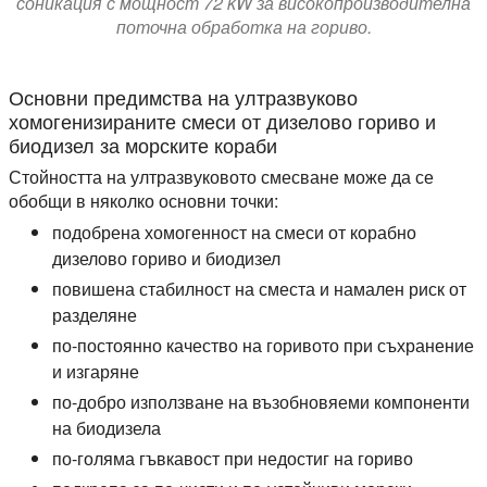
соникация с мощност 72 kW за високопроизводителна
поточна обработка на гориво.
Основни предимства на ултразвуково
хомогенизираните смеси от дизелово гориво и
биодизел за морските кораби
Стойността на ултразвуковото смесване може да се
обобщи в няколко основни точки:
подобрена хомогенност на смеси от корабно
дизелово гориво и биодизел
повишена стабилност на сместа и намален риск от
разделяне
по-постоянно качество на горивото при съхранение
и изгаряне
по-добро използване на възобновяеми компоненти
на биодизела
по-голяма гъвкавост при недостиг на гориво