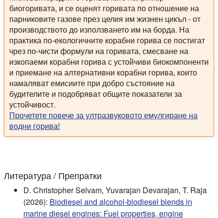
биогоривата, и се оценят горивата по отношение на
парниковите газове през целия им жизнен цикъл - от
производството до използването им на борда. На
практика по-екологичните корабни горива се постигат
чрез по-чисти формули на горивата, смесване на
изкопаеми корабни горива с устойчиви биокомпоненти
и приемане на алтернативни корабни горива, които
намаляват емисиите при добро състояние на
будителите и подобряват общите показатели за
устойчивост.
Прочетете повече за ултразвуковото емулгиране на
водни горива!
Литература / Препратки
D. Christopher Selvam, Yuvarajan Devarajan, T. Raja
(2026):
Biodiesel and alcohol-biodiesel blends in
marine diesel engines: Fuel properties, engine