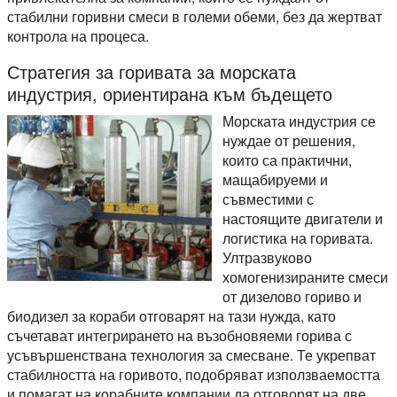
стабилни горивни смеси в големи обеми, без да жертват
контрола на процеса.
Стратегия за горивата за морската
индустрия, ориентирана към бъдещето
Морската индустрия се
нуждае от решения,
които са практични,
мащабируеми и
съвместими с
настоящите двигатели и
логистика на горивата.
Ултразвуково
хомогенизираните смеси
от дизелово гориво и
биодизел за кораби отговарят на тази нужда, като
съчетават интегрирането на възобновяеми горива с
усъвършенствана технология за смесване. Те укрепват
стабилността на горивото, подобряват използваемостта
и помагат на корабните компании да отговорят на две