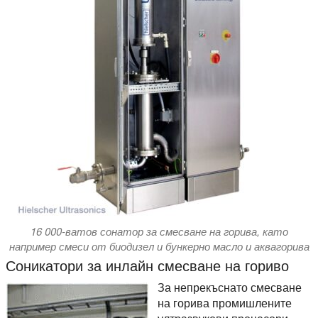
16 000-ватов сонатор за смесване на горива, като
например смеси от биодизел и бункерно масло и аквагорива
Соникатори за инлайн смесване на гориво
За непрекъснато смесване
на горива промишлените