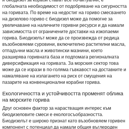
глобалната необходимост от подобряване на сигурността
на горивата. По време на недостиг на гориво смесването
на дизелово гориво с биодизел може да помогне за
увеличаване на наличните горивни ресурси и да намали
зависимостта от ограничените доставки на изкопаеми
горива. Биодизелът може да се произвежда от редица
възобновяеми суровини, включително растителни масла,
отпадъчни масла и животински мазнини, което
разширява горивната база и подпомага регионалната
диверсификация на горивата. За морския сектор това
може да се изрази в по-голяма гъвкавост на доставките и
намаляване на излагането на риск от смущения на
пазарите на конвенционални корабни горива.
Екологичността и устойчивостта променят облика
на морските горива
Друг основен фактор за нарастващия интерес към
биодизеловите смеси е екологосъобразността.
Биодизелът е широко признат като възобновяем горивен
компонент с потенциал да намали общия въглероден