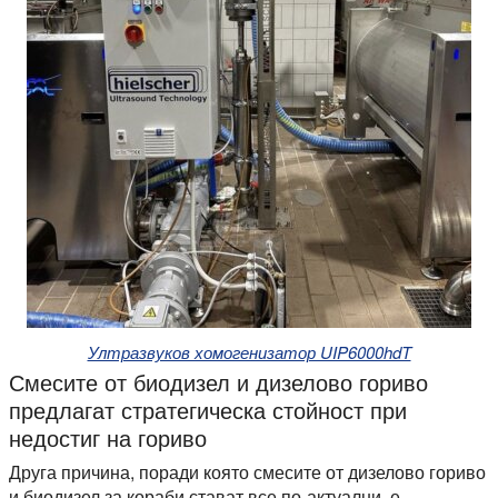
Ултразвуков хомогенизатор UIP6000hdT
Смесите от биодизел и дизелово гориво
предлагат стратегическа стойност при
недостиг на гориво
Друга причина, поради която смесите от дизелово гориво
и биодизел за кораби стават все по-актуални, е