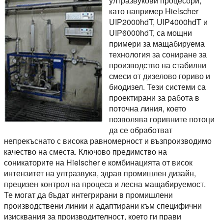
ултразвукови процесори,
като например Hielscher
UIP2000hdT, UIP4000hdT и
UIP6000hdT, са мощни
примери за мащабируема
технология за сониране за
производство на стабилни
смеси от дизелово гориво и
биодизел. Тези системи са
проектирани за работа в
поточна линия, което
позволява горивните потоци
да се обработват
непрекъснато с висока равномерност и възпроизводимо
качество на сместа. Ключово предимство на
соникаторите на Hielscher е комбинацията от висок
интензитет на ултразвука, здрав промишлен дизайн,
прецизен контрол на процеса и лесна мащабируемост.
Те могат да бъдат интегрирани в промишлени
производствени линии и адаптирани към специфични
изисквания за производителност, което ги прави