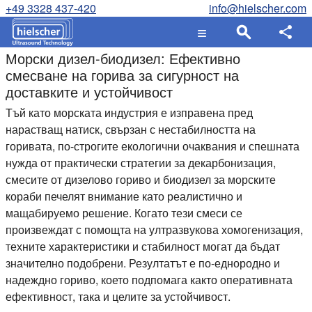
+49 3328 437-420
info@hielscher.com
Морски дизел-биодизел: Ефективно
смесване на горива за сигурност на
доставките и устойчивост
Тъй като морската индустрия е изправена пред
нарастващ натиск, свързан с нестабилността на
горивата, по-строгите екологични очаквания и спешната
нужда от практически стратегии за декарбонизация,
смесите от дизелово гориво и биодизел за морските
кораби печелят внимание като реалистично и
мащабируемо решение. Когато тези смеси се
произвеждат с помощта на ултразвукова хомогенизация,
техните характеристики и стабилност могат да бъдат
значително подобрени. Резултатът е по-еднородно и
надеждно гориво, което подпомага както оперативната
ефективност, така и целите за устойчивост.