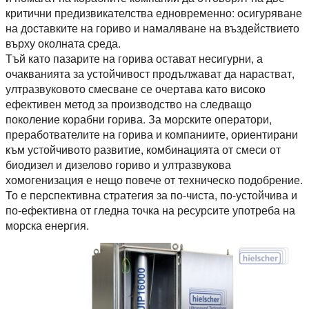
критични предизвикателства едновременно: осигуряване
на доставките на гориво и намаляване на въздействието
върху околната среда.
Тъй като пазарите на горива остават несигурни, а
очакванията за устойчивост продължават да нарастват,
ултразвуковото смесване се очертава като високо
ефективен метод за производство на следващо
поколение корабни горива. За морските оператори,
преработвателите на горива и компаниите, ориентирани
към устойчивото развитие, комбинацията от смеси от
биодизел и дизелово гориво и ултразвукова
хомогенизация е нещо повече от техническо подобрение.
То е перспективна стратегия за по-чиста, по-устойчива и
по-ефективна от гледна точка на ресурсите употреба на
морска енергия.