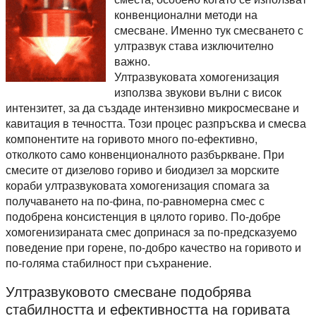
конвенционални методи на
смесване. Именно тук смесването с
ултразвук става изключително
важно.
Ултразвуковата хомогенизация
използва звукови вълни с висок
интензитет, за да създаде интензивно микросмесване и
кавитация в течността. Този процес разпръсква и смесва
компонентите на горивото много по-ефективно,
отколкото само конвенционалното разбъркване. При
смесите от дизелово гориво и биодизел за морските
кораби ултразвуковата хомогенизация спомага за
получаването на по-фина, по-равномерна смес с
подобрена консистенция в цялото гориво. По-добре
хомогенизираната смес допринася за по-предсказуемо
поведение при горене, по-добро качество на горивото и
по-голяма стабилност при съхранение.
Ултразвуковото смесване подобрява
стабилността и ефективността на горивата