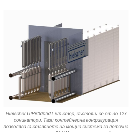
Hielscher UIP6000hdT клъстер, състоящ се от до 12x
соникатори. Тази контейнерна конфигурация
позволява съставянето на мощна система за поточна