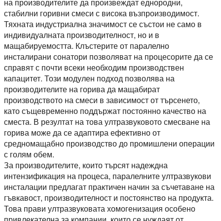
на производителите да произвеждат еднородни,
стабилни горивни смеси с висока възпроизводимост.
Тяхната индустриална значимост се състои не само в
индивидуалната производителност, но и в
мащабируемостта. Клъстерите от паралелно
инсталирани сонатори позволяват на процесорите да се
справят с почти всеки необходим производствен
капацитет. Този модулен подход позволява на
производителите на горива да мащабират
производството на смеси в зависимост от търсенето,
като същевременно поддържат постоянно качество на
сместа. В резултат на това ултразвуковото смесване на
горива може да се адаптира ефективно от
средномащабно производство до промишлени операции
с голям обем.
За производителите, които търсят надеждна
интензификация на процеса, паралелните ултразвукови
инсталации предлагат практичен начин за съчетаване на
гъвкавост, производителност и постоянство на продукта.
Това прави ултразвуковата хомогенизация особено
привлекателна за компании, които се нуждаят от