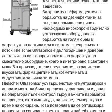
течност/течност или течност/твърдо
вещество.
За хранителна/фармацевтична
обработка на дезинфектанти за
ръце на промишлено ниво е
необходимо високопроизводително
ултразвуково оборудване за
обработка на голям обем в
ултразвукова партида или в система с непрекъснат
поток. Hielscher Ultrasonics е дългогодишен и доверен
доставчик на високопроизводително ултразвуково
смесително оборудване, което е интегрирано в световен
мащаб в производствени предприятия в хранително-
вкусовата, фармацевтичната, козметичната и
индустрията за лична хигиена.
Hielscher Ultrasonics’ усъвършенстваните ултразвукови
апарати могат да бъдат прецизно управлявани и дават
на оператора пълен контрол върху важните параметри
на процеса, като амплитуда, налягане, температура и
време на сониране. Това позволява да се оптимизира
процесът на сониране, което го прави най-ефективен и