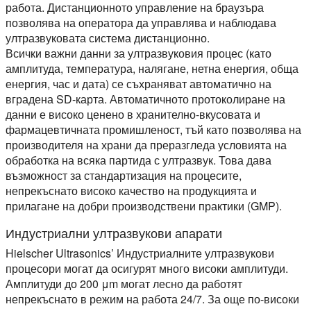
работа. Дистанционното управление на браузъра
позволява на оператора да управлява и наблюдава
ултразвуковата система дистанционно.
Всички важни данни за ултразвуковия процес (като
амплитуда, температура, налягане, нетна енергия, обща
енергия, час и дата) се съхраняват автоматично на
вградена SD-карта. Автоматичното протоколиране на
данни е високо ценено в хранително-вкусовата и
фармацевтичната промишленост, тъй като позволява на
производителя на храни да преразгледа условията на
обработка на всяка партида с ултразвук. Това дава
възможност за стандартизация на процесите,
непрекъснато високо качество на продукцията и
прилагане на добри производствени практики (GMP).
Индустриални ултразвукови апарати
Hielscher Ultrasonics’ Индустриалните ултразвукови
процесори могат да осигурят много високи амплитуди.
Амплитуди до 200 μm могат лесно да работят
непрекъснато в режим на работа 24/7. За още по-високи