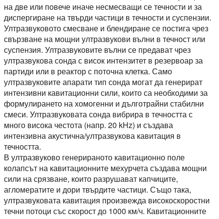
на две или повече иначе несмесващи се течности и за
диспергиране на твърди частици в течности и суспензии.
Ултразвуковото смесване и блендиране се постига чрез
свързване на мощни ултразвукови вълни в течност или
суспензия. Ултразвуковите вълни се предават чрез
ултразвукова сонда с висок интензитет в резервоар за
партиди или в реактор с поточна клетка. Само
ултразвуковите апарати тип сонда могат да генерират
интензивни кавитационни сили, които са необходими за
формулирането на хомогенни и дълготрайни стабилни
смеси. Ултразвуковата сонда вибрира в течността с
много висока честота (напр. 20 kHz) и създава
интензивна акустична/ултразвукова кавитация в
течността.
В ултразвуково генерираното кавитационно поле
колапсът на кавитационните мехурчета създава мощни
сили на срязване, които разрушават капчиците,
агломератите и дори твърдите частици. Също така,
ултразвуковата кавитация произвежда високоскоростни
течни потоци със скорост до 1000 км/ч. Кавитационните