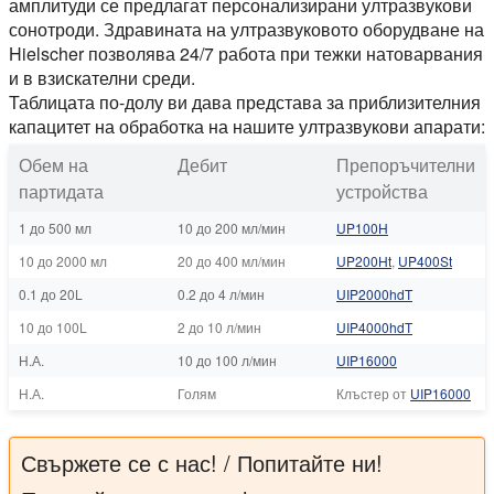
амплитуди се предлагат персонализирани ултразвукови
сонотроди. Здравината на ултразвуковото оборудване на
Hielscher позволява 24/7 работа при тежки натоварвания
и в взискателни среди.
Таблицата по-долу ви дава представа за приблизителния
капацитет на обработка на нашите ултразвукови апарати:
Обем на
Дебит
Препоръчителни
партидата
устройства
1 до 500 мл
10 до 200 мл/мин
UP100H
10 до 2000 мл
20 до 400 мл/мин
UP200Ht
,
UP400St
0.1 до 20L
0.2 до 4 л/мин
UIP2000hdT
10 до 100L
2 до 10 л/мин
UIP4000hdT
Н.А.
10 до 100 л/мин
UIP16000
Н.А.
Голям
Клъстер от
UIP16000
Свържете се с нас! / Попитайте ни!