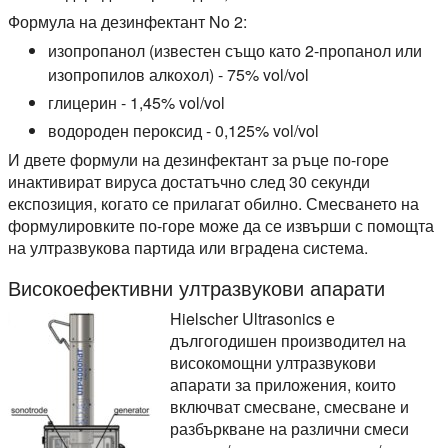
Формула на дезинфектант No 2:
изопропанол (известен също като 2-пропанол или
изопропилов алкохол) - 75% vol/vol
глицерин - 1,45% vol/vol
водороден пероксид - 0,125% vol/vol
И двете формули на дезинфектант за ръце по-горе
инактивират вируса достатъчно след 30 секунди
експозиция, когато се прилагат обилно. Смесването на
формулировките по-горе може да се извърши с помощта
на ултразвукова партида или вградена система.
Високоефективни ултразвукови апарати
Hielscher Ultrasonics е
дългогодишен производител на
високомощни ултразвукови
апарати за приложения, които
включват смесване, смесване и
разбъркване на различни смеси