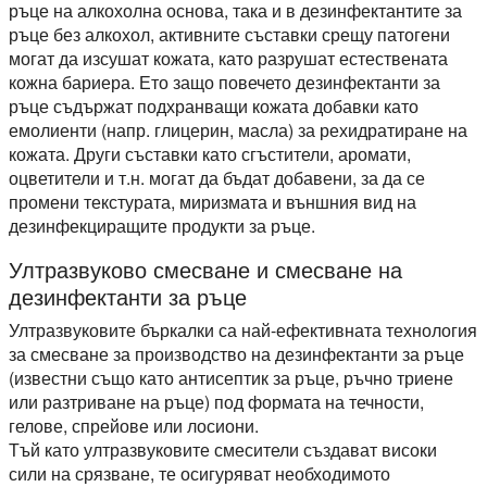
ръце на алкохолна основа, така и в дезинфектантите за
ръце без алкохол, активните съставки срещу патогени
могат да изсушат кожата, като разрушат естествената
кожна бариера. Ето защо повечето дезинфектанти за
ръце съдържат подхранващи кожата добавки като
емолиенти (напр. глицерин, масла) за рехидратиране на
кожата. Други съставки като сгъстители, аромати,
оцветители и т.н. могат да бъдат добавени, за да се
промени текстурата, миризмата и външния вид на
дезинфекциращите продукти за ръце.
Ултразвуково смесване и смесване на
дезинфектанти за ръце
Ултразвуковите бъркалки са най-ефективната технология
за смесване за производство на дезинфектанти за ръце
(известни също като антисептик за ръце, ръчно триене
или разтриване на ръце) под формата на течности,
гелове, спрейове или лосиони.
Тъй като ултразвуковите смесители създават високи
сили на срязване, те осигуряват необходимото