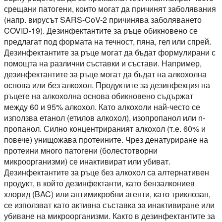
срещани патогени, които могат да причинят заболявания
(напр. вирусът SARS-CoV-2 причинява заболяването
COVID-19). Дезинфектантите за ръце обикновено се
предлагат под формата на течност, пяна, гел или спрей.
Дезинфектантите за ръце могат да бъдат формулирани с
помощта на различни съставки и състави. Например,
дезинфектантите за ръце могат да бъдат на алкохолна
основа или без алкохол. Продуктите за дезинфекция на
ръцете на алкохолна основа обикновено съдържат
между 60 и 95% алкохол. Като алкохоли най-често се
използва етанол (етилов алкохол), изопропанол или n-
пропанол. Силно концентрираният алкохол (т.е. 60% и
повече) унищожава протеините. Чрез денатуриране на
протеини много патогени (болестотворни
микроорганизми) се инактивират или убиват.
Дезинфектантите за ръце без алкохол са алтернативен
продукт, в който дезинфектанти, като бензалкониев
хлорид (BAC) или антимикробни агенти, като триклозан,
се използват като активна съставка за инактивиране или
убиване на микроорганизми. Както в дезинфектантите за