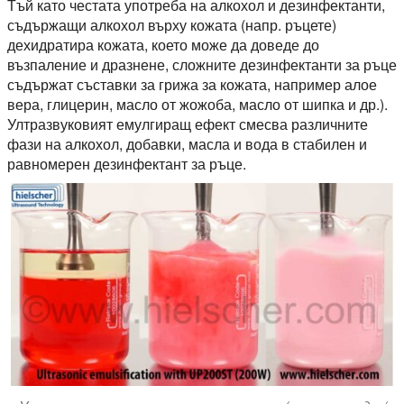
Тъй като честата употреба на алкохол и дезинфектанти,
съдържащи алкохол върху кожата (напр. ръцете)
дехидратира кожата, което може да доведе до
възпаление и дразнене, сложните дезинфектанти за ръце
съдържат съставки за грижа за кожата, например алое
вера, глицерин, масло от жожоба, масло от шипка и др.).
Ултразвуковият емулгиращ ефект смесва различните
фази на алкохол, добавки, масла и вода в стабилен и
равномерен дезинфектант за ръце.