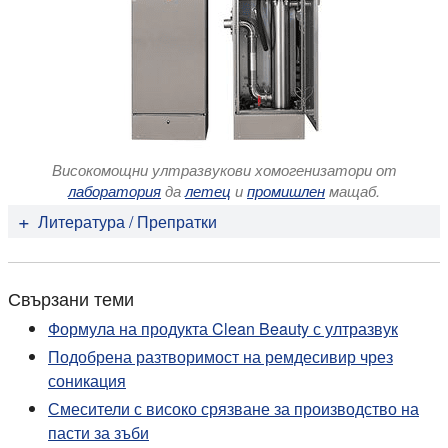
Високомощни ултразвукови хомогенизатори от
лаборатория
да
летец
и
промишлен
мащаб.
Литература / Препратки
Aparajita Chatterjee, Giulia Bandini, Edwin Motari,
John Samuelson (2015):
Ethanol and Isopropanol in
Свързани теми
Concentrations Present in Hand Sanitizers Sharply
Reduce Excystation of Giardia and Entamoeba and
Формула на продукта Clean Beauty с ултразвук
Eliminate Oral Infectivity of Giardia Cysts in Gerbils
.
Подобрена разтворимост на ремдесивир чрез
Antimicrobial Agents and Chemotherapy 59(11), Nov.
соникация
2015. 6749–6754.
Смесители с високо срязване за производство на
Kiran A. Ramisetty; R. Shyamsunder (2011): Effect of
пасти за зъби