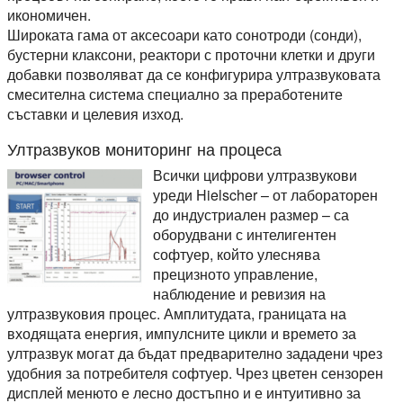
икономичен.
Широката гама от аксесоари като сонотроди (сонди),
бустерни клаксони, реактори с проточни клетки и други
добавки позволяват да се конфигурира ултразвуковата
смесителна система специално за преработените
съставки и целевия изход.
Ултразвуков мониторинг на процеса
Всички цифрови ултразвукови
уреди Hielscher – от лабораторен
до индустриален размер – са
оборудвани с интелигентен
софтуер, който улеснява
прецизното управление,
наблюдение и ревизия на
ултразвуковия процес. Амплитудата, границата на
входящата енергия, импулсните цикли и времето за
ултразвук могат да бъдат предварително зададени чрез
удобния за потребителя софтуер. Чрез цветен сензорен
дисплей менюто е лесно достъпно и е интуитивно за