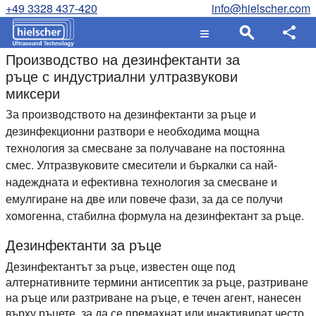
+49 3328 437-420
info@hielscher.com
Производство на дезинфектанти за
ръце с индустриални ултразвукови
миксери
За производството на дезинфектанти за ръце и
дезинфекционни разтвори е необходима мощна
технология за смесване за получаване на постоянна
смес. Ултразвуковите смесители и бъркалки са най-
надеждната и ефективна технология за смесване и
емулгиране на две или повече фази, за да се получи
хомогенна, стабилна формула на дезинфектант за ръце.
Дезинфектанти за ръце
Дезинфектантът за ръце, известен още под
алтернативните термини антисептик за ръце, разтриване
на ръце или разтриване на ръце, е течен агент, нанесен
върху ръцете, за да се премахнат или инактивират често