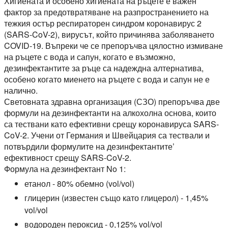
Хигиената и особено хигиената на ръцете е важен
фактор за предотвратяване на разпространението на
тежкия остър респираторен синдром коронавирус 2
(SARS-CoV-2), вирусът, който причинява заболяването
COVID-19. Въпреки че се препоръчва цялостно измиване
на ръцете с вода и сапун, когато е възможно,
дезинфектантите за ръце са надеждна алтернатива,
особено когато миенето на ръцете с вода и сапун не е
налично.
Световната здравна организация (СЗО) препоръчва две
формули на дезинфектанти на алкохолна основа, които
са тествани като ефективни срещу коронавируса SARS-
CoV-2. Учени от Германия и Швейцария са тествали и
потвърдили формулите на дезинфектантите’
ефективност срещу SARS-CoV-2.
Формула на дезинфектант No 1:
етанол - 80% обемно (vol/vol)
глицерин (известен също като глицерол) - 1,45%
vol/vol
водороден пероксид - 0,125% vol/vol