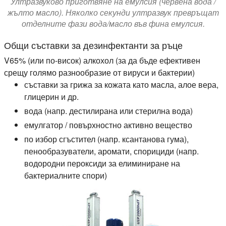
Ултразвуково приготвяне на емулсия (червена вода /
жълто масло). Няколко секунди ултразвук превръщат
отделните фази вода/масло във фина емулсия.
Общи съставки за дезинфектанти за ръце
V65% (или по-висок) алкохол (за да бъде ефективен
срещу голямо разнообразие от вируси и бактерии)
съставки за грижа за кожата като масла, алое вера,
глицерин и др.
вода (напр. дестилирана или стерилна вода)
емулгатор / повърхностно активно вещество
по избор сгъстител (напр. ксантанова гума),
пенообразуватели, аромати, спорициди (напр.
водородни пероксиди за елиминиране на
бактериалните спори)