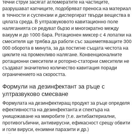
течни струи засягат агломератите на частиците,
разрушават капчиците, подобряват преноса на материал
в течности и суспензии и диспергират твърди вещества в
цялата среда. В ултразвуковото кавитационно поле
наляганията се редуват бързо и многократно между
вакуум и до 1000 бара. Ротационен миксер с 4 лопатки на
смесителя ще трябва да работи със зашеметяващите 300
000 оборота в минута, за да постигне същата честота на
циклите на променливо налягане. Конвенционалните
ротационни смесители и роторно-статорни смесители не
създават значително количество кавитация поради
ограничението на скоростта.
Формули на дезинфектант за ръце с
ултразвуково смесване
Формулата на дезинфектиращ продукт за ръце определя
ефективността на дезинфектанта и спектъра на
унищожаване на микробите (т.е. антибактериални,
противогъбични, антивирусни, ефикасност срещу обвити
и голи вируси, ензимни паразити и др.)