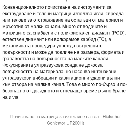
Конвенционалното почистване на инструменти за
екструдиране и телени матрици използва игли, свредла
или телове за отстраняване на остатъци от материал и
мръсотия от малки канали. Много от водачите и
матриците са снабдени с поликристален диамант (PCD),
естествен диамант или волфрамов карбид (TC), а
механичната процедура уврежда вътрешните
повърхности и може да повлияе на размера, формата и
грапавостта на повърхността на малките канали.
Фокусираната ултразвукова сонда не докосва
повърхността на материала, но насочва интензивни
ултразвукови вибрации и кавитационни ударни вълни
към отвора на малкия канал. Това е много по-бързо и по-
безопасно от досадното и отнемащо време ръчно бране
на игла.
Почистване на матрица за изтегляне на тел - Hielscher
Sonicator UP200Ht
Ултразвуковият уред Hielscher UP200Ht с 14 мм сонотрод 