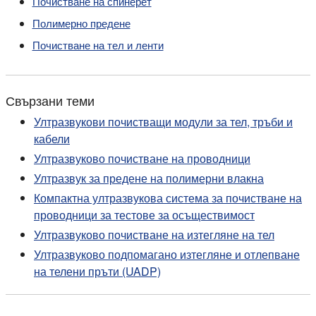
Почистване на спинерет
Полимерно предене
Почистване на тел и ленти
Свързани теми
Ултразвукови почистващи модули за тел, тръби и
кабели
Ултразвуково почистване на проводници
Ултразвук за предене на полимерни влакна
Компактна ултразвукова система за почистване на
проводници за тестове за осъществимост
Ултразвуково почистване на изтегляне на тел
Ултразвуково подпомагано изтегляне и отлепване
на телени пръти (UADP)