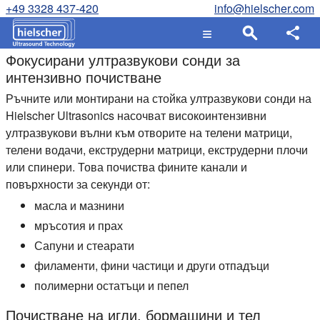
+49 3328 437-420
info@hielscher.com
Фокусирани ултразвукови сонди за
интензивно почистване
Ръчните или монтирани на стойка ултразвукови сонди на
Hielscher Ultrasonics насочват високоинтензивни
ултразвукови вълни към отворите на телени матрици,
телени водачи, екструдерни матрици, екструдерни плочи
или спинери. Това почиства фините канали и
повърхности за секунди от:
масла и мазнини
мръсотия и прах
Сапуни и стеарати
филаменти, фини частици и други отпадъци
полимерни остатъци и пепел
Почистване на игли, бормашини и тел