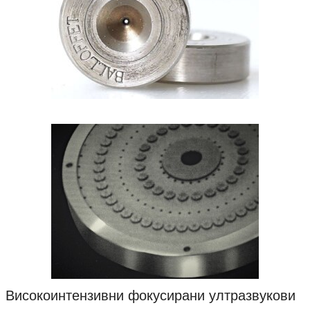
Високоинтензивни фокусирани ултразвукови