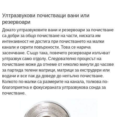
Ултразвукови почистващи вани или
резервоари
Докато ултразвуковите вани и резервоари за почистване
са добри за общо почистване на части, ниската им
интензивност не достига при почистването на малки
канали и скрити повърхности. Това се нарича
засенчване. Също така, повечето резервоари излъчват
ултразвук само отдолу. Следователно процесът на
почистване може да отнеме от няколко минути до часове
за партида телени матрици, матрици за екструдери или
водачи и все пак да доведе до непълно почистване.
Колкото по-малки са размерите на канала, толкова по-
благоприятна е фокусираната ултразвукова сонда за
почистване.