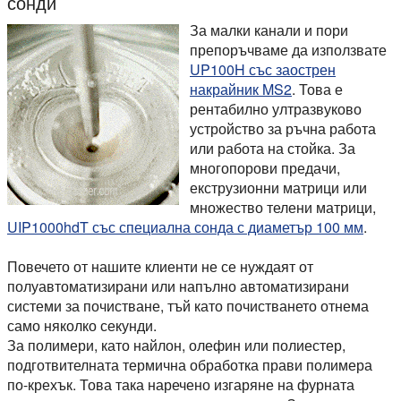
сонди
За малки канали и пори
препоръчваме да използвате
UP100H със заострен
накрайник MS2
. Това е
рентабилно ултразвуково
устройство за ръчна работа
или работа на стойка. За
многопорови предачи,
екструзионни матрици или
множество телени матрици,
UIP1000hdT със специална сонда с диаметър 100 мм
.
Повечето от нашите клиенти не се нуждаят от
полуавтоматизирани или напълно автоматизирани
системи за почистване, тъй като почистването отнема
само няколко секунди.
За полимери, като найлон, олефин или полиестер,
подготвителната термична обработка прави полимера
по-крехък. Това така наречено изгаряне на фурната