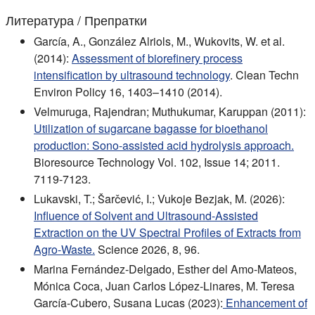
Литература / Препратки
García, A., González Alriols, M., Wukovits, W. et al.
(2014):
Assessment of biorefinery process
intensification by ultrasound technology
. Clean Techn
Environ Policy 16, 1403–1410 (2014).
Velmuruga, Rajendran; Muthukumar, Karuppan (2011):
Utilization of sugarcane bagasse for bioethanol
production: Sono-assisted acid hydrolysis approach.
Bioresource Technology Vol. 102, Issue 14; 2011.
7119-7123.
Lukavski, T.; Šarčević, I.; Vukoje Bezjak, M. (2026):
Influence of Solvent and Ultrasound-Assisted
Extraction on the UV Spectral Profiles of Extracts from
Agro-Waste.
Science 2026, 8, 96.
Marina Fernández-Delgado, Esther del Amo-Mateos,
Mónica Coca, Juan Carlos López-Linares, M. Teresa
García-Cubero, Susana Lucas (2023):
Enhancement of