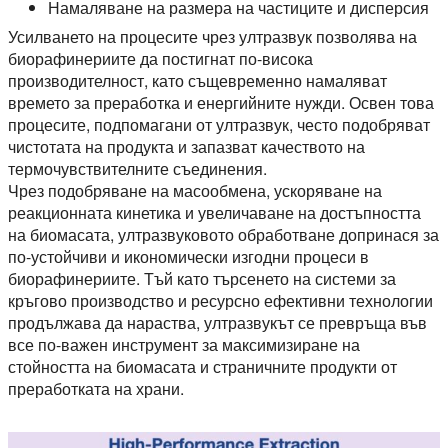
Намаляване на размера на частиците и дисперсия
Усилването на процесите чрез ултразвук позволява на
биорафинериите да постигнат по-висока
производителност, като същевременно намаляват
времето за преработка и енергийните нужди. Освен това
процесите, подпомагани от ултразвук, често подобряват
чистотата на продукта и запазват качеството на
термочувствителните съединения.
Чрез подобряване на масообмена, ускоряване на
реакционната кинетика и увеличаване на достъпността
на биомасата, ултразвуковото обработване допринася за
по-устойчиви и икономически изгодни процеси в
биорафинериите. Тъй като търсенето на системи за
кръгово производство и ресурсно ефективни технологии
продължава да нараства, ултразвукът се превръща във
все по-важен инструмент за максимизиране на
стойността на биомасата и страничните продукти от
преработката на храни.