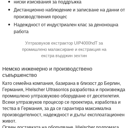
ниски изисквания за поддръжка
Дистанционно наблюдение и записване на данни от
производствения процес
Надеждност от индустриален клас за денонощна
работа
Ултразвуков екстрактор UIP4000hdT за
промишлено малаксиране и екстракция на
екстра върджин зехтин
Немско инженерно и производствено
съвършенство
Като семейна компания, базирана в близост до Берлин,
Германия, Hielscher Ultrasonics разработва и произвежда
промишлено ултразвуково оборудване от десетилетия.
Всеки ултразвуков процесор се проектира, изработва и
тества в Германия, за да се гарантира максимална
производителност, надеждност и дълъг експлоатационен
живот.
Освен доставката на оборудване, Hielscher подпомага