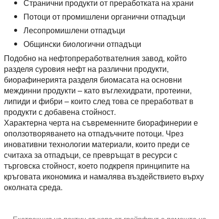
Странични продукти от преработката на храни
Потоци от промишлени органични отпадъци
Лесопромишлени отпадъци
Общински биологични отпадъци
Подобно на нефтопреработвателния завод, който
разделя суровия нефт на различни продукти,
биорафинерията разделя биомасата на основни
междинни продукти – като въглехидрати, протеини,
липиди и фибри – които след това се преработват в
продукти с добавена стойност.
Характерна черта на съвременните биорафинерии е
оползотворяването на отпадъчните потоци. Чрез
иновативни технологии материали, които преди се
считаха за отпадъци, се превръщат в ресурси с
търговска стойност, което подкрепя принципите на
кръговата икономика и намалява въздействието върху
околната среда.
Екстракция на пектин от кора от грейпфрут с помощта на