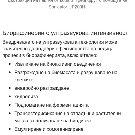
Sonicator UP200Ht
В това видео ви запознаваме с високоефективното ултразв
Биорафинерии с ултразвукова интензивност
Внедряването на ултразвуковата технология може
значително да подобри ефективността на редица
процеси в биорафинерията, включително:
Извличане на биоактивни съединения
Разграждане на биомасата и разрушаване на
клетките
анаеробно разграждане
хидролиза
Подпомагане на ферментацията
Трансестерификация на отпадъчни растителни
масла за получаване на биодизел
Емулгиране и хомогенизиране