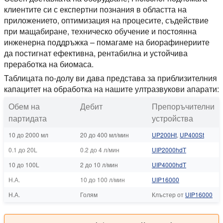
клиентите си с експертни познания в областта на
приложението, оптимизация на процесите, съдействие
при мащабиране, техническо обучение и постоянна
инженерна поддръжка – помагаме на биорафинериите
да постигнат ефективна, рентабилна и устойчива
преработка на биомаса.
Таблицата по-долу ви дава представа за приблизителния
капацитет на обработка на нашите ултразвукови апарати:
Обем на
Дебит
Препоръчителни
партидата
устройства
10 до 2000 мл
20 до 400 мл/мин
UP200Ht
,
UP400St
0.1 до 20L
0.2 до 4 л/мин
UIP2000hdT
10 до 100L
2 до 10 л/мин
UIP4000hdT
Н.А.
10 до 100 л/мин
UIP16000
Н.А.
Голям
Клъстер от
UIP16000