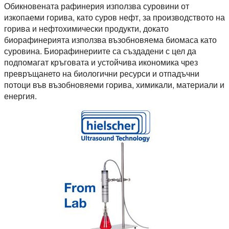
Обикновената рафинерия използва суровини от
изкопаеми горива, като суров нефт, за производството на
горива и нефтохимически продукти, докато
биорафинерията използва възобновяема биомаса като
суровина. Биорафинериите са създадени с цел да
подпомагат кръговата и устойчива икономика чрез
превръщането на биологични ресурси и отпадъчни
потоци във възобновяеми горива, химикали, материали и
енергия.