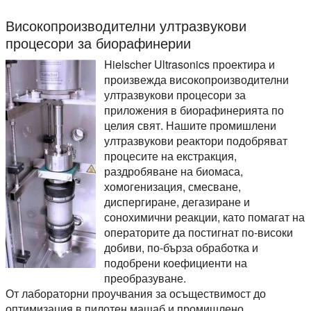
Високопроизводителни ултразвукови
процесори за биорафинерии
Hielscher Ultrasonics проектира и
произвежда високопроизводителни
ултразвукови процесори за
приложения в биорафинерията по
целия свят. Нашите промишлени
ултразвукови реактори подобряват
процесите на екстракция,
раздробяване на биомаса,
хомогенизация, смесване,
диспергиране, дегазиране и
сонохимични реакции, като помагат на
операторите да постигнат по-високи
добиви, по-бърза обработка и
подобрени коефициенти на
преобразуване.
От лабораторни проучвания за осъществимост до
оптимизация в пилотен мащаб и промишлено