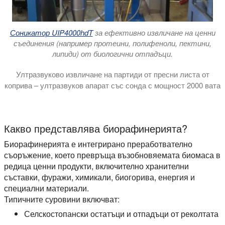
Соникатор UIP4000hdT
за ефективно извличане на ценни
съединения (например протеини, полифеноли, пектини,
липиди) от биологични отпадъци.
Ултразвуково извличане на партиди от пресни листа от
коприва – ултразвуков апарат със сонда с мощност 2000 вата
В това видео демонстрираме ултразвуковата екстракция на 
Какво представлява биорафинерията?
Биорафинерията е интегрирано преработвателно
съоръжение, което превръща възобновяемата биомаса в
редица ценни продукти, включително хранителни
съставки, фуражи, химикали, биогорива, енергия и
специални материали.
Типичните суровини включват:
Селскостопански остатъци и отпадъци от реколтата