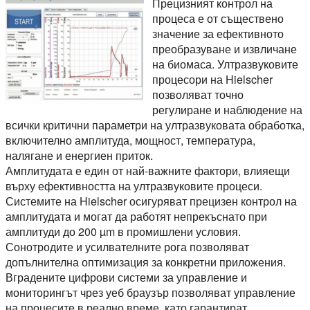
Прецизният контрол на
процеса е от съществено
значение за ефективното
преобразуване и извличане
на биомаса. Ултразвуковите
процесори на Hielscher
позволяват точно
регулиране и наблюдение на
всички критични параметри на ултразвуковата обработка,
включително амплитуда, мощност, температура,
налягане и енергиен приток.
Амплитудата е един от най-важните фактори, влияещи
върху ефективността на ултразвуковите процеси.
Системите на Hielscher осигуряват прецизен контрол на
амплитудата и могат да работят непрекъснато при
амплитуди до 200 µm в промишлени условия.
Сонотродите и усилвателните рога позволяват
допълнителна оптимизация за конкретни приложения.
Вградените цифрови системи за управление и
мониторингът чрез уеб браузър позволяват управление
на процесите в реално време, като гарантират