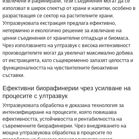
извлечени и рафинирани, тези съединения могат да се
използват в широк спектър от храни и напитки, особено в
разрастващия се сектор на растителните храни.
Ултразвуковата екстракция предлага ефективно,
нетермично и екологично решение за извличане на
ценни съединения от хранителни отпадъци и биомаса.
Чрез използването на ултразвук с висока интензивност
производителите могат да увеличат максимално добива
от екстракцията, като същевременно запазят целостта и
функционалността на чувствителните биоактивни
съставки.
Ефективни биорафинерии чрез усилване на
процесите с ултразвук
Ултразвуковата обработка е доказана технология за
интензифициране на процесите, която повишава
ефективността, устойчивостта и рентабилността на
съвременните биорафинерии. Чрез внедряването на
мощна ултразвукова обработка в процесите по