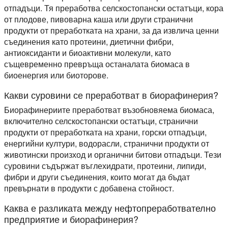
отпадъци. Тя преработва селскостопански остатъци, кора
от плодове, пивоварна каша или други странични
продукти от преработката на храни, за да извлича ценни
съединения като протеини, диетични фибри,
антиоксиданти и биоактивни молекули, като
същевременно превръща останалата биомаса в
биоенергия или биоторове.
Какви суровини се преработват в биорафинерия?
Биорафинериите преработват възобновяема биомаса,
включително селскостопански остатъци, странични
продукти от преработката на храни, горски отпадъци,
енергийни култури, водорасли, странични продукти от
животински произход и органични битови отпадъци. Тези
суровини съдържат въглехидрати, протеини, липиди,
фибри и други съединения, които могат да бъдат
превърнати в продукти с добавена стойност.
Каква е разликата между нефтопреработвателно
предприятие и биорафинерия?