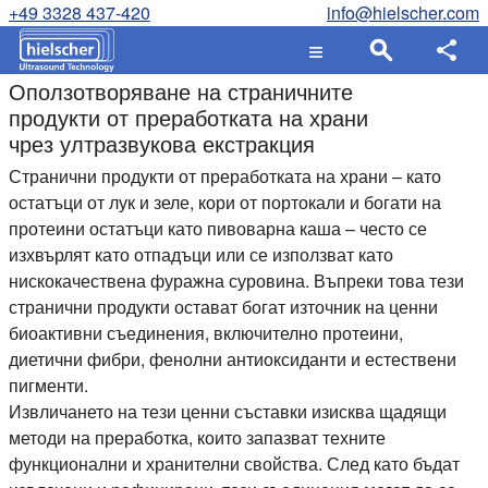
+49 3328 437-420
info@hielscher.com
Оползотворяване на страничните
продукти от преработката на храни
чрез ултразвукова екстракция
Странични продукти от преработката на храни – като
остатъци от лук и зеле, кори от портокали и богати на
протеини остатъци като пивоварна каша – често се
изхвърлят като отпадъци или се използват като
нискокачествена фуражна суровина. Въпреки това тези
странични продукти остават богат източник на ценни
биоактивни съединения, включително протеини,
диетични фибри, фенолни антиоксиданти и естествени
пигменти.
Извличането на тези ценни съставки изисква щадящи
методи на преработка, които запазват техните
функционални и хранителни свойства. След като бъдат