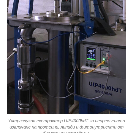
Ултразвуков екстрактор UIP4000hdT за непрекъснато
извличане на протеини, липиди и фитонутриенти от
биологични отпадъци.