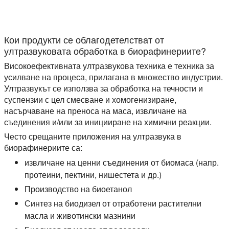
Кои продукти се облагодетелстват от
ултразвуковата обработка в биорафинериите?
Високоефективната ултразвукова техника е техника за
усилване на процеса, прилагана в множество индустрии.
Ултразвукът се използва за обработка на течности и
суспензии с цел смесване и хомогенизиране,
насърчаване на преноса на маса, извличане на
съединения и/или за иницииране на химични реакции.
Често срещаните приложения на ултразвука в
биорафинериите са:
извличане на ценни съединения от биомаса (напр.
протеини, пектини, нишестета и др.)
Производство на биоетанол
Синтез на биодизел от отработени растителни
масла и животински мазнини