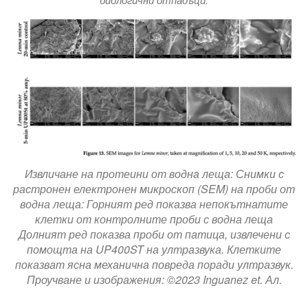
Извличане на протеини от водна леща: Снимки с
растронен електронен микроскоп (SEM) на проби от
водна леща: Горният ред показва непокътнатите
клетки от контролните проби с водна леща
Долният ред показва проби от патица, извлечени с
помощта на UP400ST на ултразвука. Клетките
показват ясна механична повреда поради ултразвук.
Проучване и изображения: ©2023 Inguanez et. Ал.