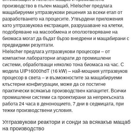
производство в пълен мащаб, Hielscher предлага
мащабируеми ултразвукови решения за всеки етап от
разработването на процесите. Утвърдени приложения
като ултразвукова екстракция, разрушаване на клетки,
подобряване на масообмена и оползотворяване на
биомаса могат да бъдат бързо внедрени и мащабирани с
предвидими резултати.
Hielscher предлага ултразвукови процесори – от
компактни лабораторни апарати до промишлени
системи, обработващи няколко тона биомаса на час. С
модела UIP16000hdT (16 kW) – най-мощния ултразвуков
процесор в света – и възможностите за мащабируеми
клъстерни конфигурации, може да се постигне
практически всякакъв производствен капацитет. Всички
промишлени системи са проектирани за непрекъсната
работа 24 часа в денонощието, 7 дни в седмицата, при
тежки производствени условия.
Ултразвукови реактори и сонди за всякакъв мащаб
на производство