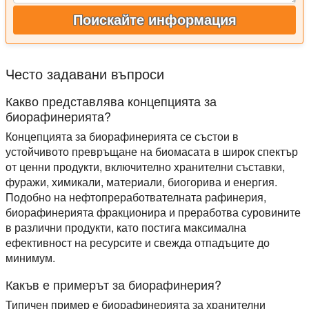
Поискайте информация
Често задавани въпроси
Какво представлява концепцията за
биорафинерията?
Концепцията за биорафинерията се състои в
устойчивото превръщане на биомасата в широк спектър
от ценни продукти, включително хранителни съставки,
фуражи, химикали, материали, биогорива и енергия.
Подобно на нефтопреработвателната рафинерия,
биорафинерията фракционира и преработва суровините
в различни продукти, като постига максимална
ефективност на ресурсите и свежда отпадъците до
минимум.
Какъв е примерът за биорафинерия?
Типичен пример е биорафинерията за хранителни