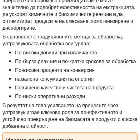
преработка на биомаса производителите могат
значително да подобрят ефективността на екстракцията,
да ускорят химичните и биохимичните реакции и да
оптимизират процесите на смесване, хомогенизиране и
диспергиране.
В сравнение с традиционните методи за обработка,
ултразвуковата обработка осигурява:
По-високи добиви при извличането
По-бърза реакция и по-кратки срокове за обработка
По-високи проценти на конверсия
намалена консумация на енергия
Повишено качество и чистота на продукта
По-ниски оперативни разходи
В резултат на това усилването на процесите чрез
ултразвук играе ключова роля за по-ефективното и
устойчиво превръщане на биомасата в продукти с висока
добавена стойност.
Искане за информация