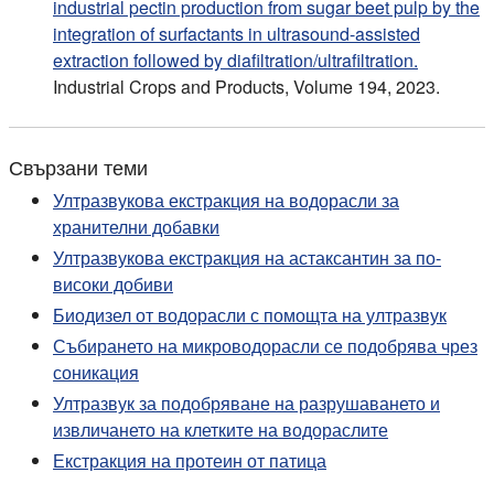
industrial pectin production from sugar beet pulp by the
integration of surfactants in ultrasound-assisted
extraction followed by diafiltration/ultrafiltration.
Industrial Crops and Products, Volume 194, 2023.
Свързани теми
Ултразвукова екстракция на водорасли за
хранителни добавки
Ултразвукова екстракция на астаксантин за по-
високи добиви
Биодизел от водорасли с помощта на ултразвук
Събирането на микроводорасли се подобрява чрез
соникация
Ултразвук за подобряване на разрушаването и
извличането на клетките на водораслите
Екстракция на протеин от патица