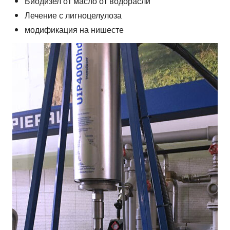
Биодизел от масло от водорасли
Лечение с лигноцелулоза
модификация на нишесте