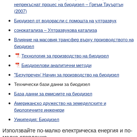
непрекъснат процес на биодизел – Греъм Тауъртън
(2007)
Биодизел от водорасли с помощта на ултразвук
сонокатализа – Ултразвукова катализа
Влияние на масовия трансфер върху производството на
биодизел
Технология за производство на биодизел
Биодизелови аналитични методи
"Безупречен’ Начин за производство на биодизел
Технически бази данни за биодизел
База данни за емисиите на биодизел
Американско дружество на земеделските и
биологичните инженери
Уикипедия: Биодизел
Използвайте по-малко електрическа енергия и по-
малко отопление