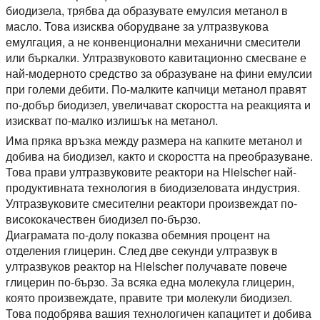
биодизела, трябва да образувате емулсия метанол в
масло. Това изисква оборудване за ултразвукова
емулгация, а не конвенционални механични смесители
или бъркалки. Ултразвуковото кавитационно смесване е
най-модерното средство за образуване на фини емулсии
при големи дебити. По-малките капчици метанол правят
по-добър биодизел, увеличават скоростта на реакцията и
изискват по-малко излишък на метанол.
Има пряка връзка между размера на капките метанол и
добива на биодизел, както и скоростта на преобразуване.
Това прави ултразвуковите реактори на Hielscher най-
продуктивната технология в биодизеловата индустрия.
Ултразвуковите смесителни реактори произвеждат по-
висококачествен биодизел по-бързо.
Диаграмата по-долу показва обемния процент на
отделения глицерин. След две секунди ултразвук в
ултразвуков реактор на Hielscher получавате повече
глицерин по-бързо. За всяка една молекула глицерин,
която произвеждате, правите три молекули биодизел.
Това подобрява вашия технологичен капацитет и добива