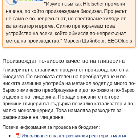
"Изумен съм как Hielscher промени
начина, по който произвеждаме биодизел. Процесът
не само е по-непрекъснат, но спестяваме хиляди от
катализатор и време. Силно препоръчвам това
устройство на всеки, който обмисля по-непрекъснат
метод на производство." Марсел Щайнберг, EECOfuels
Произвеждат по-високо качество на глицерина
Глицеринът е страничен продукт от производството на
биодизел. По-високата степен на преобразуване и по-
ниската излишна употреба на метанол водят до много по-
бързо химическо преобразуване и до по-рязко и по-бързо
отделяне на глицерина. Поради описаните по-горе
причини глицеринът съдържа по-малко катализатор и по-
малко моноглицериди. Това намалява разходите за
рафиниране на глицерина.
Повече информация за процеса на биодизел:
Използването на ултразвукови реактори в малък