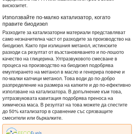
вискозитет.
Използвайте по-малко катализатор, когато
правите биодизел
Разходите за катализаторни материали представляват
само незначителна част от разходите за производство на
биодизел. Както при излишния метанол, истинските
разходи са резултат от възстановяването и по-лошото
качество на глицерина. Ултразвуковото смесване в
процеса на производство на биодизел подобрява
емулгирането на метанол в масло и генерира повече и
по-малки капчици метанол. Това води до по-добро
разпределение на размера на капките и до по-ефективно
използване на катализатора. В допълнение към това,
ултразвуковата кавитация подобрява преноса на
химическа маса. В резултат на това можете да спестите
до 50% катализатор в сравнение със срязващите
смесители или бъркалките.