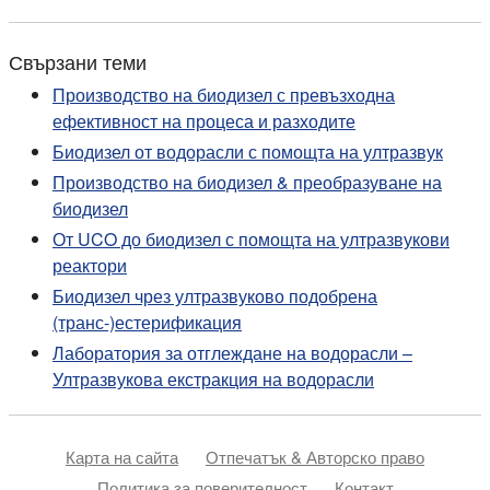
Свързани теми
Производство на биодизел с превъзходна
ефективност на процеса и разходите
Биодизел от водорасли с помощта на ултразвук
Производство на биодизел & преобразуване на
биодизел
От UCO до биодизел с помощта на ултразвукови
реактори
Биодизел чрез ултразвуково подобрена
(транс-)естерификация
Лаборатория за отглеждане на водорасли –
Ултразвукова екстракция на водорасли
Карта на сайта
Отпечатък & Авторско право
Политика за поверителност
Контакт