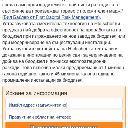
среда само производителите с най-ниски разходи са в
състояние да произвеждат гориво с положителен марж.”
(
Бил Баблер от First Capitol Risk Management
).
Ултразвуковата смесителна технология на Hielscher ви
предлага най-добрата ефективност на преработката на
биодизел при изграждането на нов завод за биодизел или
при модернизиране на съществуващи инсталации.
Ултразвуковите устройства на Hielscher са тествани и
доказани в инсталации по целия свят за увеличаване на
добива на биодизел и по-ниски експлоатационни
разходи. Това включва малки предприемачи от 1 милион
галона годишно, както и 45 милиона галона годишно
промишлени инсталации за биодизел.
Искане за информация
Имейл адрес (задължително)
Продукт или област на интерес
Поискайте информация