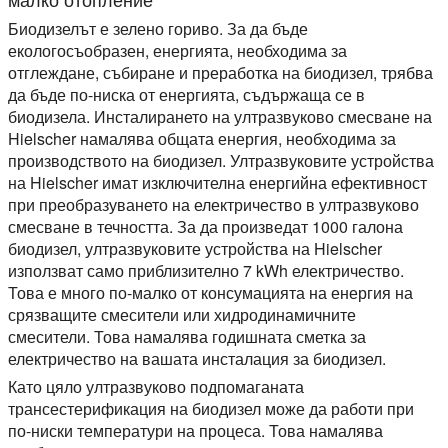
Биодизелът е зелено гориво. За да бъде
екологосъобразен, енергията, необходима за
отглеждане, събиране и преработка на биодизел, трябва
да бъде по-ниска от енергията, съдържаща се в
биодизела. Инсталирането на ултразвуково смесване на
Hielscher намалява общата енергия, необходима за
производството на биодизел. Ултразвуковите устройства
на Hielscher имат изключителна енергийна ефективност
при преобразуването на електричество в ултразвуково
смесване в течността. За да произведат 1000 галона
биодизел, ултразвуковите устройства на Hielscher
използват само приблизително 7 kWh електричество.
Това е много по-малко от консумацията на енергия на
срязващите смесители или хидродинамичните
смесители. Това намалява годишната сметка за
електричество на вашата инсталация за биодизел.
Като цяло ултразвуково подпомаганата
трансестерификация на биодизел може да работи при
по-ниски температури на процеса. Това намалява