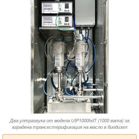
Два ултразвука от модела UIP1000hdT (1000 вата) за
вградена трансестерификация на масло в биодизел