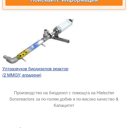
Ултразвуков биодизелов реактор
(2 MMGY, вградени)
Производство на биодизел с помощта на Hielscher
Sonoreactors за по-голям добив и по-високо качество &
Капацитет
В този видео урок ви въвеждаме в науката за това как ул