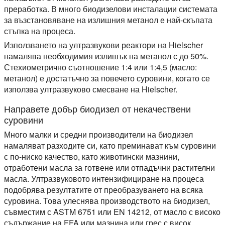
преработка. В много биодизелови инсталации системата
за възстановяване на излишния метанол е най-скъпата
стъпка на процеса.
Използването на ултразвукови реактори на Hielscher
намалява необходимия излишък на метанол с до 50%.
Стехиометрично съотношение 1:4 или 1:4,5 (масло:
метанол) е достатъчно за повечето суровини, когато се
използва ултразвуково смесване на Hielscher.
Направете добър биодизел от некачествени
суровини
Много малки и средни производители на биодизел
намаляват разходите си, като преминават към суровини
с по-ниско качество, като животински мазнини,
отработени масла за готвене или отпадъчни растителни
масла. Ултразвуковото интензифициране на процеса
подобрява резултатите от преобразуването на всяка
суровина. Това улеснява производството на биодизел,
съвместим с ASTM 6751 или EN 14212, от масло с високо
съдържание на FFA или мазнина или грес с висок