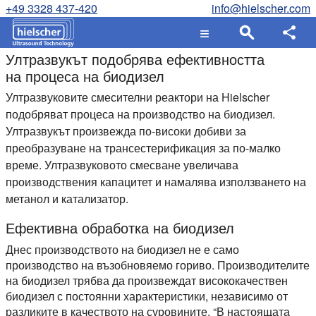
+49 3328 437-420
info@hielscher.com
Ултразвукът подобрява ефективността
на процеса на биодизел
Ултразвуковите смесителни реактори на Hielscher
подобряват процеса на производство на биодизел.
Ултразвукът произвежда по-високи добиви за
преобразуване на трансестерификация за по-малко
време. Ултразвуковото смесване увеличава
производствения капацитет и намалява използването на
метанол и катализатор.
Ефективна обработка на биодизел
Днес производството на биодизел не е само
производство на възобновяемо гориво. Производителите
на биодизел трябва да произвеждат висококачествен
биодизел с постоянни характеристики, независимо от
разликите в качеството на суровините. “В настоящата