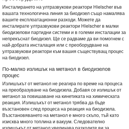
Инсталирането на ултразвукови реактори Hielscher във
вашата технологична линия за биодизел също намалява
вашите експлоатационни разходи. Можете да
инсталирате ултразвукови реактори Hielscher в малки
биодизелови партидни системи и в големи инсталации за
непрекъснат биодизел. Ще се радваме да ви помогнем с
най-добрата инсталация или с преоборудване на
ултразвукови реактори към вашия съществуващ процес
на биодизел.
По-малко излишък на метанол в биодизелов
процес
Излишъкът от метанол не реагира по време на процеса
на преобразуване на биодизела. Добавя се излишък от
метанол за повишаване на кинетиката на химическата
реакция. Излишъкът от метанол трябва да бъде
възстановен след процеса на реакция на биодизела.
Възстановяването на метанол е много скъпо, тъй като
изисква много топлина и вакуум. Следователно
излишъкът от метанол увеличава разходите ви за