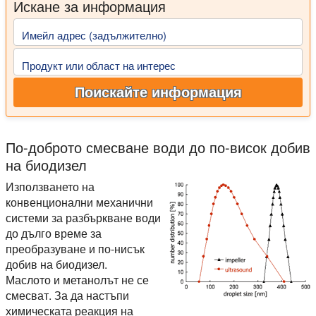
Искане за информация
Имейл адрес (задължително)
Продукт или област на интерес
Поискайте информация
По-доброто смесване води до по-висок добив
на биодизел
Използването на
конвенционални механични
системи за разбъркване води
до дълго време за
преобразуване и по-нисък
добив на биодизел.
Маслото и метанолът не се
смесват. За да настъпи
химическата реакция на