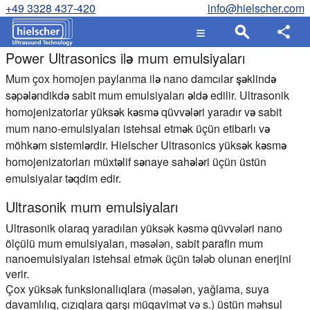
+49 3328 437-420
info@hielscher.com
Power Ultrasonics ilə mum emulsiyaları
Mum çox homojen paylanma ilə nano damcılar şəklində
səpələndikdə sabit mum emulsiyaları əldə edilir. Ultrasonik
homojenizatorlar yüksək kəsmə qüvvələri yaradır və sabit
mum nano-emulsiyaları istehsal etmək üçün etibarlı və
möhkəm sistemlərdir. Hielscher Ultrasonics yüksək kəsmə
homojenizatorları müxtəlif sənaye sahələri üçün üstün
emulsiyalar təqdim edir.
Ultrasonik mum emulsiyaları
Ultrasonik olaraq yaradılan yüksək kəsmə qüvvələri nano
ölçülü mum emulsiyaları, məsələn, sabit parafin mum
nanoemulsiyaları istehsal etmək üçün tələb olunan enerjini
verir.
Çox yüksək funksionallıqlara (məsələn, yağlama, suya
davamlılıq, cızıqlara qarşı müqavimət və s.) üstün məhsul