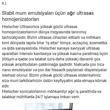
s.).
Stabil mum emulsiyaları üçün ağır ultrasəs
homojenizatorları
Hielscher Ultrasonics yüksək güclü ultrasəs
homojenizatorlarının dünya miqyasında tanınmış
təchizatçısıdır. Bizim ultrasəs cihazları etibarlı və möhkəm
kimi dünyada tapıla bilər “iş atlar” kimya, əczaçılıq, kosmetika
və qida sənayesində. Hielscher sənaye səviyyəli ultrasəs
aparatları intensiv kavitasiya və yüksək kəsmə yaratmaq üçün
200µm-ə qədər (və tələbat üzrə daha yüksək) davamlı çox
yüksək amplitudaları çatdırmağa qadirdir. Nəticədə çox incə
nano emulsiyalar və çox dar hissəcik paylamalı dispersiyalar
istehsal olunur. Bizim yüksək güclü ultrasəs sistemlərimiz
sizə mum tərkiblərinizin üstün keyfiyyətini əldə etməyə kömək
edir.
Hielscher sonicatorlarının möhkəmliyi ağır iş şəraitində və
tələbkar mühitlərdə 24/7 işləməyə imkan verir.