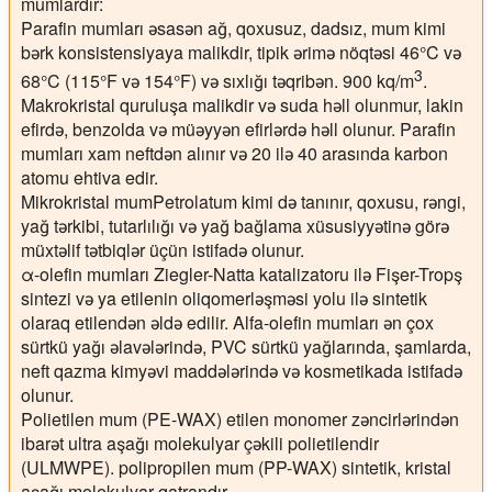
mumlardır:
Parafin mumları
əsasən ağ, qoxusuz, dadsız, mum kimi
bərk konsistensiyaya malikdir, tipik ərimə nöqtəsi 46°C və
3
68°C (115°F və 154°F) və sıxlığı təqribən. 900 kq/m
.
Makrokristal quruluşa malikdir və suda həll olunmur, lakin
efirdə, benzolda və müəyyən efirlərdə həll olunur. Parafin
mumları xam neftdən alınır və 20 ilə 40 arasında karbon
atomu ehtiva edir.
Mikrokristal mum
Petrolatum kimi də tanınır, qoxusu, rəngi,
yağ tərkibi, tutarlılığı və yağ bağlama xüsusiyyətinə görə
müxtəlif tətbiqlər üçün istifadə olunur.
α-olefin mumları
Ziegler-Natta katalizatoru ilə Fişer-Tropş
sintezi və ya etilenin oliqomerləşməsi yolu ilə sintetik
olaraq etilendən əldə edilir. Alfa-olefin mumları ən çox
sürtkü yağı əlavələrində, PVC sürtkü yağlarında, şamlarda,
neft qazma kimyəvi maddələrində və kosmetikada istifadə
olunur.
Polietilen mum
(PE-WAX) etilen monomer zəncirlərindən
ibarət ultra aşağı molekulyar çəkili polietilendir
(ULMWPE).
polipropilen mum
(PP-WAX) sintetik, kristal
aşağı molekulyar qatrandır.