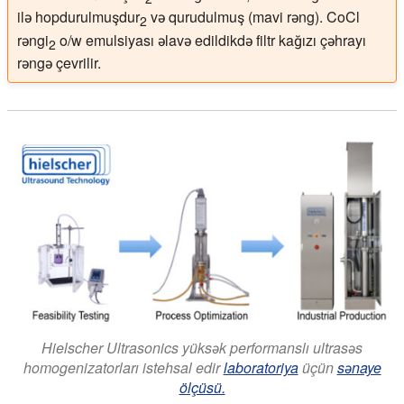
ilə hopdurulmuşdur
və qurudulmuş (mavi rəng). CoCl
2
rəngi
o/w emulsiyası əlavə edildikdə filtr kağızı çəhrayı
2
rəngə çevrilir.
Hielscher Ultrasonics yüksək performanslı ultrasəs
homogenizatorları istehsal edir
laboratoriya
üçün
sənaye
ölçüsü.