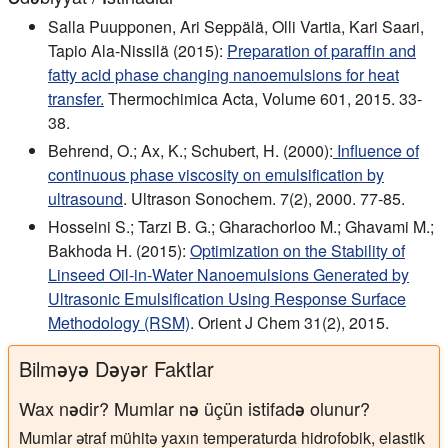
Salla Puupponen, Ari Seppälä, Olli Vartia, Kari Saari,
Tapio Ala-Nissilä (2015):
Preparation of paraffin and
fatty acid phase changing nanoemulsions for heat
transfer.
Thermochimica Acta, Volume 601, 2015. 33-
38.
Behrend, O.; Ax, K.; Schubert, H. (2000):
Influence of
continuous phase viscosity on emulsification by
ultrasound
. Ultrason Sonochem. 7(2), 2000. 77-85.
Hosseini S.; Tarzi B. G.; Gharachorloo M.; Ghavami M.;
Bakhoda H. (2015):
Optimization on the Stability of
Linseed Oil-in-Water Nanoemulsions Generated by
Ultrasonic Emulsification Using Response Surface
Methodology (RSM)
. Orient J Chem 31(2), 2015.
Bilməyə Dəyər Faktlar
Wax nədir? Mumlar nə üçün istifadə olunur?
Mumlar ətraf mühitə yaxın temperaturda hidrofobik, elastik