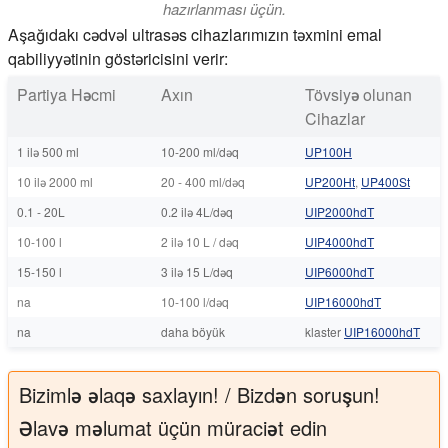
hazırlanması üçün.
Aşağıdakı cədvəl ultrasəs cihazlarımızın təxmini emal
qabiliyyətinin göstəricisini verir:
Partiya Həcmi
Axın
Tövsiyə olunan
Cihazlar
1 ilə 500 ml
10-200 ml/dəq
UP100H
10 ilə 2000 ml
20 - 400 ml/dəq
UP200Ht
,
UP400St
0.1 - 20L
0.2 ilə 4L/dəq
UIP2000hdT
10-100 l
2 ilə 10 L / dəq
UIP4000hdT
15-150 l
3 ilə 15 L/dəq
UIP6000hdT
na
10-100 l/dəq
UIP16000hdT
na
daha böyük
klaster
UIP16000hdT
Bizimlə əlaqə saxlayın! / Bizdən soruşun!
Əlavə məlumat üçün müraciət edin