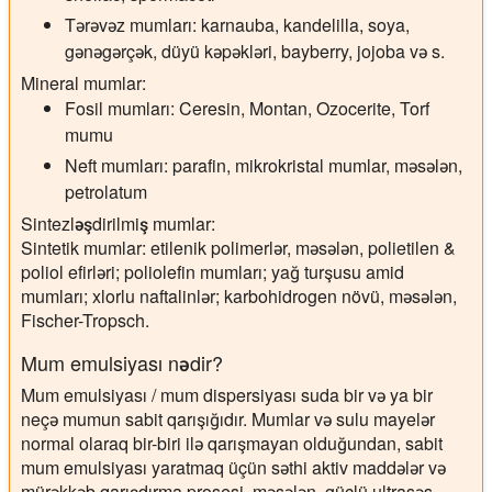
Tərəvəz mumları: karnauba, kandelilla, soya,
gənəgərçək, düyü kəpəkləri, bayberry, jojoba və s.
Mineral mumlar:
Fosil mumları: Ceresin, Montan, Ozocerite, Torf
mumu
Neft mumları: parafin, mikrokristal mumlar, məsələn,
petrolatum
Sintezləşdirilmiş mumlar:
Sintetik mumlar: etilenik polimerlər, məsələn, polietilen &
poliol efirləri; poliolefin mumları; yağ turşusu amid
mumları; xlorlu naftalinlər; karbohidrogen növü, məsələn,
Fischer-Tropsch.
Mum emulsiyası nədir?
Mum emulsiyası / mum dispersiyası suda bir və ya bir
neçə mumun sabit qarışığıdır. Mumlar və sulu mayelər
normal olaraq bir-biri ilə qarışmayan olduğundan, sabit
mum emulsiyası yaratmaq üçün səthi aktiv maddələr və
mürəkkəb qarışdırma prosesi, məsələn, güclü ultrasəs