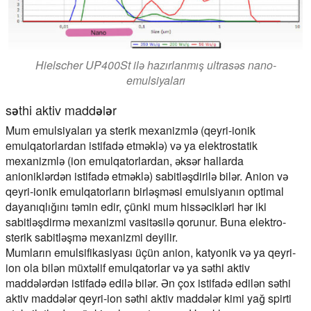
Hielscher UP400St ilə hazırlanmış ultrasəs nano-
emulsiyaları
səthi aktiv maddələr
Mum emulsiyaları ya sterik mexanizmlə (qeyri-ionik
emulqatorlardan istifadə etməklə) və ya elektrostatik
mexanizmlə (ion emulqatorlardan, əksər hallarda
anioniklərdən istifadə etməklə) sabitləşdirilə bilər. Anion və
qeyri-ionik emulqatorların birləşməsi emulsiyanın optimal
dayanıqlığını təmin edir, çünki mum hissəcikləri hər iki
sabitləşdirmə mexanizmi vasitəsilə qorunur. Buna elektro-
sterik sabitləşmə mexanizmi deyilir.
Mumların emulsifikasiyası üçün anion, katyonik və ya qeyri-
ion ola bilən müxtəlif emulqatorlar və ya səthi aktiv
maddələrdən istifadə edilə bilər. Ən çox istifadə edilən səthi
aktiv maddələr qeyri-ion səthi aktiv maddələr kimi yağ spirti