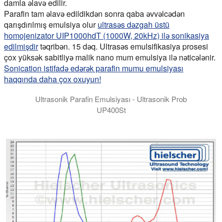
damla əlavə edilir.
Parafin tam əlavə edildikdən sonra qaba əvvəlcədən
qarışdırılmış emulsiya olur
ultrasəs dəzgah üstü
homojenizator UIP1000hdT (1000W, 20kHz) ilə sonikasiya
edilmişdir
təqribən. 15 dəq. Ultrasəs emulsifikasiya prosesi
çox yüksək sabitliyə malik nano mum emulsiya ilə nəticələnir.
Sonication istifadə edərək parafin mumu emulsiyası
haqqında daha çox oxuyun!
Ultrasonik Parafin Emulsiyası - Ultrasonik Prob
UP400St