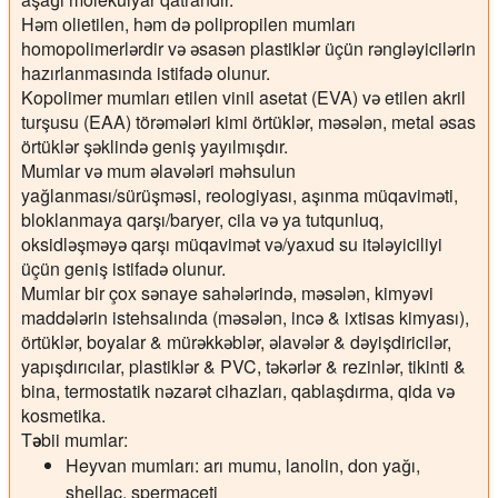
Həm olietilen, həm də polipropilen mumları
homopolimerlərdir və əsasən plastiklər üçün rəngləyicilərin
hazırlanmasında istifadə olunur.
Kopolimer mumları
etilen vinil asetat (EVA) və etilen akril
turşusu (EAA) törəmələri kimi örtüklər, məsələn, metal əsas
örtüklər şəklində geniş yayılmışdır.
Mumlar və mum əlavələri məhsulun
yağlanması/sürüşməsi, reologiyası, aşınma müqaviməti,
bloklanmaya qarşı/baryer, cila və ya tutqunluq,
oksidləşməyə qarşı müqavimət və/yaxud su itələyiciliyi
üçün geniş istifadə olunur.
Mumlar bir çox sənaye sahələrində, məsələn, kimyəvi
maddələrin istehsalında (məsələn, incə & ixtisas kimyası),
örtüklər, boyalar & mürəkkəblər, əlavələr & dəyişdiricilər,
yapışdırıcılar, plastiklər & PVC, təkərlər & rezinlər, tikinti &
bina, termostatik nəzarət cihazları, qablaşdırma, qida və
kosmetika.
Təbii mumlar:
Heyvan mumları: arı mumu, lanolin, don yağı,
shellac, spermaceti