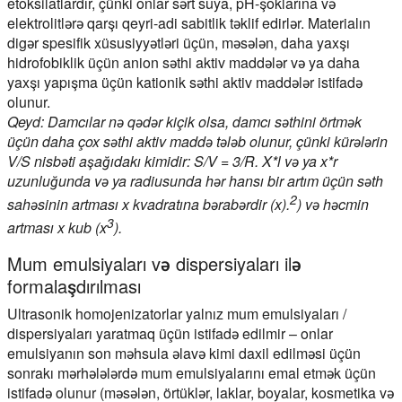
etoksilatlardır, çünki onlar sərt suya, pH-şoklarına və
elektrolitlərə qarşı qeyri-adi sabitlik təklif edirlər. Materialın
digər spesifik xüsusiyyətləri üçün, məsələn, daha yaxşı
hidrofobiklik üçün anion səthi aktiv maddələr və ya daha
yaxşı yapışma üçün kationik səthi aktiv maddələr istifadə
olunur.
Qeyd: Damcılar nə qədər kiçik olsa, damcı səthini örtmək
üçün daha çox səthi aktiv maddə tələb olunur, çünki kürələrin
V/S nisbəti aşağıdakı kimidir: S/V = 3/R. X*l və ya x*r
uzunluğunda və ya radiusunda hər hansı bir artım üçün səth
2
sahəsinin artması x kvadratına bərabərdir (x).
) və həcmin
3
artması x kub (x
).
Mum emulsiyaları və dispersiyaları ilə
formalaşdırılması
Ultrasonik homojenizatorlar yalnız mum emulsiyaları /
dispersiyaları yaratmaq üçün istifadə edilmir – onlar
emulsiyanın son məhsula əlavə kimi daxil edilməsi üçün
sonrakı mərhələlərdə mum emulsiyalarını emal etmək üçün
istifadə olunur (məsələn, örtüklər, laklar, boyalar, kosmetika və