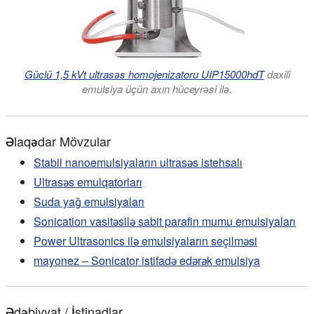
Güclü 1,5 kVt ultrasəs homojenizatoru UIP15000hdT
daxili
emulsiya üçün axın hüceyrəsi ilə.
Əlaqədar Mövzular
Stabil nanoemulsiyaların ultrasəs istehsalı
Ultrasəs emulqatorları
Suda yağ emulsiyaları
Sonication vasitəsilə sabit parafin mumu emulsiyaları
Power Ultrasonics ilə emulsiyaların seçilməsi
mayonez – Sonicator istifadə edərək emulsiya
Ədəbiyyat / İstinadlar