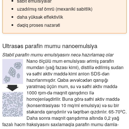
sabit emulsiyalar
uzadılmış raf ömrü (mexaniki sabitlik)
daha yüksək effektivlik
dəqiq proses nəzarəti
Ultrasəs parafin mumu nanoemulsiya
Stabil parafin mumu emulsiyasını necə hazırlamaq olar
Nano ölçülü mum emulsiyası ərimiş parafin
mumdan (yağ fazası kimi), distillə edilmiş sudan
və səthi aktiv maddə kimi anion SDS-dən
hazırlanmışdır. Qaba əvvəlcədən qarışığı
yaratmaq üçün mum, su və səthi aktiv maddə
1000 rpm-də maqnit qarışdırıcı ilə
homojenləşdirilir. Buna görə səthi aktiv maddə
(konsentrasiyası 10 mq/ml emulsiya) və su bir
stəkanda qarışdırılır və təqribən qızdırılır. 65-70ºC.
Daha sonra maqnit qarışdırma altında 0,2 yağ
fazalı həcm fraksiyasını saxlamaqla parafin mumu damla-