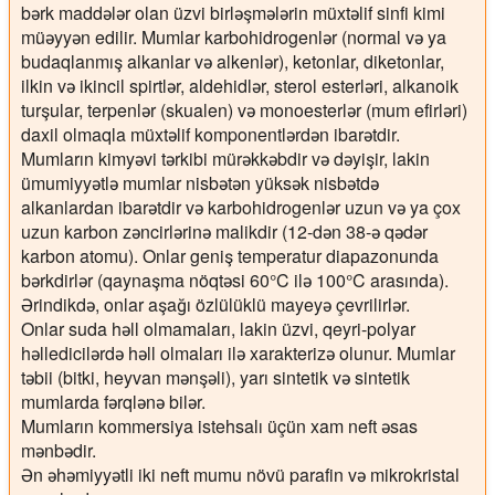
bərk maddələr olan üzvi birləşmələrin müxtəlif sinfi kimi
müəyyən edilir. Mumlar karbohidrogenlər (normal və ya
budaqlanmış alkanlar və alkenlər), ketonlar, diketonlar,
ilkin və ikincil spirtlər, aldehidlər, sterol esterləri, alkanoik
turşular, terpenlər (skualen) və monoesterlər (mum efirləri)
daxil olmaqla müxtəlif komponentlərdən ibarətdir.
Mumların kimyəvi tərkibi mürəkkəbdir və dəyişir, lakin
ümumiyyətlə mumlar nisbətən yüksək nisbətdə
alkanlardan ibarətdir və karbohidrogenlər uzun və ya çox
uzun karbon zəncirlərinə malikdir (12-dən 38-ə qədər
karbon atomu). Onlar geniş temperatur diapazonunda
bərkdirlər (qaynaşma nöqtəsi 60°C ilə 100°C arasında).
Ərindikdə, onlar aşağı özlülüklü mayeyə çevrilirlər.
Onlar suda həll olmamaları, lakin üzvi, qeyri-polyar
həlledicilərdə həll olmaları ilə xarakterizə olunur. Mumlar
təbii (bitki, heyvan mənşəli), yarı sintetik və sintetik
mumlarda fərqlənə bilər.
Mumların kommersiya istehsalı üçün xam neft əsas
mənbədir.
Ən əhəmiyyətli iki neft mumu növü parafin və mikrokristal