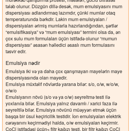
tələb olunur. Düzgün dillə desək, mum emulsiyasını mum
dispersiyası adlandırmaq lazımdır, çünki mumlar otaq
temperaturunda bərkdir. Lakin mum emulsiyaları /
dispersiyaları ərimiş mumlarla hazırlandığından, şərtlər
“emulsifikasiya” və “mum emulsiyası” termini olsa da, ən
çox sulu mum formulaları üçün istifadə olunur “mumun
dispersiyası” əsasən həlledici əsaslı mum formulasını
təsvir edir.
Emulsiya nədir
Emulsiya iki və ya daha çox qarışmayan mayelərin maye
dispersiyasında olan mayedir.
Emulsiya müxtəlif növlərdə yarana bilər: s/o, o/w, w/o/w,
o/w/o
Emulsiyanın növü (s/o və ya o/w) seyreltmə testi ilə
yoxlanıla bilər. Emulsiya yalnız davamlı / xarici faza ilə
seyreltilə bilər. Emulsiya növünü müəyyən etmək üçün
başqa bir üsul keçiricilik testidir. İon emulsiyaları elektrik
cərəyanını keçirmədiyi halda, o/w emulsiyaları keçirmir.
CoCl istifadəsi üçün
filtr kağızı testi, bir filtr kağızı CoCl
2