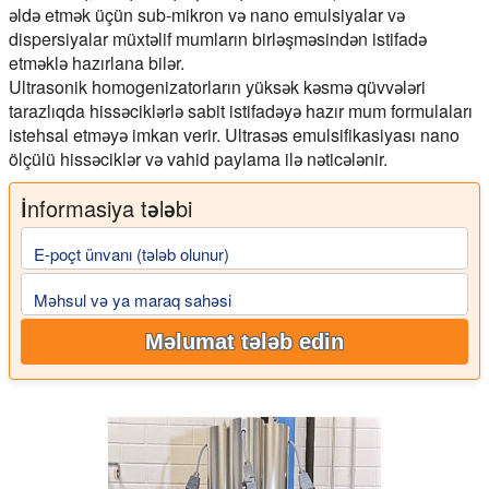
əldə etmək üçün sub-mikron və nano emulsiyalar və
dispersiyalar müxtəlif mumların birləşməsindən istifadə
etməklə hazırlana bilər.
Ultrasonik homogenizatorların yüksək kəsmə qüvvələri
tarazlıqda hissəciklərlə sabit istifadəyə hazır mum formulaları
istehsal etməyə imkan verir. Ultrasəs emulsifikasiyası nano
ölçülü hissəciklər və vahid paylama ilə nəticələnir.
İnformasiya tələbi
E-poçt ünvanı (tələb olunur)
Məhsul və ya maraq sahəsi
Məlumat tələb edin